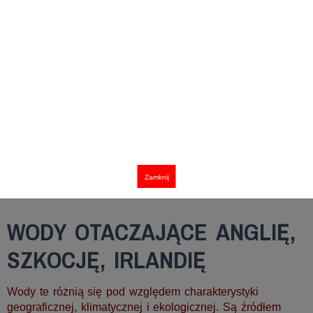
Zamknij
WODY OTACZAJĄCE ANGLIĘ,
SZKOCJĘ, IRLANDIĘ
Wody te różnią się pod względem charakterystyki
geograficznej, klimatycznej i ekologicznej. Są źródłem