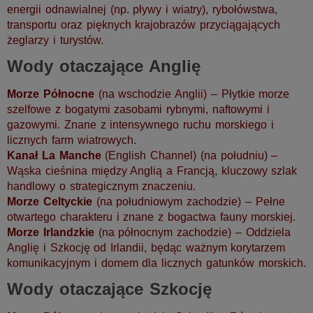
energii odnawialnej (np. pływy i wiatry), rybołówstwa,
transportu oraz pięknych krajobrazów przyciągających
żeglarzy i turystów.
Wody otaczające Anglię
Morze Północne
(na wschodzie Anglii) – Płytkie morze
szelfowe z bogatymi zasobami rybnymi, naftowymi i
gazowymi. Znane z intensywnego ruchu morskiego i
licznych farm wiatrowych.
Kanał La Manche
(English Channel) (na południu) –
Wąska cieśnina między Anglią a Francją, kluczowy szlak
handlowy o strategicznym znaczeniu.
Morze Celtyckie
(na południowym zachodzie) – Pełne
otwartego charakteru i znane z bogactwa fauny morskiej.
Morze Irlandzkie
(na północnym zachodzie) – Oddziela
Anglię i Szkocję od Irlandii, będąc ważnym korytarzem
komunikacyjnym i domem dla licznych gatunków morskich.
Wody otaczające Szkocję