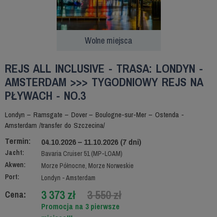
Wolne miejsca
REJS ALL INCLUSIVE - TRASA: LONDYN -
AMSTERDAM >>> TYGODNIOWY REJS NA
PŁYWACH - NO.3
Londyn – Ramsgate – Dover – Boulogne-sur-Mer – Ostenda -
Amsterdam /transfer do Szczecina/
Termin:
04.10.2026 – 11.10.2026 (7 dni)
Jacht:
Bavaria Cruiser 51 (MP-LOAM)
Akwen:
Morze Północne, Morze Norweskie
Port:
Londyn - Amsterdam
3 373 zł
3 550 zł
Cena:
Promocja na 3 pierwsze