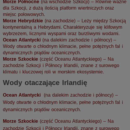
Morze Północne
(na wschodzie Szkocji) – Równie ważne
dla Szkocji, z dużą ilością platform wiertniczych oraz
miejsc połowowych.
Morze Hebrydzkie
(na zachodzie) – Leży między Szkocją
kontynentalną a Hebrydami. Charakteryzuje się klifowym
wybrzeżem, licznymi wyspami oraz burzliwymi wodami.
Ocean Atlantycki
(na dalekim zachodzie i północy) –
Wody otwarte o chłodnym klimacie, pełne potężnych fal i
dynamicznych prądów oceanicznych.
Morze Szkockie
(część Oceanu Atlantyckiego) – Na
zachodzie Szkocji i Północy Irlandii, znane z surowego
klimatu i kluczowej roli w morskim ekosystemie.
Wody otaczające Irlandię
Ocean Atlantycki
(na dalekim zachodzie i północy) –
Wody otwarte o chłodnym klimacie, pełne potężnych fal i
dynamicznych prądów oceanicznych.
Morze Szkockie
(część Oceanu Atlantyckiego) – Na
zachodzie Szkocji i Północy Irlandii, znane z surowego