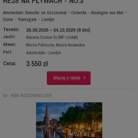
REJS NA PŁYWACH - NO.3
Amsterdam /transfer ze Szczecina/ - Ostenda - Boulogne-sur-Mer -
Dover - Ramsgate - Londyn
Termin:
26.09.2026 – 04.10.2026 (8 dni)
Jacht:
Bavaria Cruiser 51 (MP-LOAM)
Akwen:
Morze Północne, Morze Norweskie
Port:
Amsterdam - Londyn
3 550 zł
Cena:
Więcej o rejsie
Nr: KBK-R/2025/05/1259