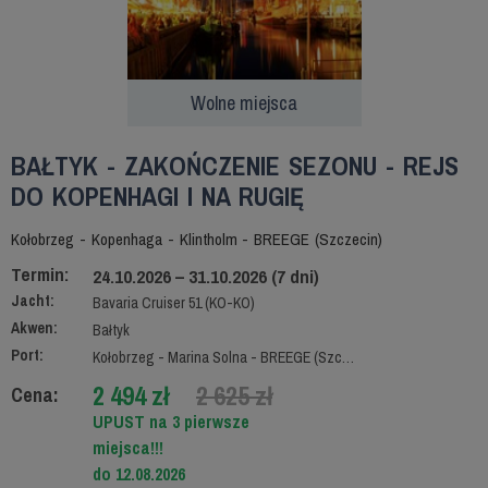
Wolne miejsca
BAŁTYK - ZAKOŃCZENIE SEZONU - REJS
DO KOPENHAGI I NA RUGIĘ
Kołobrzeg - Kopenhaga - Klintholm - BREEGE (Szczecin)
Termin:
24.10.2026 – 31.10.2026 (7 dni)
Jacht:
Bavaria Cruiser 51 (KO-KO)
Akwen:
Bałtyk
Port:
Kołobrzeg - Marina Solna - BREEGE (Szczecin)
2 494 zł
2 625 zł
Cena:
UPUST na 3 pierwsze
miejsca!!!
do 12.08.2026