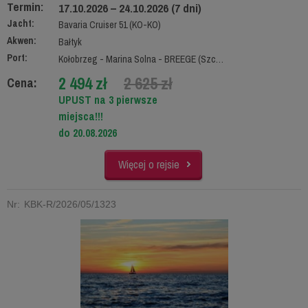
Termin:
17.10.2026 – 24.10.2026 (7 dni)
Jacht:
Bavaria Cruiser 51 (KO-KO)
Akwen:
Bałtyk
Port:
Kołobrzeg - Marina Solna - BREEGE (Szczecin)
2 494 zł
2 625 zł
Cena:
UPUST na 3 pierwsze
miejsca!!!
do 20.08.2026
Więcej o rejsie
Nr: KBK-R/2026/05/1323