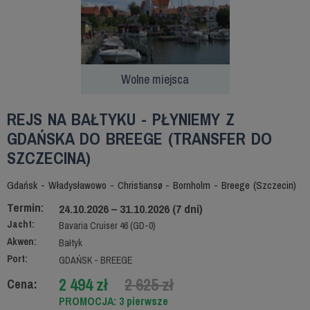
Wolne miejsca
REJS NA BAŁTYKU - PŁYNIEMY Z
GDAŃSKA DO BREEGE (TRANSFER DO
SZCZECINA)
Gdańsk - Władysławowo - Christiansø - Bornholm - Breege (Szczecin)
Termin:
24.10.2026 – 31.10.2026 (7 dni)
Jacht:
Bavaria Cruiser 46 (GD-0)
Akwen:
Bałtyk
Port:
GDAŃSK - BREEGE
2 494 zł
2 625 zł
Cena:
PROMOCJA: 3 pierwsze