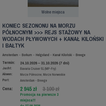
Wolne miejsca
KONIEC SEZONONU NA MORZU
PÓŁNOCNYM >>> REJS STAŻOWY NA
WODACH PŁYWOWYCH + KANAŁ KILOŃSKI
I BAŁTYK
Amsterdam - Borkum - Helgoland - Kanał Kiloński - Breege
Termin:
24.10.2026 – 31.10.2026 (7 dni)
Jacht:
Bavaria Cruiser 51 (MP-Fry)
Akwen:
Morze Północne, Morze Norweskie
Port:
Amsterdam - Breege
2 945 zł
3 100 zł
Cena:
Promocja na pierwsze 3
miejsca!!!
do 27.08.2026