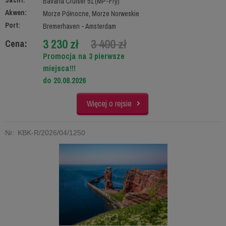
Jacht:
Bavaria Cruiser 51 (MP-Fry)
Akwen:
Morze Północne, Morze Norweskie
Port:
Bremerhaven - Amsterdam
3 230 zł
3 400 zł
Cena:
Promocja na 3 pierwsze
miejsca!!!
do 20.08.2026
Więcej o rejsie
Nr: KBK-R/2026/04/1250