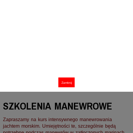
Zamknij
SZKOLENIA MANEWROWE
Zapraszamy na kurs intensywnego manewrowania
jachtem morskim.
Umiejętności te, szczególnie będą
potrzebne podczas manewrów w zatłoczonych marinach