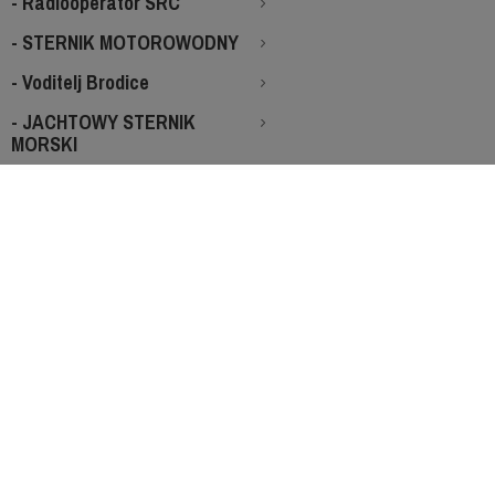
- Radiooperator SRC
- STERNIK MOTOROWODNY
- Voditelj Brodice
- JACHTOWY STERNIK
MORSKI
- nawigacja - warsztaty
- ŻEGLARZ JACHTOWY
- Licencje na holowanie
Holowanie narciarza
- STCW ZINTEGROWANY
- Motorowodny Sternik Morski
- PÓŁKOLONIE
- Kursy dla MŁODZIEŻY
- Szkolenia specjalistyczne