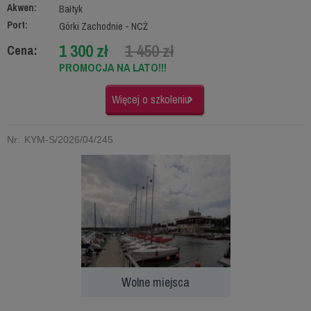
Akwen:
Bałtyk
Port:
Górki Zachodnie - NCŻ
1 300 zł
1 450 zł
Cena:
PROMOCJA NA LATO!!!
Więcej o szkoleniu
Nr: KYM-S/2026/04/245
Wolne miejsca