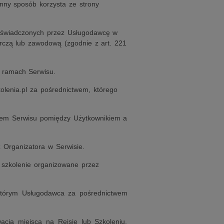
inny sposób korzysta ze strony
g świadczonych przez Usługodawcę w
rczą lub zawodową (zgodnie z art. 221
w ramach Serwisu.
kolenia.pl za pośrednictwem, którego
em Serwisu pomiędzy Użytkownikiem a
 Organizatora w Serwisie.
e szkolenie organizowane przez
 którym Usługodawca za pośrednictwem
acja miejsca na Rejsie lub Szkoleniu.