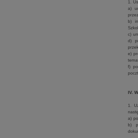
1. U
a) u
prze
b) i
Szkol
c) u
d) p
prze
e) pr
tema
f) p
poczt
IV.
1. U
nast
a) po
b) p
doku