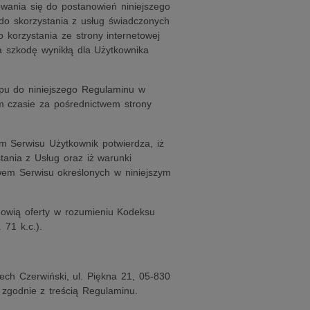
owania się do postanowień niniejszego
do skorzystania z usług świadczonych
 korzystania ze strony internetowej
za szkodę wynikłą dla Użytkownika
pu do niniejszego Regulaminu w
ym czasie za pośrednictwem strony
m Serwisu Użytkownik potwierdza, iż
tania z Usług oraz iż warunki
wem Serwisu określonych w niniejszym
anowią oferty w rozumieniu Kodeksu
71 k.c.).
ech Czerwiński, ul. Piękna 21, 05-830
zgodnie z treścią Regulaminu.