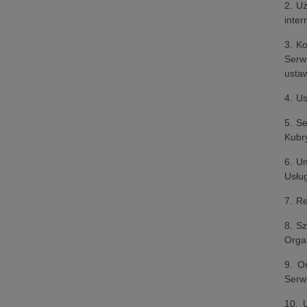
2. Uż
inter
3. K
Serw
ustaw
4. U
5. Se
Kubry
6. U
Usłu
7. R
8. Sz
Orga
9. O
Serw
10. 