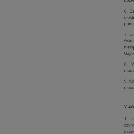
bezw
6. Z
elek
ponos
7. U
świa
nieb
Użyt
8. W
moder
9. K
nieo
V Z
1. U
czyn
usta