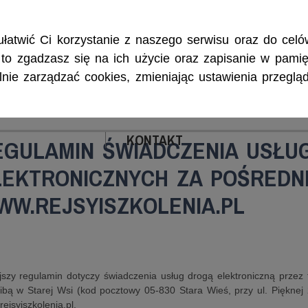
Rejsy morskie i śródlądowe, szkolenia żeglarskie, patenty i certyf
łatwić Ci korzystanie z naszego serwisu oraz do celów
w, to zgadzasz się na ich użycie oraz zapisanie w pamię
ie zarządzać cookies, zmieniając ustawienia przegląd
ENIA
CZARTERY
PATENTY I CERTYFIKA
KONTAKT
EGULAMIN ŚWIADCZENIA USŁU
LEKTRONICZNYCH ZA POŚREDN
WW.REJSYISZKOLENIA.PL
ejszy regulamin dotyczy świadczenia usług drogą elektroniczną prze
ibą w Starej Wsi (kod pocztowy 05-830 Stara Wieś, przy ul. Pięknej 
ejsyiszkolenia.pl.