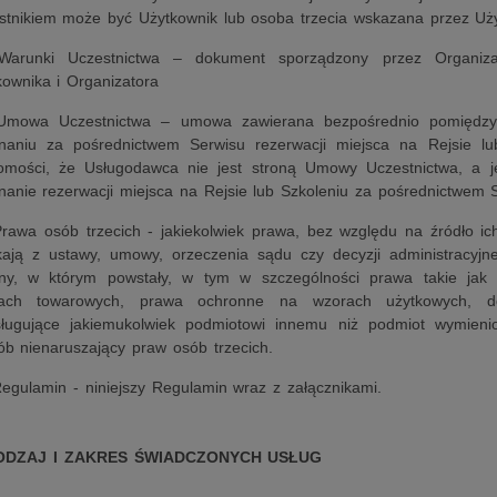
stnikiem może być Użytkownik lub osoba trzecia wskazana przez Uż
Warunki Uczestnictwa – dokument sporządzony przez Organizat
kownika i Organizatora
Umowa Uczestnictwa – umowa zawierana bezpośrednio pomiędzy
naniu za pośrednictwem Serwisu rezerwacji miejsca na Rejsie lu
omości, że Usługodawca nie jest stroną Umowy Uczestnictwa, a je
nanie rezerwacji miejsca na Rejsie lub Szkoleniu za pośrednictwem 
Prawa osób trzecich - jakiekolwiek prawa, bez względu na źródło ic
kają z ustawy, umowy, orzeczenia sądu czy decyzji administracyjn
ny, w którym powstały, w tym w szczególności prawa takie jak
ach towarowych, prawa ochronne na wzorach użytkowych, do
sługujące jakiemukolwiek podmiotowi innemu niż podmiot wymieni
ób nienaruszający praw osób trzecich.
Regulamin - niniejszy Regulamin wraz z załącznikami.
 RODZAJ I ZAKRES ŚWIADCZONYCH USŁUG