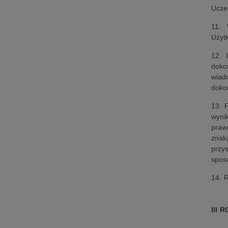
Ucze
11. 
Użyt
12. 
doko
wiad
doko
13. 
wyni
praw
znak
przy
spos
14. 
III