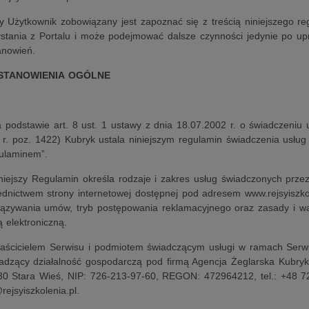
y Użytkownik zobowiązany jest zapoznać się z treścią niniejszego r
ystania z Portalu i może podejmować dalsze czynności jedynie po upr
anowień.
OSTANOWIENIA OGÓLNE
 podstawie art. 8 ust. 1 ustawy z dnia 18.07.2002 r. o świadczeniu u
 r. poz. 1422) Kubryk ustala niniejszym regulamin świadczenia usług
ulaminem”.
iniejszy Regulamin określa rodzaje i zakres usług świadczonych prze
dnictwem strony internetowej dostępnej pod adresem www.rejsyiszkol
iązywania umów, tryb postępowania reklamacyjnego oraz zasady i wa
 elektroniczną.
łaścicielem Serwisu i podmiotem świadczącym usługi w ramach Serwi
adzący działalność gospodarczą pod firmą Agencja Żeglarska Kubryk 
30 Stara Wieś, NIP: 726-213-97-60, REGON: 472964212, tel.: +48 72
rejsyiszkolenia.pl.