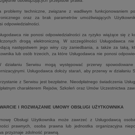
zględnie obowiązujących przepisów prawa.
a problemy techniczne, związane z wadliwym funkcjonowaniem po
tronicznego oraz za brak parametrów umożliwiających Użytkown
i odpowiedzialności.
sługodawca nie ponosi odpowiedzialności za ryzyko wiążące się z k
dczonych drogą elektroniczną. W szczególności Usługodawca nie
ędącą następstwem jego winy czy zaniedbania, a także za taką, któ
kownika lub osób trzecich, za które Usługodawca nie ponosi odpowied
 działaniu Serwisu mogą występować przerwy spowodowane a
nizacyjnymi. Usługodawca dołoży starań, aby przerwy w działaniu Se
orzystanie z Serwisu jest bezpłatne. Nieodpłatnego świadczenia Usłu
dpłatnym charakterem Rejsów, Szkoleń oraz Umów Uczestnictwa zaw
AWARCIE I ROZWIĄZANIE UMOWY OBSŁUGI UŻYTKOWNIKA
mowę Obsługi Użytkownika może zawrzeć z Usługodawcą osoba 
ności prawnych, osoba prawna lub jednostka organizacyjna niepo
wa przyznaje zdolność prawną.