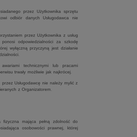
siadanego przez Użytkownika sprzętu
ikowi odbiór danych Usługodawca nie
orzystaniem przez Użytkownika z usług
 ponosi odpowiedzialności za szkodę
rej wyłączną przyczyną jest działanie
zialności.
wariami technicznymi lub pracami
rwisu trwały możliwie jak najkrócej.
g przez Usługodawcę nie należy mylić z
ieranych z Organizatorem.
fizyczna mająca pełną zdolność do
siadająca osobowości prawnej, której