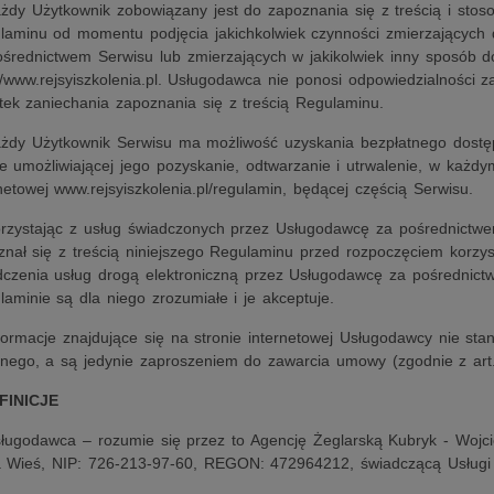
ażdy Użytkownik zobowiązany jest do zapoznania się z treścią i stos
laminu od momentu podjęcia jakichkolwiek czynności zmierzających 
ośrednictwem Serwisu lub zmierzających w jakikolwiek inny sposób do
//www.rejsyiszkolenia.pl. Usługodawca nie ponosi odpowiedzialności 
tek zaniechania zapoznania się z treścią Regulaminu.
ażdy Użytkownik Serwisu ma możliwość uzyskania bezpłatnego dostę
ie umożliwiającej jego pozyskanie, odtwarzanie i utrwalenie, w każd
netowej www.rejsyiszkolenia.pl/regulamin, będącej częścią Serwisu.
orzystając z usług świadczonych przez Usługodawcę za pośrednictwe
znał się z treścią niniejszego Regulaminu przed rozpoczęciem korzys
dczenia usług drogą elektroniczną przez Usługodawcę za pośrednict
aminie są dla niego zrozumiałe i je akceptuje.
nformacje znajdujące się na stronie internetowej Usługodawcy nie st
lnego, a są jedynie zaproszeniem do zawarcia umowy (zgodnie z art. 
EFINICJE
sługodawca – rozumie się przez to Agencję Żeglarską Kubryk - Wojci
a Wieś, NIP: 726-213-97-60, REGON: 472964212, świadczącą Usługi 