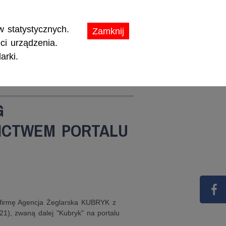
ikaty.
 statystycznych.
Zamknij
ci urządzenia.
arki.
TY
PROMOCJE
G
ICTWEM PORTALU
z firmę Agencja Żeglarska KUBRYK z
21), zwaną dalej "Kubryk" na portalu