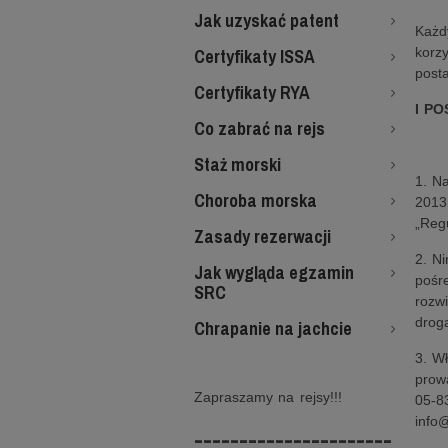
Jak uzyskać patent
Każd
Certyfikaty ISSA
korz
post
Certyfikaty RYA
I P
Co zabrać na rejs
Staż morski
1. Na
Choroba morska
2013
„Reg
Zasady rezerwacji
2. N
Jak wygląda egzamin
pośre
SRC
rozw
drogą
Chrapanie na jachcie
3. W
prow
Zapraszamy na rejsy!!!
05-8
info@
----------------------