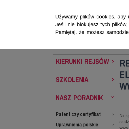
Używamy plików cookies, aby u
Jeśli nie blokujesz tych plikó
Pamiętaj, że możesz samodzieln
REJSY
SZKOL
R
KIERUNKI REJSÓW
E
SZKOLENIA
W
NASZ PORADNIK
Patent czy certyfikat
Nini
siedz
Uprawnienia polskie
www.r