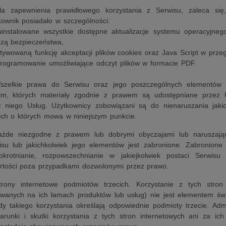
la zapewnienia prawidłowego korzystania z Serwisu, zaleca się
kownik posiadało w szczególności:
ainstalowane wszystkie dostępne aktualizacje systemu operacyjnego 
czą bezpieczeństwa,
tywowaną funkcję akceptacji plików cookies oraz Java Script w przeg
programowanie umożliwiające odczyt plików w formacie PDF.
szelkie prawa do Serwisu oraz jego poszczególnych elementów 
cim, których materiały zgodnie z prawem są udostępniane prze
z niego Usług. Użytkownicy zobowiązani są do nienaruszania jak
cich o których mowa w niniejszym punkcie.
ażde niezgodne z prawem lub dobrymi obyczajami lub naruszając
isu lub jakichkolwiek jego elementów jest zabronione. Zabronione 
lokrotnianie, rozpowszechnianie w jakiejkolwiek postaci Serwis
rtości poza przypadkami dozwolonymi przez prawo.
trony internetowe podmiotów trzecich. Korzystanie z tych stron
owanych na ich łamach produktów lub usług) nie jest elementem św
dy takiego korzystania określają odpowiednie podmioty trzecie. Admi
arunki i skutki korzystania z tych stron internetowych ani za ic