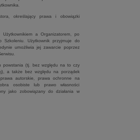
ytkownika.
ora, określający prawa i obowiązki
 Użytkownikiem a Organizatorem, po
b Szkoleniu. Użytkownik przyjmuje do
dynie umożliwia jej zawarcie poprzez
Serwisu.
h powstania (tj. bez względu na to czy
ej), a także bez względu na porządek
 prawa autorskie, prawa ochronne na
bra osobiste lub prawo własności
ony jako zobowiązany do działania w