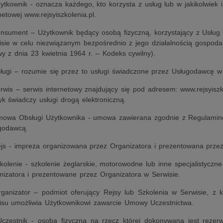
ytkownik - oznacza każdego, kto korzysta z usług lub w jakikolwiek 
netowej www.rejsyiszkolenia.pl.
onsument – Użytkownik będący osobą fizyczną, korzystający z Usłu
isie w celu niezwiązanym bezpośrednio z jego działalnością gospoda
y z dnia 23 kwietnia 1964 r. – Kodeks cywilny).
sługi – rozumie się przez to usługi świadczone przez Usługodawcę 
rwis – serwis internetowy znajdujący się pod adresem: www.rejsyisz
k świadczy usługi drogą elektroniczną.
mowa Obsługi Użytkownika - umowa zawierana zgodnie z Regulamin
godawcą.
ejs - impreza organizowana przez Organizatora i prezentowana przez
kolenie - szkolenie żeglarskie, motorowodne lub inne specjalistyczn
nizatora i prezentowane przez Organizatora w Serwisie.
rganizator – podmiot oferujący Rejsy lub Szkolenia w Serwisie, z
isu umożliwia Użytkownikowi zawarcie Umowy Uczestnictwa.
Uczestnik - osoba fizyczna na rzecz której dokonywana jest rezerw