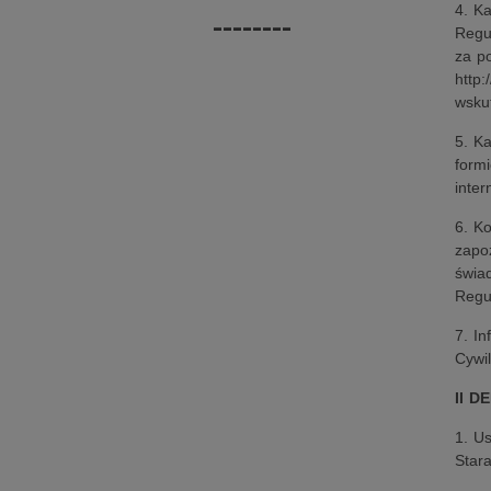
4. K
--------
Regu
za p
http:
wsku
5. K
form
inter
6. K
zapo
świa
Regul
7. I
Cywi
II D
1. U
Star