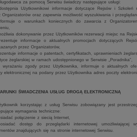
sługodawca za pomocą Serwisu świadczy następujące usługi:
dostępnia Użytkownikowi informacje dotyczące Rejsów i Szkoleń 
z Organizatorów oraz zapewnia możliwość wyszukiwania i przeglądani
nformuje o warunkach koniecznych do zawarcia z Organizator
eniu,
możliwia dokonywanie przez Użytkowników rezerwacji miejsc na Rejsie
rezentuje informacje o aktualnych promocjach dotyczących Rejsó
kazanych przez Organizatorów,
ezentuje informacje o patentach, certyfikatach, uprawnieniach żeglar
tyce żeglarskiej w ramach udostępnionego w Serwisie „Poradnika”,
o wyrażaniu zgody przez Użytkownika, informuje o aktualnych of
y elektronicznej na podany przez Użytkownika adres poczty elektroni
 WARUNKI ŚWIADCZENIA USŁUG DROGĄ ELEKTRONICZNĄ
żytkownik korzystając z usług Serwisu zobowiązany jest przestrze
ępujące wymagania techniczne:
siadać połączenie z siecią Internet,
osiadać dostęp do przeglądarki internetowej umożliwiającej w
mentów znajdujących się na stronie internetowej Serwisu.