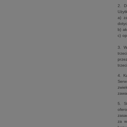
2. D
Użyt
a) z
doty
b) ak
c) o
3. W
trze
prze
trze
4. K
Serw
zwie
zawa
5. S
ofer
zasa
za w