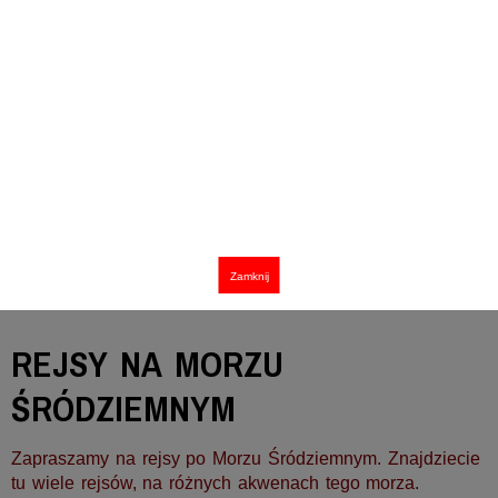
Zamknij
REJSY NA MORZU
ŚRÓDZIEMNYM
Zapraszamy na rejsy po Morzu Śródziemnym. Znajdziecie
tu wiele rejsów, na różnych akwenach tego morza.