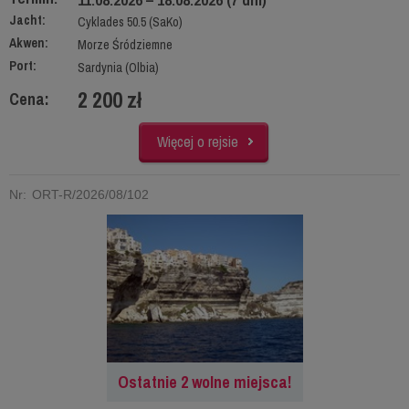
Jacht:
Cyklades 50.5 (SaKo)
Akwen:
Morze Śródziemne
Port:
Sardynia (Olbia)
2 200 zł
Cena:
Więcej o rejsie
Nr: ORT-R/2026/08/102
Ostatnie 2 wolne miejsca!