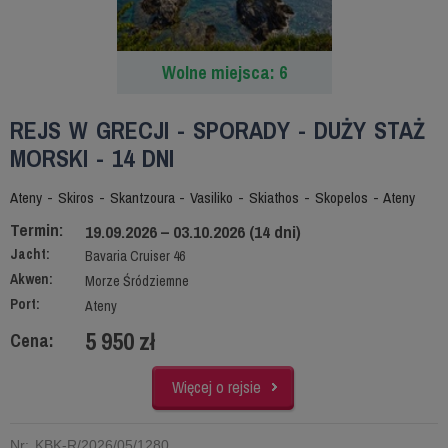
Wolne miejsca: 6
REJS W GRECJI - SPORADY - DUŻY STAŻ
MORSKI - 14 DNI
Ateny - Skiros - Skantzoura - Vasiliko - Skiathos - Skopelos - Ateny
Termin:
19.09.2026 – 03.10.2026 (14 dni)
Jacht:
Bavaria Cruiser 46
Akwen:
Morze Śródziemne
Port:
Ateny
5 950 zł
Cena:
Więcej o rejsie
Nr: KBK-R/2026/05/1280