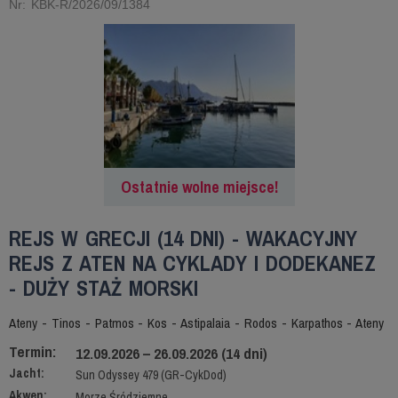
Nr: KBK-R/2026/09/1384
Ostatnie wolne miejsce!
REJS W GRECJI (14 DNI) - WAKACYJNY
REJS Z ATEN NA CYKLADY I DODEKANEZ
- DUŻY STAŻ MORSKI
Ateny - Tinos - Patmos - Kos - Astipalaia - Rodos - Karpathos - Ateny
Termin:
12.09.2026 – 26.09.2026 (14 dni)
Jacht:
Sun Odyssey 479 (GR-CykDod)
Akwen:
Morze Śródziemne