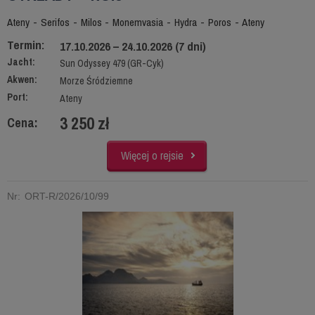
Ateny - Serifos - Milos - Monemvasia - Hydra - Poros - Ateny
Termin:
17.10.2026 – 24.10.2026 (7 dni)
Jacht:
Sun Odyssey 479 (GR-Cyk)
Akwen:
Morze Śródziemne
Port:
Ateny
3 250 zł
Cena:
Więcej o rejsie
Nr: ORT-R/2026/10/99