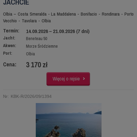
JACHCIE
Olbia – Costa Smeralda - La Maddalena - Bonifacio - Rondinara - Porto
Vecchio - Tavolara - Olbia
Termin:
14.09.2026 – 21.09.2026 (7 dni)
Jacht:
Beneteau 50
Akwen:
Morze Śródziemne
Port:
Olbia
3 170 zł
Cena:
Więcej o rejsie
Nr: KBK-R/2026/09/1394