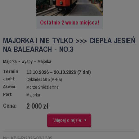
Ostatnie 2 wolne miejsca!
MAJORKA I NIE TYLKO >>> CIEPŁA JESIEŃ
NA BALEARACH - NO.3
Majorka - wyspy - Majorka
Termin:
13.10.2026 – 20.10.2026 (7 dni)
Jacht:
Cyklades 50.5 (P-Ba)
Akwen:
Morze Śródziemne
Port:
Majorka
2 000 zł
Cena:
Więcej o rejsie
Nr: KBK-R/2026/09/1389