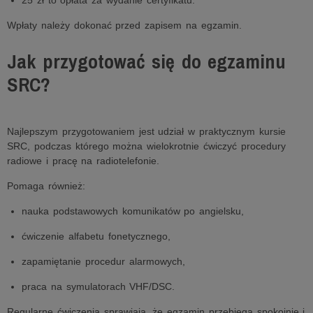
25 zł to opłata za wydanie certyfikatu.
Wpłaty należy dokonać przed zapisem na egzamin.
Jak przygotować się do egzaminu
SRC?
Najlepszym przygotowaniem jest udział w praktycznym kursie
SRC, podczas którego można wielokrotnie ćwiczyć procedury
radiowe i pracę na radiotelefonie.
Pomaga również:
nauka podstawowych komunikatów po angielsku,
ćwiczenie alfabetu fonetycznego,
zapamiętanie procedur alarmowych,
praca na symulatorach VHF/DSC.
Regularne ćwiczenia sprawiają, że egzamin przebiega spokojnie i