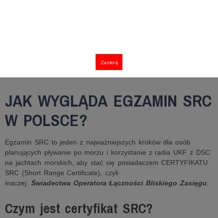
Zamknij
JAK WYGLĄDA EGZAMIN SRC
W POLSCE?
Egzamin SRC to jeden z najważniejszych kroków dla osób
planujących pływanie po morzu i korzystanie z radia UKF z DSC
na jachtach morskich, aby stać się posiadaczem CERTYFIKATU
SRC (Short Range Certificate), czyli
inaczej:
Świadectwa
Operatora Łączności Bliskiego Zasięgu
.
Czym jest certyfikat SRC?