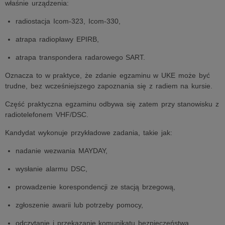
właśnie urządzenia:
radiostacja Icom-323, Icom-330,
atrapa radiopławy EPIRB,
atrapa transpondera radarowego SART.
Oznacza to w praktyce, że zdanie egzaminu w UKE może być
trudne, bez wcześniejszego zapoznania się z radiem na kursie.
Część praktyczna egzaminu odbywa się zatem przy stanowisku z
radiotelefonem VHF/DSC.
Kandydat wykonuje przykładowe zadania, takie jak:
nadanie wezwania MAYDAY,
wysłanie alarmu DSC,
prowadzenie korespondencji ze stacją brzegową,
zgłoszenie awarii lub potrzeby pomocy,
odczytanie i przekazanie komunikatu bezpieczeństwa.