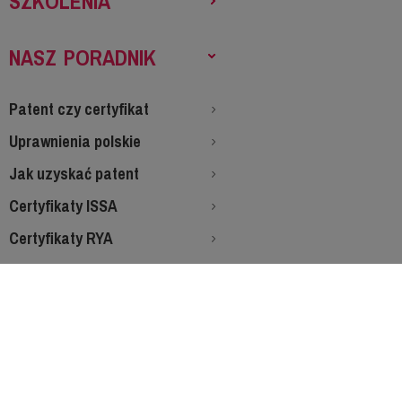
SZKOLENIA
NASZ PORADNIK
Patent czy certyfikat
Uprawnienia polskie
Jak uzyskać patent
Certyfikaty ISSA
Certyfikaty RYA
Co zabrać na rejs
Staż morski
Choroba morska
Zasady rezerwacji
Jak wygląda egzamin SRC