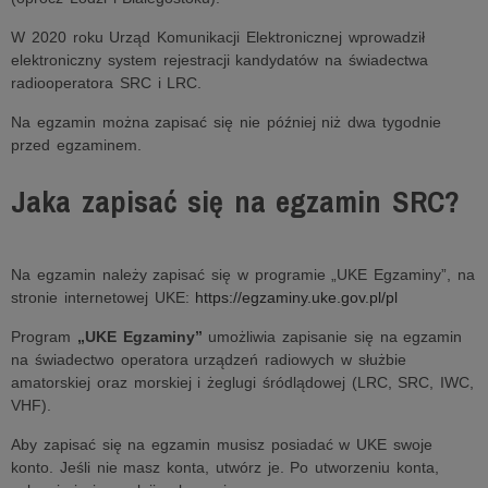
W 2020 roku Urząd Komunikacji Elektronicznej wprowadził
elektroniczny system rejestracji kandydatów na świadectwa
radiooperatora SRC i LRC.
Na egzamin można zapisać się nie później niż dwa tygodnie
przed egzaminem.
Jaka zapisać się na egzamin SRC?
Na egzamin należy zapisać się w programie „UKE Egzaminy”, na
stronie internetowej UKE:
https://egzaminy.uke.gov.pl/pl
Prog
ram
„UKE Egzaminy”
u
możliwia zapisanie się na egzamin
na świadectwo operatora urządzeń radiowych w służbie
amatorskiej oraz morskiej i żeglugi śródlądowej (LRC, SRC, IWC,
VHF).
Aby zapisać się na egzamin musisz posiadać w UKE swoje
konto. Jeśli nie masz konta, utwórz je. Po utworzeniu konta,