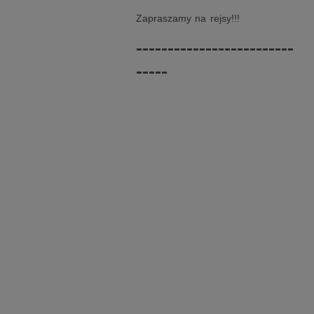
Zapraszamy na rejsy!!!
-------------------------
-----