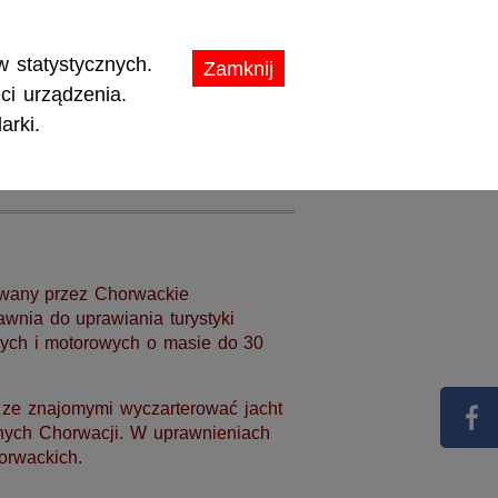
ikaty.
 statystycznych.
Zamknij
ci urządzenia.
arki.
TY
PROMOCJE
awany przez Chorwackie
rawnia do uprawiania turystyki
ych i motorowych o masie do 30
 ze znajomymi wyczarterować jacht
nych Chorwacji. W uprawnieniach
orwackich.