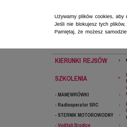
Używamy plików cookies, aby u
Jeśli nie blokujesz tych plikó
Pamiętaj, że możesz samodzieln
REJSY
SZKOL
KIERUNKI REJSÓW
SZKOLENIA
- MANEWRÓWKI
- Radiooperator SRC
- STERNIK MOTOROWODNY
- Voditelj Brodice