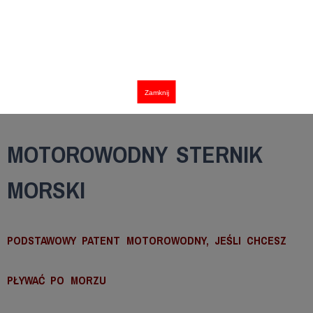
Zamknij
MOTOROWODNY STERNIK
MORSKI
PODSTAWOWY PATENT MOTOROWODNY, JEŚLI CHCESZ
PŁYWAĆ PO MORZU