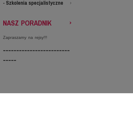
- Szkolenia specjalistyczne
NASZ PORADNIK
Zapraszamy na rejsy!!!
-------------------------
-----