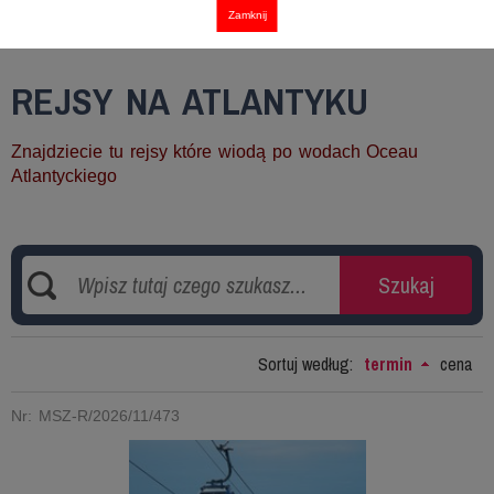
Zamknij
REJSY NA ATLANTYKU
Znajdziecie tu rejsy które wiodą po wodach Oceau
Atlantyckiego
.
Sortuj według:
termin
cena
Nr: MSZ-R/2026/11/473