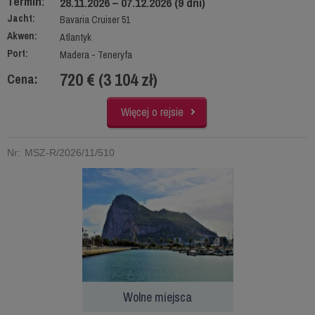
Termin:
28.11.2026 – 07.12.2026 (9 dni)
Jacht:
Bavaria Cruiser 51
Akwen:
Atlantyk
Port:
Madera - Teneryfa
720 € (3 104 zł)
Cena:
Więcej o rejsie
Nr: MSZ-R/2026/11/510
Wolne miejsca