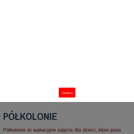
Zamknij
PÓŁKOLONIE
Półkolonie to wakacyjne zajęcia dla dzieci, ktore poza