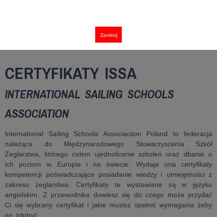
Zamknij
CERTYFIKATY ISSA
INTERNATIONAL SAILING SCHOOLS
ASSOCIATION
International Sailing Schoola Associaction Poland to federacja
należąca do Międzynarodowego Stowarzyszenia Szkół
Żeglarstwa, którego celem ujednolicenie szkoleń oraz dbanie o
ich poziom w Europie i na świecie. Wydaje ona certyfikaty
kompetencji poświadczające posiadanie wiedzy i umiejętności z
zakresu żeglarstwa. Certyfikaty te wystawiane są w języku
angielskim. Z przewodnika dowiesz się do czego może przydać
Ci się wybrany certyfikat i jakie musisz spełnić wymagania żeby
go zdobyć.