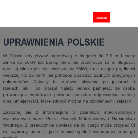
Zamknij
UPRAWNIENIA POLSKIE
W Polsce aby pływać motorówką o długości do 7,5 m i mocy
silnika do 10kW lub barką, która nie przekracza 13 m długości,
moc jej silnika jest nie większa niż 75kW, i nie osiąga prędkości
większej niż 15 km/h nie potrzeba posiadać żadnych specjalnych
dokumentów. Dotyczy to zarówno pływania po jeziorach i
rzekach, jak i po morzu! Należy jednak pamiętać, że osoba
prowadząca motorówkę powinna posiadać odpowiednią wiedzę
oraz umiejętności, które zdobyć można na szkoleniach i rejsach.
Zapoznaj się z informacjami o patentach motorowodnych
wystawianych przez Polski Związek Motorowodny i Narciarstwa
Wodnego. Z przewodnika dowiesz się do czego może przydać Ci
się wybrany patent i jakie musisz spełnić wymagania żeby go