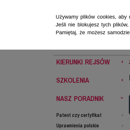
Używamy plików cookies, aby u
Jeśli nie blokujesz tych plikó
Pamiętaj, że możesz samodzieln
REJSY
SZKOL
KIERUNKI REJSÓW
SZKOLENIA
NASZ PORADNIK
Patent czy certyfikat
Uprawnienia polskie