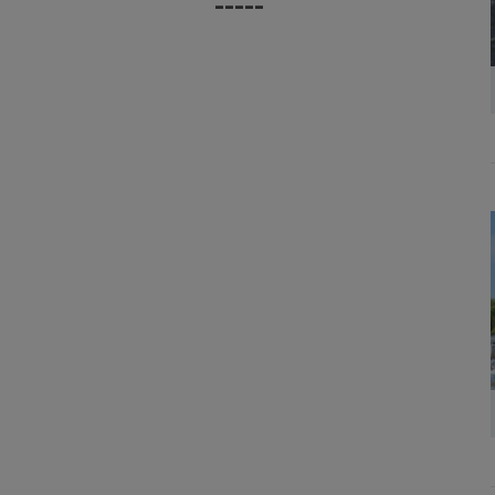
-----