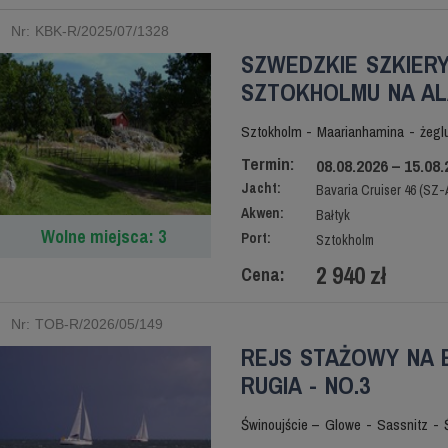
Nr: KBK-R/2025/07/1328
SZWEDZKIE SZKIERY
SZTOKHOLMU NA ALA
Sztokholm - Maarianhamina - żegl
Termin:
08.08.2026 – 15.08.
Jacht:
Bavaria Cruiser 46 (SZ-
Akwen:
Bałtyk
Wolne miejsca: 3
Port:
Sztokholm
2 940 zł
Cena:
Nr: TOB-R/2026/05/149
REJS STAŻOWY NA 
RUGIA - NO.3
Świnoujście – Glowe - Sassnitz - 