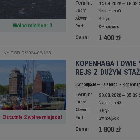
Termin:
14.08.2026 – 18.08.
Jacht:
Norseman 40
Akwen:
Bałtyk
Wolne miejsca: 3
Port:
Świnoujście
1 400 zł
Cena:
Nr: TOB-R/2024/08/123
KOPENHAGA I DWIE 
REJS Z DUŻYM STAŻ
Świnoujście – Falsterbo - Kopenha
Termin:
29.08.2026 – 05.09.
Jacht:
Norseman 40
Akwen:
Bałtyk
Ostatnie 2 wolne miejsca!
Port:
Świnoujście
1 800 zł
Cena: