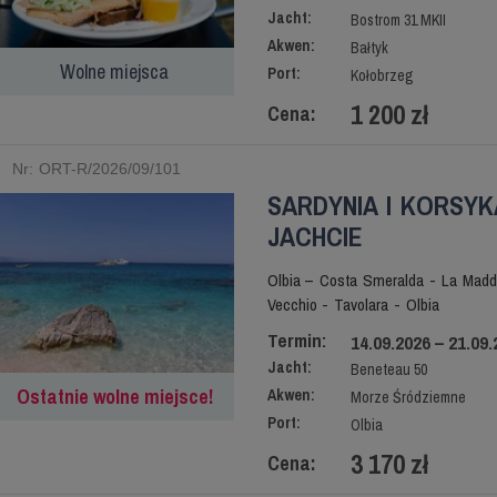
Jacht:
Bostrom 31 MKII
Akwen:
Bałtyk
Wolne miejsca
Port:
Kołobrzeg
1 200 zł
Cena:
Nr: ORT-R/2026/09/101
SARDYNIA I KORSYK
JACHCIE
Olbia – Costa Smeralda - La Madda
Vecchio - Tavolara - Olbia
Termin:
14.09.2026 – 21.09.
Jacht:
Beneteau 50
Ostatnie wolne miejsce!
Akwen:
Morze Śródziemne
Port:
Olbia
3 170 zł
Cena: