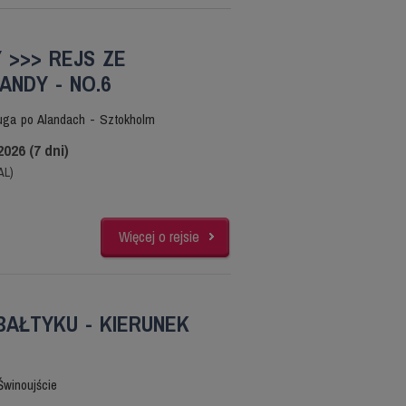
 >>> REJS ZE
NDY - NO.6
uga po Alandach - Sztokholm
2026 (7 dni)
AL)
Więcej o rejsie
BAŁTYKU - KIERUNEK
Świnoujście