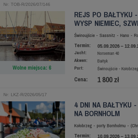
Nr: TOB-R/2026/07/146
REJS PO BAŁTYKU 
WYSP NIEMIEC, SZWE
Świnoujście - Sassnitz - Hano - R
Termin:
05.09.2026 – 12.09.
Jacht:
Norseman 40
Akwen:
Bałtyk
Wolne miejsca: 6
Port:
Świnoujście - Kołobrze
1 800 zł
Cena:
Nr: LKZ-R/2026/05/17
4 DNI NA BAŁTYKU 
NA BORNHOLM
Kołobrzeg - porty Bornholmu - (Chr
Termin:
10.09.2026 – 13.09.