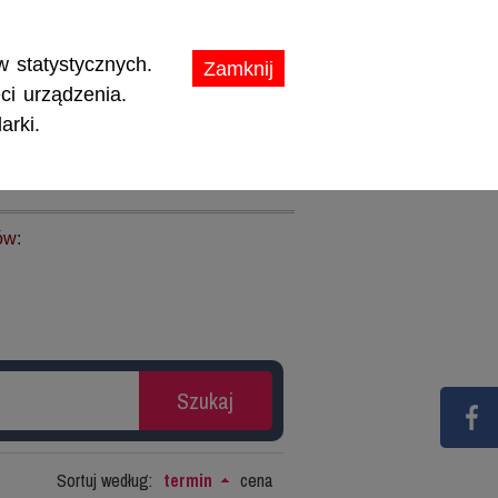
ikaty.
 statystycznych.
Zamknij
ci urządzenia.
arki.
TY
PROMOCJE
ów:
Sortuj według:
termin
cena