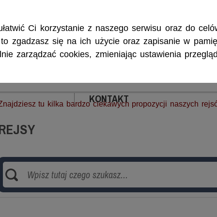
Rejsy morskie i śródlądowe, szkolenia żeglarskie, patenty i certyf
łatwić Ci korzystanie z naszego serwisu oraz do celów
w, to zgadzasz się na ich użycie oraz zapisanie w pamię
ie zarządzać cookies, zmieniając ustawienia przegląd
ENIA
CZARTERY
PATENTY I CERTYFIKA
KONTAKT
Znajdziesz tu kilka bardzo ciekawych propozycji naszych rejs
REJSY