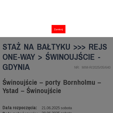
Zamknij
STAŻ NA BAŁTYKU >>> REJS
ONE-WAY > ŚWINOUJŚCIE -
GDYNIA
NR: MIM-R/2025/05/640
Świnoujście – porty Bornholmu –
Ystad – Świnoujście
Data rozpoczęcia:
21.06.2025 sobota