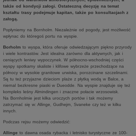
także od kondycji załogi. Ostateczną decyzję na temat
kształtu trasy podejmuje kapitan, także po konsultacjach z
załogą.
Popłyniemy na Bornholm. Niezależnie od pogody, jest możliwość
wpłynac do któregoś portu na wyspie.
Borholm
to wyspa, która oferuje odwiedzającym piękno przyrody
i wiele kontrastów. Jest idealna zarówno dla aktywnych, jak i
ceniących leniwy wypoczynek. W północno-wschodniej części
wyspy spotkamy skaliste i klifowe wybrzeże przechodzące na
północy w wysokie granitowe urwiska, porozcinane szczelinami.
Są tu też przyjazne dzieciom plaże z płytką wodą w Balce, a
niemal bezkresne piaski w Dueodde. Na wyspie znajduje się też
kompleks leśny Almindingen i znaczne połacie wrzosowisk.
Na Bornholmie jest kilka uroczych portów i tak możemy
zatrzymać się w: Allinge, Gudhejm, Svaneke czy też w kilku
innych.
Podczas rejsu możemy odwiedzić:
Allinge
to dawna osada rybacka i letnisko turystyczne ze 100-