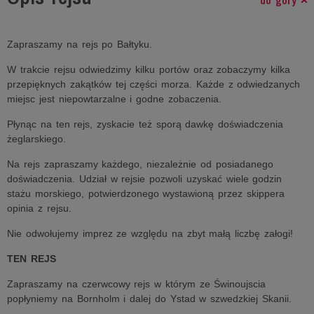
do góry
Zapraszamy na rejs po Bałtyku.
W trakcie rejsu odwiedzimy kilku portów oraz zobaczymy kilka
przepięknych zakątków tej części morza. Każde z odwiedzanych
miejsc jest niepowtarzalne i godne zobaczenia.
Płynąc na ten rejs, zyskacie też sporą dawkę doświadczenia
żeglarskiego.
Na rejs zapraszamy każdego, niezależnie od posiadanego
doświadczenia. Udział w rejsie pozwoli uzyskać wiele godzin
stażu morskiego, potwierdzonego wystawioną przez skippera
opinia z rejsu.
Nie odwołujemy imprez ze względu na zbyt małą liczbę załogi!
TEN REJS
Zapraszamy na czerwcowy rejs w którym ze Świnoujscia
popłyniemy na Bornholm i dalej do Ystad w szwedzkiej Skanii.