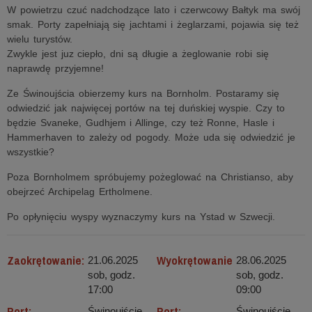
W powietrzu czuć nadchodzące lato i czerwcowy Bałtyk ma swój
smak. Porty zapełniają się jachtami i żeglarzami, pojawia się też
wielu turystów.
Zwykle jest juz ciepło, dni są długie a żeglowanie robi się
naprawdę przyjemne!
Ze Świnoujścia obierzemy kurs na Bornholm. Postaramy się
odwiedzić jak najwięcej portów na tej duńskiej wyspie. Czy to
będzie Svaneke, Gudhjem i Allinge, czy też Ronne, Hasle i
Hammerhaven to zależy od pogody. Może uda się odwiedzić je
wszystkie?
Poza Bornholmem spróbujemy pożeglować na Christianso, aby
obejrzeć Archipelag Ertholmene.
Po opłynięciu wyspy wyznaczymy kurs na Ystad w Szwecji.
Zaokrętowanie:
Wyokrętowanie
21.06.2025
28.06.2025
sob, godz.
sob, godz.
17:00
09:00
Port:
Port:
Świnoujście
Świnoujście