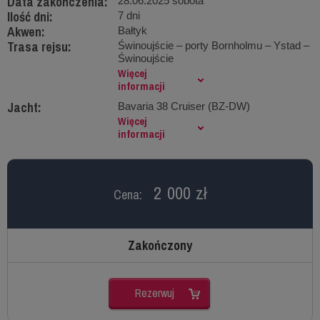
Data zakończenia:
28.06.2025 sobota
Ilość dni:
7 dni
Akwen:
Bałtyk
Trasa rejsu:
Świnoujście – porty Bornholmu – Ystad –
Świnoujście
Więcej
informacji
Jacht:
Bavaria 38 Cruiser (BZ-DW)
Więcej
informacji
2 000 zł
Cena:
Zakończony
Rezerwuj