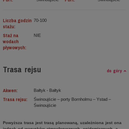
Liczba godzin
70-100
stażu:
Staż na
NIE
wodach
pływowych:
Trasa rejsu
do góry
Akwen:
Bałtyk ‐ Bałtyk
Trasa rejsu:
Świnoujście – porty Bornholmu – Ystad –
Świnoujście
Powyższa trasa jest trasą planowaną, uzależniona jest ona
jednak od warunków atmosferycznych, epidemicznych, a