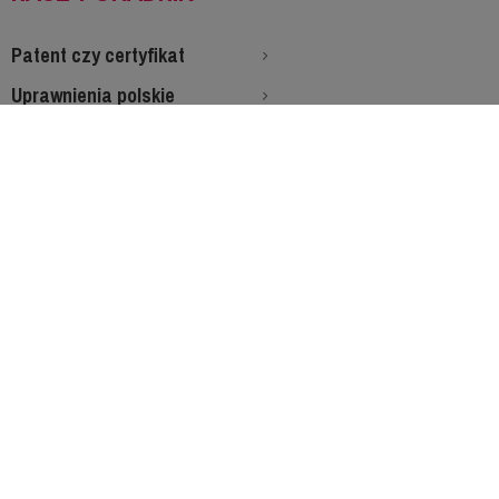
Patent czy certyfikat
Uprawnienia polskie
Jak uzyskać patent
Certyfikaty ISSA
Certyfikaty RYA
Co zabrać na rejs
Staż morski
Choroba morska
Zasady rezerwacji
Jak wygląda egzamin SRC
Chrapanie na jachcie