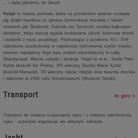
... i dalej płyniemy do Skanii.
Ystad
to miasto portowe, które na przestrzeni wieków rozwijało
się dzięki handlowi za sprawa komunikacji morskiej z takimi
miastami jak Stralsund, Gdańsk czy Szczecin. urzeka bajkowym
klimatem, który tworzą wąskie brukowane uliczki, kolorowe domki
i budynki z muru pruskiego. Pochodząca z przełomu XV i XVII
zabudowa szachulcowa w najstarszej zachowanej części miasta,
stanowi największy tego typu zespół urbanistyczny w całej
Skandynawii. Ważne zabytki i atrakcje Ystad to m.in.: Sankt Petri
Kyrka (kościół św. Piotra), XIII wieczny Sankta Maria Kyrka
(kościół Mariacki), XV wieczny ratusz miejski oraz latarnia morska
i założone w 1936 roku Konstmuseum (Muzeum Sztuki).
Transport
do góry
Transport do miejsca rozpoczęcia rejsu / z miejsca zakończenia
rejsu - uczestnik organizuje we własnym zakresie.
Jacht