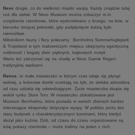
Nexo
drugie, co do wielkości miasto wyspy. Każdy znajdzie tutaj
coś dla siebie. W Nexo Museum można zobaczyć m.in.
urządzenie ratunkowe, które wystrzeliwano z brzegu, na linie, w
kierunku tonącej jednostki, gdy podpłynięcie łodzią było
niemożliwe.
Miłośnikom fauny i flory polecamy Bornholms Sommerfuglepark
& Tropeland w tym malowniczym miejscu obejrzymy egzotyczną
roślinność i bogaty zbiór pięknych, bajkowych motyli.
Warto też zatrzymać się na chwilę w Nexo Gamle Rogeri-
tradycyjnej wędzarni.
Rønne
, to małe miasteczko w którym czas zdaje się płynąć
wolniej, a kolorowe domki urzekają na tyle, że sielska atmosfera
od razu udziela się odwiedzającym. Życie miasteczka skupia się
wokół rynku Store Torv. W miasteczku zlokalizowane jest
Muzeum Bornholmu, które posiada w swoich zbiorach bardzo
interesujące eksponaty dotyczące wyspy. W pobliżu portu stoi
stary budynek z charakterystycznymi kominami, który kiedyś
służył jako kuźnia. Dziś, od czasu do czasu organizowane są
tutaj pokazy rzemiosła – może trafimy na jeden z nich.