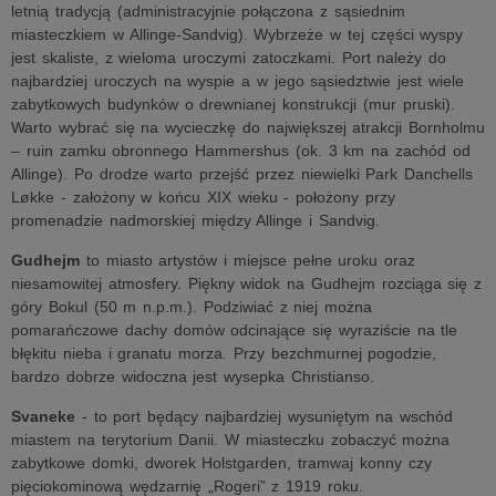
letnią tradycją (administracyjnie połączona z sąsiednim
miasteczkiem w Allinge-Sandvig). Wybrzeże w tej części wyspy
jest skaliste, z wieloma uroczymi zatoczkami. Port należy do
najbardziej uroczych na wyspie a w jego sąsiedztwie jest wiele
zabytkowych budynków o drewnianej konstrukcji (mur pruski).
Warto wybrać się na wycieczkę do największej atrakcji Bornholmu
– ruin zamku obronnego Hammershus (ok. 3 km na zachód od
Allinge). Po drodze warto przejść przez niewielki Park Danchells
Løkke - założony w końcu XIX wieku - położony przy
promenadzie nadmorskiej między Allinge i Sandvig.
Gudhejm
to miasto artystów i miejsce pełne uroku oraz
niesamowitej atmosfery. Piękny widok na Gudhejm rozciąga się z
góry Bokul (50 m n.p.m.). Podziwiać z niej można
pomarańczowe dachy domów odcinające się wyraziście na tle
błękitu nieba i granatu morza. Przy bezchmurnej pogodzie,
bardzo dobrze widoczna jest wysepka Christianso.
Svaneke
- to port będący najbardziej wysuniętym na wschód
miastem na terytorium Danii. W miasteczku zobaczyć można
zabytkowe domki, dworek Holstgarden, tramwaj konny czy
pięciokominową wędzarnię „Rogeri” z 1919 roku.