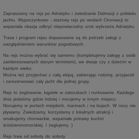
Zapraszamy na rejs po Adriatyku i zwiedzanie Dalmacji z pokładu
jachtu. Wypoczynkowo - stażowy rejs po wodach Chorwacji to
wspaniała okazja odkryć niepowtarzalny urok wybrzeża Adriatyku.
Trasa i program rejsu dopasowane są do potrzeb załogi z
uwzględnieniem warunków pogodowych.
Na rejs można wybrać się samemu (kompletujemy załogę z osób
zainteresowanych danym terminem), we dwoje czy z dziećmi w
każdym wieku.
Można też przyjechać z całą ekipą, zabierając rodzinę, przyjaciół
i zarezerwować cały jacht dla jednej grupy.
Rejs to żeglowanie, kąpiele w zatoczkach i nurkowanie. Każdego
dnia jesteśmy gdzie indziej i nocujemy w innym miejscu.
Nocujemy w portach miejskich, marinach i na bojach. W nocy nie
pływamy. Zwiedzamy, korzystamy z lokalnych atrakcji i
smakujemy chorwackie, wspaniałe potrawy kuchni
śródziemnomorskiej. I żeglujemy :)
Rejs trwa od soboty do soboty.