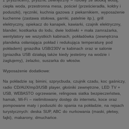
z prysznicem), prysznic zewnętrzny – rufowy ze słodką wodą,
ciepła woda, przestronna mesa, pościel (prześcieradła, kołdry i
poduszki), ręczniki, kuchnia gazowa z piekarnikiem, wyposażenie
kuchenne (zastawa stołowa, garnki, patelnie itp.), grill
elektryczny, opiekacz do kanapek, kawiarki, czajnik elektryczny,
blander, kostkarka do lodu, dwie lodówki + mała zamrażarka,
wentylatory we wszystkich kabinach, pokładówka (zewnętrzna
plandeka osłaniająca pokład i redukująca temperaturę pod
pokładem) gniazdka USB/230V w kabinach oraz w salonie
(gniazdka USB działają także kiedy jesteśmy na wodzie i
żaglujemy), żelazko, suszarka do włosów.
Wyposażenie dodatkowe:
Na pokładzie są: bimini, szprycbuda, czujnik czadu, koc gaśniczy,
radio CD/AUX/mp3/USB player, głośniki zewnętrzne, LED TV +
USB, WEBASTO ogrzewanie, relingowa siatka bezpieczeństwa,
hamak, Wi-Fi – nielimitowany dostęp do internetu, koce oraz
pompowane maty i poduszki do spania na pokładzie, na rejsach
turystycznych: deska SUP, ABC do nurkowania (maski, płetwy,
fajki), makarony, dmuchańce.