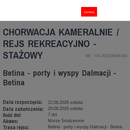
Zamknij
CHORWACJA KAMERALNIE /
REJS REKREACYJNO -
STAŻOWY
NR: YAC-R/2026/08/204
Betina - porty i wyspy Dalmacji -
Betina
Data rozpoczęcia:
22.08.2026 sobota
Data zakończenia:
29.08.2026 sobota
Ilość dni:
7 dni
Akwen:
Morze Śródziemne
Trasa rejsu:
Betina - porty i wyspy Dalmacji - Betina