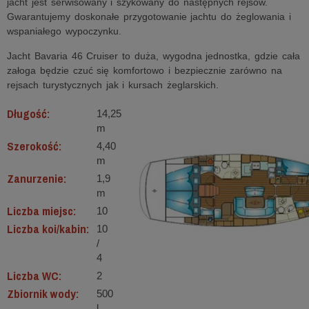
jacht jest serwisowany i szykowany do następnych rejsów.
Gwarantujemy doskonałe przygotowanie jachtu do żeglowania i
wspaniałego wypoczynku.
Jacht Bavaria 46 Cruiser to duża, wygodna jednostka, gdzie cała
załoga będzie czuć się komfortowo i bezpiecznie zarówno na
rejsach turystycznych jak i kursach żeglarskich.
Długość:
14,25
m
Szerokość:
4,40
m
Zanurzenie:
1,9
m
Liczba miejsc:
10
Liczba koi/kabin:
10
/
4
Liczba WC:
2
Zbiornik wody:
500
l