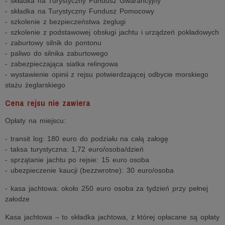
- składka na Turystyczny Fundusz Gwarancyjny
- składka na Turystyczny Fundusz Pomocowy
- szkolenie z bezpieczeństwa żeglugi
- szkolenie z podstawowej obsługi jachtu i urządzeń pokładowych
- zaburtowy silnik do pontonu
- paliwo do silnika zaburtowego
- zabezpieczająca siatka relingowa
- wystawienie opinii z rejsu potwierdzającej odbycie morskiego
stażu żeglarskiego
Cena rejsu nie zawiera
Opłaty na miejscu:
- transit log: 180 euro do podziału na całą załogę
- taksa turystyczna: 1,72 euro/osoba/dzień
- sprzątanie jachtu po rejsie: 15 euro osoba
- ubezpieczenie kaucji (bezzwrotne): 30 euro/osoba
- kasa jachtowa: około 250 euro osoba za tydzień przy pełnej
załodze
Kasa jachtowa – to składka jachtowa, z której opłacane są opłaty