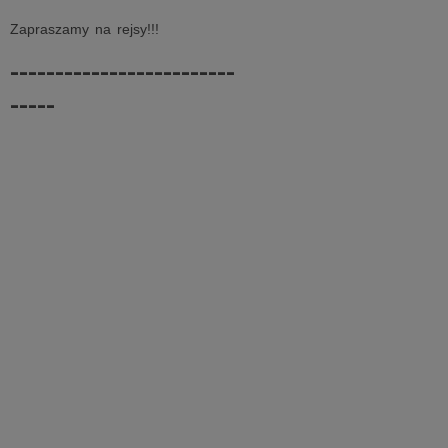
Zapraszamy na rejsy!!!
-------------------------
-----