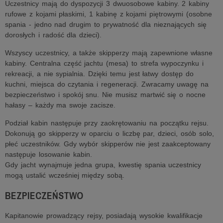
Uczestnicy mają do dyspozycji 3 dwuosobowe kabiny. 2 kabiny
rufowe z kojami płaskimi, 1 kabinę z kojami piętrowymi (osobne
spania - jedno nad drugim to prywatność dla nieznających się
dorosłych i radość dla dzieci).
Wszyscy uczestnicy, a także skipperzy mają zapewnione własne
kabiny. Centralna część jachtu (mesa) to strefa wypoczynku i
rekreacji, a nie sypialnia. Dzięki temu jest łatwy dostęp do
kuchni, miejsca do czytania i regeneracji. Zwracamy uwagę na
bezpieczeństwo i spokój snu. Nie musisz martwić się o nocne
hałasy – każdy ma swoje zacisze.
Podział kabin następuje przy zaokrętowaniu na początku rejsu.
Dokonują go skipperzy w oparciu o liczbę par, dzieci, osób solo,
płeć uczestników. Gdy wybór skipperów nie jest zaakceptowany
następuje losowanie kabin.
Gdy jacht wynajmuje jedna grupa, kwestię spania uczestnicy
mogą ustalić wcześniej między sobą.
BEZPIECZEŃSTWO
Kapitanowie prowadzący rejsy, posiadają wysokie kwalifikacje