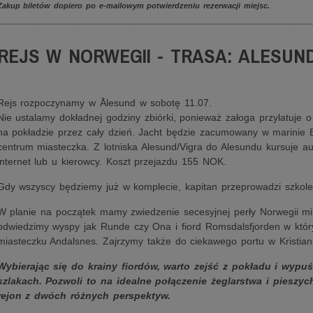
Zakup biletów dopiero po e-mailowym potwierdzeniu rezerwacji miejsc.
________________________________________________________
REJS W NORWEGII - TRASA: ALESUN
Rejs rozpoczynamy w Ålesund w sobotę 11.07.
Nie ustalamy dokładnej godziny zbiórki, ponieważ załoga przylatuj
na pokładzie przez cały dzień. Jacht będzie zacumowany w marinie
centrum miasteczka. Z lotniska Alesund/Vigra do Alesundu kursuje a
internet lub u kierowcy. Koszt przejazdu 155 NOK.
Gdy wszyscy będziemy już w komplecie, kapitan przeprowadzi szkoleni
W planie na początek mamy zwiedzenie secesyjnej perły Norwegii mias
odwiedzimy wyspy jak Runde czy Ona i fiord Romsdalsfjorden w któ
miasteczku Andalsnes. Zajrzymy także do ciekawego portu w Kristian
Wybierając się do krainy fiordów, warto zejść z pokładu i wypuś
szlakach. Pozwoli to na idealne połączenie żeglarstwa i piesz
rejon z dwóch różnych perspektyw.