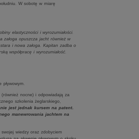
południu. W sobotę w miarę
iny elastyczności i wyrozumiałości.
ra załoga opuszcza jacht również w
 stara i nowa załoga. Kapitan zadba o
rską współpracę i wyrozumiałość.
ie pływowym.
y (również nocne) i odpowiadają za
cznego szkolenia żeglarskiego,
 nie jest jednak kursem na patent.
elnego manewrowania jachtem na
m swojej wiedzy oraz zdobyciem
 Żegluga na akwenie pływowym o skoku