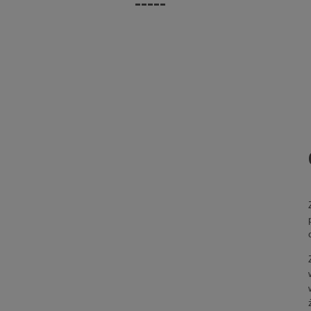
-----