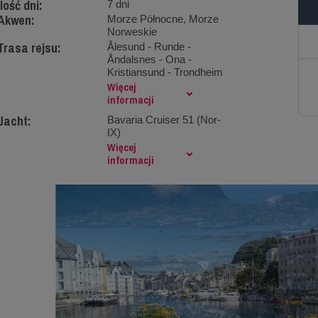
Ilość dni:
7 dni
Akwen:
Morze Północne, Morze
Norweskie
Trasa rejsu:
Ålesund - Runde -
Åndalsnes - Ona -
Kristiansund - Trondheim
Więcej
informacji
Jacht:
Bavaria Cruiser 51 (Nor-
IX)
Więcej
informacji