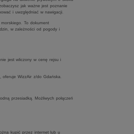
 zobaczysz jak ważne jest poznanie
nować i uwzględniać w nawigacji.
u morskiego. To dokument
dzin, w zależności od pogody i
nie jest wliczony w cenę rejsu i
i, oferuje WizzAir z/do Gdańska.
godną przesiadką. Możliwych połączeń
ożna kupić przez internet lub u