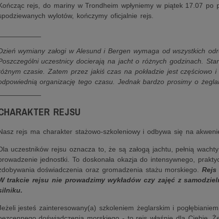
Kończąc rejs, do mariny w Trondheim wpłyniemy w piątek 17.07 po 
spodziewanych wylotów, kończymy oficjalnie rejs.
___________
Dzień wymiany załogi w Alesund i Bergen wymaga od wszystkich odrob
Poszczególni uczestnicy docierają na jacht o różnych godzinach. Sta
różnym czasie. Zatem przez jakiś czas na pokładzie jest częściowo i
odpowiednią organizację tego czasu. Jednak bardzo prosimy o żegla
___________
CHARAKTER REJSU
Nasz rejs ma charakter stażowo-szkoleniowy i odbywa się na akwen
Dla uczestników rejsu oznacza to, że są załogą jachtu, pełnią wacht
prowadzenie jednostki. To doskonała okazja do intensywnego, prakty
zdobywania doświadczenia oraz gromadzenia stażu morskiego.
Rejs
W trakcie rejsu nie prowadzimy wykładów czy zajęć z samodzi
silniku.
Jeżeli jesteś zainteresowany(a) szkoleniem żeglarskim i pogłębianie
bezcennego doświadczenia morskiego - to rejs właśnie dla Ciebie.