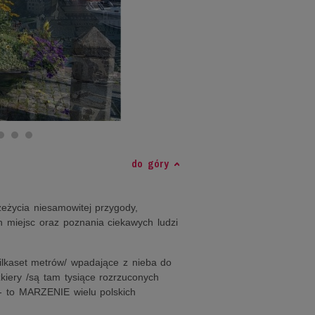
do góry
eżycia niesamowitej przygody,
h miejsc oraz poznania ciekawych ludzi
ilkaset metrów/ wpadające z nieba do
iery /są tam tysiące rozrzuconych
 - to MARZENIE wielu polskich