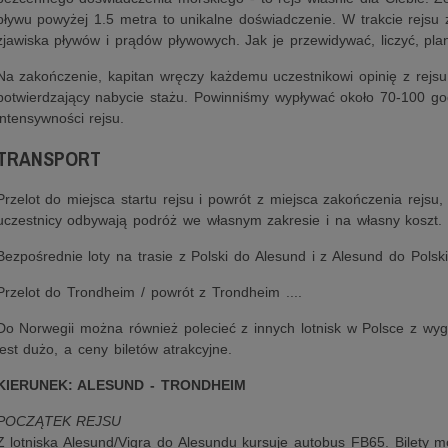
pływu powyżej 1.5 metra to unikalne doświadczenie. W trakcie rejsu
zjawiska pływów i prądów pływowych. Jak je przewidywać, liczyć, pla
Na zakończenie, kapitan wręczy każdemu uczestnikowi opinię z rejs
potwierdzający nabycie stażu. Powinniśmy wypływać około 70-100 go
intensywności rejsu.
TRANSPORT
Przelot do miejsca startu rejsu i powrót z miejsca zakończenia rejsu, 
uczestnicy odbywają podróż we własnym zakresie i na własny koszt.
Bezpośrednie loty na trasie z Polski do Alesund i z Alesund do Polsk
Przelot do Trondheim / powrót z Trondheim ....
Do Norwegii można również polecieć z innych lotnisk w Polsce z wy
jest dużo, a ceny biletów atrakcyjne.
KIERUNEK: ALESUND - TRONDHEIM
POCZĄTEK REJSU
Z lotniska Alesund/Vigra do Alesundu kursuje autobus FB65. Bilety m