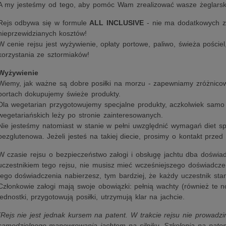
A my jesteśmy od tego, aby pomóc Wam zrealizować wasze żeglarski
Rejs odbywa się w formule
ALL INCLUSIVE
- nie ma dodatkowych zr
nieprzewidzianych kosztów!
W cenie rejsu jest wyżywienie, opłaty portowe, paliwo, świeża poście
korzystania ze sztormiaków!
Wyżywienie
Wiemy, jak ważne są dobre posiłki na morzu - zapewniamy zróżnicow
portach dokupujemy świeże produkty.
Dla wegetarian przygotowujemy specjalne produkty, aczkolwiek samo
wegetariańskich leży po stronie zainteresowanych.
Nie jesteśmy natomiast w stanie w pełni uwzględnić wymagań diet sp
bezglutenowa. Jeżeli jesteś na takiej diecie, prosimy o kontakt przed 
W czasie rejsu o bezpieczeństwo załogi i obsługę jachtu dba doświa
uczestnikiem tego rejsu, nie musisz mieć wcześniejszego doświadcz
tego doświadczenia nabierzesz, tym bardziej, że każdy uczestnik stan
Członkowie załogi mają swoje obowiązki: pełnią wachty (również te 
jednostki, przygotowują posiłki, utrzymują klar na jachcie.
(Rejs nie jest jednak kursem na patent. W trakcie rejsu nie prowadz
samodzielnego manewrowania jachtem na silniku. Szkolenia na pat