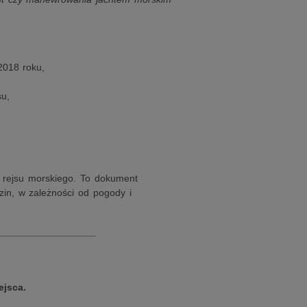
2018 roku,
u,
z rejsu morskiego. To dokument
in, w zależności od pogody i
__________________
ejsca.