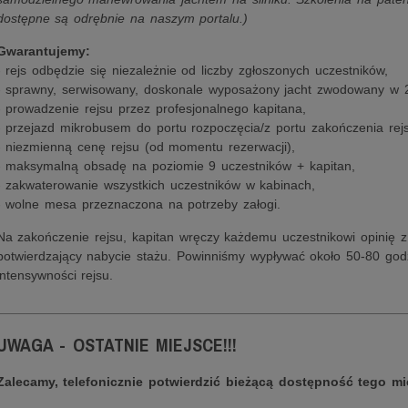
dostępne są odrębnie na naszym portalu.)
Gwarantujemy:
- rejs odbędzie się niezależnie od liczby zgłoszonych uczestników,
- sprawny, serwisowany, doskonale wyposażony jacht zwodowany w 
- prowadzenie rejsu przez profesjonalnego kapitana,
- przejazd mikrobusem do portu rozpoczęcia/z portu zakończenia rejs
- niezmienną cenę rejsu (od momentu rezerwacji),
- maksymalną obsadę na poziomie 9 uczestników + kapitan,
- zakwaterowanie wszystkich uczestników w kabinach,
- wolne mesa przeznaczona na potrzeby załogi.
Na zakończenie rejsu, kapitan wręczy każdemu uczestnikowi opinię 
potwierdzający nabycie stażu. Powinniśmy wypływać około 50-80 godz
intensywności rejsu.
________________________________________________________
UWAGA - OSTATNIE MIEJSCE!!!
Zalecamy, telefonicznie potwierdzić bieżącą dostępność tego mi