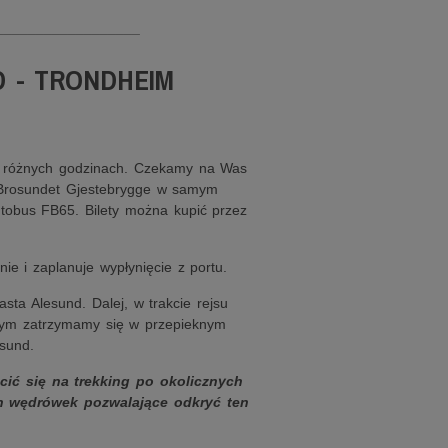
__________________
D - TRONDHEIM
e o różnych godzinach. Czekamy na Was
 Brosundet Gjestebrygge w samym
utobus FB65. Bilety można kupić przez
e i zaplanuje wypłynięcie z portu.
ta Alesund. Dalej, w trakcie rejsu
rym zatrzymamy się w przepieknym
sund.
cić się na trekking po okolicznych
ych wędrówek pozwalające odkryć ten