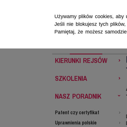
Używamy plików cookies, aby u
Jeśli nie blokujesz tych plikó
Pamiętaj, że możesz samodzieln
REJSY
SZKOL
KIERUNKI REJSÓW
SZKOLENIA
NASZ PORADNIK
Patent czy certyfikat
Uprawnienia polskie