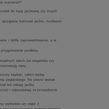
e marzenia!!!
zutek do kasy jachtowej czy innych
l, sprzątanie końcowe jachtu, możliwość
ane i obfite zaprowiantowanie, a w
 przygotowanie posiłków
ecjalnych takich jak wegańska czy
rezerwacją rejsu.
dczony kapitan, zatem będąc
enia żeglarskiego. Na pewno jednak
owi też załogę jachtu.
nocne) i odpowiadają za prowadzenie
imy wykładów czy zajęć z
ent czy manewrowania jachtem morskim