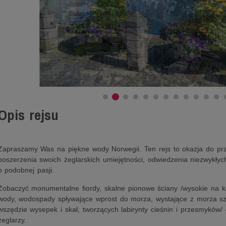
Opis rejsu
Zapraszamy Was na piękne wody Norwegii. Ten rejs to okazja do prz
poszerzenia swoich żeglarskich umiejętności, odwiedzenia niezwykłyc
o podobnej pasji.
Zobaczyć monumentalne fiordy, skalne pionowe ściany /wysokie na k
wody, wodospady spływające wprost do morza, wystające z morza szk
wszędzie wysepek i skał, tworzących labirynty cieśnin i przesmyków/
żeglarzy.