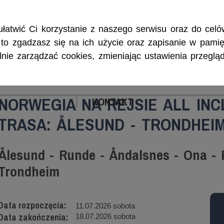
Rejsy morskie i śródlądowe, szkolenia żeglarskie, patenty i certyf
łatwić Ci korzystanie z naszego serwisu oraz do celów
w, to zgadzasz się na ich użycie oraz zapisanie w pamię
ie zarządzać cookies, zmieniając ustawienia przegląd
ENIA
CZARTERY
PATENTY I CERTYFIKA
NORWEGIA NA REJSIE ALL INC
KONTAKT
TRASA: ÅLESUND - TRONDHEI
Ålesund - Runde - Åndalsnes - Ona - 
Trondheim
Data rozpoczęcia:
11.07.2026 sobota
Data zakończenia:
18.07.2026 sobota