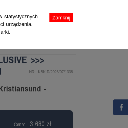
ikaty.
 statystycznych.
Zamknij
ci urządzenia.
arki.
TY
PROMOCJE
LUSIVE >>>
M
NR: KBK-R/2026/07/1338
Kristiansund -
3 680 zł
Cena: