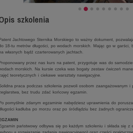
Opis szkolenia
Patent Jachtowego Sternika Morskiego to ważny dokument, pozwalaj
do 18-tu metrów długości, po wodach morskich. Mając go w garści, b
na własnych bądź czarterowanych jachtach.
Proponowany przez nas kurs na patent, przygotuje was do samodzie
wodach morskich. Na kursie czeka was bogaty zestaw ćwiczeń mane
zajęć teoretycznych i ciekawe warsztaty nawigacyjne.
Solidna praca podczas szkolenia pozwoli osobom zaangażowanym i
żeglarstwa, bez trudu zdać końcowy egzamin.
Po pomyślnie zdanym egzaminie nabędziesz uprawnienia do porusza
długości kadłuba po morzu oraz po śródlądziu bez żadnych ogranicz
EGZAMIN
Egzamin państwowy odbywa się po każdym szkoleniu i składa się z cz
wyboru + rozwiązanie zadania nawigacyjnego) oraz części praktycznej