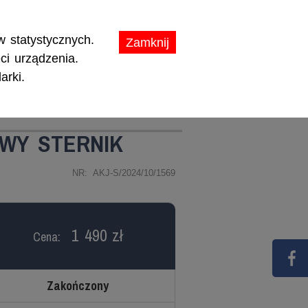
ikaty.
 statystycznych.
Zamknij
ci urządzenia.
arki.
TY
PROMOCJE
WY STERNIK
NR: AKJ-S/2024/10/1569
1 490 zł
Cena:
Zakończony