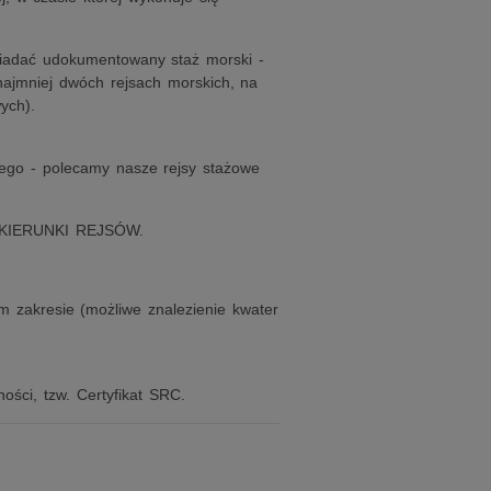
osiadać udokumentowany staż morski -
jmniej dwóch rejsach morskich, na
ych).
nego - polecamy nasze rejsy stażowe
 KIERUNKI REJSÓW.
m zakresie (możliwe znalezienie kwater
ości, tzw. Certyfikat SRC.