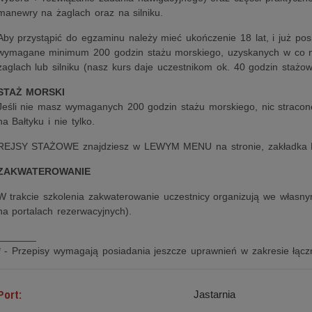
manewry na żaglach oraz na silniku.
Aby przystąpić do egzaminu należy mieć ukończenie 18 lat, i już p
wymagane minimum 200 godzin stażu morskiego, uzyskanych w co na
żaglach lub silniku (nasz kurs daje uczestnikom ok. 40 godzin stażow
STAŻ MORSKI
Jeśli nie masz wymaganych 200 godzin stażu morskiego, nic straco
na Bałtyku i nie tylko.
REJSY STAŻOWE znajdziesz w LEWYM MENU na stronie, zakładka
ZAKWATEROWANIE
W trakcie szkolenia zakwaterowanie uczestnicy organizują we własny
na portalach rezerwacyjnych).
_______
* - Przepisy wymagają posiadania jeszcze uprawnień w zakresie łączn
Port:
Jastarnia