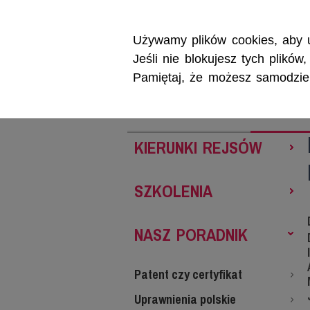
Używamy plików cookies, aby u
Jeśli nie blokujesz tych plikó
Pamiętaj, że możesz samodzieln
REJSY
SZKOL
KIERUNKI REJSÓW
SZKOLENIA
NASZ PORADNIK
Patent czy certyfikat
Uprawnienia polskie