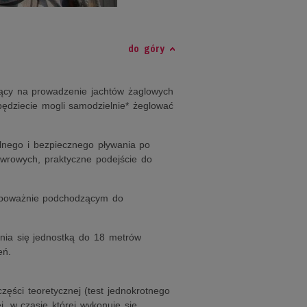
do góry
ący na prowadzenie jachtów żaglowych
ędziecie mogli samodzielnie* żeglować
lnego i bezpiecznego pływania po
wrowych, praktyczne podejście do
 poważnie podchodzącym do
nia się jednostką do 18 metrów
eń.
ęści teoretycznej (test jednokrotnego
, w czasie której wykonuje się