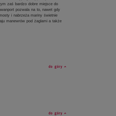
wym zaś bardzo dobre miejsce do
 awanport pozwala na to, nawet gdy
omosty i nabrzeża mariny świetnie
zaju manewrów pod żaglami a także
do góry
do góry