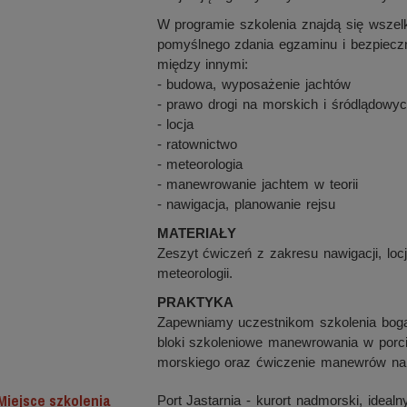
W programie szkolenia znajdą się wszel
pomyślnego zdania egzaminu i bezpieczn
między innymi:
- budowa, wyposażenie jachtów
- prawo drogi na morskich i śródlądow
- locja
- ratownictwo
- meteorologia
- manewrowanie jachtem w teorii
- nawigacja, planowanie rejsu
MATERIAŁY
Zeszyt ćwiczeń z zakresu nawigacji, locj
meteorologii.
PRAKTYKA
Zapewniamy uczestnikom szkolenia boga
bloki szkoleniowe manewrowania w porc
morskiego oraz ćwiczenie manewrów na
Miejsce szkolenia
Port Jastarnia - kurort nadmorski, idea