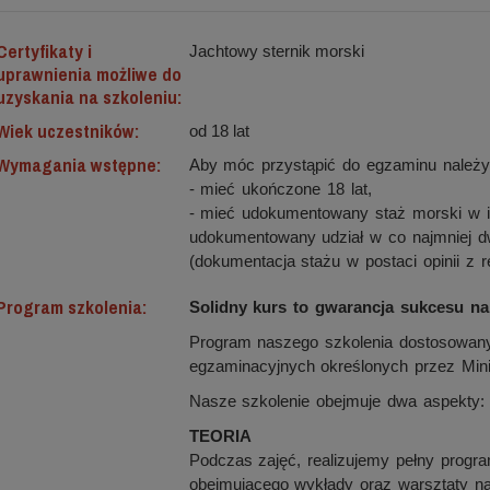
Certyfikaty i
Jachtowy sternik morski
uprawnienia możliwe do
uzyskania na szkoleniu:
Wiek uczestników:
od 18 lat
Wymagania wstępne:
Aby móc przystąpić do egzaminu należy
- mieć ukończone 18 lat,
- mieć udokumentowany staż morski w il
udokumentowany udział w co najmniej d
(dokumentacja stażu w postaci opinii z re
Program szkolenia:
Solidny kurs to gwarancja sukcesu na
Program naszego szkolenia dostosowan
egzaminacyjnych określonych przez Mini
Nasze szkolenie obejmuje dwa aspekty: t
TEORIA
Podczas zajęć, realizujemy pełny progr
obejmującego wykłady oraz warsztaty na