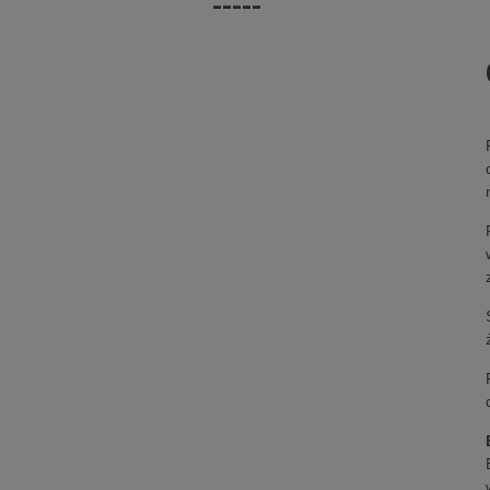
-----