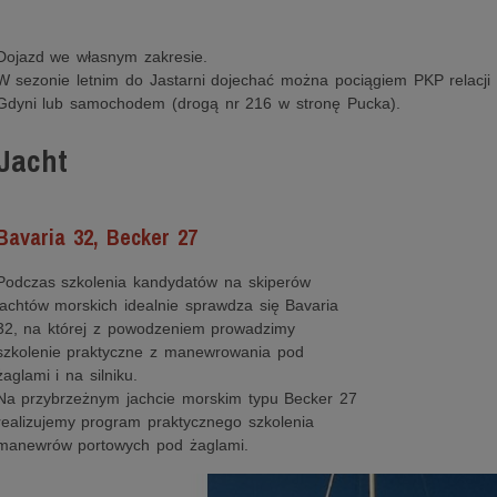
Dojazd we własnym zakresie.
W sezonie letnim do Jastarni dojechać można pociągiem PKP relacj
Gdyni lub samochodem (drogą nr 216 w stronę Pucka).
Jacht
Bavaria 32, Becker 27
Podczas szkolenia kandydatów na skiperów
jachtów morskich idealnie sprawdza się Bavaria
32, na której z powodzeniem prowadzimy
szkolenie praktyczne z manewrowania pod
żaglami i na silniku.
Na przybrzeżnym jachcie morskim typu Becker 27
realizujemy program praktycznego szkolenia
manewrów portowych pod żaglami.