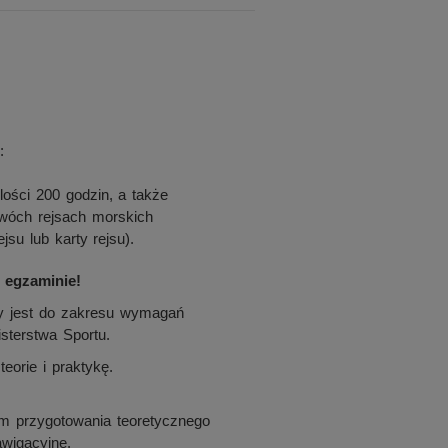
:
ości 200 godzin, a także
wóch rejsach morskich
jsu lub karty rejsu).
 egzaminie!
y jest do zakresu wymagań
sterstwa Sportu.
eorie i praktykę.
am przygotowania teoretycznego
wigacyjne.