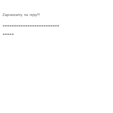
Zapraszamy na rejsy!!!
-------------------------
-----