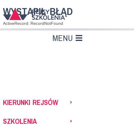
WYSTĄPIŁ BŁĄD
ActiveRecord::RecordNotFound
MENU
KIERUNKI REJSÓW
SZKOLENIA