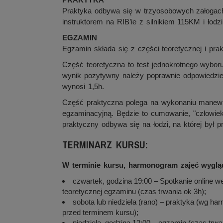
Praktyka odbywa się w trzyosobowych załoga
instruktorem na RIB’ie z silnikiem 115KM i ło
EGZAMIN
Egzamin składa się z części teoretycznej i prak
Część teoretyczna to test jednokrotnego wybor
wynik pozytywny należy poprawnie odpowiedzie
wynosi 1,5h.
Część praktyczna polega na wykonaniu manew
egzaminacyjną. Będzie to cumowanie, "człowie
praktyczny odbywa się na łodzi, na której był 
TERMINARZ KURSU:
W terminie kursu, harmonogram zajęć wyglą
czwartek, godzina 19:00 – Spotkanie online w
teoretycznej egzaminu (czas trwania ok 3h);
sobota lub niedziela (rano) – praktyka (wg h
przed terminem kursu);
niedziela, godzina 12:00 – egzamin (czas trwan