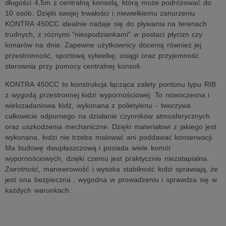
długości 4,5m z centralną konsolą, którą może podróżować do
10 osób. Dzięki swojej trwałości i niewielkiemu zanurzeniu
KONTRA 450CC idealnie nadaje się do pływania na terenach
trudnych, z różnymi "niespodziankami" w postaci płycizn czy
konarów na dnie. Zapewne użytkownicy docenią również jej
przestronność, sportową sylwetkę, osiągi oraz przyjemność
sterownia przy pomocy centralnej konsoli.
KONTRA 450CC to konstrukcja łącząca zalety pontonu typu RIB
z wygodą przestronnej łodzi wypornościowej. To nowoczesna i
wielozadaniowa łódź, wykonana z polietylenu - tworzywa
całkowicie odpornego na działanie czynników atmosferycznych
oraz uszkodzenia mechaniczne. Dzięki materiałowi z jakiego jest
wykonana, łodzi nie trzeba malować ani poddawać konserwacji.
Ma budowę dwupłaszczową i posiada wiele komór
wypornościowych, dzięki czemu jest praktycznie niezatapialna.
Zwrotność, manewrowość i wysoka stabilność łodzi sprawiają, że
jest ona bezpieczna , wygodna w prowadzeniu i sprawdza się w
każdych warunkach.