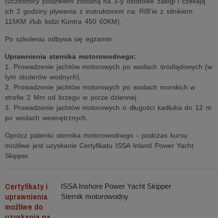
(uczestnicy podzieleni zostaną na 3-y osobowe załogi i czekają
ich 2 godziny pływania z instruktorem na: RIB’ie z silnikiem
115KM i/lub łodzi Kontra 450 60KM),
Po szkoleniu odbywa się egzamin.
Uprawnienia sternika motorowodnego:
1. Prowadzenie jachtów motorowych po wodach śródlądowych (w
tym skuterów wodnych).
2. Prowadzenie jachtów motorowych po wodach morskich w
strefie 2 Mm od brzegu w porze dziennej.
3. Prowadzenie jachtów motorowych o długości kadłuba do 12 m
po wodach wewnętrznych.
Oprócz patentu sternika motorowodnego - podczas kursu
możliwe jest uzyskanie Certyfikatu ISSA Inland Power Yacht
Skipper.
Certyfikaty i
ISSA Inshore Power Yacht Skipper
uprawnienia
Sternik motorowodny
możliwe do
uzyskania na