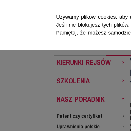
Używamy plików cookies, aby u
Jeśli nie blokujesz tych plikó
Pamiętaj, że możesz samodzieln
REJSY
SZKOL
KIERUNKI REJSÓW
SZKOLENIA
NASZ PORADNIK
Patent czy certyfikat
Uprawnienia polskie