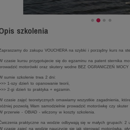
Opis szkolenia
Zapraszamy do zakupu VOUCHERA na szybki i porządny kurs na ste
W czasie kursu przygotujecie się do egzaminu na patent sternika m
prowadzić motorówki oraz skutery wodne BEZ OGRANICZEŃ MOCY S
W sumie szkolenie trwa 2 dni:
>>> 1-szy dzień to opanowanie teorii,
>>> 2-gi dzień to praktyka + egzamin.
W czasie zajęć teoretycznych omawiamy wszystkie zagadnienia, któr
później pozwolą Wam samodzielnie prowadzić motorówkę czy skuter
W przerwie - OBIAD - wliczony w koszty szkolenia.
Ćwiczenia praktyczne na wodzie odbywają się w małych grupach: 2 uc
W czasie zajęć na wodzie nauczycie się jak sterować motorówką, pły