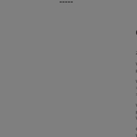
-----