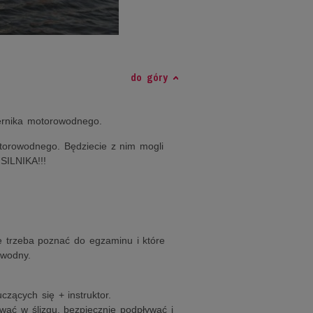
do góry
rnika motorowodnego.
otorowodnego. Będziecie z nim mogli
ILNIKA!!!
e trzeba poznać do egzaminu i które
 wodny.
zących się + instruktor.
wać w ślizgu, bezpiecznie podpływać i