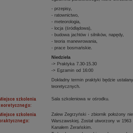
- przepisy,
- ratownictwo,
- meteorologia,
- locja (śródlądowa),
- budowa jachtów i silników, napędy,
- teoria manewrowania,
- prace bosmańskie.
Niedziela
-> Praktyka 7.30-15.30
-> Egzamin od 16:00
Dokładny termin praktyki będzie ustalan
teoretycznych.
Miejsce szkolenia
Sala szkoleniowa w ośrodku.
teoretycznego:
Miejsce szkolenia
Zalew Zegrzyński - zbiornik położony ni
praktycznego:
Warszawskiej. Został utworzony w 1963 r
Kanałem Żerańskim.