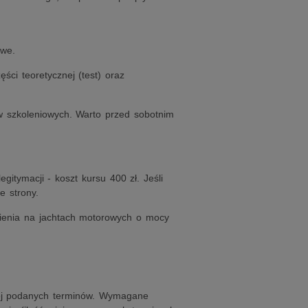
owe.
ści teoretycznej (test) oraz
w szkoleniowych. Warto przed sobotnim
gitymacji - koszt kursu 400 zł. Jeśli
e strony.
ienia na jachtach motorowych o mocy
j podanych terminów. Wymagane