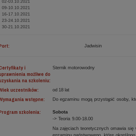
- 02-03.10.2021
- 09-10.10.2021
- 16-17.10.2021
- 23-24.10.2021
- 30-21.10.2021
Port:
Jadwisin
Certyfikaty i
Sternik motorowodny
uprawnienia możliwe do
uzyskania na szkoleniu:
Wiek uczestników:
od 18 lat
Wymagania wstępne:
Do egzaminu mogą przystąpić osoby, któ
Program szkolenia:
Sobota
-> Teoria 9.00-18.00
Na zajęciach teoretycznych omawia się
egzaminu państwowego, które określono