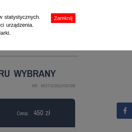
ikaty.
 statystycznych.
Zamknij
ci urządzenia.
arki.
TY
PROMOCJE
RU WYBRANY
NR: MOT-S/2021/03/399
450 zł
Cena: