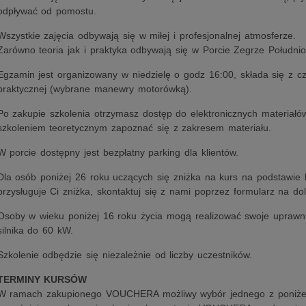
odpływać od pomostu.
Wszystkie zajęcia odbywają się w miłej i profesjonalnej atmosferze.
Zarówno teoria jak i praktyka odbywają się w Porcie Zegrze Południ
Egzamin jest organizowany w niedzielę o godz 16:00, składa się z czę
praktycznej (wybrane manewry motorówką).
Po zakupie szkolenia otrzymasz dostęp do elektronicznych materiałó
szkoleniem teoretycznym zapoznać się z zakresem materiału.
W porcie dostępny jest bezpłatny parking dla klientów.
Dla osób poniżej 26 roku uczących się zniżka na kurs na podstawie le
przysługuje Ci zniżka, skontaktuj się z nami poprzez formularz na dol
Osoby w wieku poniżej 16 roku życia mogą realizować swoje uprawn
silnika do 60 kW.
Szkolenie odbędzie się niezależnie od liczby uczestników.
TERMINY KURSÓW
W ramach zakupionego VOUCHERA możliwy wybór jednego z poniże