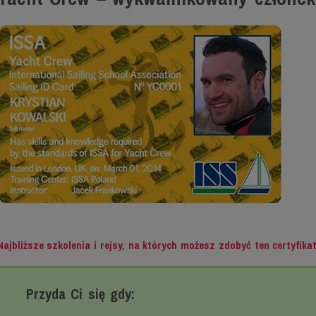
Najbliższe szkolenia i rejsy, na których możesz zdobyć ten certyfika
Przyda Ci się gdy: