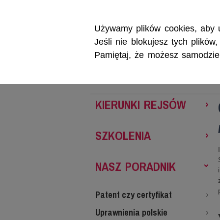
Używamy plików cookies, aby u
Jeśli nie blokujesz tych plikó
Pamiętaj, że możesz samodzieln
REJSY
SZKOL
KIERUNKI REJSÓW
SZKOLENIA
NASZ PORADNIK
Patent czy certyfikat
Uprawnienia polskie