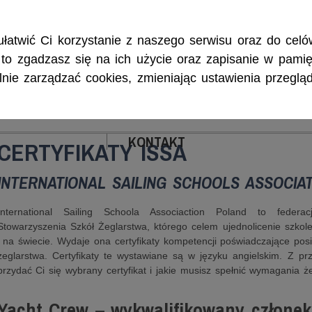
Rejsy morskie i śródlądowe, szkolenia żeglarskie, patenty i certyf
łatwić Ci korzystanie z naszego serwisu oraz do celów
w, to zgadzasz się na ich użycie oraz zapisanie w pamię
ie zarządzać cookies, zmieniając ustawienia przegląd
ENIA
CZARTERY
PATENTY I CERTYFIKA
KONTAKT
CERTYFIKATY ISSA
INTERNATIONAL SAILING SCHOOLS ASSOCIA
International Sailing Schoola Associaction Poland to feder
Stowarzyszenia Szkół Żeglarstwa, którego celem ujednolicenie szko
i na świecie. Wydaje ona certyfikaty kompetencji poświadczające pos
żeglarstwa. Certyfikaty te wystawiane są w języku angielskim. Z 
przydać Ci się wybrany certyfikat i jakie musisz spełnić wymagania 
Yacht Crew – wykwalifikowany członek 