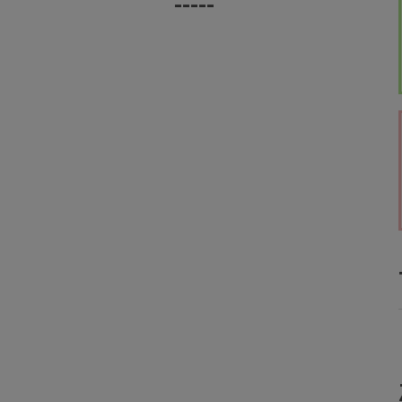
-----