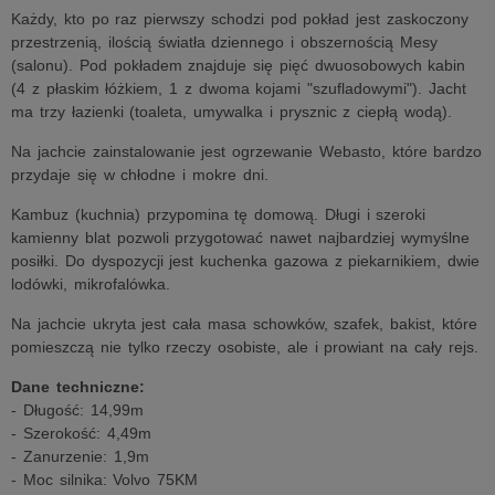
Każdy, kto po raz pierwszy schodzi pod pokład jest zaskoczony
przestrzenią, ilością światła dziennego i obszernością Mesy
(salonu). Pod pokładem znajduje się pięć dwuosobowych kabin
(4 z płaskim łóżkiem, 1 z dwoma kojami "szufladowymi"). Jacht
ma trzy łazienki (toaleta, umywalka i prysznic z ciepłą wodą).
Na jachcie zainstalowanie jest ogrzewanie Webasto, które bardzo
przydaje się w chłodne i mokre dni.
Kambuz (kuchnia) przypomina tę domową. Długi i szeroki
kamienny blat pozwoli przygotować nawet najbardziej wymyślne
posiłki. Do dyspozycji jest kuchenka gazowa z piekarnikiem, dwie
lodówki, mikrofalówka.
Na jachcie ukryta jest cała masa schowków, szafek, bakist, które
pomieszczą nie tylko rzeczy osobiste, ale i prowiant na cały rejs.
Dane techniczne:
- Długość: 14,99m
- Szerokość: 4,49m
- Zanurzenie: 1,9m
- Moc silnika: Volvo 75KM