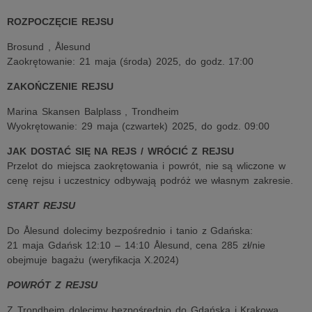
ROZPOCZĘCIE REJSU
Brosund , Ålesund
Zaokrętowanie: 21 maja (środa) 2025, do godz. 17:00
ZAKOŃCZENIE REJSU
Marina Skansen Balplass , Trondheim
Wyokrętowanie: 29 maja (czwartek) 2025, do godz. 09:00
JAK DOSTAĆ SIĘ NA REJS / WRÓCIĆ Z REJSU
Przelot do miejsca zaokrętowania i powrót, nie są wliczone w
cenę rejsu i uczestnicy odbywają podróż we własnym zakresie.
START REJSU
Do Ålesund dolecimy bezpośrednio i tanio z Gdańska:
21 maja Gdańsk 12:10 – 14:10 Ålesund, cena 285 zł/nie
obejmuje bagażu (weryfikacja X.2024)
POWRÓT Z REJSU
Z Trondheim dolecimy bezpośrednio do Gdańska i Krakowa.