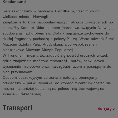
Kristiansund
.
Rejs zakończymy w barwnym
Trondheim
, trzecim co do
wielkości mieście Norwegii.
Znajdziecie tu kilka najpopularniejszych atrakcji turystycznych jak
chociażby Katedrę Nidarosdomen (narodowa świątynia Norwegii,
zbudowana nad grobem św. Olafa - najstarsze zachowane do
dzisiaj fragmenty pochodzą z połowy XII w). Warto odwiedzić też
Muzeum Sztuki i Pałac Arcybiskupi, albo współczesne i
nietuzinkowe Muzeum Muzyki Popularnej.
W Trondheim można też zagubić się pośród uroczych uliczek
gdzie znajdziecie mnóstwo restauracji i barów, serwujących
wyśmienite miejscowe piwa, najczęściej razem z pasującymi do
nich przysmakami.
Osobom poszukującym zbliżenia z naturą proponujemy
odwiedziny w parku Bymarka, do którego z centrum dostać się
można najbardziej oddaloną na północ linią tramwajową na
świecie (Gråkallbanen).
Transport
do góry