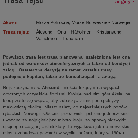
Trasa rejsu
do góry
Akwen:
Morze Północne, Morze Norweskie ‐ Norwegia
Trasa rejsu:
Ålesund – Ona – Håholmen – Kristiansund –
Veiholmen – Trondheim
Powyższa trasa jest trasą planowaną, uzależniona jest ona
jednak od warunków atmosferycznych a także od kondycji
załogi. Ostateczną decyzję na temat kształtu trasy
podejmuje kapitan, także po konsultacjach z załogą.
Rejs zaczynamy w
Alesund
, mieście leżącym na wyspach
otoczonych oczywiście fiordami. Króluje nad nim góra Aksla, na
którą warto się wspiąć, aby zobaczyć z innej perspektywy
malowniczą okolicę. Miasto należy do najważniejszych portów
rybackich Norwegii. Obecnie przez wielu jest ono jednocześnie
uważane za najpiękniejsze miasto kraju, za sprawą niezwykle
spójnej, secesyjnej architektury. Ta wyjątkowa jak na norweskie
miasta zabudowa powstała w wyniku pożaru, który w 1904 r.