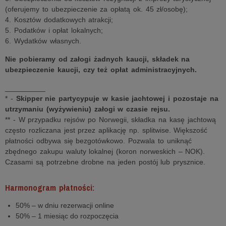
(oferujemy to ubezpieczenie za opłatą ok. 45 zł/osobę);
4. Kosztów dodatkowych atrakcji;
5. Podatków i opłat lokalnych;
6. Wydatków własnych.
Nie pobieramy od załogi żadnych kaucji, składek na
ubezpieczenie kaucji, czy też opłat administracyjnych.
__________
* -
Skipper nie partycypuje w kasie jachtowej i pozostaje na
utrzymaniu (wyżywieniu) załogi w czasie rejsu.
** - W przypadku rejsów po Norwegii, składka na kasę jachtową
często rozliczana jest przez aplikację np. splitwise. Większość
płatności odbywa się bezgotówkowo. Pozwala to uniknąć
zbędnego zakupu waluty lokalnej (koron norweskich – NOK).
Czasami są potrzebne drobne na jeden postój lub prysznice.
Harmonogram płatności:
50% – w dniu rezerwacji online
50% – 1 miesiąc do rozpoczęcia