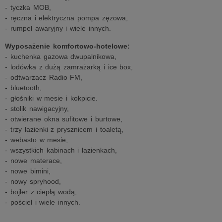
- tyczka MOB,
- ręczna i elektryczna pompa zęzowa,
- rumpel awaryjny i wiele innych.
Wyposażenie komfortowo-hotelowe:
- kuchenka gazowa dwupalnikowa,
- lodówka z dużą zamrażarką i ice box,
- odtwarzacz Radio FM,
- bluetooth,
- głośniki w mesie i kokpicie.
- stolik nawigacyjny,
- otwierane okna sufitowe i burtowe,
- trzy łazienki z prysznicem i toaletą,
- webasto w mesie,
- wszystkich kabinach i łazienkach,
- nowe materace,
- nowe bimini,
- nowy spryhood,
- bojler z ciepłą wodą,
- pościel i wiele innych.
_________________________