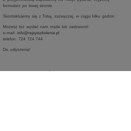
formularz po lewej stronie.
Skontaktujemy się z Tobą, zazwyczaj, w ciągu kilku godzin.
Możesz też wysłać nam maila lub zadzwonić:
e-mail:
info@rejsyiszkolenia.pl
telefon: 724 724 744
Do usłyszenia!
KIERUNKI REJSÓW
SZKOLENIA
NASZ PORADNIK
Patent czy certyfikat