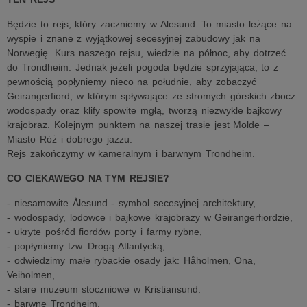
Będzie to rejs, który zaczniemy w Alesund. To miasto leżące na
wyspie i znane z wyjątkowej secesyjnej zabudowy jak na
Norwegię. Kurs naszego rejsu, wiedzie na północ, aby dotrzeć
do Trondheim. Jednak jeżeli pogoda będzie sprzyjająca, to z
pewnością popłyniemy nieco na południe, aby zobaczyć
Geirangerfiord, w którym spływające ze stromych górskich zbocz
wodospady oraz klify spowite mgłą, tworzą niezwykle bajkowy
krajobraz. Kolejnym punktem na naszej trasie jest Molde –
Miasto Róż i dobrego jazzu.
Rejs zakończymy w kameralnym i barwnym Trondheim.
CO CIEKAWEGO NA TYM REJSIE?
- niesamowite Ålesund - symbol secesyjnej architektury,
- wodospady, lodowce i bajkowe krajobrazy w Geirangerfiordzie,
- ukryte pośród fiordów porty i farmy rybne,
- popłyniemy tzw. Drogą Atlantycką,
- odwiedzimy małe rybackie osady jak: Håholmen, Ona,
Veiholmen,
- stare muzeum stoczniowe w Kristiansund.
- barwne Trondheim.