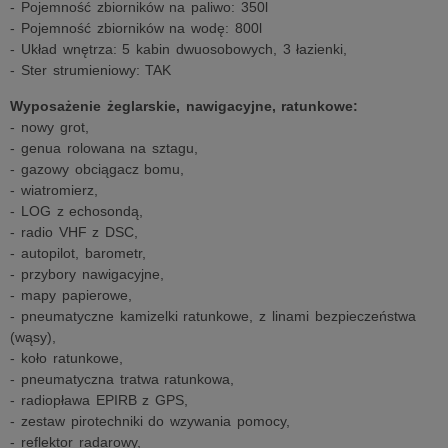
- Pojemność zbiorników na paliwo: 350l
- Pojemność zbiorników na wodę: 800l
- Układ wnętrza: 5 kabin dwuosobowych, 3 łazienki,
- Ster strumieniowy: TAK
Wyposażenie żeglarskie, nawigacyjne, ratunkowe:
- nowy grot,
- genua rolowana na sztagu,
- gazowy obciągacz bomu,
- wiatromierz,
- LOG z echosondą,
- radio VHF z DSC,
- autopilot, barometr,
- przybory nawigacyjne,
- mapy papierowe,
- pneumatyczne kamizelki ratunkowe, z linami bezpieczeństwa
(wąsy),
- koło ratunkowe,
- pneumatyczna tratwa ratunkowa,
- radiopława EPIRB z GPS,
- zestaw pirotechniki do wzywania pomocy,
- reflektor radarowy,