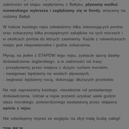
zależności od etapu: wypłyniemy z Bałtyku,
pływamy wzdłuż
norweskiego wybrzeża i zagłębiamy się w fiordy
, wracamy na
rodzimy Bałtyk.
W trakcie każdego rejsu odwiedzimy kilka interesujących portów
oraz zobaczymy kilka przepięknych zakątków na tych morzach i
w okolicach portów do których zawiniemy. Każde z odwiedzanych
miejsc jest niepowtarzalne i godne zobaczenia.
Płynąc na jeden z ETAPÓW tego rejsu, zyskacie sporą dawkę
doświadczenia żeglarskiego, a w zależności od trasy:
- przepłyniemy przez miejsca z dużym ruchem morskim,
- nawigować będziemy na wodach pływowych,
- żeglować będziemy nocą, dokonując dłuższych przelotów.
Na rejs zapraszamy każdego, niezależnie od posiadanego
doświadczenia. Udział w rejsie pozwoli uzyskać wiele godzin
stażu morskiego, potwierdzonego wystawioną przez skippera
opinia z rejsu
.
Nie odwołujemy imprez ze względu na zbyt małą liczbę załogi!
TEN REJS