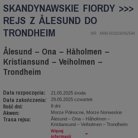
SKANDYNAWSKIE FIORDY >>>
REJS Z ÅLESUND DO
TRONDHEIM
NR: MIM-R/2024/05/544
Ålesund – Ona – Håholmen –
Kristiansund – Veiholmen –
Trondheim
Data rozpoczęcia:
21.05.2025 środa
Data zakończenia:
29.05.2025 czwartek
Ilość dni:
8 dni
Akwen:
Morze Północne, Morze Norweskie
Trasa rejsu:
Ålesund – Ona – Håholmen –
Kristiansund – Veiholmen – Trondheim
Więcej
informacji