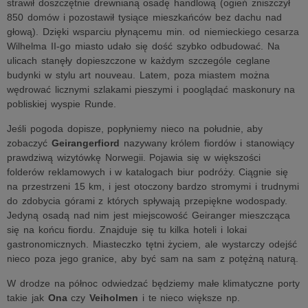
strawił doszczętnie drewnianą osadę handlową (ogień zniszczył
850 domów i pozostawił tysiące mieszkańców bez dachu nad
głową). Dzięki wsparciu płynącemu min. od niemieckiego cesarza
Wilhelma II-go miasto udało się dość szybko odbudować. Na
ulicach stanęły dopieszczone w każdym szczególe ceglane
budynki w stylu art nouveau. Latem, poza miastem można
wędrować licznymi szlakami pieszymi i pooglądać maskonury na
pobliskiej wyspie Runde.
Jeśli pogoda dopisze, popłyniemy nieco na południe, aby
zobaczyć
Geirangerfiord
nazywany królem fiordów i stanowiący
prawdziwą wizytówkę Norwegii. Pojawia się w większości
folderów reklamowych i w katalogach biur podróży. Ciągnie się
na przestrzeni 15 km, i jest otoczony bardzo stromymi i trudnymi
do zdobycia górami z których spływają przepiękne wodospady.
Jedyną osadą nad nim jest miejscowość Geiranger mieszcząca
się na końcu fiordu. Znajduje się tu kilka hoteli i lokai
gastronomicznych. Miasteczko tętni życiem, ale wystarczy odejść
nieco poza jego granice, aby być sam na sam z potężną naturą.
W drodze na północ odwiedzać będziemy małe klimatyczne porty
takie jak
Ona
czy
Veiholmen
i te nieco większe np.