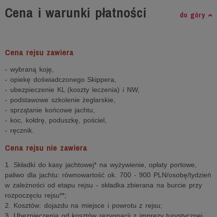
Cena i warunki płatności
do góry
Cena rejsu zawiera
- wybraną koję,
- opiekę doświadczonego Skippera,
- ubezpieczenie KL (koszty leczenia) i NW,
- podstawowe szkolenie żeglarskie,
- sprzątanie końcowe jachtu,
- koc, kołdrę, poduszkę, pościel,
- ręcznik.
Cena rejsu nie zawiera
1. Składki do kasy jachtowej* na wyżywienie, opłaty portowe,
paliwo dla jachtu: równowartość ok. 700 - 900 PLN/osobę/tydzień
w zależności od etapu rejsu - składka zbierana na burcie przy
rozpoczęciu rejsu**;
2. Kosztów: dojazdu na miejsce i powrotu z rejsu;
3. Ubezpieczenia od kosztów rezygnacji z imprezy turystycznej