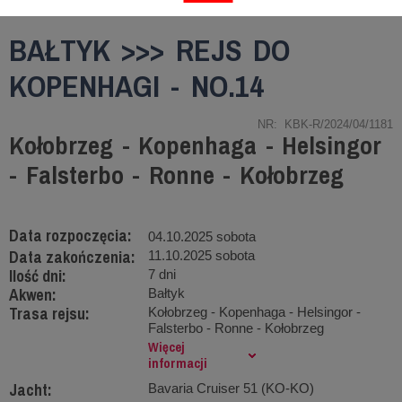
BAŁTYK >>> REJS DO
KOPENHAGI - NO.14
NR: KBK-R/2024/04/1181
Kołobrzeg - Kopenhaga - Helsingor
- Falsterbo - Ronne - Kołobrzeg
Data rozpoczęcia:
04.10.2025 sobota
Data zakończenia:
11.10.2025 sobota
Ilość dni:
7 dni
Akwen:
Bałtyk
Trasa rejsu:
Kołobrzeg - Kopenhaga - Helsingor -
Falsterbo - Ronne - Kołobrzeg
Więcej
informacji
Jacht:
Bavaria Cruiser 51 (KO-KO)