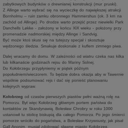
zabytkowych budynków o drewnianej konstrukcji (mur pruski).
Z Allinge warto wybrać się na wycieczkę do największej atrakcji
Bornholmu – ruin zamku obronnego Hammershus (ok. 3 km na
zachód od Allinge). Po drodze warto przejść przez niewielki Park
Danchells Løkke - założony w końcu XIX wieku - położony przy
promenadzie nadmorskiej między Allinge i Sandvig.
Być może ktoś skusi się na tutejszy specjał i skosztuje
wędzonego śledzia. Smakuje doskonale z kuflem zimnego piwa.
Dalej wracamy do domu. W zależności od wiatru czeka nas kilka
lub kilkanaście godzinach rejsu do Mariny Solnej.
Do Kołobrzegu przypłyniemy w piątek późnym
popołudniem/wieczorem. To będzie dobra okazja aby w Tawernie
wspólnie podsumować rejs i dać się ponieść planowaniu
kolejnych wypraw.
Kołobrzeg
od czasów pierwszych piastów pełni ważną rolę na
Pomorzu. Był więc Kołobrzeg głównym portem państwa do
kontaktów ze Skandynawią. Bolesław Chrobry w roku 1000
ustanowił tu stolicę biskupią dla całego Pomorza. Po jego śmierci
pomorze wróciło do pogaństwa, a Bolesław Krzywousty, jak pisał
Gall Anonim, musiał zdobywać sławne miasto Kołobrzeg.