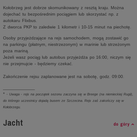
Kołobrzeg jest dobrze skomunikowany z resztą kraju. Można
dojechać tu bezpośrednim pociągiem lub skorzystać np. z
autokaru Flixbus.
Z dworca PKP to zaledwie 1 kilometr i 10-15 minut na piechotę.
Osoby przyjeżdzające na rejs samochodem, mogą zostawić go
na parkingu (płatnym, niestrzezonym) w marinie lub strzeżonym
poza mariną.
Jeżeli wasz pociąg lub autobus przyjeżdża po 16:00, niczym się
nie przejmujcie - będziemy czekać.
Zakończenie rejsu zaplanowane jest na sobotę, godz. 09:00.
_____________
*
- Uwaga - rejs na początek sezonu zaczyna się w Breege (na niemieckiej Rugii),
do którego uczestnicy dojadą busem ze Szczecina. Rejs zaś zakończy się w
Kołobrzegu.
Jacht
do góry