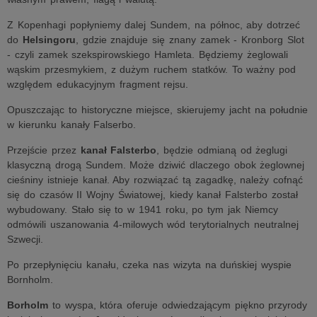
Z Kopenhagi popłyniemy dalej Sundem, na północ, aby dotrzeć
do
Helsingoru
, gdzie znajduje się znany zamek - Kronborg Slot
- czyli zamek szekspirowskiego Hamleta. Będziemy żeglowali
wąskim przesmykiem, z dużym ruchem statków. To ważny pod
względem edukacyjnym fragment rejsu.
Opuszczając to historyczne miejsce, skierujemy jacht na południe
w kierunku kanały Falserbo.
Przejście przez
kanał Falsterbo
, będzie odmianą od żeglugi
klasyczną drogą Sundem. Może dziwić dlaczego obok żeglownej
cieśniny istnieje kanał. Aby rozwiązać tą zagadkę, należy cofnąć
się do czasów II Wojny Światowej, kiedy kanał Falsterbo został
wybudowany. Stało się to w 1941 roku, po tym jak Niemcy
odmówili uszanowania 4-milowych wód terytorialnych neutralnej
Szwecji.
Po przepłynięciu kanału, czeka nas wizyta na duńskiej wyspie
Bornholm.
Borholm
to wyspa, która oferuje odwiedzającym piękno przyrody