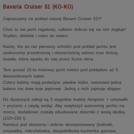
Bavaria Cruiser 51 (KO-KO)
Zapraszamy na pokład naszej Bavarii Cruiser 51!!!
Choć to nie jacht regatowy, całkiem dobrze się na nim żegluje!
Szybko, dzielnie i ostro do wiatru.
Każdy, kto po raz pierwszy schodzi pod pokład jachtu jest
zaskoczony przestrzenią i obszernością salonu oraz ilością
światła, która wpada do niej przez liczne okna.
Tem ponad 15-to metrowy jacht mieści pod pokładem aż 5
dwuosobowych kabin.
Cztery kabiny mają podwójne, płaskie łóżko, natomiast jedna
kabina ma dwie koje piętrowe. Jedną z nich zajmuje skipper.
Do dyzpozycji załogi są 3 wygodne toalety /kingston + umywalki
+ prysznic z ciepłą wodą/. Aby zwiększyć autonomię jachtu na
morzu, dodatkowo zostały wbudowane zbiorniki z wodą słodką
(210+150 l).
Kambuz jest obszerny i dobrze skomponowany (lodówki,
umywalka, mikrofalówka, dwupalnikowa kuchenka gazowa,