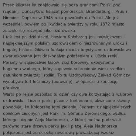
Przez kilkaset lat znajdowało się poza granicami Polski pod
rządami: Duńczyków, książąt pomorskich, Branderburgii, Prus i
Niemiec. Dopiero w 1945 roku powróciło do Polski. Ale już
wcześniej, bowiem po likwidacja twierdzy w roku 1872 miasto
zaczęło się rozwijać jako uzdrowisko.
I tak jest po dziś dzień, bowiem Kołobrzeg jest największym i
najpiękniejszym polskim uzdrowiskiem o niezrównanym uroku i
bogatej historii. Główna funkcja miasta turystyczno-uzdrowiskowa
uwarunkowana jest doskonałym położeniem u ujścia rzeki
Parsęty w sąsiedztwie lasów, złóż borowiny, ekosystemu
bagienno-wodnego, który zapewnia schronienie wielu rzadkim
gatunkom zwierząt i roślin. To tu Uzdrowiskowy Zakład Górniczy
wydobywa torf leczniczy (borowinę), w oparciu o koncesję
górniczą.
Warto po rejsie pozostać tu dzień czy dwa korzystając z walorów
uzdrowiska. Liczne parki, place z fontannami, ukwiecone skwery
powodują, że Kołobrzeg tętni zielenią. Jednym z najpiękniejszych
obiektów zielonych jest Park im. Stefana Żeromskiego, wzdłuż
którego biegnie Aleja Nadmorska, z której można podziwiać
zarówno stare drzewa parku jak i plażę. Aleja Nadmorska
połączona jest ze ścieżką rowerową prowadzącą wzdłuż