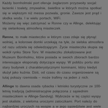
Każdy bornholmski port oferuje żeglarzom przyzwoity socjal:
łazienki i toalety, zmywalnie, świetlice w których można spotkać
się w większym niż messa pozwala, gronie. Zawsze jest prąd i
słodka woda. I w wielu portach, WiFi.
Możemy się więc zatrzymać w Ronne czy w Allinge, delektując
się sielankową atmosferą miasteczek.
Rønne
, to małe miasteczko w którym czas zdaje się płynąć
wolniej, a kolorowe domki urzekają na tyle, że sielska atmosfera
od razu udziela się odwiedzającym. Życie miasteczka skupia się
wokół rynku Store Torv. W miasteczku zlokalizowane jest
Muzeum Bornholmu, które posiada w swoich zbiorach bardzo
interesujące eksponaty dotyczące wyspy. W pobliżu portu stoi
stary budynek z charakterystycznymi kominami, który kiedyś
służył jako kuźnia. Dziś, od czasu do czasu organizowane są
tutaj pokazy rzemiosła – może trafimy na jeden z nich.
Allinge
to dawna osada rybacka i letnisko turystyczne ze 100-
letnią tradycją (administracyjnie połączona z sąsiednim
miasteczkiem w Allinge-Sandvig). Wybrzeże w tej części wyspy
jest skaliste, z wieloma uroczymi zatoczkami. Port należy do
najbardziej uroczych na wyspie a w jego sąsiedztwie jest wiele