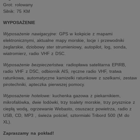
Grot: rolowany
Silnik: 75 KM
WYPOSAŻENIE
Wyposażenie nawigacyjne:
GPS w kokpicie z mapami
elektronicznymi, aktualne mapy morskie, locje i przewodniki
żeglarskie, dziobowy ster strumieniowy, autopilot, log, sonda,
wiatromierz, radio VHF z DSC.
Wyposażenie bezpieczeństwa:
radiopława satelitarna EPIRB,
radio VHF z DSC, odbiornik AIS, ręczne radio VHF, tratwa
ratunkowa, automatyczne kamizelki ratunkowe z szelkami, zestaw
pirotechniki, apteczka pierwszej pomocy.
Wyposażenie hotelowe:
kuchenka gazowa z piekarnikiem,
mikrofalówka, dwie lodówki, trzy toalety morskie, trzy prysznice z
ciepłą wodą, ogrzewanie Webasto, osuszacz powietrza, radio z
USB, CD, MP3 , świeża pościel, sztormiaki Tribord 500 (M do
XL).
Zapraszamy na pokład!