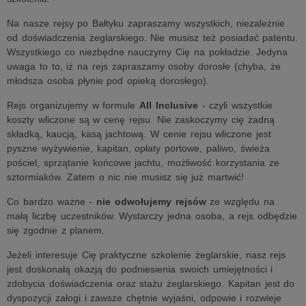
Na nasze rejsy po Bałtyku zapraszamy wszystkich, niezależnie
od doświadczenia żeglarskiego. Nie musisz też posiadać patentu.
Wszystkiego co niezbędne nauczymy Cię na pokładzie. Jedyna
uwaga to to, iż na rejs zapraszamy osoby dorosłe (chyba, że
młodsza osoba płynie pod opieką dorosłego).
Rejs organizujemy w formule
All Inclusive
- czyli wszystkie
koszty wliczone są w cenę rejsu. Nie zaskoczymy cię żadną
składką, kaucją, kasą jachtową. W cenie rejsu wliczone jest
pyszne wyżywienie, kapitan, opłaty portowe, paliwo, świeża
pościel, sprzątanie końcowe jachtu, możliwość korzystania ze
sztormiaków. Zatem o nic nie musisz się już martwić!
Co bardzo ważne -
nie odwołujemy rejsów
ze względu na
małą liczbę uczestników. Wystarczy jedna osoba, a rejs odbędzie
się zgodnie z planem.
Jeżeli interesuje Cię praktyczne szkolenie żeglarskie, nasz rejs
jest doskonałą okazją do podniesienia swoich umiejętności i
zdobycia doświadczenia oraz stażu żeglarskiego. Kapitan jest do
dyspozycji załogi i zawsze chętnie wyjaśni, odpowie i rozwieje