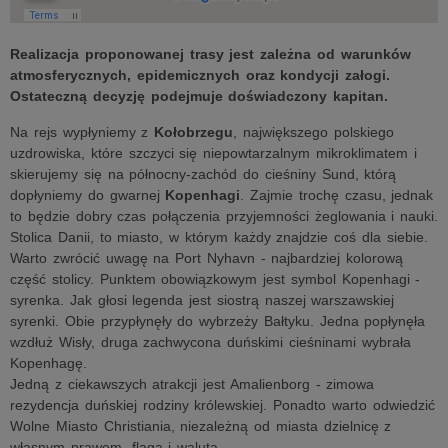
Realizacja proponowanej trasy jest zależna od warunków
atmosferycznych, epidemicznych oraz kondycji załogi.
Ostateczną decyzję podejmuje doświadczony kapitan.
Na rejs wypłyniemy z
Kołobrzegu
, największego polskiego
uzdrowiska, które szczyci się niepowtarzalnym mikroklimatem i
skierujemy się na północny-zachód do cieśniny Sund, którą
dopłyniemy do gwarnej
Kopenhagi
. Zajmie trochę czasu, jednak
to będzie dobry czas połączenia przyjemności żeglowania i nauki.
Stolica Danii, to miasto, w którym każdy znajdzie coś dla siebie.
Warto zwrócić uwagę na Port Nyhavn - najbardziej kolorową
część stolicy. Punktem obowiązkowym jest symbol Kopenhagi -
syrenka. Jak głosi legenda jest siostrą naszej warszawskiej
syrenki. Obie przypłynęły do wybrzeży Bałtyku. Jedna popłynęła
wzdłuż Wisły, druga zachwycona duńskimi cieśninami wybrała
Kopenhagę.
Jedną z ciekawszych atrakcji jest Amalienborg - zimowa
rezydencja duńskiej rodziny królewskiej. Ponadto warto odwiedzić
Wolne Miasto Christiania, niezależną od miasta dzielnicę z
własnym prawem, flagą i walutą.