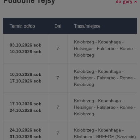
Podobne rejsy
do góry
Termin od/do
Termin od/do
Dni
Dni
Trasa/miejsce
Trasa/miejsce
Kołobrzeg - Kopenhaga -
03.10.2026 sob
7
Helsingor - Falsterbo - Ronne -
10.10.2026 sob
Kołobrzeg
Kołobrzeg - Kopenhaga -
10.10.2026 sob
7
Helsingor - Falsterbo - Ronne -
17.10.2026 sob
Kołobrzeg
Kołobrzeg - Kopenhaga -
17.10.2026 sob
7
Helsingor - Falsterbo - Ronne -
24.10.2026 sob
Kołobrzeg
24.10.2026 sob
Kołobrzeg - Kopenhaga -
7
31.10.2026 sob
Klintholm - BREEGE (Szczecin)