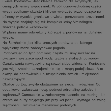
i wiele kontrastów. Jest idealna zarówno dla aktywnych, jak i
ceniących leniwy wypoczynek. W północno-wschodniej części
wyspy spotkamy skaliste i klifowe wybrzeże przechodzące na
północy w wysokie granitowe urwiska, porozcinane szczelinami.
Na wyspie znajduje się też kompleks leśny Almindingen i
znaczne połacie wrzosowisk.
W planie mamy odwiedziny któregoś z portów na tej duńskiej
wyspie.
Na Bornholmie jest kilka uroczych portów, a do którego
wpłyniemy może zadecydowac pogoda.
Podpływając do tych porcików, często musimy uważać na
płycizny i wystające spod wody, grzbiety skalnych potworów.
Oznakowania nawigacyjne są raczej słabo widoczne. Konieczne
jest więc rzetelne zaznajomienie się z mapą podejściową. A to
okazja do poprawienia lub uzupełnienia swoich umiejętności
nawigacyjnych.
Okolice portów, zwykle obstawione są sieciami rybackimi. Co
dodatkowo, zwłaszcza nocą, podnosi adrenalinę załodze i
kapitanowi! Cumowanie w zatłoczonym basenie, na muringu lub
często do burty stojącego już przy kei jachtu, wymaga od załogi
zręczności i rozumienia manewrów portowych.