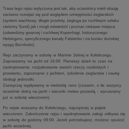
Trasa tego rejsu wytyczona jest tak, aby uczestnicy mieli okazję
zarówno rozwijać się pod względem umiejętności żeglarskich
(system wachtowy, długie przeloty, żegluga po ruchliwym szlaku
cieśniny Sund) jak i mogli odwiedzić i poznać ciekawe miejsca
(odwiedziny gwarnej i ruchliwej Kopenhagi, historycznego
Helsingoru, specyficznego kanały Falsterbo i na koniec duńskiej
wyspy Bornholm).
Rejs zaczynamy w sobotę w Marinie Solnej w Kołobrzegu.
Zapraszamy na jacht od 16:00. Pierwszy dzień to czas na
zaokrętowanie, rozpakowanie swoich rzeczy osobistych i
prowiantu, zapoznanie z jachtem, szkolenie żeglarskie i naukę
obsługi jednostki.
Zazwyczaj wypływamy w niedzielę rano (czasem, o ile wszyscy
wcześnie dotrą na jacht i warunki meteo pozwolą - wyruszamy
już w sobotę wieczorem).
Po rejsie wracamy do Kołobrzegu, najczęściej w piątek
wieczorem. Zakończenie rejsu i wyokrętowanie załogi odbywa się
w sobotę do godziny 09:00. Jeżeli potrzebujesz, możesz opuścić
jacht wcześniej.