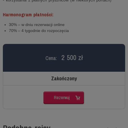
- korzystania z płatnych pryszniców (w niektórych portach)
Harmonogram płatności:
30% – w dniu rezerwacji online
70% – 4 tygodnie do rozpoczęcia
2 500 zł
Cena:
Zakończony
Rezerwuj