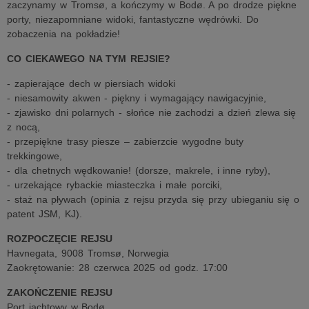
zaczynamy w Tromsø, a kończymy w Bodø. A po drodze piękne
porty, niezapomniane widoki, fantastyczne wędrówki. Do
zobaczenia na pokładzie!
CO CIEKAWEGO NA TYM REJSIE?
- zapierające dech w piersiach widoki
- niesamowity akwen - piękny i wymagający nawigacyjnie,
- zjawisko dni polarnych - słońce nie zachodzi a dzień zlewa się
z nocą,
- przepiękne trasy piesze – zabierzcie wygodne buty
trekkingowe,
- dla chetnych wędkowanie! (dorsze, makrele, i inne ryby),
- urzekające rybackie miasteczka i małe porciki,
- staż na pływach (opinia z rejsu przyda się przy ubieganiu się o
patent JSM, KJ).
ROZPOCZĘCIE REJSU
Havnegata, 9008 Tromsø, Norwegia
Zaokrętowanie: 28 czerwca 2025 od godz. 17:00
ZAKOŃCZENIE REJSU
Port jachtowy w Bodø