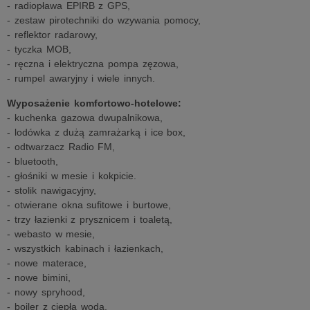
- radiopława EPIRB z GPS,
- zestaw pirotechniki do wzywania pomocy,
- reflektor radarowy,
- tyczka MOB,
- ręczna i elektryczna pompa zęzowa,
- rumpel awaryjny i wiele innych.
Wyposażenie komfortowo-hotelowe:
- kuchenka gazowa dwupalnikowa,
- lodówka z dużą zamrażarką i ice box,
- odtwarzacz Radio FM,
- bluetooth,
- głośniki w mesie i kokpicie.
- stolik nawigacyjny,
- otwierane okna sufitowe i burtowe,
- trzy łazienki z prysznicem i toaletą,
- webasto w mesie,
- wszystkich kabinach i łazienkach,
- nowe materace,
- nowe bimini,
- nowy spryhood,
- bojler z ciepłą wodą,