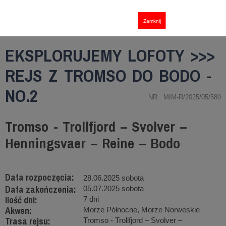
Zamknij
EKSPLORUJEMY LOFOTY >>>
REJS Z TROMSO DO BODO -
NO.2
NR: MIM-R/2025/05/580
Tromso - Trollfjord – Svolver –
Henningsvaer – Reine – Bodo
Data rozpoczęcia:
28.06.2025 sobota
Data zakończenia:
05.07.2025 sobota
Ilość dni:
7 dni
Akwen:
Morze Północne, Morze Norweskie
Trasa rejsu:
Tromso - Trollfjord – Svolver –