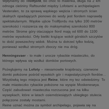
Wpłyniemy do
Trollfjord
, bo choć to maleńka, długa na 2 km
odnoga cieśniny Raftsundet między Lofotami a archipelagiem
Vesteralen, to za sprawą wąskiego wejścia i stromych ścian
skalnych opadających pionowo do wody jest fiordem naprawdę
spektakularnym. Wąskie ujście Trollfjordu ma tylko 100 metrów
szerokości i rozszerza się do maksymalnej szerokości 800
metrów. Strome góry otaczające fiord mają od 600 do 1100
metrów wysokości. Orły bieliki krążące wokół górskich szczytów
to dość powszechny widok. Można tu dotrzeć tylko łodzią,
ponieważ wzdłuż stromych zboczy nie ma dróg.
Henningsvaer
- to małe i urocze rybackie miasteczko, do
którego wpływa się wzdłuż domków portowych.
Pożeglujemy na
Lofoty
– niesamowite krajobrazy, czerwone
domki położone pośród wysokich gór i majestatycznych fiordów…
Wizytówką tego miejsca jest
Reine
, które my tez odwiedzimy. To
małe miasteczko rybackie położone na wyspie Moskenesøya.
Część zabudowań miasteczka rozrzucona jest na kilku
wysepkach, które w latach osiemdziesiątych ubiegłego stulecia
połączone zostały mostami.
Reine uznać można za symbol archipelagu, pojawia się na