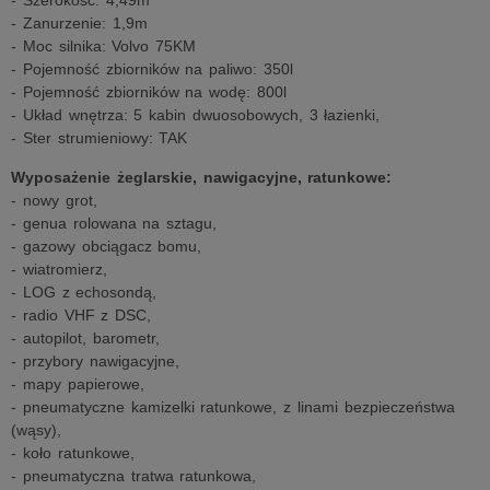
- Szerokość: 4,49m
- Zanurzenie: 1,9m
- Moc silnika: Volvo 75KM
- Pojemność zbiorników na paliwo: 350l
- Pojemność zbiorników na wodę: 800l
- Układ wnętrza: 5 kabin dwuosobowych, 3 łazienki,
- Ster strumieniowy: TAK
Wyposażenie żeglarskie, nawigacyjne, ratunkowe:
- nowy grot,
- genua rolowana na sztagu,
- gazowy obciągacz bomu,
- wiatromierz,
- LOG z echosondą,
- radio VHF z DSC,
- autopilot, barometr,
- przybory nawigacyjne,
- mapy papierowe,
- pneumatyczne kamizelki ratunkowe, z linami bezpieczeństwa
(wąsy),
- koło ratunkowe,
- pneumatyczna tratwa ratunkowa,