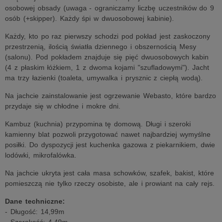
osobowej obsady (uwaga - ograniczamy liczbę uczestników do 9
osób (+skipper). Każdy śpi w dwuosobowej kabinie).
Każdy, kto po raz pierwszy schodzi pod pokład jest zaskoczony
przestrzenią, ilością światła dziennego i obszernością Mesy
(salonu). Pod pokładem znajduje się pięć dwuosobowych kabin
(4 z płaskim łóżkiem, 1 z dwoma kojami "szufladowymi"). Jacht
ma trzy łazienki (toaleta, umywalka i prysznic z ciepłą wodą).
Na jachcie zainstalowanie jest ogrzewanie Webasto, które bardzo
przydaje się w chłodne i mokre dni.
Kambuz (kuchnia) przypomina tę domową. Długi i szeroki
kamienny blat pozwoli przygotować nawet najbardziej wymyślne
posiłki. Do dyspozycji jest kuchenka gazowa z piekarnikiem, dwie
lodówki, mikrofalówka.
Na jachcie ukryta jest cała masa schowków, szafek, bakist, które
pomieszczą nie tylko rzeczy osobiste, ale i prowiant na cały rejs.
Dane techniczne:
- Długość: 14,99m