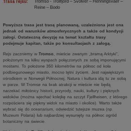
Trasa rejsu:
Tromso - Trollfjord – Svolver – Henningsvaer –
Reine – Bodo
Powyższa trasa jest trasą planowaną, uzależniona jest ona
jednak od warunków atmosferycznych a także od kondycji
załogi. Ostateczną decyzję na temat kształtu trasy
podejmuje kapitan, także po konsultacjach z załogą.
Rejs zaczniemy w
Tromso
, mieście zwanym „bramą Arktyki”,
położonym na kilku wyspach połączonych ze sobą imponującymi
mostami. To położone 350 kilometrów na północ od koła
podbiegunowego miasto, mocno tętni życiem. Jest największym
ośrodkiem w Norwegii Północnej. Natura i kultura idą tu ze sobą
w parze. W Tromsø na brak atrakcji w mieście nie będą
narzekać miłośnicy historii, przyrody, nauki, kultury i pięknych
widoków (można wjechać kolejkę na szczyt Fjellheisen, z którego
rozpościera się piękny widok na miasto i okolice). Warto także
wybrać się do oceanarium, odwiedzić tutejsze muzea (np.
Muzeum Polaria) lub najbardziej wysunięty na północ ogród
botaniczny na świecie.