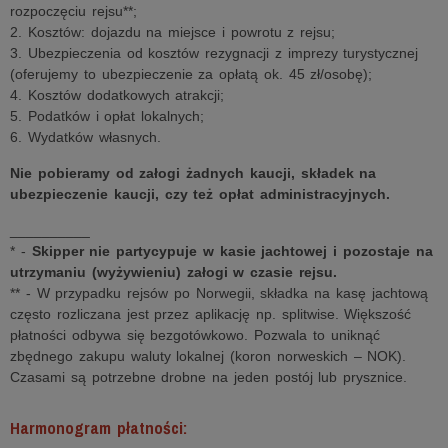
rozpoczęciu rejsu**;
2. Kosztów: dojazdu na miejsce i powrotu z rejsu;
3. Ubezpieczenia od kosztów rezygnacji z imprezy turystycznej
(oferujemy to ubezpieczenie za opłatą ok. 45 zł/osobę);
4. Kosztów dodatkowych atrakcji;
5. Podatków i opłat lokalnych;
6. Wydatków własnych.
Nie pobieramy od załogi żadnych kaucji, składek na
ubezpieczenie kaucji, czy też opłat administracyjnych.
__________
* -
Skipper nie partycypuje w kasie jachtowej i pozostaje na
utrzymaniu (wyżywieniu) załogi w czasie rejsu.
** - W przypadku rejsów po Norwegii, składka na kasę jachtową
często rozliczana jest przez aplikację np. splitwise. Większość
płatności odbywa się bezgotówkowo. Pozwala to uniknąć
zbędnego zakupu waluty lokalnej (koron norweskich – NOK).
Czasami są potrzebne drobne na jeden postój lub prysznice.
Harmonogram płatności: