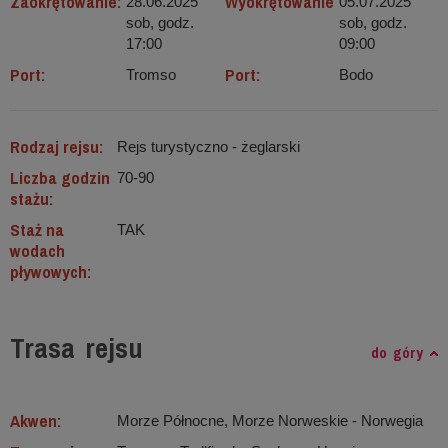
Zaokrętowanie:
Wyokrętowanie
28.06.2025
05.07.2025
sob, godz.
sob, godz.
17:00
09:00
Port:
Port:
Tromso
Bodo
Rodzaj rejsu:
Rejs turystyczno - żeglarski
Liczba godzin
70-90
stażu:
Staż na
TAK
wodach
pływowych:
Trasa rejsu
do góry
Akwen:
Morze Północne, Morze Norweskie ‐ Norwegia