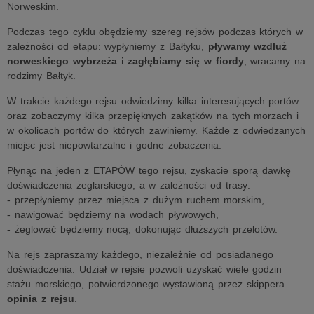
Norweskim.
Podczas tego cyklu obędziemy szereg rejsów podczas których w
zależności od etapu: wypłyniemy z Bałtyku,
pływamy wzdłuż
norweskiego wybrzeża i zagłębiamy się w fiordy
, wracamy na
rodzimy Bałtyk.
W trakcie każdego rejsu odwiedzimy kilka interesujących portów
oraz zobaczymy kilka przepięknych zakątków na tych morzach i
w okolicach portów do których zawiniemy. Każde z odwiedzanych
miejsc jest niepowtarzalne i godne zobaczenia.
Płynąc na jeden z ETAPÓW tego rejsu, zyskacie sporą dawkę
doświadczenia żeglarskiego, a w zależności od trasy:
- przepłyniemy przez miejsca z dużym ruchem morskim,
- nawigować będziemy na wodach pływowych,
- żeglować będziemy nocą, dokonując dłuższych przelotów.
Na rejs zapraszamy każdego, niezależnie od posiadanego
doświadczenia. Udział w rejsie pozwoli uzyskać wiele godzin
stażu morskiego, potwierdzonego wystawioną przez skippera
opinia z rejsu
.