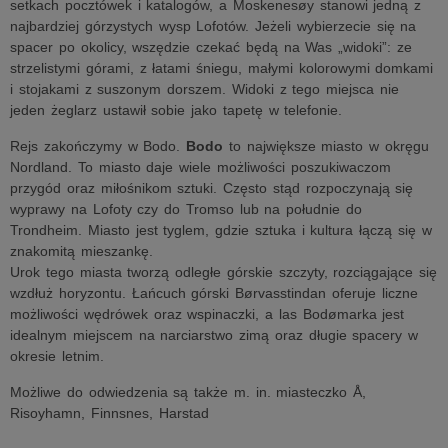
setkach pocztówek i katalogów, a Moskenesøy stanowi jedną z
najbardziej górzystych wysp Lofotów. Jeżeli wybierzecie się na
spacer po okolicy, wszędzie czekać będą na Was „widoki”: ze
strzelistymi górami, z łatami śniegu, małymi kolorowymi domkami
i stojakami z suszonym dorszem. Widoki z tego miejsca nie
jeden żeglarz ustawił sobie jako tapetę w telefonie.
Rejs zakończymy w Bodo.
Bodo
to największe miasto w okręgu
Nordland. To miasto daje wiele możliwości poszukiwaczom
przygód oraz miłośnikom sztuki. Często stąd rozpoczynają się
wyprawy na Lofoty czy do Tromso lub na południe do
Trondheim. Miasto jest tyglem, gdzie sztuka i kultura łączą się w
znakomitą mieszankę.
Urok tego miasta tworzą odległe górskie szczyty, rozciągające się
wzdłuż horyzontu. Łańcuch górski Børvasstindan oferuje liczne
możliwości wędrówek oraz wspinaczki, a las Bodømarka jest
idealnym miejscem na narciarstwo zimą oraz długie spacery w
okresie letnim.
Możliwe do odwiedzenia są także m. in. miasteczko Å,
Risoyhamn, Finnsnes, Harstad