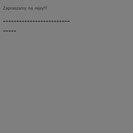
Zapraszamy na rejsy!!!
-------------------------
-----