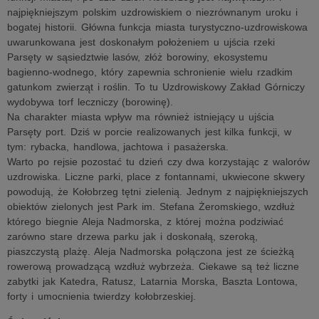
najpiękniejszym polskim uzdrowiskiem o niezrównanym uroku i
bogatej historii. Główna funkcja miasta turystyczno-uzdrowiskowa
uwarunkowana jest doskonałym położeniem u ujścia rzeki
Parsęty w sąsiedztwie lasów, złóż borowiny, ekosystemu
bagienno-wodnego, który zapewnia schronienie wielu rzadkim
gatunkom zwierząt i roślin. To tu Uzdrowiskowy Zakład Górniczy
wydobywa torf leczniczy (borowinę).
Na charakter miasta wpływ ma również istniejący u ujścia
Parsęty port. Dziś w porcie realizowanych jest kilka funkcji, w
tym: rybacka, handlowa, jachtowa i pasażerska.
Warto po rejsie pozostać tu dzień czy dwa korzystając z walorów
uzdrowiska. Liczne parki, place z fontannami, ukwiecone skwery
powodują, że Kołobrzeg tętni zielenią. Jednym z najpiękniejszych
obiektów zielonych jest Park im. Stefana Żeromskiego, wzdłuż
którego biegnie Aleja Nadmorska, z której można podziwiać
zarówno stare drzewa parku jak i doskonałą, szeroką,
piaszczystą plażę. Aleja Nadmorska połączona jest ze ścieżką
rowerową prowadzącą wzdłuż wybrzeża. Ciekawe są też liczne
zabytki jak Katedra, Ratusz, Latarnia Morska, Baszta Lontowa,
forty i umocnienia twierdzy kołobrzeskiej.