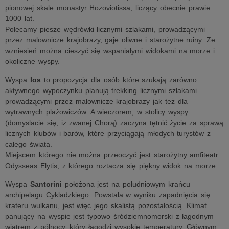
pionowej skale monastyr Hozoviotissa, liczący obecnie prawie
1000 lat.
Polecamy piesze wędrówki licznymi szlakami, prowadzącymi
przez malownicze krajobrazy, gaje oliwne i starożytne ruiny. Ze
wzniesień można cieszyć się wspaniałymi widokami na morze i
okoliczne wyspy.
Wyspa
Ios
to propozycja dla osób które szukają zarówno
aktywnego wypoczynku planują trekking licznymi szlakami
prowadzącymi przez malownicze krajobrazy jak też dla
wytrawnych plażowiczów. A wieczorem, w stolicy wyspy
(domyslacie się, iz zwanej Chorą) zaczyna tętnić życie za sprawą
licznych klubów i barów, które przyciągają młodych turystów z
całego świata.
Miejscem którego nie można przeoczyć jest starożytny amfiteatr
Odysseas Elytis, z którego roztacza się piękny widok na morze.
Wyspa
Santorini
położona jest na południowym krańcu
archipelagu Cykladzkiego. Powstała w wyniku zapadnięcia się
krateru wulkanu, jest więc jego skalistą pozostałością. Klimat
panujący na wyspie jest typowo śródziemnomorski z łagodnym
wiatrem z północy, który łagodzi wysokie temperatury. Głównym