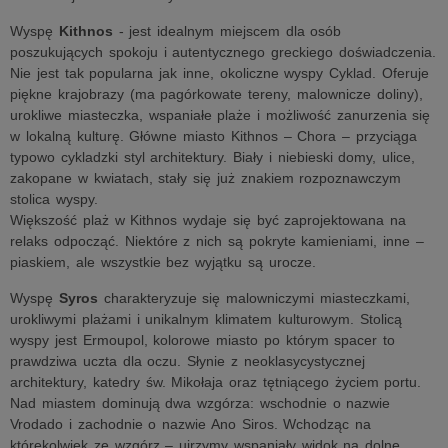
Wyspę
Kithnos
- jest idealnym miejscem dla osób
poszukujących spokoju i autentycznego greckiego doświadczenia.
Nie jest tak popularna jak inne, okoliczne wyspy Cyklad. Oferuje
piękne krajobrazy (ma pagórkowate tereny, malownicze doliny),
urokliwe miasteczka, wspaniałe plaże i możliwość zanurzenia się
w lokalną kulturę. Główne miasto Kithnos – Chora – przyciąga
typowo cykladzki styl architektury. Biały i niebieski domy, ulice,
zakopane w kwiatach, stały się już znakiem rozpoznawczym
stolica wyspy.
Większość plaż w Kithnos wydaje się być zaprojektowana na
relaks odpocząć. Niektóre z nich są pokryte kamieniami, inne –
piaskiem, ale wszystkie bez wyjątku są urocze.
Wyspę
Syros
charakteryzuje się malowniczymi miasteczkami,
urokliwymi plażami i unikalnym klimatem kulturowym. Stolicą
wyspy jest Ermoupol, kolorowe miasto po którym spacer to
prawdziwa uczta dla oczu. Słynie z neoklasycystycznej
architektury, katedry św. Mikołaja oraz tętniącego życiem portu.
Nad miastem dominują dwa wzgórza: wschodnie o nazwie
Vrodado i zachodnie o nazwie Ano Siros. Wchodząc na
którekolwiek ze wzgórz – ujrzymy wspaniały widok na dolne