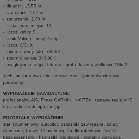
- długość: 15.55 m,
- szerokość: 4.67 m,
- zanurzenie: 2.30 m,
- liczba max. miejsc: 12,
- liczba kabin: 5
- silnik Volvo o mocy 75 hp
- liczba WC: 3,
- zbiornik wody (x3): 750.00 l,
- zbiornik paliwa: 340.00 l.
- ożaglowanie: żagiel fok oraz grot o łącznej wielkości 116m2.
Jacht posiada dwa koła sterowe oraz system dwusterowy
podwodny.
WYPOSAŻENIE NAWIGACYJNE:
profesjonalny AIS, Ploter GARMIN, NAVTEX, zastawy radia VHS
oraz radio średniego zasięgu.
POZOSTAŁE WYPOSAŻENIE:
ster strumieniowy, autopilot, wskaźniki zewnętrzne, solary
słoneczne, tratwę 12 osobową, środki ratunkowe (szelki
bezpieczeństwa i kamizelki ratunkowe), systemy wzywania