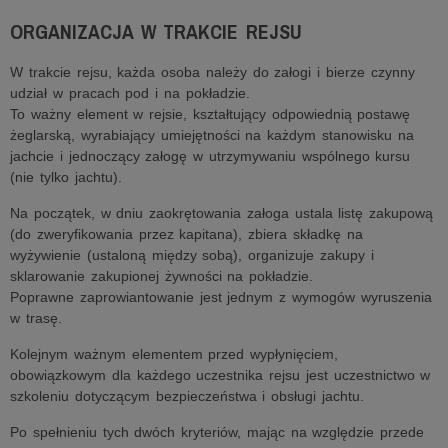
ORGANIZACJA W TRAKCIE REJSU
W trakcie rejsu, każda osoba należy do załogi i bierze czynny
udział w pracach pod i na pokładzie.
To ważny element w rejsie, kształtujący odpowiednią postawę
żeglarską, wyrabiający umiejętności na każdym stanowisku na
jachcie i jednoczący załogę w utrzymywaniu wspólnego kursu
(nie tylko jachtu).
Na początek, w dniu zaokrętowania załoga ustala listę zakupową
(do zweryfikowania przez kapitana), zbiera składkę na
wyżywienie (ustaloną między sobą), organizuje zakupy i
sklarowanie zakupionej żywności na pokładzie.
Poprawne zaprowiantowanie jest jednym z wymogów wyruszenia
w trasę.
Kolejnym ważnym elementem przed wypłynięciem,
obowiązkowym dla każdego uczestnika rejsu jest uczestnictwo w
szkoleniu dotyczącym bezpieczeństwa i obsługi jachtu.
Po spełnieniu tych dwóch kryteriów, mając na względzie przede