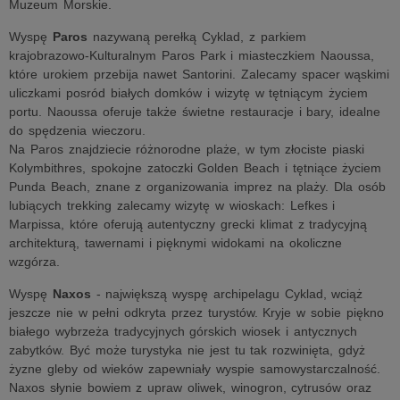
Muzeum Morskie.
Wyspę
Paros
nazywaną perełką Cyklad, z parkiem
krajobrazowo-Kulturalnym Paros Park i miasteczkiem Naoussa,
które urokiem przebija nawet Santorini. Zalecamy spacer wąskimi
uliczkami posród białych domków i wizytę w tętniącym życiem
portu. Naoussa oferuje także świetne restauracje i bary, idealne
do spędzenia wieczoru.
Na Paros znajdziecie różnorodne plaże, w tym złociste piaski
Kolymbithres, spokojne zatoczki Golden Beach i tętniące życiem
Punda Beach, znane z organizowania imprez na plaży. Dla osób
lubiących trekking zalecamy wizytę w wioskach: Lefkes i
Marpissa, które oferują autentyczny grecki klimat z tradycyjną
architekturą, tawernami i pięknymi widokami na okoliczne
wzgórza.
Wyspę
Naxos
- największą wyspę archipelagu Cyklad, wciąż
jeszcze nie w pełni odkryta przez turystów. Kryje w sobie piękno
białego wybrzeża tradycyjnych górskich wiosek i antycznych
zabytków. Być może turystyka nie jest tu tak rozwinięta, gdyż
żyzne gleby od wieków zapewniały wyspie samowystarczalność.
Naxos słynie bowiem z upraw oliwek, winogron, cytrusów oraz