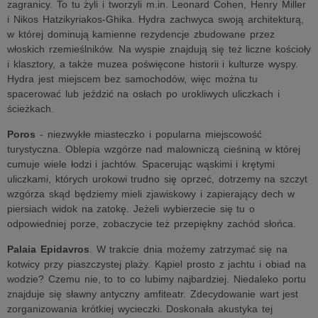
zagranicy. To tu żyli i tworzyli m.in. Leonard Cohen, Henry Miller
i Nikos Hatzikyriakos-Ghika. Hydra zachwyca swoją architekturą,
w której dominują kamienne rezydencje zbudowane przez
włoskich rzemieślników. Na wyspie znajdują się też liczne kościoły
i klasztory, a także muzea poświęcone historii i kulturze wyspy.
Hydra jest miejscem bez samochodów, więc można tu
spacerować lub jeździć na osłach po urokliwych uliczkach i
ścieżkach.
Poros
- niezwykłe miasteczko i popularna miejscowość
turystyczna. Oblepia wzgórze nad malowniczą cieśniną w której
cumuje wiele łodzi i jachtów. Spacerując wąskimi i krętymi
uliczkami, których urokowi trudno się oprzeć, dotrzemy na szczyt
wzgórza skąd będziemy mieli zjawiskowy i zapierający dech w
piersiach widok na zatokę. Jeżeli wybierzecie się tu o
odpowiedniej porze, zobaczycie też przepiękny zachód słońca.
Palaia Epidavros
. W trakcie dnia możemy zatrzymać się na
kotwicy przy piaszczystej plaży. Kąpiel prosto z jachtu i obiad na
wodzie? Czemu nie, to to co lubimy najbardziej. Niedaleko portu
znajduje się sławny antyczny amfiteatr. Zdecydowanie wart jest
zorganizowania krótkiej wycieczki. Doskonała akustyka tej