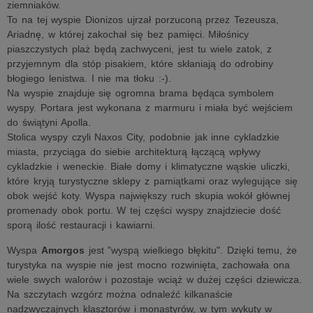
ziemniaków.
To na tej wyspie Dionizos ujrzał porzuconą przez Tezeusza,
Ariadnę, w której zakochał się bez pamięci. Miłośnicy
piaszczystych plaż będą zachwyceni, jest tu wiele zatok, z
przyjemnym dla stóp pisakiem, które skłaniają do odrobiny
błogiego lenistwa. I nie ma tłoku :-).
Na wyspie znajduje się ogromna brama będąca symbolem
wyspy. Portara jest wykonana z marmuru i miała być wejściem
do świątyni Apolla.
Stolica wyspy czyli Naxos City, podobnie jak inne cykladzkie
miasta, przyciąga do siebie architekturą łączącą wpływy
cykladzkie i weneckie. Białe domy i klimatyczne wąskie uliczki,
które kryją turystyczne sklepy z pamiątkami oraz wylegujące się
obok wejść koty. Wyspa największy ruch skupia wokół głównej
promenady obok portu. W tej części wyspy znajdziecie dość
sporą ilość restauracji i kawiarni.
Wyspa
Amorgos
jest "wyspą wielkiego błękitu". Dzięki temu, że
turystyka na wyspie nie jest mocno rozwinięta, zachowała ona
wiele swych walorów i pozostaje wciąż w dużej części dziewicza.
Na szczytach wzgórz można odnaleźć kilkanaście
nadzwyczajnych klasztorów i monastyrów, w tym wykuty w