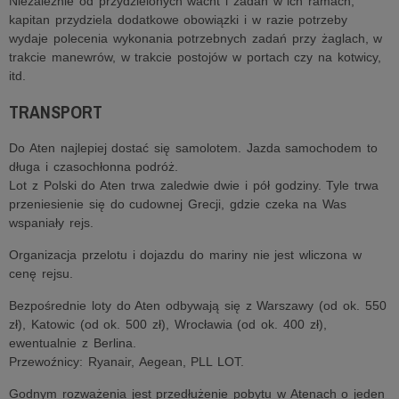
Niezależnie od przydzielonych wacht i zadań w ich ramach,
kapitan przydziela dodatkowe obowiązki i w razie potrzeby
wydaje polecenia wykonania potrzebnych zadań przy żaglach, w
trakcie manewrów, w trakcie postojów w portach czy na kotwicy,
itd.
TRANSPORT
Do Aten najlepiej dostać się samolotem. Jazda samochodem to
długa i czasochłonna podróż.
Lot z Polski do Aten trwa zaledwie dwie i pół godziny. Tyle trwa
przeniesienie się do cudownej Grecji, gdzie czeka na Was
wspaniały rejs.
Organizacja przelotu i dojazdu do mariny nie jest wliczona w
cenę rejsu.
Bezpośrednie loty do Aten odbywają się z Warszawy (od ok. 550
zł), Katowic (od ok. 500 zł), Wrocławia (od ok. 400 zł),
ewentualnie z Berlina.
Przewoźnicy: Ryanair, Aegean, PLL LOT.
Godnym rozważenia jest przedłużenie pobytu w Atenach o jeden