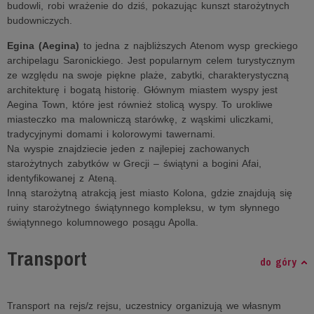
budowli, robi wrażenie do dziś, pokazując kunszt starożytnych
budowniczych.
Egina (Aegina)
to jedna z najbliższych Atenom wysp greckiego
archipelagu Saronickiego. Jest popularnym celem turystycznym
ze względu na swoje piękne plaże, zabytki, charakterystyczną
architekturę i bogatą historię. Głównym miastem wyspy jest
Aegina Town, które jest również stolicą wyspy. To urokliwe
miasteczko ma malowniczą starówkę, z wąskimi uliczkami,
tradycyjnymi domami i kolorowymi tawernami.
Na wyspie znajdziecie jeden z najlepiej zachowanych
starożytnych zabytków w Grecji – świątyni a bogini Afai,
identyfikowanej z Ateną.
Inną starożytną atrakcją jest miasto Kolona, gdzie znajdują się
ruiny starożytnego świątynnego kompleksu, w tym słynnego
świątynnego kolumnowego posągu Apolla.
Transport
do góry
Transport na rejs/z rejsu, uczestnicy organizują we własnym