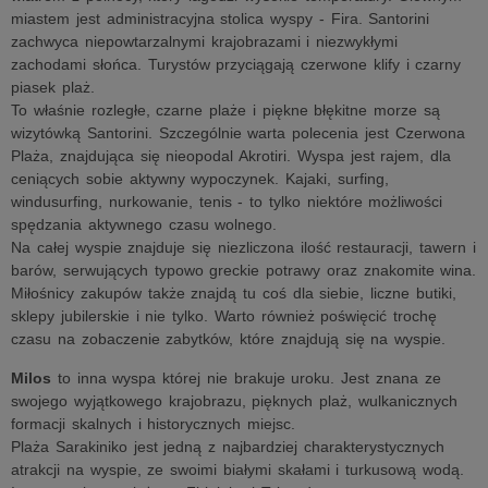
miastem jest administracyjna stolica wyspy - Fira. Santorini
zachwyca niepowtarzalnymi krajobrazami i niezwykłymi
zachodami słońca. Turystów przyciągają czerwone klify i czarny
piasek plaż.
To właśnie rozległe, czarne plaże i piękne błękitne morze są
wizytówką Santorini. Szczególnie warta polecenia jest Czerwona
Plaża, znajdująca się nieopodal Akrotiri. Wyspa jest rajem, dla
ceniących sobie aktywny wypoczynek. Kajaki, surfing,
windusurfing, nurkowanie, tenis - to tylko niektóre możliwości
spędzania aktywnego czasu wolnego.
Na całej wyspie znajduje się niezliczona ilość restauracji, tawern i
barów, serwujących typowo greckie potrawy oraz znakomite wina.
Miłośnicy zakupów także znajdą tu coś dla siebie, liczne butiki,
sklepy jubilerskie i nie tylko. Warto również poświęcić trochę
czasu na zobaczenie zabytków, które znajdują się na wyspie.
Milos
to inna wyspa której nie brakuje uroku. Jest znana ze
swojego wyjątkowego krajobrazu, pięknych plaż, wulkanicznych
formacji skalnych i historycznych miejsc.
Plaża Sarakiniko jest jedną z najbardziej charakterystycznych
atrakcji na wyspie, ze swoimi białymi skałami i turkusową wodą.