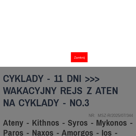
Zamknij
CYKLADY - 11 DNI >>>
WAKACYJNY REJS Z ATEN
NA CYKLADY - NO.3
NR: MSZ-R/2025/07/344
Ateny - Kithnos - Syros - Mykonos -
Paros - Naxos - Amorgos - Ios -