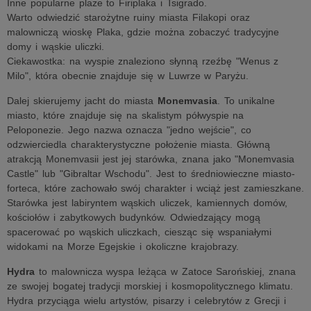
Inne popularne plaże to Firiplaka i Tsigrado.
Warto odwiedzić starożytne ruiny miasta Filakopi oraz
malowniczą wioskę Plaka, gdzie można zobaczyć tradycyjne
domy i wąskie uliczki.
Ciekawostka: na wyspie znaleziono słynną rzeźbę "Wenus z
Milo", która obecnie znajduje się w Luwrze w Paryżu.
Dalej skierujemy jacht do miasta
Monemvasia
. To unikalne
miasto, które znajduje się na skalistym półwyspie na
Peloponezie. Jego nazwa oznacza "jedno wejście", co
odzwierciedla charakterystyczne położenie miasta. Główną
atrakcją Monemvasii jest jej starówka, znana jako "Monemvasia
Castle" lub "Gibraltar Wschodu". Jest to średniowieczne miasto-
forteca, które zachowało swój charakter i wciąż jest zamieszkane.
Starówka jest labiryntem wąskich uliczek, kamiennych domów,
kościołów i zabytkowych budynków. Odwiedzający mogą
spacerować po wąskich uliczkach, ciesząc się wspaniałymi
widokami na Morze Egejskie i okoliczne krajobrazy.
Hydra
to malownicza wyspa leżąca w Zatoce Sarońskiej, znana
ze swojej bogatej tradycji morskiej i kosmopolitycznego klimatu.
Hydra przyciąga wielu artystów, pisarzy i celebrytów z Grecji i