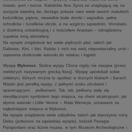
miasto, port i morze. Katolickie Ano Syros ze znajdującą się na
szczycie katedrą św. Jerzego pokaże nam wiele swoich malutkich
kościółków, piękne, niewielkie białe domki i wąziutkie, pełne
schodków i tunelików uliczki, a na wzgórzu sąsiednim, Vrondado,
z dzielnicą ortodoksyjną i z kościołem Anastasi – odnajdziemy
zupełnie inną atmosferę.
Na wyspie znajdziecie też wiele pięknych plaż, takich jak
Galissas, Kini, i Vari. Każda z nich ma swój niepowtarzalny urok i
zapewnia doskonałe warunki do relaksu i kąpieli.
Wyspę
Mykonos
. Stolica wyspy Chora nigdy nie zasypia (przez
niektórych nazywanym grecką Ibizą). Wyspę upodobali sobie
celebryci, których można tu spotkać w licznych klubach i barach.
Miasto jest perełką wyspy, z pełnymi uroku uliczkami i
spacerującymi… pelikanami. Tak, tak, pelikany stały się
nieodłącznym symbolem tego miejsca, na równi atrakcyjnym, jak
słynne wiatraki i Little Venice – Mała Wenecja, uznawane za
najładniejsze miejsca w Mykonos.
Na wyspie znajdziecie wiele zabytków, takich jak starożytne ruiny
Delos (położone na sąsiedniej wyspie), kościół Panagia
Paraportiani oraz liczne muzea, w tym Muzeum Archeologiczne i