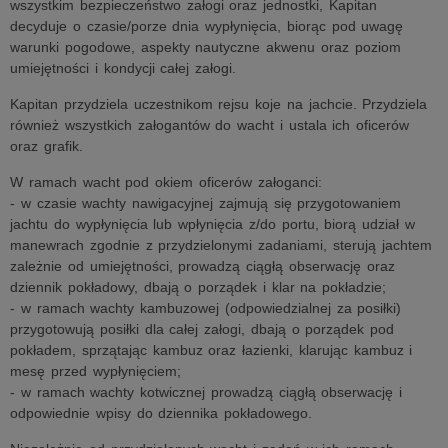
wszystkim bezpieczeństwo załogi oraz jednostki, Kapitan
decyduje o czasie/porze dnia wypłynięcia, biorąc pod uwagę
warunki pogodowe, aspekty nautyczne akwenu oraz poziom
umiejętności i kondycji całej załogi.
Kapitan przydziela uczestnikom rejsu koje na jachcie. Przydziela
również wszystkich załogantów do wacht i ustala ich oficerów
oraz grafik.
W ramach wacht pod okiem oficerów załoganci:
- w czasie wachty nawigacyjnej zajmują się przygotowaniem
jachtu do wypłynięcia lub wpłynięcia z/do portu, biorą udział w
manewrach zgodnie z przydzielonymi zadaniami, sterują jachtem
zależnie od umiejętności, prowadzą ciągłą obserwację oraz
dziennik pokładowy, dbają o porządek i klar na pokładzie;
- w ramach wachty kambuzowej (odpowiedzialnej za posiłki)
przygotowują posiłki dla całej załogi, dbają o porządek pod
pokładem, sprzątając kambuz oraz łazienki, klarując kambuz i
mesę przed wypłynięciem;
- w ramach wachty kotwicznej prowadzą ciągłą obserwację i
odpowiednie wpisy do dziennika pokładowego.