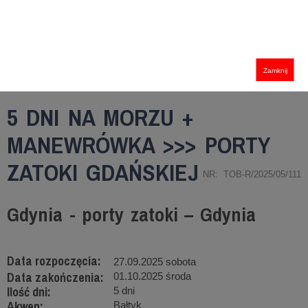
Zamknij
5 DNI NA MORZU +
MANEWRÓWKA >>> PORTY
ZATOKI GDAŃSKIEJ
NR: TOB-R/2025/05/111
Gdynia - porty zatoki – Gdynia
Data rozpoczęcia:
27.09.2025 sobota
Data zakończenia:
01.10.2025 środa
Ilość dni:
5 dni
Akwen:
Bałtyk