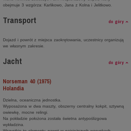
obejmuje 3 wzgórza: Karlikowo, Jana z Kolna i Jelitkowo.
Transport
do góry
Dojazd i powrót z miejsca zaokrętowania, uczestnicy organizują
we własnym zakresie.
Jacht
do góry
Norseman 40 (1975)
Holandia
Dzielna, oceaniczna jednostka.
Wyposażona w dwa maszty, obszerny centralny kokpit, sztywną
owiewkę, mocne relingi.
Na pokładzie położona została świetna antypoślizgowa
wykładzina.
Wszystkie te elementy, nawet w najcięższych warunkach