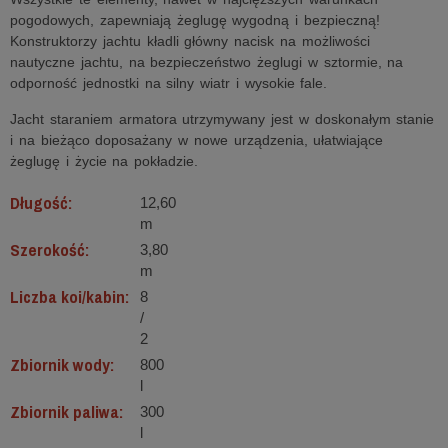
pogodowych, zapewniają żeglugę wygodną i bezpieczną!
Konstruktorzy jachtu kładli główny nacisk na możliwości
nautyczne jachtu, na bezpieczeństwo żeglugi w sztormie, na
odporność jednostki na silny wiatr i wysokie fale.
Jacht staraniem armatora utrzymywany jest w doskonałym stanie
i na bieżąco doposażany w nowe urządzenia, ułatwiające
żeglugę i życie na pokładzie.
Długość:
12,60
m
Szerokość:
3,80
m
Liczba koi/kabin:
8
/
2
Zbiornik wody:
800
l
Zbiornik paliwa:
300
l