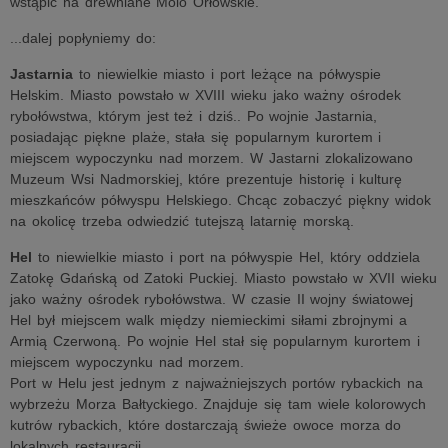
wstąpić na drewniane Molo Orłowskie.
...dalej popłyniemy do:
Jastarnia
to niewielkie miasto i port leżące na półwyspie
Helskim. Miasto powstało w XVIII wieku jako ważny ośrodek
rybołówstwa, którym jest też i dziś.. Po wojnie Jastarnia,
posiadając piękne plaże, stała się popularnym kurortem i
miejscem wypoczynku nad morzem. W Jastarni zlokalizowano
Muzeum Wsi Nadmorskiej, które prezentuje historię i kulturę
mieszkańców półwyspu Helskiego. Chcąc zobaczyć piękny widok
na okolicę trzeba odwiedzić tutejszą latarnię morską.
Hel
to niewielkie miasto i port na półwyspie Hel, który oddziela
Zatokę Gdańską od Zatoki Puckiej. Miasto powstało w XVII wieku
jako ważny ośrodek rybołówstwa. W czasie II wojny światowej
Hel był miejscem walk między niemieckimi siłami zbrojnymi a
Armią Czerwoną. Po wojnie Hel stał się popularnym kurortem i
miejscem wypoczynku nad morzem.
Port w Helu jest jednym z najważniejszych portów rybackich na
wybrzeżu Morza Bałtyckiego. Znajduje się tam wiele kolorowych
kutrów rybackich, które dostarczają świeże owoce morza do
lokalnych restauracji.