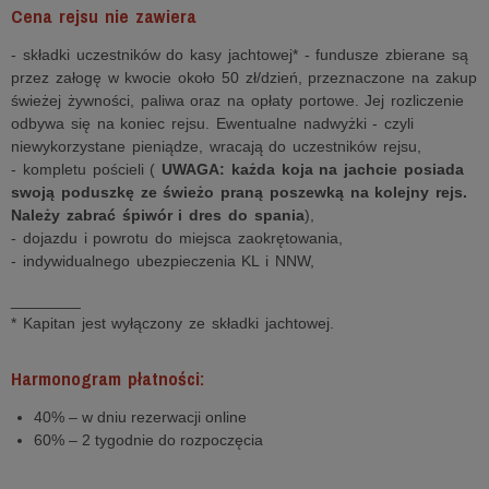
Cena rejsu nie zawiera
- składki uczestników do kasy jachtowej* - fundusze zbierane są
przez załogę w kwocie około 50 zł/dzień, przeznaczone na zakup
świeżej żywności, paliwa oraz na opłaty portowe. Jej rozliczenie
odbywa się na koniec rejsu. Ewentualne nadwyżki - czyli
niewykorzystane pieniądze, wracają do uczestników rejsu,
- kompletu pościeli (
UWAGA: każda koja na jachcie posiada
swoją poduszkę ze świeżo praną poszewką na kolejny rejs.
Należy zabrać śpiwór i dres do spania
),
- dojazdu i powrotu do miejsca zaokrętowania,
- indywidualnego ubezpieczenia KL i NNW,
________
* Kapitan jest wyłączony ze składki jachtowej.
Harmonogram płatności:
40% – w dniu rezerwacji online
60% – 2 tygodnie do rozpoczęcia