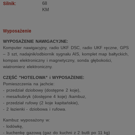
Silnik:
68
KM
Wyposażenie
WYPOSAŻENIE NAWIGACYJNE:
Komputer nawigacyjny, radio UKF DSC, radio UKF ręczne, GPS
– 3 szt, nadajnik/odbiornik sygnału AIS, komplet map bałtyckich,
kompas elektroniczny i magnetyczny, sonda głębokości,
wiatromierz elektroniczny.
CZĘŚĆ "HOTELOWA" i WYPOSAŻENIE:
Pomieszczenia na jachcie:
- przedział dziobowy (dostępne 2 koje),
- mesa/kubryk (dostępne 4 koje) /kambuz,
- przedział rufowy (2 koje kapitańskie),
- 2 łazienki - dziobowa i rufowa.
Kambuz wyposażony w:
- lodówkę,
- kuchenkę gazową (gaz do kuchni z 2 butli po 11 kg)