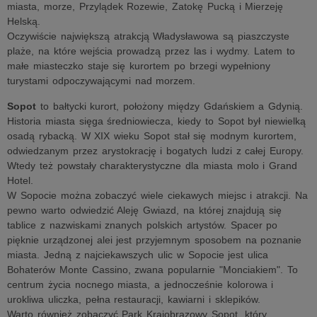
miasta, morze, Przylądek Rozewie, Zatokę Pucką i Mierzeję
Helską.
Oczywiście największą atrakcją Władysławowa są piaszczyste
plaże, na które wejścia prowadzą przez las i wydmy. Latem to
małe miasteczko staje się kurortem po brzegi wypełniony
turystami odpoczywającymi nad morzem.
Sopot
to bałtycki kurort, położony między Gdańskiem a Gdynią.
Historia miasta sięga średniowiecza, kiedy to Sopot był niewielką
osadą rybacką. W XIX wieku Sopot stał się modnym kurortem,
odwiedzanym przez arystokrację i bogatych ludzi z całej Europy.
Wtedy też powstały charakterystyczne dla miasta molo i Grand
Hotel.
W Sopocie można zobaczyć wiele ciekawych miejsc i atrakcji. Na
pewno warto odwiedzić Aleję Gwiazd, na której znajdują się
tablice z nazwiskami znanych polskich artystów. Spacer po
pięknie urządzonej alei jest przyjemnym sposobem na poznanie
miasta. Jedną z najciekawszych ulic w Sopocie jest ulica
Bohaterów Monte Cassino, zwana popularnie "Monciakiem". To
centrum życia nocnego miasta, a jednocześnie kolorowa i
urokliwa uliczka, pełna restauracji, kawiarni i sklepików.
Warto również zobaczyć Park Krajobrazowy Sopot, który