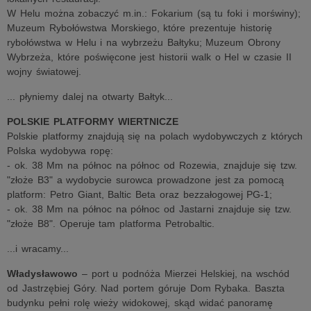
W Helu można zobaczyć m.in.: Fokarium (są tu foki i morświny);
Muzeum Rybołówstwa Morskiego, które prezentuje historię
rybołówstwa w Helu i na wybrzeżu Bałtyku; Muzeum Obrony
Wybrzeża, które poświęcone jest historii walk o Hel w czasie II
wojny światowej.
... płyniemy dalej na otwarty Bałtyk...
POLSKIE PLATFORMY WIERTNICZE
Polskie platformy znajdują się na polach wydobywczych z których
Polska wydobywa ropę:
- ok. 38 Mm na północ na północ od Rozewia, znajduje się tzw.
"złoże B3" a wydobycie surowca prowadzone jest za pomocą
platform: Petro Giant, Baltic Beta oraz bezzałogowej PG-1;
- ok. 38 Mm na północ na północ od Jastarni znajduje się tzw.
"złoże B8". Operuje tam platforma Petrobaltic.
...i wracamy...
Władysławowo
– port u podnóża Mierzei Helskiej, na wschód
od Jastrzębiej Góry. Nad portem góruje Dom Rybaka. Baszta
budynku pełni rolę wieży widokowej, skąd widać panoramę