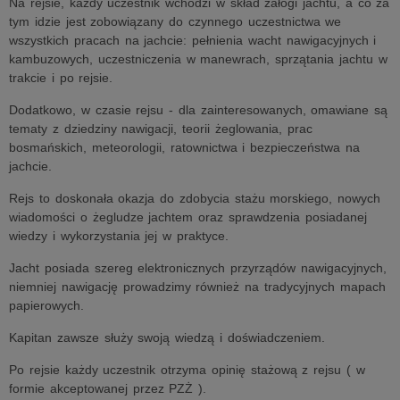
Na rejsie, każdy uczestnik wchodzi w skład załogi jachtu, a co za
tym idzie jest zobowiązany do czynnego uczestnictwa we
wszystkich pracach na jachcie: pełnienia wacht nawigacyjnych i
kambuzowych, uczestniczenia w manewrach, sprzątania jachtu w
trakcie i po rejsie.
Dodatkowo, w czasie rejsu - dla zainteresowanych, omawiane są
tematy z dziedziny nawigacji, teorii żeglowania, prac
bosmańskich, meteorologii, ratownictwa i bezpieczeństwa na
jachcie.
Rejs to doskonała okazja do zdobycia stażu morskiego, nowych
wiadomości o żegludze jachtem oraz sprawdzenia posiadanej
wiedzy i wykorzystania jej w praktyce.
Jacht posiada szereg elektronicznych przyrządów nawigacyjnych,
niemniej nawigację prowadzimy również na tradycyjnych mapach
papierowych.
Kapitan zawsze służy swoją wiedzą i doświadczeniem.
Po rejsie każdy uczestnik otrzyma opinię stażową z rejsu ( w
formie akceptowanej przez PZŻ ).