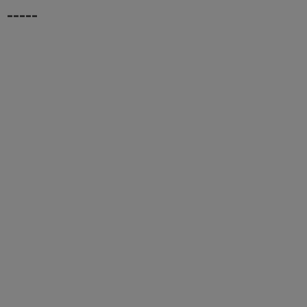
-----