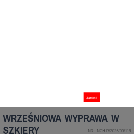
Zamknij
WRZEŚNIOWA WYPRAWA W
SZKIERY
NR: NCH-R/2025/09/119