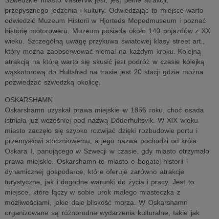
Szwedzkie miasto Västervik jest, jest pełne atrakcji,
przepysznego jedzenia i kultury. Odwiedzając to miejsce warto
odwiedzić Muzeum Historii w Hjorteds Mopedmuseum i poznać
historię motoroweru. Muzeum posiada około 140 pojazdów z XX
wieku. Szczególną uwagę przykuwa światowej klasy street art.,
który można zaobserwować niemal na każdym kroku. Kolejną
atrakcją na którą warto się skusić jest podróż w czasie kolejką
wąskotorową do Hultsfred na trasie jest 20 stacji gdzie można
pozwiedzać szwedzką okolicę.
OSKARSHAMN
Oskarshamn uzyskał prawa miejskie w 1856 roku, choć osada
istniała już wcześniej pod nazwą Döderhultsvik. W XIX wieku
miasto zaczęło się szybko rozwijać dzięki rozbudowie portu i
przemysłowi stoczniowemu, a jego nazwa pochodzi od króla
Oskara I, panującego w Szwecji w czasie, gdy miasto otrzymało
prawa miejskie. Oskarshamn to miasto o bogatej historii i
dynamicznej gospodarce, które oferuje zarówno atrakcje
turystyczne, jak i dogodne warunki do życia i pracy. Jest to
miejsce, które łączy w sobie urok małego miasteczka z
możliwościami, jakie daje bliskość morza. W Oskarshamn
organizowane są różnorodne wydarzenia kulturalne, takie jak