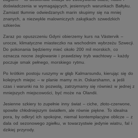
doświadczenia w wymagających, jesiennych warunkach Bałtyku.
Zamiast tłumnie odwiedzanych marin skupimy się na mniej
znanych, a niezwykle malowniczych zakątkach szwedzkich
szkierów.
Zaraz po opuszczeniu Gdyni obierzemy kurs na Västervik –
urocze, klimatyczne miasteczko na wschodnim wybrzeżu Szwecji.
Do pokonania będziemy mieć około 200 mil morskich, co
oznacza nocne żeglowanie i prawdziwy tryb wachtowy – każdy
poczuje smak pełnego, morskiego rytmu.
Po krótkim postoju ruszymy w głąb Kalmarsundu, kierując się do
kolejnych miejsc – w planie mamy m.in. Oskarshamn, a jeśli
czas i warunki na to pozwolą, zatrzymamy się również w jednej z
mniejszych miejscowości, być może na Olandii.
Jesienne szkiery to zupełnie inny świat – ciche, złoto-czerwone,
spowite chłodniejszym światłem, ale równie piękne. To idealna
pora, by odkryć ich spokojne, niemal kontemplacyjne oblicze – z
dala od sezonowego zgiełku, w towarzystwie jedynie wiatru, fal i
dzikiej przyrody.