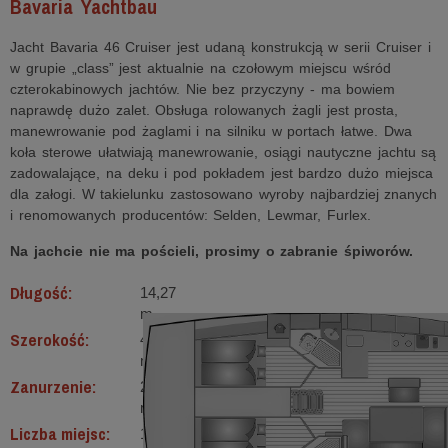
Bavaria Yachtbau
Jacht Bavaria 46 Cruiser jest udaną konstrukcją w serii Cruiser i
w grupie „class” jest aktualnie na czołowym miejscu wśród
czterokabinowych jachtów. Nie bez przyczyny - ma bowiem
naprawdę dużo zalet. Obsługa rolowanych żagli jest prosta,
manewrowanie pod żaglami i na silniku w portach łatwe. Dwa
koła sterowe ułatwiają manewrowanie, osiągi nautyczne jachtu są
zadowalające, na deku i pod pokładem jest bardzo dużo miejsca
dla załogi. W takielunku zastosowano wyroby najbardziej znanych
i renomowanych producentów: Selden, Lewmar, Furlex.
Na jachcie nie ma pościeli, prosimy o zabranie śpiworów.
Długość:
14,27
m
Szerokość:
4,35
m
Zanurzenie:
2,1
m
Liczba miejsc:
10