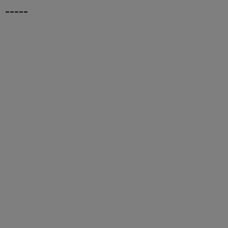
-----