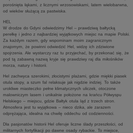
porośnięta łąkami, z licznymi wrzosowiskami, latem wielobarwna,
od wieków służącą za pastwiska.
HEL
W drodze do Gdyni odwiedzimy Hel – prawdziwą bałtycką
perełkę i jedno z najbardziej wyjątkowych miejsc na mapie Polski.
Za każdym razem, gdy wspominam moim zagranicznym
znajomym, że powinni odwiedzić Hel, widzę ich zdziwione
spojrzenia. Ale wystarczy raz tu przyjechać, by przekonać się, że
pod tą zabawną nazwą kryje się prawdziwy raj dla miłośników
morza, natury i historii.
Hel zachwyca szerokimi, złocistymi plażami, gdzie miękki piasek
otula stopy, a szum fal relaksuje jak nigdzie indziej. To także
urokliwe miasteczko pełne klimatycznych uliczek, otoczone
malowniczym lasem i unikalnie położone na krańcu Półwyspu
Helskiego – miejscu, gdzie Bałtyk otula ląd z trzech stron.
Atmosfera jest tu wyjątkowa – nieco dzika, ale zarazem
odprężająca, idealna na chwilę oddechu od codzienności.
Dla pasjonatów historii Hel oferuje liczne ślady przeszłości, od
militarnych fortyfikacji po dawne osady rybackie. To miejsce,