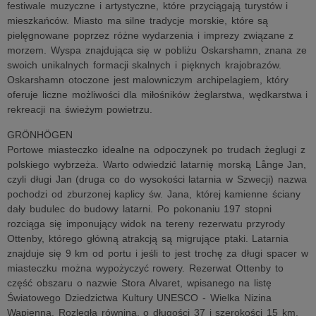
festiwale muzyczne i artystyczne, które przyciągają turystów i
mieszkańców. Miasto ma silne tradycje morskie, które są
pielęgnowane poprzez różne wydarzenia i imprezy związane z
morzem. Wyspa znajdująca się w pobliżu Oskarshamn, znana ze
swoich unikalnych formacji skalnych i pięknych krajobrazów.
Oskarshamn otoczone jest malowniczym archipelagiem, który
oferuje liczne możliwości dla miłośników żeglarstwa, wędkarstwa i
rekreacji na świeżym powietrzu.
GRÖNHÖGEN
Portowe miasteczko idealne na odpoczynek po trudach żeglugi z
polskiego wybrzeża. Warto odwiedzić latarnię morską Långe Jan,
czyli długi Jan (druga co do wysokości latarnia w Szwecji) nazwa
pochodzi od zburzonej kaplicy św. Jana, której kamienne ściany
dały budulec do budowy latarni. Po pokonaniu 197 stopni
rozciąga się imponujący widok na tereny rezerwatu przyrody
Ottenby, którego główną atrakcją są migrujące ptaki. Latarnia
znajduje się 9 km od portu i jeśli to jest trochę za długi spacer w
miasteczku można wypożyczyć rowery. Rezerwat Ottenby to
część obszaru o nazwie Stora Alvaret, wpisanego na listę
Światowego Dziedzictwa Kultury UNESCO - Wielka Nizina
Wapienna. Rozległa równina, o długości 37 i szerokości 15 km,