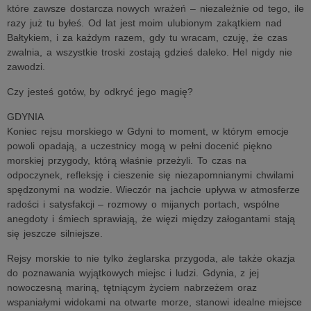
które zawsze dostarcza nowych wrażeń – niezależnie od tego, ile
razy już tu byłeś. Od lat jest moim ulubionym zakątkiem nad
Bałtykiem, i za każdym razem, gdy tu wracam, czuję, że czas
zwalnia, a wszystkie troski zostają gdzieś daleko. Hel nigdy nie
zawodzi.
Czy jesteś gotów, by odkryć jego magię?
GDYNIA
Koniec rejsu morskiego w Gdyni to moment, w którym emocje
powoli opadają, a uczestnicy mogą w pełni docenić piękno
morskiej przygody, którą właśnie przeżyli. To czas na
odpoczynek, refleksję i cieszenie się niezapomnianymi chwilami
spędzonymi na wodzie. Wieczór na jachcie upływa w atmosferze
radości i satysfakcji – rozmowy o mijanych portach, wspólne
anegdoty i śmiech sprawiają, że więzi między załogantami stają
się jeszcze silniejsze.
Rejsy morskie to nie tylko żeglarska przygoda, ale także okazja
do poznawania wyjątkowych miejsc i ludzi. Gdynia, z jej
nowoczesną mariną, tętniącym życiem nabrzeżem oraz
wspaniałymi widokami na otwarte morze, stanowi idealne miejsce