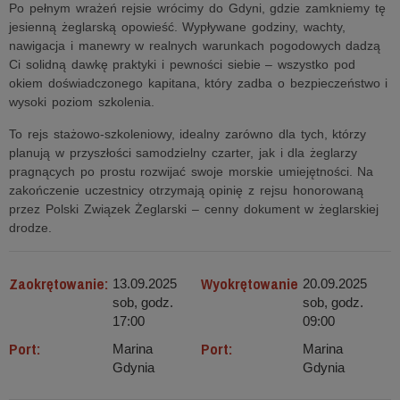
Po pełnym wrażeń rejsie wrócimy do Gdyni, gdzie zamkniemy tę
jesienną żeglarską opowieść. Wypływane godziny, wachty,
nawigacja i manewry w realnych warunkach pogodowych dadzą
Ci solidną dawkę praktyki i pewności siebie – wszystko pod
okiem doświadczonego kapitana, który zadba o bezpieczeństwo i
wysoki poziom szkolenia.
To rejs stażowo-szkoleniowy, idealny zarówno dla tych, którzy
planują w przyszłości samodzielny czarter, jak i dla żeglarzy
pragnących po prostu rozwijać swoje morskie umiejętności. Na
zakończenie uczestnicy otrzymają opinię z rejsu honorowaną
przez Polski Związek Żeglarski – cenny dokument w żeglarskiej
drodze.
Zaokrętowanie:
Wyokrętowanie
13.09.2025
20.09.2025
sob, godz.
sob, godz.
17:00
09:00
Port:
Port:
Marina
Marina
Gdynia
Gdynia