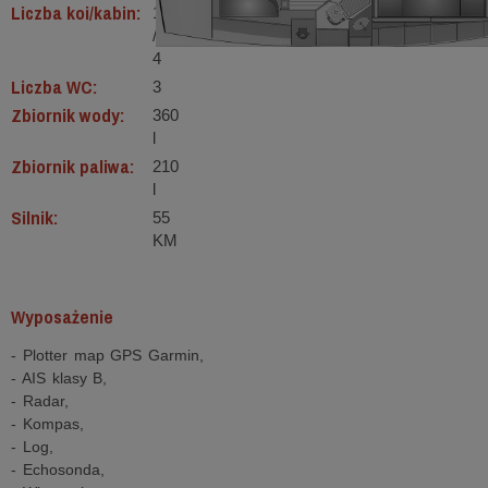
Liczba koi/kabin:
10
/
4
Liczba WC:
3
Zbiornik wody:
360
l
Zbiornik paliwa:
210
l
Silnik:
55
KM
Wyposażenie
- Plotter map GPS Garmin,
- AIS klasy B,
- Radar,
- Kompas,
- Log,
- Echosonda,