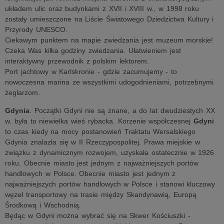
układem ulic oraz budynkami z XVII i XVIII w., w 1998 roku
zostały umieszczone na Liście Światowego Dziedzictwa Kultury i
Przyrody UNESCO.
Ciekawym punktem na mapie zwiedzania jest muzeum morskie!
Czeka Was kilka godziny zwiedzania. Ułatwieniem jest
interaktywny przewodnik z polskim lektorem.
Port jachtowy w Karlskronie - gdzie zacumujemy - to
nowoczesna marina ze wszystkimi udogodnieniami, potrzebnymi
żeglarzom.
Gdynia
. Początki Gdyni nie są znane, a do lat dwudziestych XX
w. była to niewielka wieś rybacka. Korzenie współczesnej
Gdyni
to czas kiedy na mocy postanowień Traktatu Wersalskiego
Gdynia znalazła się w II Rzeczypospolitej. Prawa miejskie w
związku z dynamicznym rozwojem, uzyskała ostatecznie w 1926
roku. Obecnie miasto jest jednym z najważniejszych portów
handlowych w Polsce. Obecnie miasto jest jednym z
najważniejszych portów handlowych w Polsce i stanowi kluczowy
węzeł transportowy na trasie między Skandynawią, Europą
Środkową i Wschodnią.
Będąc w Gdyni można wybrać się na Skwer Kościuszki -