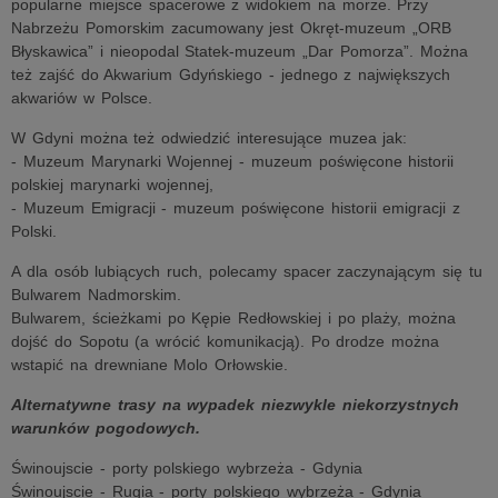
popularne miejsce spacerowe z widokiem na morze. Przy
Nabrzeżu Pomorskim zacumowany jest Okręt-muzeum „ORB
Błyskawica” i nieopodal Statek-muzeum „Dar Pomorza”. Można
też zajść do Akwarium Gdyńskiego - jednego z największych
akwariów w Polsce.
W Gdyni można też odwiedzić interesujące muzea jak:
- Muzeum Marynarki Wojennej - muzeum poświęcone historii
polskiej marynarki wojennej,
- Muzeum Emigracji - muzeum poświęcone historii emigracji z
Polski.
A dla osób lubiących ruch, polecamy spacer zaczynającym się tu
Bulwarem Nadmorskim.
Bulwarem, ścieżkami po Kępie Redłowskiej i po plaży, można
dojść do Sopotu (a wrócić komunikacją). Po drodze można
wstapić na drewniane Molo Orłowskie.
Alternatywne trasy na wypadek niezwykle niekorzystnych
warunków pogodowych.
Świnoujscie - porty polskiego wybrzeża - Gdynia
Świnoujscie - Rugia - porty polskiego wybrzeża - Gdynia