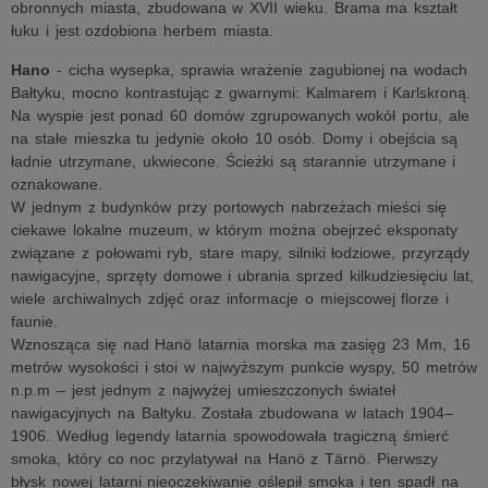
obronnych miasta, zbudowana w XVII wieku. Brama ma kształt
łuku i jest ozdobiona herbem miasta.
Hano
- cicha wysepka, sprawia wrażenie zagubionej na wodach
Bałtyku, mocno kontrastując z gwarnymi: Kalmarem i Karlskroną.
Na wyspie jest ponad 60 domów zgrupowanych wokół portu, ale
na stałe mieszka tu jedynie około 10 osób. Domy i obejścia są
ładnie utrzymane, ukwiecone. Ścieżki są starannie utrzymane i
oznakowane.
W jednym z budynków przy portowych nabrzeżach mieści się
ciekawe lokalne muzeum, w którym można obejrzeć eksponaty
związane z połowami ryb, stare mapy, silniki łodziowe, przyrządy
nawigacyjne, sprzęty domowe i ubrania sprzed kilkudziesięciu lat,
wiele archiwalnych zdjęć oraz informacje o miejscowej florze i
faunie.
Wznosząca się nad Hanö latarnia morska ma zasięg 23 Mm, 16
metrów wysokości i stoi w najwyższym punkcie wyspy, 50 metrów
n.p.m – jest jednym z najwyżej umieszczonych świateł
nawigacyjnych na Bałtyku. Została zbudowana w latach 1904–
1906. Według legendy latarnia spowodowała tragiczną śmierć
smoka, który co noc przylatywał na Hanö z Tärnö. Pierwszy
błysk nowej latarni nieoczekiwanie oślepił smoka i ten spadł na