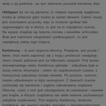
skały u jej podnóża– po tym zdarzeniu pozostał kamienny ślad.
Utklippan
bo na nią płyniemy, to miejsce naprawdę wyjątkowe,
trzeba je zobaczyć gdyż trudno je opisać słowami. Całość wyspy
jest rezerwatem przyrody, więc tu możecie spotkać foki
wygrzewające się w słońcu, tu jest na to największa szansa.
Na wyspie znajduje się latarnia morska i niewielkie schronisko.
Brak jest natomiast udogodnień cywilizacyjnych, co jest
największą zaletą tego miejsca.
Karlskrona
– to port wojenno-obronny. Podejście, jest proste i
łatwe, choć warto zapoznać się z locją i poćwiczyć nawigację.
Samo miasto położone jest na kilkunastu wyspach. Pod koniec
dziewiętnastego wieku Karlskrona spłonęła - zabudowa była w
dużej mierze drewniana - zatem do współczesnych czasów, z
historycznej zabudowy zostało niewiele. Po pożarze, centrum
miasta odbudowano w stylu secesyjnym. Z dawnych czasów
zachowały się kamienne i ceglane zabudowania wojskowe.
Obecnie, część z nich jest udostępniona do zwiedzania i niewiele
jest krajów, w których znajdziemy tak wiele świetnie zachowanych
zabytków wojskowości. Port wojenny Karlskrony, okoliczne
fortyfikacje, jak również miejska starówka z charakterystycznym