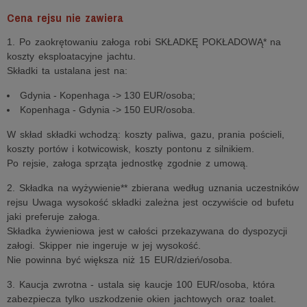
Cena rejsu nie zawiera
1. Po zaokrętowaniu załoga robi SKŁADKĘ POKŁADOWĄ* na
koszty eksploatacyjne jachtu.
Składki ta ustalana jest na:
Gdynia - Kopenhaga -> 130 EUR/osoba;
Kopenhaga - Gdynia -> 150 EUR/osoba.
W skład składki wchodzą: koszty paliwa, gazu, prania pościeli,
koszty portów i kotwicowisk, koszty pontonu z silnikiem.
Po rejsie, załoga sprząta jednostkę zgodnie z umową.
2. Składka na wyżywienie** zbierana według uznania uczestników
rejsu Uwaga wysokość składki zależna jest oczywiście od bufetu
jaki preferuje załoga.
Składka żywieniowa jest w całości przekazywana do dyspozycji
załogi. Skipper nie ingeruje w jej wysokość.
Nie powinna być większa niż 15 EUR/dzień/osoba.
3. Kaucja zwrotna - ustala się kaucje 100 EUR/osoba, która
zabezpiecza tylko uszkodzenie okien jachtowych oraz toalet.