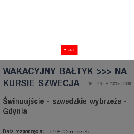
Zamknij
WAKACYJNY BAŁTYK >>> NA
KURSIE SZWECJA
NR: MSZ-R/2025/08/389
Świnoujście - szwedzkie wybrzeże -
Gdynia
Data rozpoczęcia:
17.08.2025 niedziela