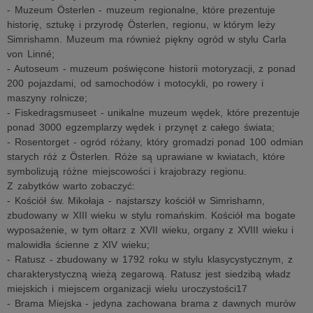
- Muzeum Österlen - muzeum regionalne, które prezentuje
historię, sztukę i przyrodę Österlen, regionu, w którym leży
Simrishamn. Muzeum ma również piękny ogród w stylu Carla
von Linné;
- Autoseum - muzeum poświęcone historii motoryzacji, z ponad
200 pojazdami, od samochodów i motocykli, po rowery i
maszyny rolnicze;
- Fiskedragsmuseet - unikalne muzeum wędek, które prezentuje
ponad 3000 egzemplarzy wędek i przynęt z całego świata;
- Rosentorget - ogród różany, który gromadzi ponad 100 odmian
starych róż z Österlen. Róże są uprawiane w kwiatach, które
symbolizują różne miejscowości i krajobrazy regionu.
Z zabytków warto zobaczyć:
- Kościół św. Mikołaja - najstarszy kościół w Simrishamn,
zbudowany w XIII wieku w stylu romańskim. Kościół ma bogate
wyposażenie, w tym ołtarz z XVII wieku, organy z XVIII wieku i
malowidła ścienne z XIV wieku;
- Ratusz - zbudowany w 1792 roku w stylu klasycystycznym, z
charakterystyczną wieżą zegarową. Ratusz jest siedzibą władz
miejskich i miejscem organizacji wielu uroczystości17
- Brama Miejska - jedyna zachowana brama z dawnych murów