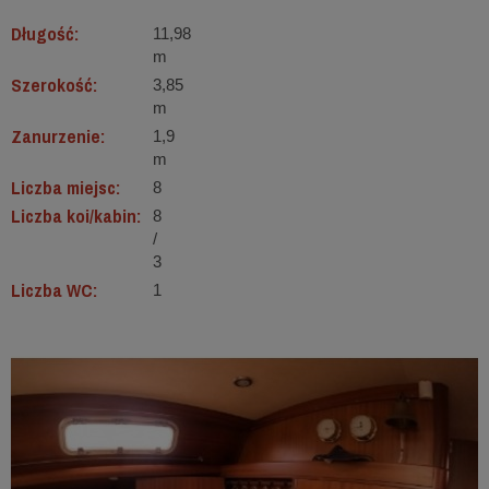
Długość:
11,98
m
Szerokość:
3,85
m
Zanurzenie:
1,9
m
Liczba miejsc:
8
Liczba koi/kabin:
8
/
3
Liczba WC:
1