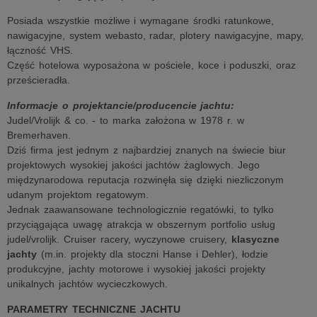
Posiada wszystkie możliwe i wymagane środki ratunkowe,
nawigacyjne, system webasto, radar, plotery nawigacyjne, mapy,
łączność VHS.
Część hotelowa wyposażona w pościele, koce i poduszki, oraz
prześcieradła.
Informacje o projektancie/producencie jachtu:
Judel/Vrolijk & co. - to marka założona w 1978 r. w
Bremerhaven.
Dziś firma jest jednym z najbardziej znanych na świecie biur
projektowych wysokiej jakości jachtów żaglowych. Jego
międzynarodowa reputacja rozwinęła się dzięki niezliczonym
udanym projektom regatowym.
Jednak zaawansowane technologicznie regatówki, to tylko
przyciągająca uwagę atrakcja w obszernym portfolio usług
judel/vrolijk. Cruiser racery, wyczynowe cruisery,
klasyczne
jachty
(m.in. projekty dla stoczni Hanse i Dehler), łodzie
produkcyjne, jachty motorowe i wysokiej jakości projekty
unikalnych jachtów wycieczkowych.
PARAMETRY TECHNICZNE JACHTU