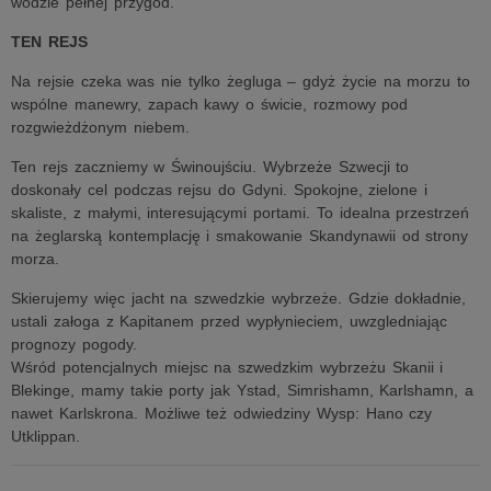
wodzie pełnej przygód.
TEN REJS
Na rejsie czeka was nie tylko żegluga – gdyż życie na morzu to
wspólne manewry, zapach kawy o świcie, rozmowy pod
rozgwieżdżonym niebem.
Ten rejs zaczniemy w Świnoujściu. Wybrzeże Szwecji to
doskonały cel podczas rejsu do Gdyni. Spokojne, zielone i
skaliste, z małymi, interesującymi portami. To idealna przestrzeń
na żeglarską kontemplację i smakowanie Skandynawii od strony
morza.
Skierujemy więc jacht na szwedzkie wybrzeże. Gdzie dokładnie,
ustali załoga z Kapitanem przed wypłynieciem, uwzgledniając
prognozy pogody.
Wśród potencjalnych miejsc na szwedzkim wybrzeżu Skanii i
Blekinge, mamy takie porty jak Ystad, Simrishamn, Karlshamn, a
nawet Karlskrona. Możliwe też odwiedziny Wysp: Hano czy
Utklippan.