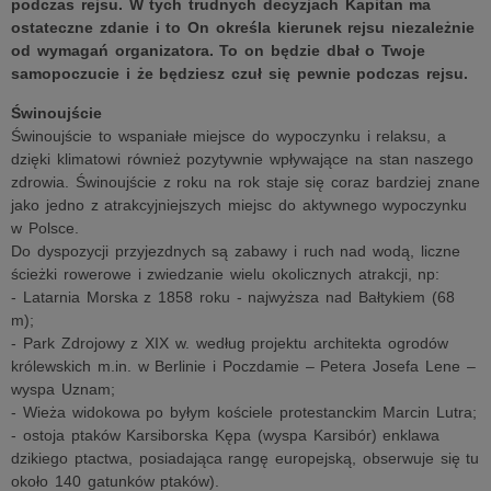
podczas rejsu. W tych trudnych decyzjach Kapitan ma
ostateczne zdanie i to On określa kierunek rejsu niezależnie
od wymagań organizatora. To on będzie dbał o Twoje
samopoczucie i że będziesz czuł się pewnie podczas rejsu.
Świnoujście
Świnoujście to wspaniałe miejsce do wypoczynku i relaksu, a
dzięki klimatowi również pozytywnie wpływające na stan naszego
zdrowia. Świnoujście z roku na rok staje się coraz bardziej znane
jako jedno z atrakcyjniejszych miejsc do aktywnego wypoczynku
w Polsce.
Do dyspozycji przyjezdnych są zabawy i ruch nad wodą, liczne
ścieżki rowerowe i zwiedzanie wielu okolicznych atrakcji, np:
- Latarnia Morska z 1858 roku - najwyższa nad Bałtykiem (68
m);
- Park Zdrojowy z XIX w. według projektu architekta ogrodów
królewskich m.in. w Berlinie i Poczdamie – Petera Josefa Lene –
wyspa Uznam;
- Wieża widokowa po byłym kościele protestanckim Marcin Lutra;
- ostoja ptaków Karsiborska Kępa (wyspa Karsibór) enklawa
dzikiego ptactwa, posiadająca rangę europejską, obserwuje się tu
około 140 gatunków ptaków).