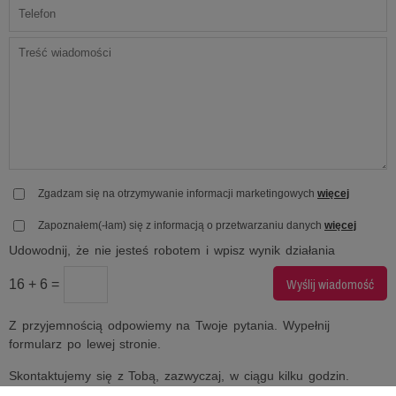
Zgadzam się na otrzymywanie informacji marketingowych
więcej
Zapoznałem(-łam) się z informacją o przetwarzaniu danych
więcej
Udowodnij, że nie jesteś robotem i wpisz wynik działania
16 + 6 =
Z przyjemnością odpowiemy na Twoje pytania. Wypełnij
formularz po lewej stronie.
Skontaktujemy się z Tobą, zazwyczaj, w ciągu kilku godzin.