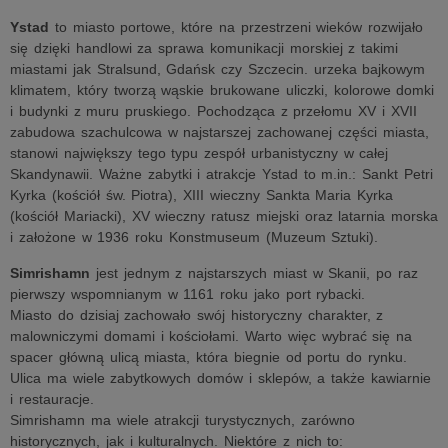
Ystad
to miasto portowe, które na przestrzeni wieków rozwijało
się dzięki handlowi za sprawa komunikacji morskiej z takimi
miastami jak Stralsund, Gdańsk czy Szczecin. urzeka bajkowym
klimatem, który tworzą wąskie brukowane uliczki, kolorowe domki
i budynki z muru pruskiego. Pochodząca z przełomu XV i XVII
zabudowa szachulcowa w najstarszej zachowanej części miasta,
stanowi największy tego typu zespół urbanistyczny w całej
Skandynawii. Ważne zabytki i atrakcje Ystad to m.in.: Sankt Petri
Kyrka (kościół św. Piotra), XIII wieczny Sankta Maria Kyrka
(kościół Mariacki), XV wieczny ratusz miejski oraz latarnia morska
i założone w 1936 roku Konstmuseum (Muzeum Sztuki).
Simrishamn
jest jednym z najstarszych miast w Skanii, po raz
pierwszy wspomnianym w 1161 roku jako port rybacki.
Miasto do dzisiaj zachowało swój historyczny charakter, z
malowniczymi domami i kościołami. Warto więc wybrać się na
spacer główną ulicą miasta, która biegnie od portu do rynku.
Ulica ma wiele zabytkowych domów i sklepów, a także kawiarnie
i restauracje.
Simrishamn ma wiele atrakcji turystycznych, zarówno
historycznych, jak i kulturalnych. Niektóre z nich to: