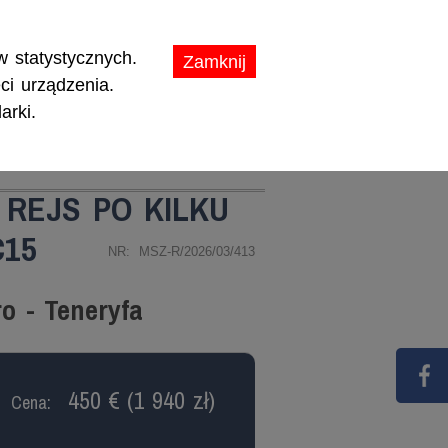
ikaty.
 statystycznych.
Zamknij
ci urządzenia.
arki.
TY
PROMOCJE
 REJS PO KILKU
C15
NR: MSZ-R/2026/03/413
o - Teneryfa
450 € (1 940 zł)
Cena: