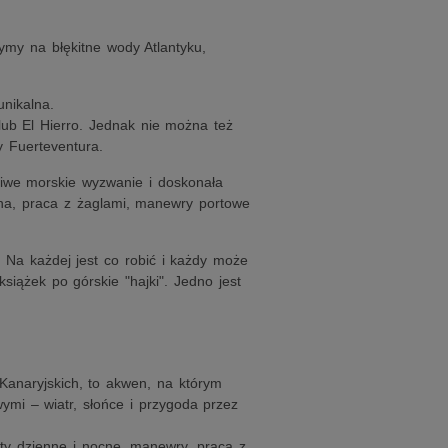
ymy na błękitne wody Atlantyku,
nikalna.
ub El Hierro. Jednak nie można też
y Fuerteventura.
ziwe morskie wyzwanie i doskonała
czna, praca z żaglami, manewry portowe
. Na każdej jest co robić i każdy może
siążek po górskie "hajki". Jedno jest
Kanaryjskich, to akwen, na którym
mi – wiatr, słońce i przygoda przez
ty dzienne i nocne, manewry, praca z