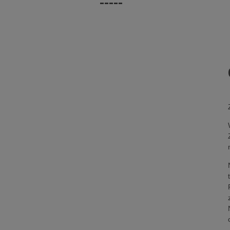
-----