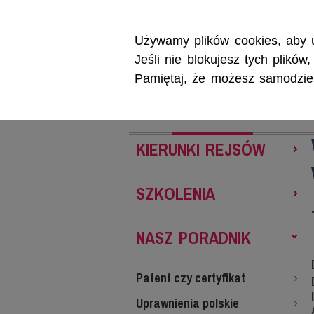
Używamy plików cookies, aby u
Jeśli nie blokujesz tych plikó
Pamiętaj, że możesz samodzieln
REJSY
SZKOL
KIERUNKI REJSÓW
SZKOLENIA
NASZ PORADNIK
Patent czy certyfikat
Uprawnienia polskie