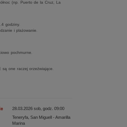
północ (np. Puerto de la Cruz, La
.4 godziny.
dzanie i plażowanie.
ściowo pochmurne.
 są one raczej orzeźwiające.
ie
28.03.2026 sob, godz. 09:00
Teneryfa, San Miguell - Amarilla
Marina