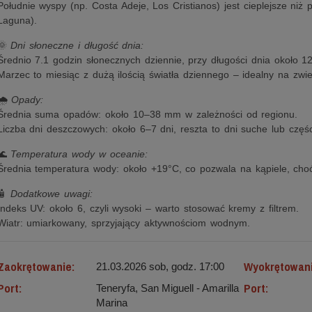
Południe wyspy (np. Costa Adeje, Los Cristianos) jest cieplejsze niż 
Laguna).
🌞
Dni słoneczne i długość dnia:
Średnio 7.1 godzin słonecznych dziennie, przy długości dnia około 12
Marzec to miesiąc z dużą ilością światła dziennego – idealny na zwie
🌧️
Opady:
Średnia suma opadów: około 10–38 mm w zależności od regionu.
Liczba dni deszczowych: około 6–7 dni, reszta to dni suche lub czę
🌊
Temperatura wody w oceanie:
Średnia temperatura wody: około +19°C, co pozwala na kąpiele, choć
🧴
Dodatkowe uwagi:
Indeks UV: około 6, czyli wysoki – warto stosować kremy z filtrem.
Wiatr: umiarkowany, sprzyjający aktywnościom wodnym.
Zaokrętowanie:
Wyokrętowan
21.03.2026 sob, godz. 17:00
Port:
Port:
Teneryfa, San Miguell - Amarilla
Marina