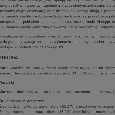
- w czasie wachty nawigacyjnej zajmują się przygotowaniem jachtu do
biorą udział w manewrach zgodnie z przydzielonymi zadaniami, steruj
prowadzą ciągłą obserwację oraz dziennik pokładowy, dbają o porząde
- w ramach wachty kambuzowej (odpowiedzialnej za posiłki) przygotowu
porządek pod pokładem, sprzątając kambuz oraz łazienki, klarując 
- w ramach wachty kotwicznej prowadzą ciągłą obserwację i odpowie
Niezależnie od przydzielonych wacht i zadań w ich ramach, kapitan 
razie potrzeby wydaje polecenia wykonania potrzebnych zadań przy ż
postojów w portach czy na kotwicy, itd.
POGODA
Warto wiedzieć, że kiedy w Polsce panuje mróz czy plucha na Wyspac
marzec ) temperatura powietrza wynosi od 20 do 28 stopni, a tempe
Teneryfa
Marzec to doskonały czas na podróż – poza sezonem, bez tłumów i
🌤️
Temperatura powietrza:
Średnia dzienna temperatura: około +22.1°C, z możliwymi wzrostami 
Średnia nocna temperatura: około +15.9°C, choć lokalnie może spaś