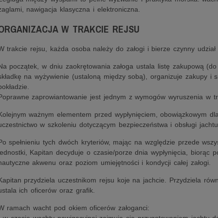
żaglami, nawigacja klasyczna i elektroniczna.
ORGANIZACJA W TRAKCIE REJSU
W trakcie rejsu, każda osoba należy do załogi i bierze czynny udział
Na początek, w dniu zaokrętowania załoga ustala listę zakupową (do 
składkę na wyżywienie (ustaloną między sobą), organizuje zakupy i 
pokładzie.
Poprawne zaprowiantowanie jest jednym z wymogów wyruszenia w tr
Kolejnym ważnym elementem przed wypłynięciem, obowiązkowym dla 
uczestnictwo w szkoleniu dotyczącym bezpieczeństwa i obsługi jachtu
Po spełnieniu tych dwóch kryteriów, mając na względzie przede wszy
jednostki, Kapitan decyduje o czasie/porze dnia wypłynięcia, biorą
nautyczne akwenu oraz poziom umiejętności i kondycji całej załogi.
Kapitan przydziela uczestnikom rejsu koje na jachcie. Przydziela rów
ustala ich oficerów oraz grafik.
W ramach wacht pod okiem oficerów załoganci: