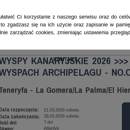
Rejsy morskie i śródlądowe, szkolenia żeglarskie, patenty i certyf
łatwić Ci korzystanie z naszego serwisu oraz do celów
w, to zgadzasz się na ich użycie oraz zapisanie w pamię
ie zarządzać cookies, zmieniając ustawienia przegląd
ENIA
CZARTERY
PATENTY I CERTYFIKA
WYSPY KANARYJSKIE 2026 >>>
KONTAKT
WYSPACH ARCHIPELAGU - NO.
Teneryfa - La Gomera/La Palma/El Hier
Data rozpoczęcia:
21.03.2026 sobota
Data zakończenia:
28.03.2026 sobota
Ilość dni:
7 dni
Akwen:
Atlantyk