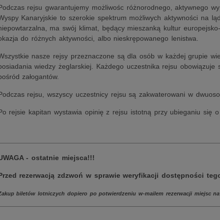
Podczas rejsu gwarantujemy możliwośc różnorodnego, aktywnego wyp
Wyspy Kanaryjskie to szerokie spektrum możliwych aktywności na ląd
niepowtarzalna, ma swój klimat, będący mieszanką kultur europejsko-
okazja do różnych aktywności, albo nieskrępowanego lenistwa.
Wszystkie nasze rejsy przeznaczone są dla osób w każdej grupie wi
posiadania wiedzy żeglarskiej. Każdego uczestnika rejsu obowiązuje
pośród załogantów.
Podczas rejsu, wszyscy uczestnicy rejsu są zakwaterowani w dwuos
Po rejsie kapitan wystawia opinię z rejsu istotną przy ubieganiu się
________________________________________________________
UWAGA - ostatnie miejsca!!!
Przed rezerwacją zdzwoń w sprawie weryfikacji dostępności tego
Zakup biletów lotniczych dopiero po potwierdzeniu w-mailem rezerwacji miejsc na 
________________________________________________________