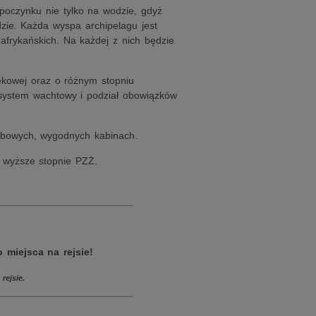
oczynku nie tylko na wodzie, gdyż
zie. Każda wyspa archipelagu jest
afrykańskich. Na każdej z nich będzie
ekowej oraz o różnym stopniu
 system wachtowy i podział obowiązków
obowych, wygodnych kabinach.
 o wyższe stopnie PZŻ.
________________________
 miejsca na rejsie!
rejsie.
________________________