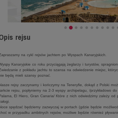
Opis rejsu
Zapraszamy na cykl rejsów jachtem po Wyspach Kanaryjskich.
Wyspy Kanaryjskie co roku przyciągają żeglarzy i turystów, spragniony
Zwiedzanie z pokładu jachtu to szansa na odwiedzenie miejsc, których
nie będą mieli szansy poznać.
Nasze rejsy zaczynamy i kończymy na Teneryfie, dokąd z Polski moż
tarkcie rejsu, popłyniemy na 2-3 wyspy archipelagu, /przykładowo 
Palama, El Hiero, Gran Canaria/ Które z nich odwiedzimy zależy od 
załogi.
Noce spędzać będziemy zazwyczaj w portach (gdzie będzie możliwoś
choć w przypadku ambitnych rejsów, możliwe będzie również pływani