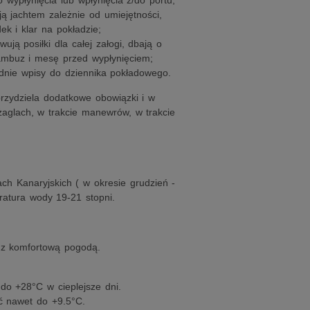
 wypłynięcia lub wpłynięcia z/do portu,
ą jachtem zależnie od umiejętności,
k i klar na pokładzie;
ją posiłki dla całej załogi, dbają o
kambuz i mesę przed wypłynięciem;
dnie wpisy do dziennika pokładowego.
przydziela dodatkowe obowiązki i w
aglach, w trakcie manewrów, w trakcie
h Kanaryjskich ( w okresie grudzień -
ratura wody 19-21 stopni.
 z komfortową pogodą.
do +28°C w cieplejsze dni.
ć nawet do +9.5°C.