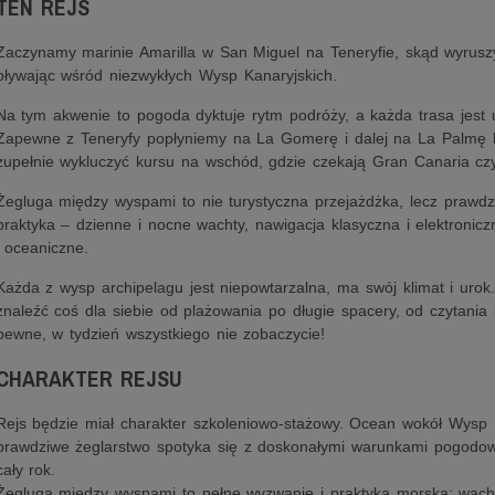
TEN REJS
Zaczynamy marinie Amarilla w San Miguel na Teneryfie, skąd wyrusz
pływając wśród niezwykłych Wysp Kanaryjskich.
Na tym akwenie to pogoda dyktuje rytm podróży, a każda trasa jest u
Zapewne z Teneryfy popłyniemy na La Gomerę i dalej na La Palmę l
zupełnie wykluczyć kursu na wschód, gdzie czekają Gran Canaria cz
Żegluga między wyspami to nie turystyczna przejażdżka, lecz prawd
praktyka – dzienne i nocne wachty, nawigacja klasyczna i elektroni
i oceaniczne.
Każda z wysp archipelagu jest niepowtarzalna, ma swój klimat i urok
znaleźć coś dla siebie od plażowania po długie spacery, od czytania k
pewne, w tydzień wszystkiego nie zobaczycie!
CHARAKTER REJSU
Rejs będzie miał charakter szkoleniowo-stażowy. Ocean wokół Wysp 
prawdziwe żeglarstwo spotyka się z doskonałymi warunkami pogodowy
cały rok.
Żegluga między wyspami to pełne wyzwanie i praktyka morska: wach