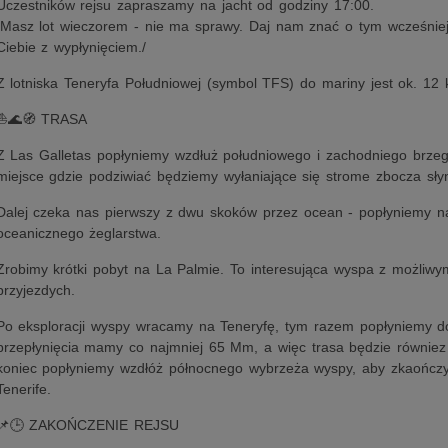
Uczestników rejsu zapraszamy na jacht od godziny 17:00.
/Masz lot wieczorem - nie ma sprawy. Daj nam znać o tym wcześniej
Ciebie z wypłynięciem./
Z lotniska Teneryfa Południowej (symbol TFS) do mariny jest ok. 12 
⛵🌊🧭 TRASA
Z Las Galletas popłyniemy wzdłuż południowego i zachodniego brzeg
miejsce gdzie podziwiać będziemy wyłaniające się strome zbocza sł
Dalej czeka nas pierwszy z dwu skoków przez ocean - popłyniemy 
oceanicznego żeglarstwa.
Zrobimy krótki pobyt na La Palmie. To interesująca wyspa z możliwy
przyjezdych.
Po eksploracji wyspy wracamy na Teneryfę, tym razem popłyniemy d
przepłynięcia mamy co najmniej 65 Mm, a więc trasa będzie równie
koniec popłyniemy wzdłóż północnego wybrzeża wyspy, aby zkaończyć
Tenerife.
📌🕒 ZAKOŃCZENIE REJSU