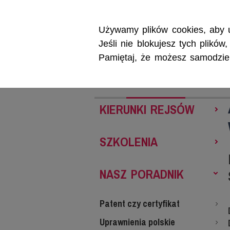
Używamy plików cookies, aby u
Jeśli nie blokujesz tych plikó
Pamiętaj, że możesz samodzieln
REJSY
SZKOL
KIERUNKI REJSÓW
SZKOLENIA
NASZ PORADNIK
Patent czy certyfikat
Uprawnienia polskie