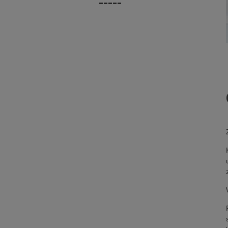
-----