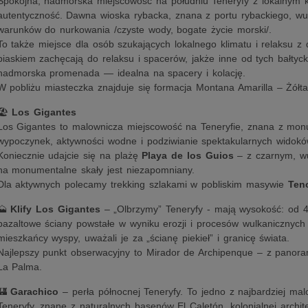
Spokojna, nadmorska miejscowość na południu Teneryfy z lokalnym k
autentyczność. Dawna wioska rybacka, znana z portu rybackiego, wul
warunków do nurkowania /czyste wody, bogate życie morski/.
To także miejsce dla osób szukających lokalnego klimatu i relaksu z
piaskiem zachęcają do relaksu i spacerów, jakże inne od tych bałtyck
nadmorska promenada — idealna na spacery i kolację.
W pobliżu miasteczka znajduje się formacja Montana Amarilla – Żółt
🏖️
Los Gigantes
Los Gigantes to malownicza miejscowość na Teneryfie, znana z monu
wypoczynek, aktywności wodne i podziwianie spektakularnych widokó
Koniecznie udajcie się na plażę
Playa de los Guios
– z czarnym, wu
na monumentalne skały jest niezapomniany.
Dla aktywnych polecamy trekking szlakami w pobliskim masywie
Ten
🗻
Klify Los Gigantes
– „Olbrzymy” Teneryfy - mają wysokość: od 
bazaltowe ściany powstałe w wyniku erozji i procesów wulkanicznych 
mieszkańcy wyspy, uważali je za „ścianę piekieł” i granicę świata.
Najlepszy punkt obserwacyjny to Mirador de Archipenque – z panora
La Palma.
🏰
Garachico
– perła północnej Teneryfy. To jedno z najbardziej mal
Teneryfy, znane z naturalnych basenów El Caletón, kolonialnej archite