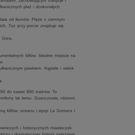
limatem, zachowującym tradycje i
kanicznych plaż i doskonałych
 dala od tłumów. Plaże z ciemnym
ich. Tuz przy porcie znajduje się
a Góra.
mentalnych klifów. Idealne miejsce na
w.
lkanicznym piaskiem. Kąpiele i widok
o
.
450 do nawet 800 metrów. To
miliony lat temu. Guanczowie, rdzenni
mą klifów, oceanu i wysp La Gomera i
owniczych i historycznych miasteczek
ktury i dramatycznej historii związanej