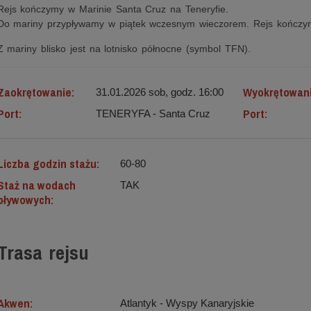
Rejs kończymy w Marinie Santa Cruz na Teneryfie.
Do mariny przypływamy w piątek wczesnym wieczorem. Rejs kończym
Z mariny blisko jest na lotnisko północne (symbol TFN).
Zaokrętowanie:
Wyokrętowan
31.01.2026 sob, godz. 16:00
Port:
Port:
TENERYFA - Santa Cruz
Liczba godzin stażu:
60-80
Staż na wodach
TAK
pływowych:
Trasa rejsu
Akwen:
Atlantyk ‐ Wyspy Kanaryjskie