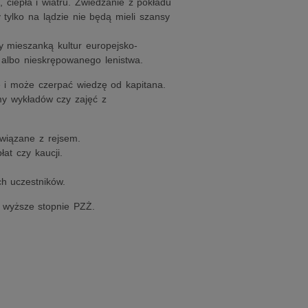
 ciepła i wiatru. Zwiedzanie z pokładu
 tylko na lądzie nie będą mieli szansy
y mieszanką kultur europejsko-
 albo nieskrępowanego lenistwa.
e i może czerpać wiedzę od kapitana.
my wykładów czy zajęć z
wiązane z rejsem.
at czy kaucji.
ch uczestników.
 o wyższe stopnie PZŻ.