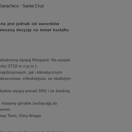
 Garachico - Santa Cruz
iona jest jednak od warunków
ateczną decyzję na temat kształtu
zaludnioną wyspą Hiszpanii. Na wyspie
ości 3718 m n.p.m.).
rajobrazowym, jak i klimatycznym.
j deszczowa, chłodniejsza, ze skalistym
ołudniu wyspy ponad 300) i ze średnią
, masywy górskie zachęcają do
werem.
owy Teno, Góry Anaga.