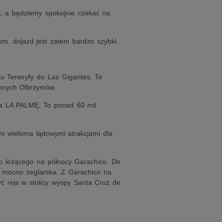
, a będziemy spokojnie czekać na
km, dojazd jest zatem bardzo szybki.
u Teneryfy do Las Gigantes. To
ynnych Olbrzymów.
na LA PALMĘ. To ponad 60 mil
mi wieloma lądowymi atrakcjami dla
o leżącego na północy Garachico. Do
z mocno żeglarska. Z Garachico na
 rejs w stolicy wyspy Santa Cruz de