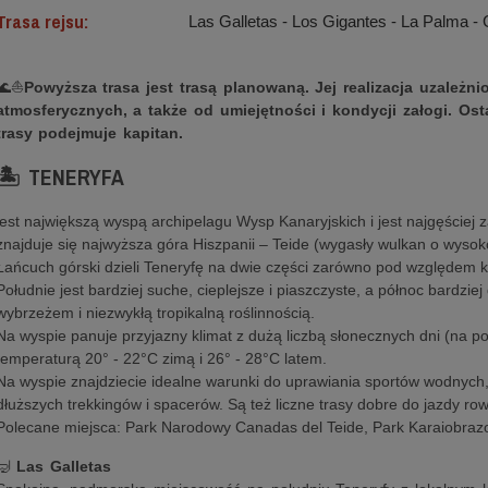
Trasa rejsu:
Las Galletas - Los Gigantes - La Palma -
🌊⛵
Powyższa trasa jest trasą planowaną. Jej realizacja uzależn
atmosferycznych, a także od umiejętności i kondycji załogi. Ost
trasy podejmuje kapitan.
🏝️ TENERYFA
jest największą wyspą archipelagu Wysp Kanaryjskich i jest najgęściej 
znajduje się najwyższa góra Hiszpanii – Teide (wygasły wulkan o wysok
Łańcuch górski dzieli Teneryfę na dwie części zarówno pod względem k
Południe jest bardziej suche, cieplejsze i piaszczyste, a północ bardzie
wybrzeżem i niezwykłą tropikalną roślinnością.
Na wyspie panuje przyjazny klimat z dużą liczbą słonecznych dni (na p
temperaturą 20° - 22°C zimą i 26° - 28°C latem.
Na wyspie znajdziecie idealne warunki do uprawiania sportów wodnych
dłuższych trekkingów i spacerów. Są też liczne trasy dobre do jazdy ro
Polecane miejsca: Park Narodowy Canadas del Teide, Park Karaiobraz
🤿
Las Galletas