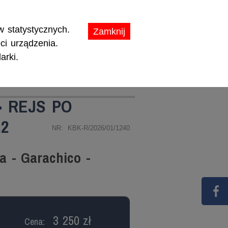
ikaty.
 statystycznych.
Zamknij
ci urządzenia.
arki.
TY
PROMOCJE
> REJS PO
.2
NR: KBK-R/2026/01/1240
a - Garachico -
3 250 zł
Cena: