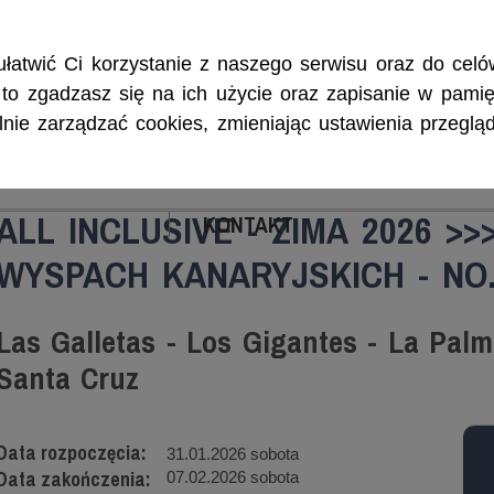
Rejsy morskie i śródlądowe, szkolenia żeglarskie, patenty i certyf
łatwić Ci korzystanie z naszego serwisu oraz do celów
w, to zgadzasz się na ich użycie oraz zapisanie w pamię
ie zarządzać cookies, zmieniając ustawienia przegląd
ENIA
CZARTERY
PATENTY I CERTYFIKA
ALL INCLUSIVE - ZIMA 2026 >>
KONTAKT
WYSPACH KANARYJSKICH - NO
Las Galletas - Los Gigantes - La Palm
Santa Cruz
Data rozpoczęcia:
31.01.2026 sobota
Data zakończenia:
07.02.2026 sobota