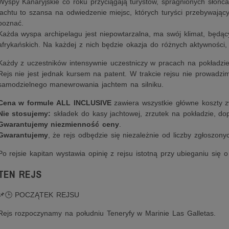
Wyspy Kanaryjskie co roku przyciągają turystów, spragnionych słońca,
jachtu to szansa na odwiedzenie miejsc, których turyści przebywający
poznać.
Każda wyspa archipelagu jest niepowtarzalna, ma swój klimat, będąc
afrykańskich. Na każdej z nich będzie okazja do różnych aktywności,
Każdy z uczestników intensywnie uczestniczy w pracach na pokładzi
Rejs nie jest jednak kursem na patent. W trakcie rejsu nie prowadzi
samodzielnego manewrowania jachtem na silniku.
Cena w formule ALL INCLUSIVE
zawiera wszystkie główne koszty z
Nie stosujemy:
składek do kasy jachtowej, zrzutek na pokładzie, dopł
Gwarantujemy niezmienność ceny
.
Gwarantujemy
, że rejs odbędzie się niezależnie od liczby zgłoszony
Po rejsie kapitan wystawia opinię z rejsu istotną przy ubieganiu się
TEN REJS
📌🕒 POCZĄTEK REJSU
Rejs rozpoczynamy na południu Teneryfy w Marinie Las Galletas.