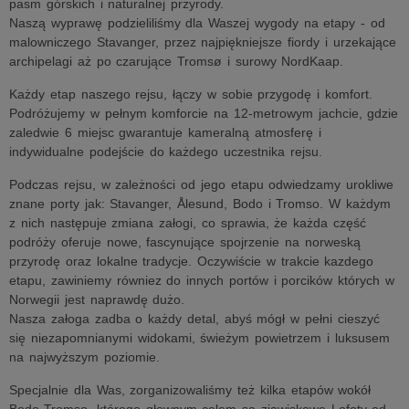
pasm górskich i naturalnej przyrody.
Naszą wyprawę podzieliliśmy dla Waszej wygody na etapy - od
malowniczego Stavanger, przez najpiękniejsze fiordy i urzekające
archipelagi aż po czarujące Tromsø i surowy NordKaap.
Każdy etap naszego rejsu, łączy w sobie przygodę i komfort.
Podróżujemy w pełnym komforcie na 12-metrowym jachcie, gdzie
zaledwie 6 miejsc gwarantuje kameralną atmosferę i
indywidualne podejście do każdego uczestnika rejsu.
Podczas rejsu, w zależności od jego etapu odwiedzamy urokliwe
znane porty jak: Stavanger, Ålesund, Bodo i Tromso. W każdym
z nich następuje zmiana załogi, co sprawia, że każda część
podróży oferuje nowe, fascynujące spojrzenie na norweską
przyrodę oraz lokalne tradycje. Oczywiście w trakcie kazdego
etapu, zawiniemy równiez do innych portów i porcików których w
Norwegii jest naprawdę dużo.
Nasza załoga zadba o każdy detal, abyś mógł w pełni cieszyć
się niezapomnianymi widokami, świeżym powietrzem i luksusem
na najwyższym poziomie.
Specjalnie dla Was, zorganizowaliśmy też kilka etapów wokół