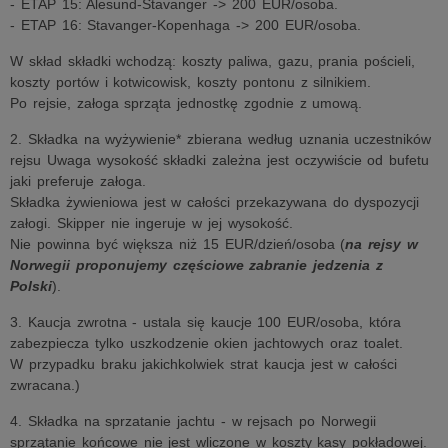
- ETAP 15: Alesund-Stavanger -> 200 EUR/osoba.
- ETAP 16: Stavanger-Kopenhaga -> 200 EUR/osoba.
W skład składki wchodzą: koszty paliwa, gazu, prania pościeli,
koszty portów i kotwicowisk, koszty pontonu z silnikiem.
Po rejsie, załoga sprząta jednostkę zgodnie z umową.
2. Składka na wyżywienie* zbierana według uznania uczestników
rejsu Uwaga wysokość składki zależna jest oczywiście od bufetu
jaki preferuje załoga.
Składka żywieniowa jest w całości przekazywana do dyspozycji
załogi. Skipper nie ingeruje w jej wysokość.
Nie powinna być większa niż 15 EUR/dzień/osoba (
na rejsy w
Norwegii proponujemy częściowe zabranie jedzenia z
Polski
).
3. Kaucja zwrotna - ustala się kaucje 100 EUR/osoba, która
zabezpiecza tylko uszkodzenie okien jachtowych oraz toalet.
W przypadku braku jakichkolwiek strat kaucja jest w całości
zwracana.)
4. Składka na sprzatanie jachtu - w rejsach po Norwegii
sprzątanie końcowe nie jest wliczone w koszty kasy pokładowej.