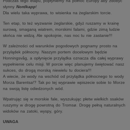
Podczas tego etapu, popłyniemy na północ Europy aby zdobyć
słynny
Nordkapp
!
Dla wielu taka wyprawa, to wisienka na żeglarskim torcie.
Ten etap, to też wyzwanie żeglarskie, gdyż ruszamy w krainę
surową, smaganą wiatrem, morskimi falami, gdzie zimą ludzie
słońca nie widzą. Ale spokojnie, nas noc tu nie zastanie!!!
W zależności od warunków pogodowych pognamy prosto na
przylądek północny. Naszym portem docelowym będzie
Honningsvåg, a opłynięcie przylądka oznacza dla całej wyprawy
wypełnienie celu misji. W porcie więc planujemy świętować nasz
sukces, do drogą morską niewielu tu dociera!!!
A wiecie, że wody na wschód od przylądka północnego to wody
Morza Barentsa!? Tak po tej wyprawie wpiszecie sobie to Morze
na swoją listę odiedzonych wód.
Wpatrując się w morskie fale, wyszukując płetw wielkich ssaków
ruszymy w drogę powrotną do Tromsø. Drogę pełną naturalnych
widoków na zatoki, wyspy, góry.
UWAGA