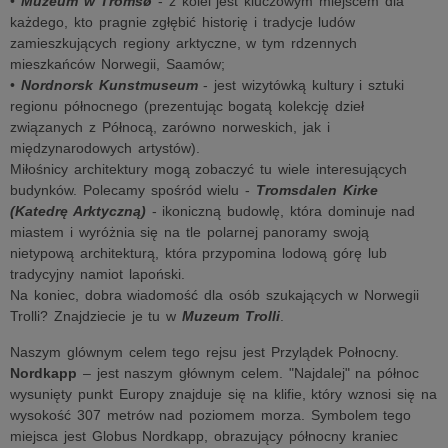
•
Muzeum w Tromsø
- z kolei jest kluczowym miejscem dla
każdego, kto pragnie zgłębić historię i tradycje ludów
zamieszkujących regiony arktyczne, w tym rdzennych
mieszkańców Norwegii, Saamów;
•
Nordnorsk Kunstmuseum
- jest wizytówką kultury i sztuki
regionu północnego (prezentując bogatą kolekcję dzieł
związanych z Północą, zarówno norweskich, jak i
międzynarodowych artystów).
Miłośnicy architektury mogą zobaczyć tu wiele interesujących
budynków. Polecamy spośród wielu -
Tromsdalen Kirke
(Katedrę Arktyczną)
- ikoniczną budowlę, która dominuje nad
miastem i wyróżnia się na tle polarnej panoramy swoją
nietypową architekturą, która przypomina lodową górę lub
tradycyjny namiot lapoński.
Na koniec, dobra wiadomość dla osób szukających w Norwegii
Trolli? Znajdziecie je tu w
Muzeum Trolli
.
Naszym glównym celem tego rejsu jest Przylądek Połnocny.
Nordkapp
– jest naszym głównym celem. "Najdalej" na północ
wysunięty punkt Europy znajduje się na klifie, który wznosi się na
wysokość 307 metrów nad poziomem morza. Symbolem tego
miejsca jest Globus Nordkapp, obrazujący północny kraniec