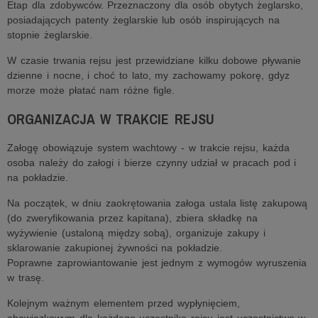
Etap dla zdobywców. Przeznaczony dla osób obytych żeglarsko,
posiadających patenty żeglarskie lub osób inspirujących na
stopnie żeglarskie.
W czasie trwania rejsu jest przewidziane kilku dobowe pływanie
dzienne i nocne, i choć to lato, my zachowamy pokorę, gdyz
morze może płatać nam różne figle.
ORGANIZACJA W TRAKCIE REJSU
Załogę obowiązuje system wachtowy - w trakcie rejsu, każda
osoba należy do załogi i bierze czynny udział w pracach pod i
na pokładzie.
Na początek, w dniu zaokrętowania załoga ustala listę zakupową
(do zweryfikowania przez kapitana), zbiera składkę na
wyżywienie (ustaloną między sobą), organizuje zakupy i
sklarowanie zakupionej żywności na pokładzie.
Poprawne zaprowiantowanie jest jednym z wymogów wyruszenia
w trasę.
Kolejnym ważnym elementem przed wypłynięciem,