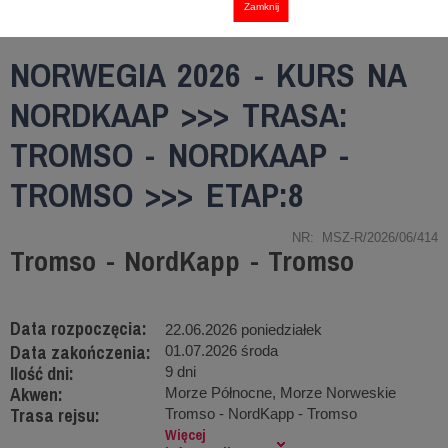
Zamknij
NORWEGIA 2026 - KURS NA
NORDKAAP >>> TRASA:
TROMSO - NORDKAAP -
TROMSO >>> ETAP:8
NR: MSZ-R/2026/06/414
Tromso - NordKapp - Tromso
Data rozpoczęcia:
22.06.2026 poniedziałek
Data zakończenia:
01.07.2026 środa
Ilość dni:
9 dni
Akwen:
Morze Północne, Morze Norweskie
Trasa rejsu:
Tromso - NordKapp - Tromso
Więcej