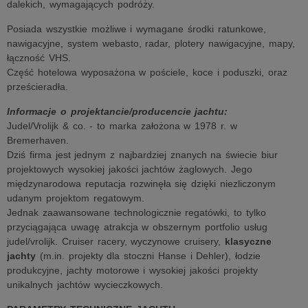
dalekich, wymagających podróży.
Posiada wszystkie możliwe i wymagane środki ratunkowe,
nawigacyjne, system webasto, radar, plotery nawigacyjne, mapy,
łączność VHS.
Część hotelowa wyposażona w pościele, koce i poduszki, oraz
prześcieradła.
Informacje o projektancie/producencie jachtu:
Judel/Vrolijk & co. - to marka założona w 1978 r. w
Bremerhaven.
Dziś firma jest jednym z najbardziej znanych na świecie biur
projektowych wysokiej jakości jachtów żaglowych. Jego
międzynarodowa reputacja rozwinęła się dzięki niezliczonym
udanym projektom regatowym.
Jednak zaawansowane technologicznie regatówki, to tylko
przyciągająca uwagę atrakcja w obszernym portfolio usług
judel/vrolijk. Cruiser racery, wyczynowe cruisery,
klasyczne
jachty
(m.in. projekty dla stoczni Hanse i Dehler), łodzie
produkcyjne, jachty motorowe i wysokiej jakości projekty
unikalnych jachtów wycieczkowych.