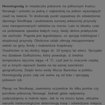
Honningsvåg
to miasteczko położone na północnym krańcu
Norwegii i uchodzi za jedną z najbardziej na północ wysuniętych
osad na świecie. To doskonały punkt wypadowy do odwiedzenie
słynnego NordKapp i podziwiania surowej arktycznej przyrody
oraz niezapomnianych widoków na morze. Lato to idealny czas
na podziwianie zjawiska białych nocy, kiedy słońce praktycznie
nie zachodzi. Pogoda jest łagodniejsza, co sprzyja trekkingowi i
eksploracji przyrody. Okoliczne szlaki oferują niezapomniane
widoki na góry, fiordy i malownicze krajobrazy.
Osadnictwo w tej okolicy sięga ok. 10 tysięcy lat wtecz. Sprzyjało
mu działanie Golfsztromu, który powoduje, iż średnia
temperatura stycznia sięga –4 °C, czyli jest tu znacznie cieplej,
niż w innych rejonach świata na tej samej szerokości
geograficznej. Dzięki temu wody Morza Barentsa w pobliżu
Honningsvåg przez cały rok wolne są od lodu i sprzyjają
połowom ryb.
Płynąc na Nordkaap, zawiniemy oczywiście do kilku portów czy
porcików północnej Norwegii. Jednak gdzie wpłyniemy,
zadecydujemy w trakcie rejsu. Jak to na morzu bywa, aktualne
warunki meteorologiczne determinują trasę i odwiedzane miejsca.