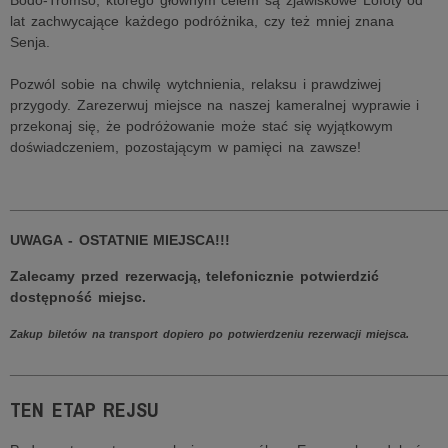
Bodo-Tromso, którego głownym celem są zjawiskowe Lofoty od
lat zachwycające każdego podróżnika, czy też mniej znana
Senja.
Pozwól sobie na chwilę wytchnienia, relaksu i prawdziwej
przygody. Zarezerwuj miejsce na naszej kameralnej wyprawie i
przekonaj się, że podróżowanie może stać się wyjątkowym
doświadczeniem, pozostającym w pamięci na zawsze!
______________________________________________________
UWAGA - OSTATNIE MIEJSCA!!!
Zalecamy przed rezerwacją, telefonicznie potwierdzić
dostępność miejsc.
Zakup biletów na transport dopiero po potwierdzeniu rezerwacji miejsca.
______________________________________________________
TEN ETAP REJSU