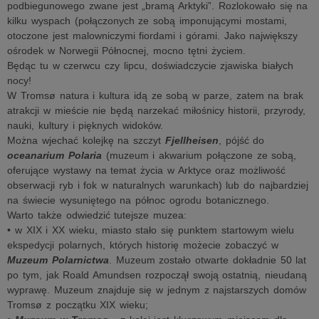
podbiegunowego zwane jest „bramą Arktyki”. Rozlokowało się na
kilku wyspach (połączonych ze sobą imponującymi mostami,
otoczone jest malowniczymi fiordami i górami. Jako największy
ośrodek w Norwegii Północnej, mocno tętni życiem.
Będąc tu w czerwcu czy lipcu, doświadczycie zjawiska białych
nocy!
W Tromsø natura i kultura idą ze sobą w parze, zatem na brak
atrakcji w mieście nie będą narzekać miłośnicy historii, przyrody,
nauki, kultury i pięknych widoków.
Można wjechać kolejkę na szczyt
Fjellheisen
, pójść do
oceanarium Polaria
(muzeum i akwarium połączone ze sobą,
oferujące wystawy na temat życia w Arktyce oraz możliwość
obserwacji ryb i fok w naturalnych warunkach) lub do najbardziej
na świecie wysuniętego na północ ogrodu botanicznego.
Warto także odwiedzić tutejsze muzea:
• w XIX i XX wieku, miasto stało się punktem startowym wielu
ekspedycji polarnych, których historię możecie zobaczyć w
Muzeum Polarnictwa
. Muzeum zostało otwarte dokładnie 50 lat
po tym, jak Roald Amundsen rozpoczął swoją ostatnią, nieudaną
wyprawę. Muzeum znajduje się w jednym z najstarszych domów
Tromsø z początku XIX wieku;