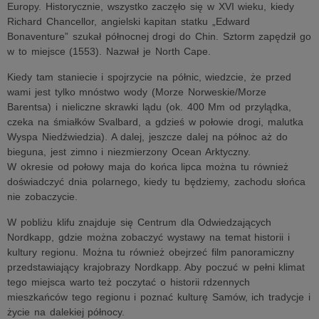
Europy. Historycznie, wszystko zaczęło się w XVI wieku, kiedy
Richard Chancellor, angielski kapitan statku „Edward
Bonaventure” szukał północnej drogi do Chin. Sztorm zapędził go
w to miejsce (1553). Nazwał je North Cape.
Kiedy tam staniecie i spojrzycie na półnic, wiedzcie, że przed
wami jest tylko mnóstwo wody (Morze Norweskie/Morze
Barentsa) i nieliczne skrawki lądu (ok. 400 Mm od przylądka,
czeka na śmiałków Svalbard, a gdzieś w połowie drogi, malutka
Wyspa Niedźwiedzia). A dalej, jeszcze dalej na północ aż do
bieguna, jest zimno i niezmierzony Ocean Arktyczny.
W okresie od połowy maja do końca lipca można tu również
doświadczyć dnia polarnego, kiedy tu będziemy, zachodu słońca
nie zobaczycie.
W pobliżu klifu znajduje się Centrum dla Odwiedzających
Nordkapp, gdzie można zobaczyć wystawy na temat historii i
kultury regionu. Można tu również obejrzeć film panoramiczny
przedstawiający krajobrazy Nordkapp. Aby poczuć w pełni klimat
tego miejsca warto też poczytać o historii rdzennych
mieszkańców tego regionu i poznać kulturę Samów, ich tradycje i
życie na dalekiej północy.