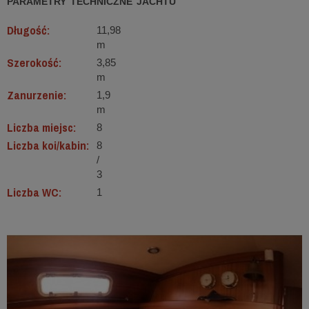
PARAMETRY TECHNICZNE JACHTU
Długość:
11,98
m
Szerokość:
3,85
m
Zanurzenie:
1,9
m
Liczba miejsc:
8
Liczba koi/kabin:
8
/
3
Liczba WC:
1