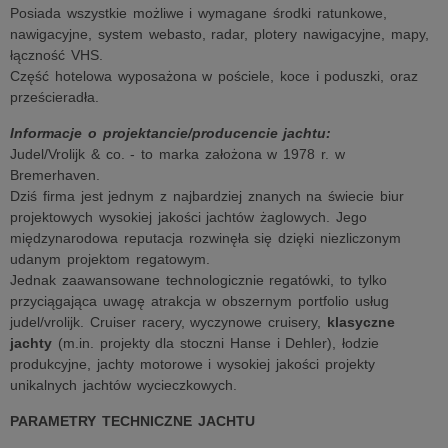
Posiada wszystkie możliwe i wymagane środki ratunkowe,
nawigacyjne, system webasto, radar, plotery nawigacyjne, mapy,
łączność VHS.
Część hotelowa wyposażona w pościele, koce i poduszki, oraz
prześcieradła.
Informacje o projektancie/producencie jachtu:
Judel/Vrolijk & co. - to marka założona w 1978 r. w
Bremerhaven.
Dziś firma jest jednym z najbardziej znanych na świecie biur
projektowych wysokiej jakości jachtów żaglowych. Jego
międzynarodowa reputacja rozwinęła się dzięki niezliczonym
udanym projektom regatowym.
Jednak zaawansowane technologicznie regatówki, to tylko
przyciągająca uwagę atrakcja w obszernym portfolio usług
judel/vrolijk. Cruiser racery, wyczynowe cruisery,
klasyczne
jachty
(m.in. projekty dla stoczni Hanse i Dehler), łodzie
produkcyjne, jachty motorowe i wysokiej jakości projekty
unikalnych jachtów wycieczkowych.
PARAMETRY TECHNICZNE JACHTU