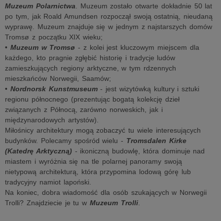
Muzeum Polarnictwa
. Muzeum zostało otwarte dokładnie 50 lat
po tym, jak Roald Amundsen rozpoczął swoją ostatnią, nieudaną
wyprawę. Muzeum znajduje się w jednym z najstarszych domów
Tromsø z początku XIX wieku;
•
Muzeum w Tromsø
- z kolei jest kluczowym miejscem dla
każdego, kto pragnie zgłębić historię i tradycje ludów
zamieszkujących regiony arktyczne, w tym rdzennych
mieszkańców Norwegii, Saamów;
•
Nordnorsk Kunstmuseum
- jest wizytówką kultury i sztuki
regionu północnego (prezentując bogatą kolekcję dzieł
związanych z Północą, zarówno norweskich, jak i
międzynarodowych artystów).
Miłośnicy architektury mogą zobaczyć tu wiele interesujących
budynków. Polecamy spośród wielu -
Tromsdalen Kirke
(Katedrę Arktyczną)
- ikoniczną budowlę, która dominuje nad
miastem i wyróżnia się na tle polarnej panoramy swoją
nietypową architekturą, która przypomina lodową górę lub
tradycyjny namiot lapoński.
Na koniec, dobra wiadomość dla osób szukających w Norwegii
Trolli? Znajdziecie je tu w
Muzeum Trolli
.