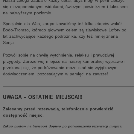
Nasza załoga zadba o każdy detal, abyś mógł w pełni cieszyć
się niezapomnianymi widokami, świeżym powietrzem i luksusem
na najwyższym poziomie.
Specjalnie dla Was, zorganizowaliśmy też kilka etapów wokół
Bodo-Tromso, którego głownym celem są zjawiskowe Lofoty od
lat zachwycające każdego podróżnika, czy też mniej znana
Senja.
Pozwól sobie na chwilę wytchnienia, relaksu i prawdziwej
przygody. Zarezerwuj miejsce na naszej kameralnej wyprawie i
przekonaj się, że podróżowanie może stać się wyjątkowym
doświadczeniem, pozostającym w pamięci na zawsze!
______________________________________________________
UWAGA - OSTATNIE MIEJSCA!!!
Zalecamy przed rezerwacją, telefonicznie potwierdzić
dostępność miejsc.
Zakup biletów na transport dopiero po potwierdzeniu rezerwacji miejsca.