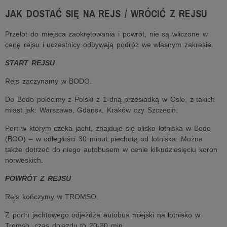
JAK DOSTAĆ SIĘ NA REJS / WRÓCIĆ Z REJSU
Przelot do miejsca zaokrętowania i powrót, nie są wliczone w
cenę rejsu i uczestnicy odbywają podróż we własnym zakresie.
START REJSU
Rejs zaczynamy w BODO.
Do Bodo polecimy z Polski z 1-dną przesiadką w Oslo, z takich
miast jak: Warszawa, Gdańsk, Kraków czy Szczecin.
Port w którym czeka jacht, znajduje się blisko lotniska w Bodo
(BOO) – w odległości 30 minut piechotą od lotniska. Można
także dotrzeć do niego autobusem w cenie kilkudziesięciu koron
norweskich.
POWRÓT Z REJSU
Rejs kończymy w TROMSO.
Z portu jachtowego odjeżdża autobus miejski na lotnisko w
Tromso, czas dojazdu to 20-30 min.