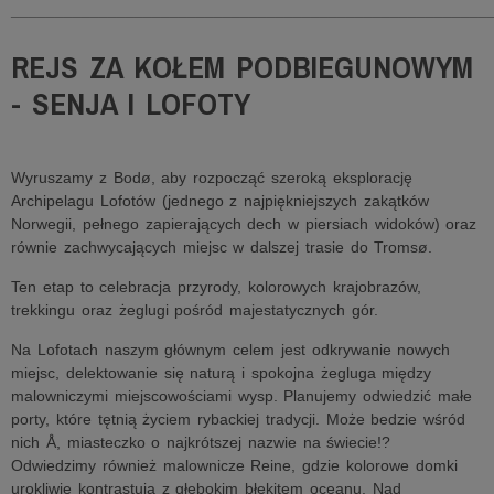
______________________________________________________
REJS ZA KOŁEM PODBIEGUNOWYM
- SENJA I LOFOTY
Wyruszamy z Bodø, aby rozpocząć szeroką eksplorację
Archipelagu Lofotów (jednego z najpiękniejszych zakątków
Norwegii, pełnego zapierających dech w piersiach widoków) oraz
równie zachwycających miejsc w dalszej trasie do Tromsø.
Ten etap to celebracja przyrody, kolorowych krajobrazów,
trekkingu oraz żeglugi pośród majestatycznych gór.
Na Lofotach naszym głównym celem jest odkrywanie nowych
miejsc, delektowanie się naturą i spokojna żegluga między
malowniczymi miejscowościami wysp. Planujemy odwiedzić małe
porty, które tętnią życiem rybackiej tradycji. Może bedzie wśród
nich Å, miasteczko o najkrótszej nazwie na świecie!?
Odwiedzimy również malownicze Reine, gdzie kolorowe domki
urokliwie kontrastują z głębokim błękitem oceanu. Nad