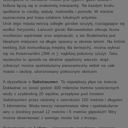
kultura łączą się w znakomitą mieszankę. Na każdym kroku
spotkacie tu rzeźby, statuły, malowidła i pomniki. W mieście
wyznaczona jest trasa szlakiem lokalnych artystów.
Urok tego miasta tworzą odległe górskie szczyty, rozciągające się
wzdłuż horyzontu. Łańcuch górski Børvasstindan oferuje liczne
możliwości wędrówek oraz wspinaczki, a las Bodømarka jest
idealnym miejscem na długie spacery w okresie letnim. Na krtórki
trekking (lub komunikacją miejską dla leniwych), można wybrać
się na Keiservarden (366 m ), najbliżej położony szczyt. Taka
wycieczka to sposób na idealnie spędzony wieczór, skąd
zobaczyć można spektakularny panoramiczny widok na całe
miasto i okolicę, ukoronowany północnym słońcem.
A słyszeliście o
Saltstraumen
. To największy pływ na świecie.
Dokładnie co sześć godzin 400 milionów metrów sześciennych
wody z szybkością 20 węzłów, przepływa pod mostem
Saltstraumen przez cieśninę o szerokości 150 metrów i długości
3 kilometrów. Woda tworzy niesamowicie silne i spektakularne
wiry o średnicy ponad 12 metrów i 5 metrów głębokich! Wiry
można obserwować z samego mostu lub z brzegu.