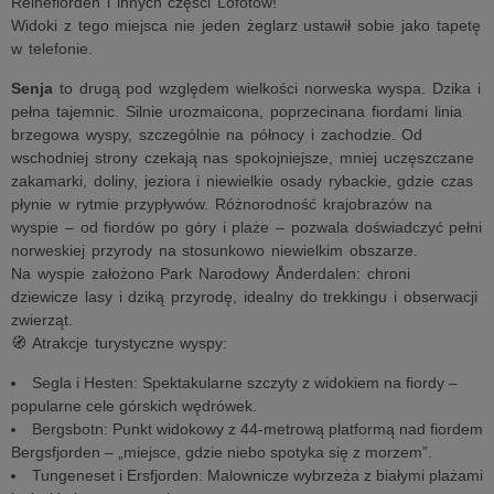
Reinefiorden i innych części Lofotów!
Widoki z tego miejsca nie jeden żeglarz ustawił sobie jako tapetę
w telefonie.
Senja
to drugą pod względem wielkości norweska wyspa. Dzika i
pełna tajemnic. Silnie urozmaicona, poprzecinana fiordami linia
brzegowa wyspy, szczególnie na północy i zachodzie. Od
wschodniej strony czekają nas spokojniejsze, mniej uczęszczane
zakamarki, doliny, jeziora i niewielkie osady rybackie, gdzie czas
płynie w rytmie przypływów. Różnorodność krajobrazów na
wyspie – od fiordów po góry i plaże – pozwala doświadczyć pełni
norweskiej przyrody na stosunkowo niewielkim obszarze.
Na wyspie założono Park Narodowy Ånderdalen: chroni
dziewicze lasy i dziką przyrodę, idealny do trekkingu i obserwacji
zwierząt.
🧭 Atrakcje turystyczne wyspy:
Segla i Hesten: Spektakularne szczyty z widokiem na fiordy –
popularne cele górskich wędrówek.
Bergsbotn: Punkt widokowy z 44-metrową platformą nad fiordem
Bergsfjorden – „miejsce, gdzie niebo spotyka się z morzem”.
Tungeneset i Ersfjorden: Malownicze wybrzeża z białymi plażami