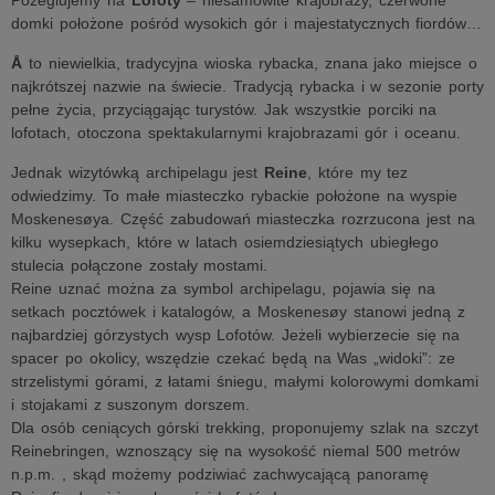
Pożeglujemy na
Lofoty
– niesamowite krajobrazy, czerwone
domki położone pośród wysokich gór i majestatycznych fiordów…
Å
to niewielkia, tradycyjna wioska rybacka, znana jako miejsce o
najkrótszej nazwie na świecie. Tradycją rybacka i w sezonie porty
pełne życia, przyciągając turystów. Jak wszystkie porciki na
lofotach, otoczona spektakularnymi krajobrazami gór i oceanu.
Jednak wizytówką archipelagu jest
Reine
, które my tez
odwiedzimy. To małe miasteczko rybackie położone na wyspie
Moskenesøya. Część zabudowań miasteczka rozrzucona jest na
kilku wysepkach, które w latach osiemdziesiątych ubiegłego
stulecia połączone zostały mostami.
Reine uznać można za symbol archipelagu, pojawia się na
setkach pocztówek i katalogów, a Moskenesøy stanowi jedną z
najbardziej górzystych wysp Lofotów. Jeżeli wybierzecie się na
spacer po okolicy, wszędzie czekać będą na Was „widoki”: ze
strzelistymi górami, z łatami śniegu, małymi kolorowymi domkami
i stojakami z suszonym dorszem.
Dla osób ceniących górski trekking, proponujemy szlak na szczyt
Reinebringen, wznoszący się na wysokość niemal 500 metrów
n.p.m. , skąd możemy podziwiać zachwycającą panoramę