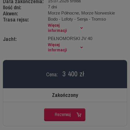
Data zakończenia:
15.07.2026 środa
Ilość dni:
7 dni
Akwen:
Morze Północne, Morze Norweskie
Trasa rejsu:
Bodo - Lofoty - Senja - Tromso
Więcej
informacji
Jacht:
PEŁNOMORSKI JV 40
Więcej
informacji
3 400 zł
Cena:
Zakończony
Rezerwuj