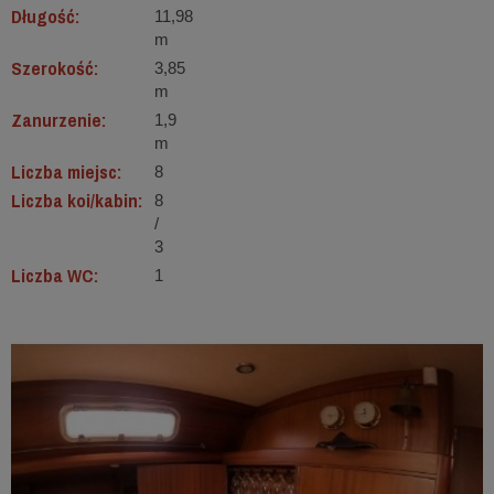
Długość:
11,98
m
Szerokość:
3,85
m
Zanurzenie:
1,9
m
Liczba miejsc:
8
Liczba koi/kabin:
8
/
3
Liczba WC:
1