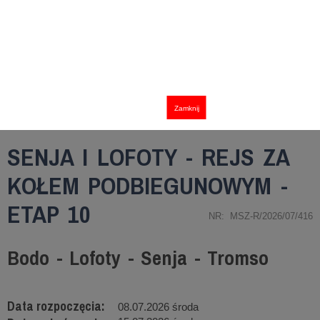
Zamknij
SENJA I LOFOTY - REJS ZA
KOŁEM PODBIEGUNOWYM -
ETAP 10
NR: MSZ-R/2026/07/416
Bodo - Lofoty - Senja - Tromso
Data rozpoczęcia:
08.07.2026 środa