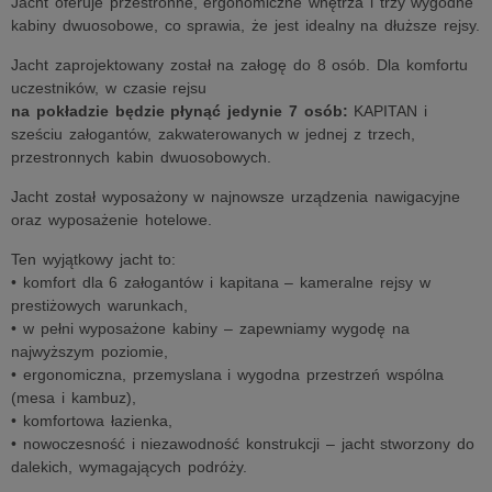
Jacht oferuje przestronne, ergonomiczne wnętrza i trzy wygodne
kabiny dwuosobowe, co sprawia, że jest idealny na dłuższe rejsy.
Jacht zaprojektowany został na załogę do 8 osób. Dla komfortu
uczestników, w czasie rejsu
na pokładzie będzie płynąć jedynie 7 osób:
KAPITAN i
sześciu załogantów, zakwaterowanych w jednej z trzech,
przestronnych kabin dwuosobowych.
Jacht został wyposażony w najnowsze urządzenia nawigacyjne
oraz wyposażenie hotelowe.
Ten wyjątkowy jacht to:
• komfort dla 6 załogantów i kapitana – kameralne rejsy w
prestiżowych warunkach,
• w pełni wyposażone kabiny – zapewniamy wygodę na
najwyższym poziomie,
• ergonomiczna, przemyslana i wygodna przestrzeń wspólna
(mesa i kambuz),
• komfortowa łazienka,
• nowoczesność i niezawodność konstrukcji – jacht stworzony do
dalekich, wymagających podróży.