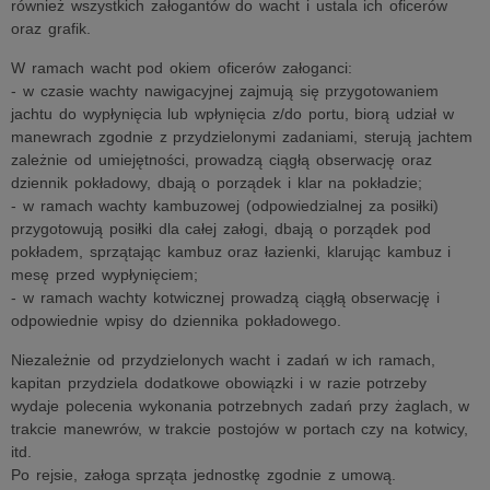
również wszystkich załogantów do wacht i ustala ich oficerów
oraz grafik.
W ramach wacht pod okiem oficerów załoganci:
- w czasie wachty nawigacyjnej zajmują się przygotowaniem
jachtu do wypłynięcia lub wpłynięcia z/do portu, biorą udział w
manewrach zgodnie z przydzielonymi zadaniami, sterują jachtem
zależnie od umiejętności, prowadzą ciągłą obserwację oraz
dziennik pokładowy, dbają o porządek i klar na pokładzie;
- w ramach wachty kambuzowej (odpowiedzialnej za posiłki)
przygotowują posiłki dla całej załogi, dbają o porządek pod
pokładem, sprzątając kambuz oraz łazienki, klarując kambuz i
mesę przed wypłynięciem;
- w ramach wachty kotwicznej prowadzą ciągłą obserwację i
odpowiednie wpisy do dziennika pokładowego.
Niezależnie od przydzielonych wacht i zadań w ich ramach,
kapitan przydziela dodatkowe obowiązki i w razie potrzeby
wydaje polecenia wykonania potrzebnych zadań przy żaglach, w
trakcie manewrów, w trakcie postojów w portach czy na kotwicy,
itd.
Po rejsie, załoga sprząta jednostkę zgodnie z umową.