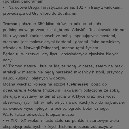
i górskimi panoramami.
Narodowa Droga Turystyczna Senja: 102 km trasy z widokami,
prowadząca od Gryllefjord do Botnhamn.
Tromso
położone 350 kilometrów na północ od koła
podbiegunowego zwane jest „bramą Arktyki”. Rozlokowało się na
kilku wyspach (połączonych ze sobą imponującymi mostami,
otoczone jest malowniczymi fiordami i górami. Jako największy
ośrodek w Norwegii Północnej, mocno tętni życiem.
Będąc tu w czerwcu czy lipcu, doświadczycie zjawiska białych
nocy!
W Tromsø natura i kultura idą ze sobą w parze, zatem na brak
atrakcji w mieście nie będą narzekać miłośnicy historii, przyrody,
nauki, kultury i pięknych widoków.
Można wjechać kolejkę na szczyt
Fjellheisen
, pójść do
oceanarium Polaria
(muzeum i akwarium połączone ze sobą,
oferujące wystawy na temat życia w Arktyce oraz możliwość
obserwacji ryb i fok w naturalnych warunkach) lub do najbardziej
na świecie wysuniętego na północ ogrodu botanicznego.
Warto także odwiedzić tutejsze muzea:
• w XIX i XX wieku, miasto stało się punktem startowym wielu
ekspedycji polarnych, których historię możecie zobaczyć w