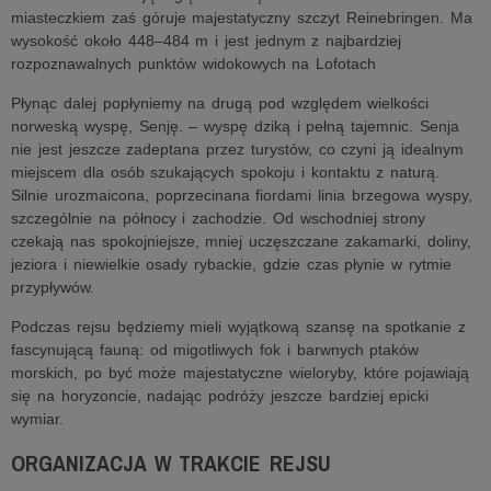
miasteczkiem zaś góruje majestatyczny szczyt Reinebringen. Ma
wysokość około 448–484 m i jest jednym z najbardziej
rozpoznawalnych punktów widokowych na Lofotach
Płynąc dalej popłyniemy na drugą pod względem wielkości
norweską wyspę, Senję. – wyspę dziką i pełną tajemnic. Senja
nie jest jeszcze zadeptana przez turystów, co czyni ją idealnym
miejscem dla osób szukających spokoju i kontaktu z naturą.
Silnie urozmaicona, poprzecinana fiordami linia brzegowa wyspy,
szczególnie na północy i zachodzie. Od wschodniej strony
czekają nas spokojniejsze, mniej uczęszczane zakamarki, doliny,
jeziora i niewielkie osady rybackie, gdzie czas płynie w rytmie
przypływów.
Podczas rejsu będziemy mieli wyjątkową szansę na spotkanie z
fascynującą fauną: od migotliwych fok i barwnych ptaków
morskich, po być może majestatyczne wieloryby, które pojawiają
się na horyzoncie, nadając podróży jeszcze bardziej epicki
wymiar.
ORGANIZACJA W TRAKCIE REJSU