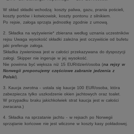
W skład składki wchodzą: koszty paliwa, gazu, prania pościeli,
koszty portów i kotwicowisk, koszty pontonu z silnikiem.
Po rejsie, załoga sprząta jednostkę zgodnie z umową.
2. Składka na wyżywienie* zbierana według uznania uczestników
rejsu Uwaga wysokość składki zależna jest oczywiście od bufetu
jaki preferuje załoga.
Składka żywieniowa jest w całości przekazywana do dyspozycji
załogi. Skipper nie ingeruje w jej wysokość.
Nie powinna być większa niż 15 EUR/dzień/osoba (
na rejsy w
Norwegii proponujemy częściowe zabranie jedzenia z
Polski
).
3. Kaucja zwrotna - ustala się kaucje 100 EUR/osoba, która
zabezpiecza tylko uszkodzenie okien jachtowych oraz toalet.
W przypadku braku jakichkolwiek strat kaucja jest w całości
zwracana.)
4. Składka na sprzatanie jachtu - w rejsach po Norwegii
sprzątanie końcowe nie jest wliczone w koszty kasy pokładowej.