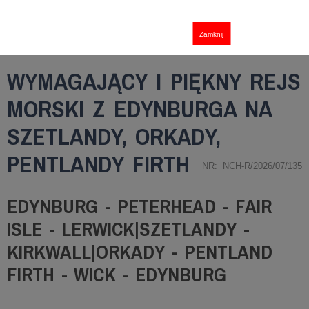
Zamknij
WYMAGAJĄCY I PIĘKNY REJS
MORSKI Z EDYNBURGA NA
SZETLANDY, ORKADY,
PENTLANDY FIRTH
NR: NCH-R/2026/07/135
EDYNBURG - PETERHEAD - FAIR
ISLE - LERWICK|SZETLANDY -
KIRKWALL|ORKADY - PENTLAND
FIRTH - WICK - EDYNBURG