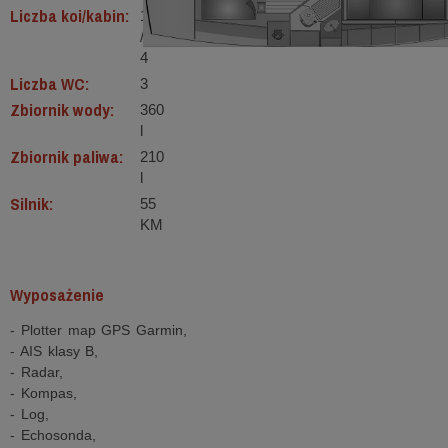
Liczba koi/kabin:
10
/
4
Liczba WC:
3
Zbiornik wody:
360
l
Zbiornik paliwa:
210
l
Silnik:
55
KM
Wyposażenie
- Plotter map GPS Garmin,
- AIS klasy B,
- Radar,
- Kompas,
- Log,
- Echosonda,