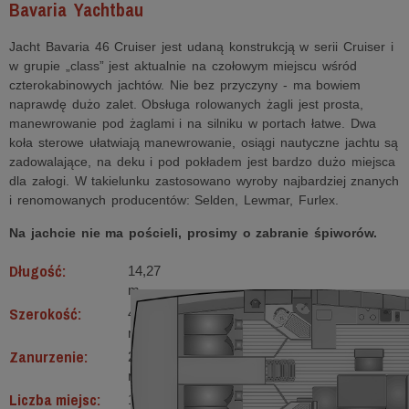
Bavaria Yachtbau
Jacht Bavaria 46 Cruiser jest udaną konstrukcją w serii Cruiser i
w grupie „class” jest aktualnie na czołowym miejscu wśród
czterokabinowych jachtów. Nie bez przyczyny - ma bowiem
naprawdę dużo zalet. Obsługa rolowanych żagli jest prosta,
manewrowanie pod żaglami i na silniku w portach łatwe. Dwa
koła sterowe ułatwiają manewrowanie, osiągi nautyczne jachtu są
zadowalające, na deku i pod pokładem jest bardzo dużo miejsca
dla załogi. W takielunku zastosowano wyroby najbardziej znanych
i renomowanych producentów: Selden, Lewmar, Furlex.
Na jachcie nie ma pościeli, prosimy o zabranie śpiworów.
Długość:
14,27
m
Szerokość:
4,35
m
Zanurzenie:
2,1
m
Liczba miejsc:
10