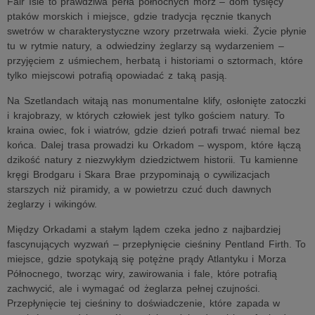
Fair Isle to prawdziwa perła północnych mórz – dom tysięcy
ptaków morskich i miejsce, gdzie tradycja ręcznie tkanych
swetrów w charakterystyczne wzory przetrwała wieki. Życie płynie
tu w rytmie natury, a odwiedziny żeglarzy są wydarzeniem –
przyjęciem z uśmiechem, herbatą i historiami o sztormach, które
tylko miejscowi potrafią opowiadać z taką pasją.
Na Szetlandach witają nas monumentalne klify, osłonięte zatoczki
i krajobrazy, w których człowiek jest tylko gościem natury. To
kraina owiec, fok i wiatrów, gdzie dzień potrafi trwać niemal bez
końca. Dalej trasa prowadzi ku Orkadom – wyspom, które łączą
dzikość natury z niezwykłym dziedzictwem historii. Tu kamienne
kręgi Brodgaru i Skara Brae przypominają o cywilizacjach
starszych niż piramidy, a w powietrzu czuć duch dawnych
żeglarzy i wikingów.
Między Orkadami a stałym lądem czeka jedno z najbardziej
fascynujących wyzwań – przepłynięcie cieśniny Pentland Firth. To
miejsce, gdzie spotykają się potężne prądy Atlantyku i Morza
Północnego, tworząc wiry, zawirowania i fale, które potrafią
zachwycić, ale i wymagać od żeglarza pełnej czujności.
Przepłynięcie tej cieśniny to doświadczenie, które zapada w