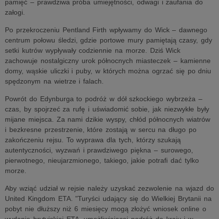
pamięć – prawdziwa próba umiejętności, odwagi i zaufania do
załogi.
Po przekroczeniu Pentland Firth wpływamy do Wick – dawnego
centrum połowu śledzi, gdzie portowe mury pamiętają czasy, gdy
setki kutrów wypływały codziennie na morze. Dziś Wick
zachowuje nostalgiczny urok północnych miasteczek – kamienne
domy, wąskie uliczki i puby, w których można ogrzać się po dniu
spędzonym na wietrze i falach.
Powrót do Edynburga to podróż w dół szkockiego wybrzeża –
czas, by spojrzeć za rufę i uświadomić sobie, jak niezwykłe były
mijane miejsca. Za nami dzikie wyspy, chłód północnych wiatrów
i bezkresne przestrzenie, które zostają w sercu na długo po
zakończeniu rejsu. To wyprawa dla tych, którzy szukają
autentyczności, wyzwań i prawdziwego piękna – surowego,
pierwotnego, nieujarzmionego, takiego, jakie potrafi dać tylko
morze.
Aby wziąć udział w rejsie należy uzyskać zezwolenie na wjazd do
United Kingdom ETA. "Turyści udający się do Wielkiej Brytanii na
pobyt nie dłuższy niż 6 miesięcy mogą złożyć wniosek online o