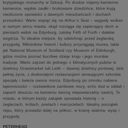
brytyjskiego monarchy w Szkocji. Po drodze mijamy kamienne
kamienice, wąskie zaułki i brukowane dziedzińce, które kryją
niezliczone opowieści o dawnych mieszkańcach i duchach
przeszłości. Warto wspiąć się na Arthur’s Seat – wygasły wulkan
w samym sercu miasta, skąd rozciąga się zapierający dech w
piersiach widok na Edynburg, zatokę Firth of Forth i dalekie
wzgórza. To idealne miejsce, by odetchnąć przed żeglarską
przygodą. Miłośników historii i kultury przyciągają muzea, takie
jak National Museum of Scotland czy Museum of Edinburgh,
gdzie można poznać burzliwe dzieje kraju i jego morskie
tradycje. Warto zajrzeć do jednego z klimatycznych pubów w
dzielnicy Grassmarket lub Leith – dawnej dzielnicy portowej, dziś
pełnej życia, z doskonałymi restauracjami serwującymi szkockie
specjały i świeże owoce morza. Edynburg po zmroku nabiera
tajemniczości – rozświetlone zamkowe mury, echo dud w oddali i
zapach deszczu na kamieniu tworzą niepowtarzalny nastrój. To
miasto, w którym każdy zakątek opowiada historię – o
żeglarzach, królach, poetach i marzycielach. Idealny początek
rejsu, który prowadzi dalej na północ, w krainę wiatrów, wysp i
przygody.
PETERHEAD