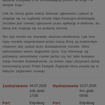
wydanie brytyjskiej ETA, umożliwiającej podróż do kraju i w
obrębie kraju."
Link do strony gdzie należy dokonać zgłoszenia i opłacić je
znajduje się na rządowej stronie https://www.gov.uk/eta/apply
(możliwe jest również zgłoszenie przez aplikację w telefonie, do
której link znajduje się na podanej stronie)
Ten rejs morski ma charakter stażowo-szkoleniowy i jak inne
rejsy morskie organizowane przez naszą firmę są znakomitym
miejscem aby zyskać duże doświadczenie morskie, które
wykorzystasz swoim żeglarskim życiu. Czy interesuje cię
późniejszy samodzielny czarter jachtu czy też tylko budujesz
swoje morskie doświadczenie, na koniec rejsu otrzymasz opinię
honorowaną przez Polski Związek Żeglarski która przyda się w
dalszym żeglarskim rozwoju.
Zaokrętowanie:
Wyokrętowanie
04.07.2026
15.07.2026
sob, godz.
śro, godz.
17:00
09:00
Port:
Port:
Edynburg
Edynburg