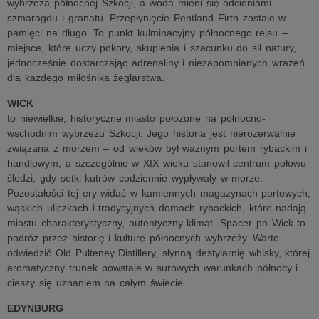
wybrzeża północnej Szkocji, a woda mieni się odcieniami
szmaragdu i granatu. Przepłynięcie Pentland Firth zostaje w
pamięci na długo. To punkt kulminacyjny północnego rejsu –
miejsce, które uczy pokory, skupienia i szacunku do sił natury,
jednocześnie dostarczając adrenaliny i niezapomnianych wrażeń
dla każdego miłośnika żeglarstwa.
WICK
to niewielkie, historyczne miasto położone na północno-
wschodnim wybrzeżu Szkocji. Jego historia jest nierozerwalnie
związana z morzem – od wieków był ważnym portem rybackim i
handlowym, a szczególnie w XIX wieku stanowił centrum połowu
śledzi, gdy setki kutrów codziennie wypływały w morze.
Pozostałości tej ery widać w kamiennych magazynach portowych,
wąskich uliczkach i tradycyjnych domach rybackich, które nadają
miastu charakterystyczny, autentyczny klimat. Spacer po Wick to
podróż przez historię i kulturę północnych wybrzeży. Warto
odwiedzić Old Pulteney Distillery, słynną destylarnię whisky, której
aromatyczny trunek powstaje w surowych warunkach północy i
cieszy się uznaniem na całym świecie.
EDYNBURG