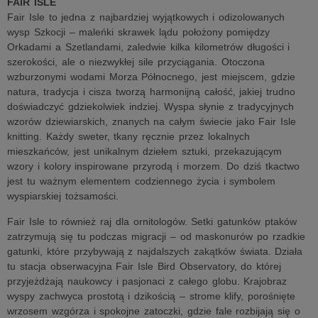
FAIR ISLE
Fair Isle to jedna z najbardziej wyjątkowych i odizolowanych
wysp Szkocji – maleńki skrawek lądu położony pomiędzy
Orkadami a Szetlandami, zaledwie kilka kilometrów długości i
szerokości, ale o niezwykłej sile przyciągania. Otoczona
wzburzonymi wodami Morza Północnego, jest miejscem, gdzie
natura, tradycja i cisza tworzą harmonijną całość, jakiej trudno
doświadczyć gdziekolwiek indziej. Wyspa słynie z tradycyjnych
wzorów dziewiarskich, znanych na całym świecie jako Fair Isle
knitting. Każdy sweter, tkany ręcznie przez lokalnych
mieszkańców, jest unikalnym dziełem sztuki, przekazującym
wzory i kolory inspirowane przyrodą i morzem. Do dziś tkactwo
jest tu ważnym elementem codziennego życia i symbolem
wyspiarskiej tożsamości.
Fair Isle to również raj dla ornitologów. Setki gatunków ptaków
zatrzymują się tu podczas migracji – od maskonurów po rzadkie
gatunki, które przybywają z najdalszych zakątków świata. Działa
tu stacja obserwacyjna Fair Isle Bird Observatory, do której
przyjeżdżają naukowcy i pasjonaci z całego globu. Krajobraz
wyspy zachwyca prostotą i dzikością – strome klify, porośnięte
wrzosem wzgórza i spokojne zatoczki, gdzie fale rozbijają się o