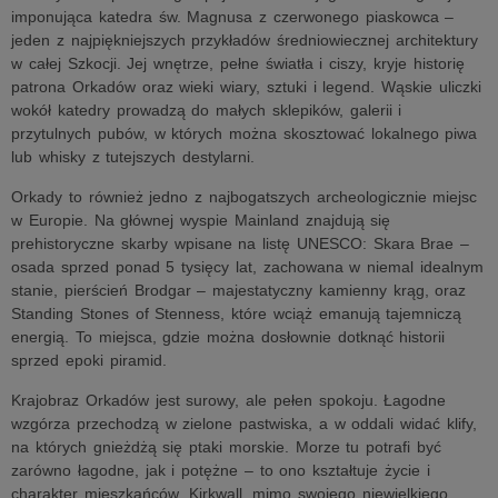
imponująca katedra św. Magnusa z czerwonego piaskowca –
jeden z najpiękniejszych przykładów średniowiecznej architektury
w całej Szkocji. Jej wnętrze, pełne światła i ciszy, kryje historię
patrona Orkadów oraz wieki wiary, sztuki i legend. Wąskie uliczki
wokół katedry prowadzą do małych sklepików, galerii i
przytulnych pubów, w których można skosztować lokalnego piwa
lub whisky z tutejszych destylarni.
Orkady to również jedno z najbogatszych archeologicznie miejsc
w Europie. Na głównej wyspie Mainland znajdują się
prehistoryczne skarby wpisane na listę UNESCO: Skara Brae –
osada sprzed ponad 5 tysięcy lat, zachowana w niemal idealnym
stanie, pierścień Brodgar – majestatyczny kamienny krąg, oraz
Standing Stones of Stenness, które wciąż emanują tajemniczą
energią. To miejsca, gdzie można dosłownie dotknąć historii
sprzed epoki piramid.
Krajobraz Orkadów jest surowy, ale pełen spokoju. Łagodne
wzgórza przechodzą w zielone pastwiska, a w oddali widać klify,
na których gnieżdżą się ptaki morskie. Morze tu potrafi być
zarówno łagodne, jak i potężne – to ono kształtuje życie i
charakter mieszkańców. Kirkwall, mimo swojego niewielkiego