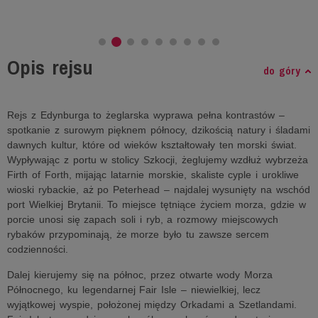
Opis rejsu
do góry
Rejs z Edynburga to żeglarska wyprawa pełna kontrastów –
spotkanie z surowym pięknem północy, dzikością natury i śladami
dawnych kultur, które od wieków kształtowały ten morski świat.
Wypływając z portu w stolicy Szkocji, żeglujemy wzdłuż wybrzeża
Firth of Forth, mijając latarnie morskie, skaliste cyple i urokliwe
wioski rybackie, aż po Peterhead – najdalej wysunięty na wschód
port Wielkiej Brytanii. To miejsce tętniące życiem morza, gdzie w
porcie unosi się zapach soli i ryb, a rozmowy miejscowych
rybaków przypominają, że morze było tu zawsze sercem
codzienności.
Dalej kierujemy się na północ, przez otwarte wody Morza
Północnego, ku legendarnej Fair Isle – niewielkiej, lecz
wyjątkowej wyspie, położonej między Orkadami a Szetlandami.