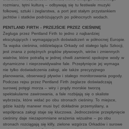
rozmiaru, tętni kulturą – odbywają się tu festiwale muzyki
folkowej, sztuki i żeglarstwa, a port jest stałym przystankiem
jachtów i statków podróżujących po północnych wodach.
PENTLAND FIRTH - PRZEJŚCIE PRZEZ CIEŚNINĘ
Żegluga przez Pentland Firth to jedno z najbardziej
ekscytujących i wymagających doświadczeń w północnej Europie.
Ta wąska cieśnina, oddzielająca Orkady od stałego lądu Szkocji,
jest znana z potężnych prądów pływowych, wirów i zmiennych
wiatrów, które potrafią w jednej chwili zamienić spokojne wody w
dynamiczne i nieprzewidywalne fale. Przepłynięcie jej wymaga
nie tylko doświadczenia załogi, ale także precyzyjnego
planowania, obserwacji pływów i stałego monitorowania pogody.
Podczas rejsu przez Pentland Firth żeglarze doświadczają
surowej potęgi morza – wiry i prądy morskie tworzą
spektakularne zawirowania, a fale rozbijają się o skaliste
wybrzeża, które widać po obu stronach cieśniny. To miejsce,
gdzie każdy manewr musi być dokładnie przemyślany, a
współpraca załogi staje się kluczowa. Jednocześnie przepłynięcie
cieśniny daje niezapomniane wrażenia wizualne – po obu
stronach rozciągają się klify, zielone wzgórza Orkadów i surowe