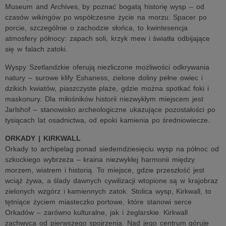
Museum and Archives, by poznać bogatą historię wysp – od
czasów wikingów po współczesne życie na morzu. Spacer po
porcie, szczególnie o zachodzie słońca, to kwintesencja
atmosfery północy: zapach soli, krzyk mew i światła odbijające
się w falach zatoki.
Wyspy Szetlandzkie oferują niezliczone możliwości odkrywania
natury – surowe klify Eshaness, zielone doliny pełne owiec i
dzikich kwiatów, piaszczyste plaże, gdzie można spotkać foki i
maskonury. Dla miłośników historii niezwykłym miejscem jest
Jarlshof – stanowisko archeologiczne ukazujące pozostałości po
tysiącach lat osadnictwa, od epoki kamienia po średniowiecze.
ORKADY | KIRKWALL
Orkady to archipelag ponad siedemdziesięciu wysp na północ od
szkockiego wybrzeża – kraina niezwykłej harmonii między
morzem, wiatrem i historią. To miejsce, gdzie przeszłość jest
wciąż żywa, a ślady dawnych cywilizacji wtopione są w krajobraz
zielonych wzgórz i kamiennych zatok. Stolica wysp, Kirkwall, to
tętniące życiem miasteczko portowe, które stanowi serce
Orkadów – zarówno kulturalne, jak i żeglarskie. Kirkwall
zachwyca od pierwszego spojrzenia. Nad jego centrum góruje