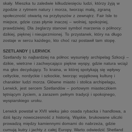
skały. Mieszka tu zaledwie kilkudziesięciu ludzi, którzy żyją w
zgodzie z rytmem natury i morza, tworząc małą, zgraną
społeczność otwartą na przybyszów z zewnątrz. Fair Isle to
miejsce, gdzie czas płynie inaczej – wolniej, spokojniej,
prawdziwiej. Dla żeglarzy stanowi symbol marzenia o północy:
dzikiej, pięknej i nieujarzmionej. To przystanek, który na długo
zostaje w sercu każdego, kto choć raz postawił tam stopę.
SZETLANDY | LERVICK
Szetlandy to najbardziej na północ wysunięty archipelag Szkocji –
dzikie, wietrzne i zachwycająco piękne wyspy, gdzie natura wciąż
ma głos decydujący. To kraina, w której spotykają się wpływy
celtyckie, nordyckie i szkockie, tworząc wyjątkową kulturę i
charakter ludzi morza. Główne miasto i stolica archipelagu,
Lerwick, jest sercem Szetlandów – portowym miasteczkiem
tętniącym życiem, a zarazem pełnym tradycji i spokojnego,
wyspiarskiego uroku.
Lerwick powstał w XVII wieku jako osada rybacka i handlowa, a
dziś łączy nowoczesność z historią. Wąskie, brukowane uliczki
prowadzą między kamiennymi domami do nabrzeża, gdzie
cumują kutry i jachty z całej Europy. Warto odwiedzić Shetland