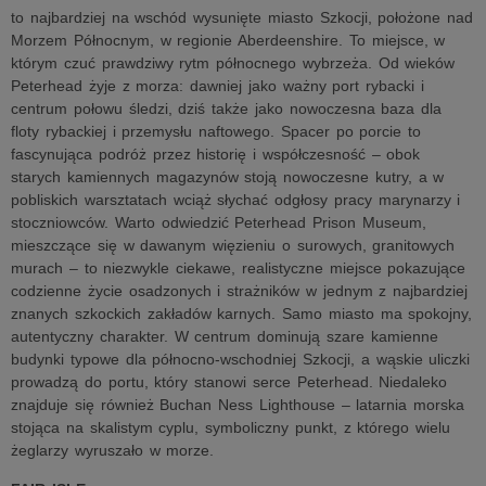
to najbardziej na wschód wysunięte miasto Szkocji, położone nad
Morzem Północnym, w regionie Aberdeenshire. To miejsce, w
którym czuć prawdziwy rytm północnego wybrzeża. Od wieków
Peterhead żyje z morza: dawniej jako ważny port rybacki i
centrum połowu śledzi, dziś także jako nowoczesna baza dla
floty rybackiej i przemysłu naftowego. Spacer po porcie to
fascynująca podróż przez historię i współczesność – obok
starych kamiennych magazynów stoją nowoczesne kutry, a w
pobliskich warsztatach wciąż słychać odgłosy pracy marynarzy i
stoczniowców. Warto odwiedzić Peterhead Prison Museum,
mieszczące się w dawanym więzieniu o surowych, granitowych
murach – to niezwykle ciekawe, realistyczne miejsce pokazujące
codzienne życie osadzonych i strażników w jednym z najbardziej
znanych szkockich zakładów karnych. Samo miasto ma spokojny,
autentyczny charakter. W centrum dominują szare kamienne
budynki typowe dla północno-wschodniej Szkocji, a wąskie uliczki
prowadzą do portu, który stanowi serce Peterhead. Niedaleko
znajduje się również Buchan Ness Lighthouse – latarnia morska
stojąca na skalistym cyplu, symboliczny punkt, z którego wielu
żeglarzy wyruszało w morze.