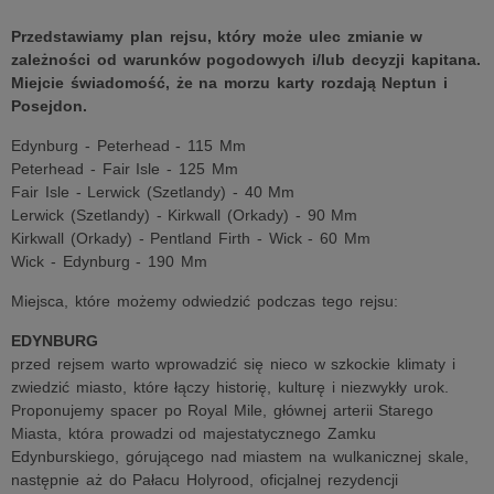
Przedstawiamy plan rejsu, który może ulec zmianie w
zależności od warunków pogodowych i/lub decyzji kapitana.
Miejcie świadomość, że na morzu karty rozdają Neptun i
Posejdon.
Edynburg - Peterhead - 115 Mm
Peterhead - Fair Isle - 125 Mm
Fair Isle - Lerwick (Szetlandy) - 40 Mm
Lerwick (Szetlandy) - Kirkwall (Orkady) - 90 Mm
Kirkwall (Orkady) - Pentland Firth - Wick - 60 Mm
Wick - Edynburg - 190 Mm
Miejsca, które możemy odwiedzić podczas tego rejsu:
EDYNBURG
przed rejsem warto wprowadzić się nieco w szkockie klimaty i
zwiedzić miasto, które łączy historię, kulturę i niezwykły urok.
Proponujemy spacer po Royal Mile, głównej arterii Starego
Miasta, która prowadzi od majestatycznego Zamku
Edynburskiego, górującego nad miastem na wulkanicznej skale,
następnie aż do Pałacu Holyrood, oficjalnej rezydencji