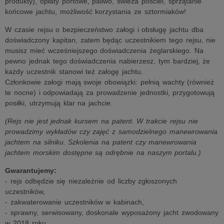
produkty), opłaty portowe, paliwo, świeża pościel, sprzątanie
końcowe jachtu, możliwość korzystania ze sztormiaków!
W czasie rejsu o bezpieczeństwo załogi i obsługę jachtu dba
doświadczony kapitan, zatem będąc uczestnikiem tego rejsu, nie
musisz mieć wcześniejszego doświadczenia żeglarskiego. Na
pewno jednak tego doświadczenia nabierzesz, tym bardziej, że
każdy uczestnik stanowi też załogę jachtu.
Członkowie załogi mają swoje obowiązki: pełnią wachty (również
te nocne) i odpowiadają za prowadzenie jednostki, przygotowują
posiłki, utrzymują klar na jachcie.
(Rejs nie jest jednak kursem na patent. W trakcie rejsu nie
prowadzimy wykładów czy zajęć z samodzielnego manewrowania
jachtem na silniku. Szkolenia na patent czy manewrowania
jachtem morskim dostępne są odrębnie na naszym portalu.)
Gwarantujemy:
- rejs odbędzie się niezależnie od liczby zgłoszonych
uczestników,
- zakwaterowanie uczestników w kabinach,
- sprawny, serwisowany, doskonale wyposażony jacht zwodowany
w 2018 roku,