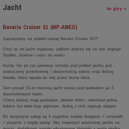
Jacht
do góry
Bavaria Cruiser 51 (MP-AMED)
Zapraszamy na pokład naszej Bavarii Cruiser 51!!!
Choć to nie jacht regatowy, całkiem dobrze się na nim żegluje!
Szybko, dzielnie i ostro do wiatru.
Każdy, kto po raz pierwszy schodzi pod pokład jachtu jest
zaskoczony przestrzenią i obszernością salonu oraz ilością
światła, która wpada do niej przez liczne okna.
Tem ponad 15-to metrowy jacht mieści pod pokładem aż 5
dwuosobowych kabin.
Cztery kabiny mają podwójne, płaskie łóżko, natomiast jedna
kabina ma dwie koje piętrowe. Jedną z nich zajmuje skipper.
Do dyzpozycji załogi są 3 wygodne toalety /kingston + umywalki
+ prysznic z ciepłą wodą/. Aby zwiększyć autonomię jachtu na
morzu, dodatkowo zostały wbudowane zbiorniki z wodą słodką