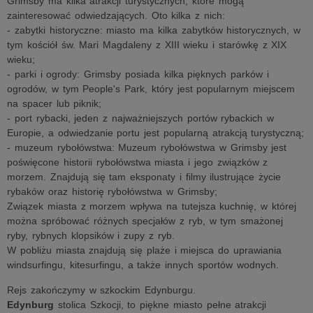
Grimsby ma kilka atrakcji turystycznych, które mogą
zainteresować odwiedzających. Oto kilka z nich:
- zabytki historyczne: miasto ma kilka zabytków historycznych, w
tym kościół św. Mari Magdaleny z XIII wieku i starówkę z XIX
wieku;
- parki i ogrody: Grimsby posiada kilka pięknych parków i
ogrodów, w tym People's Park, który jest popularnym miejscem
na spacer lub piknik;
- port rybacki, jeden z najważniejszych portów rybackich w
Europie, a odwiedzanie portu jest popularną atrakcją turystyczną;
- muzeum rybołówstwa: Muzeum rybołówstwa w Grimsby jest
poświęcone historii rybołówstwa miasta i jego związków z
morzem. Znajdują się tam eksponaty i filmy ilustrujące życie
rybaków oraz historię rybołówstwa w Grimsby;
Związek miasta z morzem wpływa na tutejsza kuchnię, w której
można spróbować różnych specjałów z ryb, w tym smażonej
ryby, rybnych klopsików i zupy z ryb.
W pobliżu miasta znajdują się plaże i miejsca do uprawiania
windsurfingu, kitesurfingu, a także innych sportów wodnych.
Rejs zakończymy w szkockim Edynburgu.
Edynburg
stolica Szkocji, to piękne miasto pełne atrakcji