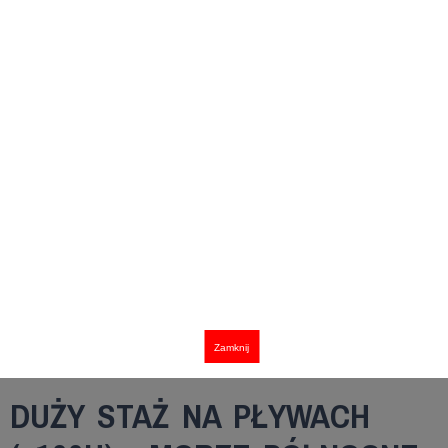
Zamknij
DUŻY STAŻ NA PŁYWACH