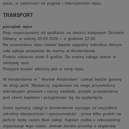
stażu, w zależności od pogody i intensywności rejsu.
TRANSPORT
początek rejsu
Rejs rozpoczynamy od spotkania na dworcu kolejowym Szczecin
Główny, w sobotę 09.05.2026 r. o godzinie 22:30.
Na uczestników rejsu czekać będzie wygodny mikrobus, którym
cała załoga przejedzie do mariny w Amsterdamie.
Podróż zabierze około 9 godzin. Do mariny załoga dotrze w
niedzielę rano.
Przejazd busem wliczony jest w cenę rejsu.
W Amsterdamie w " Marinie Amsterdam" czekać będzie gotowy
do drogi jacht. Wystarczy zapakować na niego przywieziony
mikrobusem prowiant i rzeczy osobiste, przejść przeszkolenie
pod okiem kapitana i przygotować się do wypłynięcia.
Dzień wymiany załogi w Amsterdamie wymaga od wszystkich
odrobiny elastyczności i wyrozumiałości - przez kilka godzin na
jachcie będą razem dwie załogi. Kapitan zadba o odpowiednią
organizację tego czasu. Jednak bardzo prosimy o żeglarską