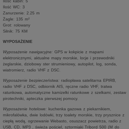
Ilość kabin: 5
Ilość WC: 3
Zanurzenie: 2.25 m
Żagle: 135 m²
Grot: rolowany
Silnik: 75 KM
WYPOSAŻENIE
Wyposażenie nawigacyjne:
GPS w kokpicie z mapami
elektronicznymi, aktualne mapy morskie, locje i przewodniki
żeglarskie, dziobowy ster strumieniowy, autopilot, log, sonda,
wiatromierz, radio VHF z DSC.
Wyposażenie bezpieczeństwa:
radiopława satelitarna EPIRB,
radio VHF z DSC, odbiornik AIS, ręczne radio VHF, tratwa
ratunkowa, automatyczne kamizelki ratunkowe z szelkami, zestaw
pirotechniki, apteczka pierwszej pomocy.
Wyposażenie hotelowe:
kuchenka gazowa z piekarnikiem,
mikrofalówka, dwie lodówki, trzy toalety morskie, trzy prysznice z
ciepłą wodą, ogrzewanie Webasto, osuszacz powietrza, radio z
USB, CD, MP3 , świeża pościel, sztormiaki Tribord 500 (M do