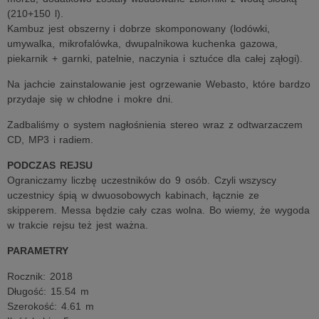
(210+150 l).
Kambuz jest obszerny i dobrze skomponowany (lodówki,
umywalka, mikrofalówka, dwupalnikowa kuchenka gazowa,
piekarnik + garnki, patelnie, naczynia i sztućce dla całej ząłogi).
Na jachcie zainstalowanie jest ogrzewanie Webasto, które bardzo
przydaje się w chłodne i mokre dni.
Zadbaliśmy o system nagłośnienia stereo wraz z odtwarzaczem
CD, MP3 i radiem.
PODCZAS REJSU
Ograniczamy liczbę uczestników do 9 osób. Czyli wszyscy
uczestnicy śpią w dwuosobowych kabinach, łącznie ze
skipperem. Messa będzie cały czas wolna. Bo wiemy, że wygoda
w trakcie rejsu też jest ważna.
PARAMETRY
Rocznik: 2018
Długość: 15.54 m
Szerokość: 4.61 m