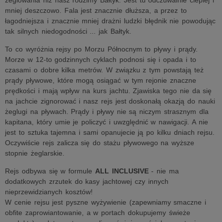
żeglowania niż nasz rodzimy Bałtyk. Jest tu odczuwalnie cieplej i
mniej deszczowo. Fala jest znacznie dłuższa, a przez to
łagodniejsza i znacznie mniej drażni ludzki błędnik nie powodując
tak silnych niedogodności ... jak Bałtyk.
To co wyróżnia rejsy po Morzu Północnym to pływy i prądy.
Morze w 12-to godzinnych cyklach podnosi się i opada i to
czasami o dobre kilka metrów. W związku z tym powstają też
prądy pływowe, które mogą osiągać w tym rejonie znaczne
prędkości i mają wpływ na kurs jachtu. Zjawiska tego nie da się
na jachcie zignorować i nasz rejs jest doskonałą okazją do nauki
żeglugi na pływach. Prądy i pływy nie są niczym strasznym dla
kapitana, który umie je policzyć i uwzględnić w nawigacji. A nie
jest to sztuka tajemna i sami opanujecie ją po kilku dniach rejsu.
Oczywiście rejs zalicza się do stażu pływowego na wyższe
stopnie żeglarskie.
Rejs odbywa się w formule
ALL INCLUSIVE
- nie ma
dodatkowych zrzutek do kasy jachtowej czy innych
nieprzewidzianych kosztów!
W cenie rejsu jest pyszne wyżywienie (zapewniamy smaczne i
obfite zaprowiantowanie, a w portach dokupujemy świeże