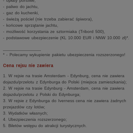
- opłaty portowe,
- paliwo do jachtu,
- gaz do kuchenki,
- świeżą pościel (nie trzeba zabierać śpiwora),
- końcowe sprzątanie jachtu,
- możliwość korzystania ze sztormiaka (Tribord 500),
- podstawowe ubezpieczenie (KL 10.000 EUR i NNW 10.000 zł)*.
________________
* - Polecamy wykupienie pakietu ubezpieczenia rozszerzonego!
Cena rejsu nie zawiera
1. W rejsie na trasie Amsterdam - Edynburg, cena nie zawiera
dojazdu/przelotu z Edynburga do Polski (miejsca zamieszkania);
2. W rejsie na trasie Edynburg - Amsterdam, cena nie zawiera
dojazdu/przelotu z Polski do Edynburga;
3. W rejsie z Edynburga do Iverness cena nie zawiera żadnych
przejazdów czy lotów;
3. Wydatków własnych;
4. Ubezpieczenia rozszerzonego;
5. Biletów wstępu do atrakcji turystycznych.