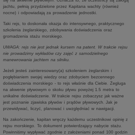
się na akwenie pływowym. Oznacza to, że uczestnicy są załogą
jachtu, pełnią przydzielone przez Kapitana wachty (również
nocne) i odpowiadają za prowadzenie jednostki.
Taki rejs, to doskonała okazja do intensywnego, praktycznego
szkolenia żeglarskiego, zdobywania doświadczenia oraz
gromadzenia stażu morskiego.
UWAGA: rejs nie jest jednak kursem na patent. W trakcie rejsu
nie prowadzimy wykładów czy zajęć z samodzielnego
manewrowania jachtem na silniku.
Jeżeli jesteś zainteresowany(a) szkoleniem żeglarskim i
pogłębianiem swojej wiedzy oraz zdobyciem bezcennego
doświadczenia morskiego - to rejs właśnie dla Ciebie. Żegluga
na akwenie pływowym o skoku pływu powyżej 1.5 metra to
unikalne doświadczenie. W trakcie rejsu zobaczysz jak ważne
jest poznanie zjawiska pływów i prądów pływowych. Jak je
przewidywać, liczyć, planować i uwzględniać w nawigacji.
Na zakończenie, kapitan wręczy każdemu uczestnikowi opinię z
rejsu morskiego. To dokument potwierdzający nabycie stażu.
Powinniśmy wypływać zgodnie z założeniami ponad 100 godzin