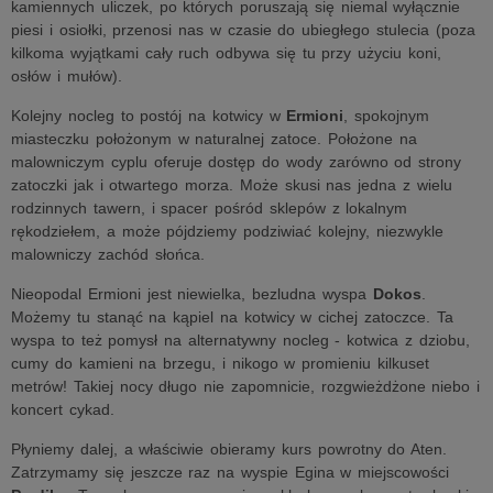
kamiennych uliczek, po których poruszają się niemal wyłącznie
piesi i osiołki, przenosi nas w czasie do ubiegłego stulecia (poza
kilkoma wyjątkami cały ruch odbywa się tu przy użyciu koni,
osłów i mułów).
Kolejny nocleg to postój na kotwicy w
Ermioni
, spokojnym
miasteczku położonym w naturalnej zatoce. Położone na
malowniczym cyplu oferuje dostęp do wody zarówno od strony
zatoczki jak i otwartego morza. Może skusi nas jedna z wielu
rodzinnych tawern, i spacer pośród sklepów z lokalnym
rękodziełem, a może pójdziemy podziwiać kolejny, niezwykle
malowniczy zachód słońca.
Nieopodal Ermioni jest niewielka, bezludna wyspa
Dokos
.
Możemy tu stanąć na kąpiel na kotwicy w cichej zatoczce. Ta
wyspa to też pomysł na alternatywny nocleg - kotwica z dziobu,
cumy do kamieni na brzegu, i nikogo w promieniu kilkuset
metrów! Takiej nocy długo nie zapomnicie, rozgwieżdżone niebo i
koncert cykad.
Płyniemy dalej, a właściwie obieramy kurs powrotny do Aten.
Zatrzymamy się jeszcze raz na wyspie Egina w miejscowości