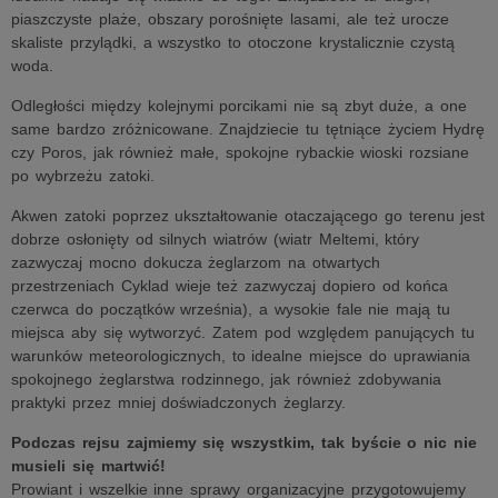
piaszczyste plaże, obszary porośnięte lasami, ale też urocze
skaliste przylądki, a wszystko to otoczone krystalicznie czystą
woda.
Odległości między kolejnymi porcikami nie są zbyt duże, a one
same bardzo zróżnicowane. Znajdziecie tu tętniące życiem Hydrę
czy Poros, jak również małe, spokojne rybackie wioski rozsiane
po wybrzeżu zatoki.
Akwen zatoki poprzez ukształtowanie otaczającego go terenu jest
dobrze osłonięty od silnych wiatrów (wiatr Meltemi, który
zazwyczaj mocno dokucza żeglarzom na otwartych
przestrzeniach Cyklad wieje też zazwyczaj dopiero od końca
czerwca do początków września), a wysokie fale nie mają tu
miejsca aby się wytworzyć. Zatem pod względem panujących tu
warunków meteorologicznych, to idealne miejsce do uprawiania
spokojnego żeglarstwa rodzinnego, jak również zdobywania
praktyki przez mniej doświadczonych żeglarzy.
Podczas rejsu zajmiemy się wszystkim, tak byście o nic nie
musieli się martwić!
Prowiant i wszelkie inne sprawy organizacyjne przygotowujemy