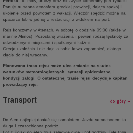
Perdika
. To mały, uroczy oraz niezwykle kameralny port rybacki.
Panuje tu senna atmosfera greckiej prowincji, dająca spokój i
ukojenie przed powrotem z wakacji. Wieczór spędzić można na
spacerze lub w jednej z restauracji z widokiem na port.
Rejs kończymy w Atenach, w sobotę o godzinie 09:00 (także w
marinie Alimos). Pozostaną wrażenia i pewien rodzaj tęsknoty za
odwiedzonymi miejscami i spotkanymi ludźmi.
Grecja uzależnia i nie daje o sobie łatwo zapomnieć, dlatego
ciągle do niej wracamy.
Planowana trasa rejsu może ulec zmianie na skutek
warunków meteorologicznych, sytuacji epidemicznej i
kondycji załogi. O ostatecznej trasie rejsu decyduje kapitan
prowadzący rejs.
Transport
do góry
Do Aten najlepiej dostać się samolotem. Jazda samochodem to
długa i czasochłonna podróż.
Lot z Polski do Aten trwa zaledwie dwie i pół godziny. Tyle trwa