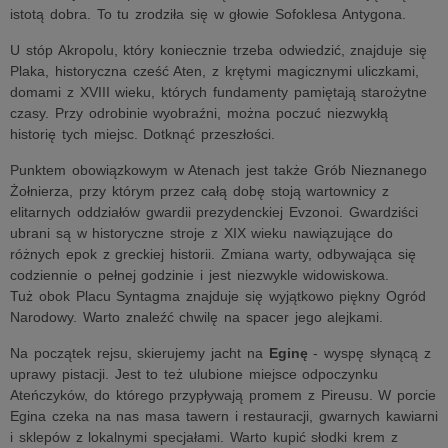
istotą dobra. To tu zrodziła się w głowie Sofoklesa Antygona.
U stóp Akropolu, który koniecznie trzeba odwiedzić, znajduje się
Plaka, historyczna cześć Aten, z krętymi magicznymi uliczkami,
domami z XVIII wieku, których fundamenty pamiętają starożytne
czasy. Przy odrobinie wyobraźni, można poczuć niezwykłą
historię tych miejsc. Dotknąć przeszłości.
Punktem obowiązkowym w Atenach jest także Grób Nieznanego
Żołnierza, przy którym przez całą dobę stoją wartownicy z
elitarnych oddziałów gwardii prezydenckiej Evzonoi. Gwardziści
ubrani są w historyczne stroje z XIX wieku nawiązujące do
różnych epok z greckiej historii. Zmiana warty, odbywająca się
codziennie o pełnej godzinie i jest niezwykle widowiskowa.
Tuż obok Placu Syntagma znajduje się wyjątkowo piękny Ogród
Narodowy. Warto znaleźć chwilę na spacer jego alejkami.
Na początek rejsu, skierujemy jacht na
Eginę
- wyspę słynącą z
uprawy pistacji. Jest to też ulubione miejsce odpoczynku
Ateńczyków, do którego przypływają promem z Pireusu. W porcie
Egina czeka na nas masa tawern i restauracji, gwarnych kawiarni
i sklepów z lokalnymi specjałami. Warto kupić słodki krem z