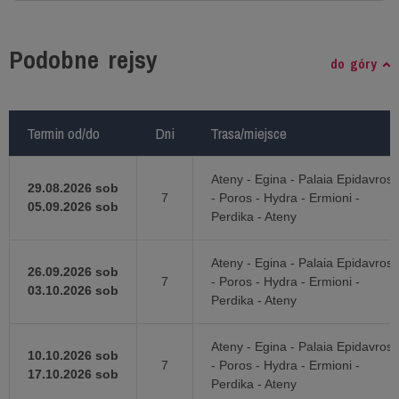
Podobne rejsy
do góry
Termin od/do
Termin od/do
Dni
Dni
Trasa/miejsce
Trasa/miejsce
Ateny - Egina - Palaia Epidavros
29.08.2026 sob
7
- Poros - Hydra - Ermioni -
05.09.2026 sob
Perdika - Ateny
Ateny - Egina - Palaia Epidavros
26.09.2026 sob
7
- Poros - Hydra - Ermioni -
03.10.2026 sob
Perdika - Ateny
Ateny - Egina - Palaia Epidavros
10.10.2026 sob
7
- Poros - Hydra - Ermioni -
17.10.2026 sob
Perdika - Ateny