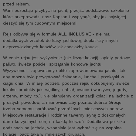
przed rejsem.
Wam pozostaje przybyć na jacht, przejść podstawowe szkolenie
które przeprowadzi nasz Kapitan i wypłynąć, aby jak najwięcej
cieszyć się tym cudownym miejscem!
Rejs odbywa się w formule
ALL INCLUSIVE
- nie ma
dodatkowych zrzutek do kasy jachtowej, dopłat czy innych
nieprzewidzianych kosztów jak chociażby kaucje.
W cenie rejsu jest wyżywienie (nie licząc kolacji), opłaty portowe,
paliwo, świeża pościel, sprzątanie końcowe jachtu.
Wyżywienie - zapewniamy obfite zaprowiantowanie jachtu, tak
aby można było przygotować śniadania, lunche i przekąski w
ciągu dnia. W miarę potrzeb, podczas rejsu dokupujemy świeże,
lokalne produkty jak: wędliny, nabiał, owoce i warzywa, jogurty,
drzemy, miody itp.). Nie planujemy organizacji kolacji na jachcie z
prostych powodów, a mianowicie aby poznać dobrze Grecję,
trzeba samemu spróbować przeróżnych miejscowych potraw.
Miejscowe restauracje i rodzinne tawerny słyną z doskonałych
dań i korzystnych cen, na każdą kieszeń. Dodatkowo po kilku
godzinach na jachcie, wspaniale jest wybrać się na wspólna
kolację, bądź taką w mniejszych grupach.