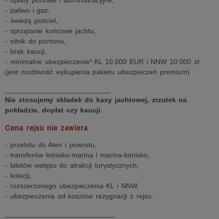
- opłaty portowe i administracyjne,
- paliwo i gaz,
- świeżą pościel,
- sprzątanie końcowe jachtu,
- silnik do pontonu,
- brak kaucji,
- minimalne ubezpieczenie* KL 10.000 EUR i NNW 10.000 zł
(jest możliwość wykupienia pakietu ubezpieczeń premium).
___________________________
Nie stosujemy składek do kasy jachtowej, zrzutek na
pokładzie, dopłat czy kaucji.
Cena rejsu nie zawiera
- przelotu do Aten i powrotu,
- transferów lotnisko-marina i marina-lotnisko,
- biletów wstępu do atrakcji turystycznych,
- kolacji,
- rozszerzonego ubezpieczenia KL i NNW,
- ubezpieczenia od kosztów rezygnacji z rejsu.
____________________________