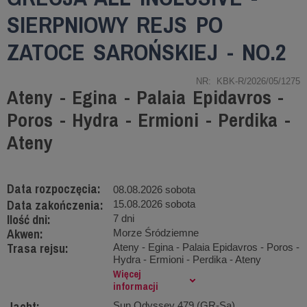
SIERPNIOWY REJS PO
ZATOCE SAROŃSKIEJ - NO.2
NR: KBK-R/2026/05/1275
Ateny - Egina - Palaia Epidavros -
Poros - Hydra - Ermioni - Perdika -
Ateny
Data rozpoczęcia:
08.08.2026 sobota
Data zakończenia:
15.08.2026 sobota
Ilość dni:
7 dni
Akwen:
Morze Śródziemne
Trasa rejsu:
Ateny - Egina - Palaia Epidavros - Poros -
Hydra - Ermioni - Perdika - Ateny
Więcej
informacji
Jacht:
Sun Odyssey 479 (GR-Sa)