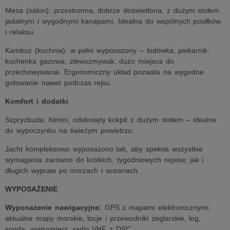
Mesa (salon): przestronna, dobrze doświetlona, z dużym stołem
jadalnym i wygodnymi kanapami. Idealna do wspólnych posiłków
i relaksu.
Kambuz (kuchnia): w pełni wyposażony – lodówka, piekarnik,
kuchenka gazowa, zlewozmywak, dużo miejsca do
przechowywania. Ergonomiczny układ pozwala na wygodne
gotowanie nawet podczas rejsu.
Komfort i dodatki
Szprycbuda, bimini, odsłonięty kokpit z dużym stołem – idealne
do wypoczynku na świeżym powietrzu.
Jacht kompleksowo wyposażono tak, aby spełnia wszystkie
wymagania zarówno do krótkich, tygodniowych rejsów, jak i
długich wypraw po morzach i oceanach.
WYPOSAŻENIE
Wyposażenie nawigacyjne:
GPS z mapami elektronicznymi,
aktualne mapy morskie, locje i przewodniki żeglarskie, log,
sonda, wiatromierz, radio VHF z DSC.