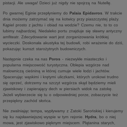
pistacji. Ale uwaga! Dzieci już nigdy nie spojrzą na Nutellę.
Po gwarnej Eginie przepłyniemy do
Palaia Epidavros
. W trakcie
dnia możemy zatrzymać się na kotwicy przy piaszczystej plaży.
Kąpiel prosto z jachtu i obiad na wodzie? Czemu nie, to to co
lubimy najbardziej. Niedaleko portu znajduje się sławny antyczny
amfiteatr. Zdecydowanie wart jest zorganizowania krótkiej
wycieczki. Doskonała akustyka tej budowli, robi wrażenie do dziś,
pokazując kunszt starożytnych budowniczych.
Następnie czeka na nas
Poros
- niezwykłe miasteczko i
popularna miejscowość turystyczna. Oblepia wzgórze nad
malowniczą cieśniną w której cumuje wiele łodzi i jachtów.
Spacerując wąskimi i krętymi uliczkami, których urokowi trudno
się oprzeć, dotrzemy na szczyt wzgórza skąd będziemy mieli
zjawiskowy i zapierający dech w piersiach widok na zatokę.
Jeżeli wybierzecie się tu o odpowiedniej porze, zobaczycie też
przepiękny zachód słońca.
Nie zwalniając tempa, wypływamy z Zatoki Sarońskiej i kierujemy
się ku najsławniejszej wyspie w tym rejonie.
Hydra
, bo o niej
mowa, jest zjawiskowo pięknym miejscem. Plątanina starych,