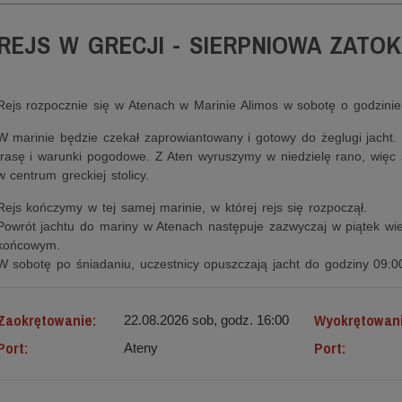
REJS W GRECJI - SIERPNIOWA ZATO
Rejs rozpocznie się w Atenach w Marinie Alimos w sobotę o godzinie
W marinie będzie czekał zaprowiantowany i gotowy do żeglugi jacht.
trasę i warunki pogodowe. Z Aten wyruszymy w niedzielę rano, więc
w centrum greckiej stolicy.
Rejs kończymy w tej samej marinie, w której rejs się rozpoczął.
Powrót jachtu do mariny w Atenach następuje zazwyczaj w piątek wi
końcowym.
W sobotę po śniadaniu, uczestnicy opuszczają jacht do godziny 09:0
Zaokrętowanie:
Wyokrętowan
22.08.2026 sob, godz. 16:00
Port:
Port:
Ateny