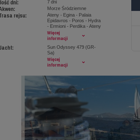
Ilość dni:
7 dni
Akwen:
Morze Śródziemne
Trasa rejsu:
Ateny - Egina - Palaia
Epidavros - Poros - Hydra
- Ermioni - Perdika - Ateny
Więcej
informacji
Jacht:
Sun Odyssey 479 (GR-
Sa)
Więcej
informacji