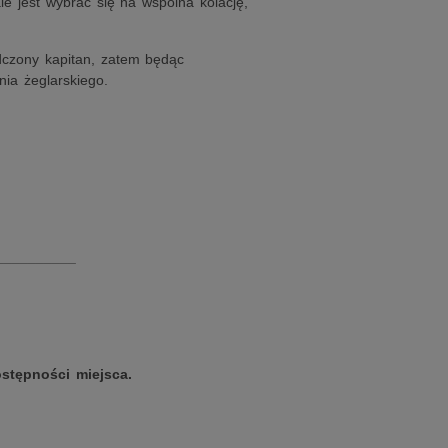
e jest wybrać się na wspólna kolację,
dczony kapitan, zatem będąc
ia żeglarskiego.
__________
stępności miejsca.
__________