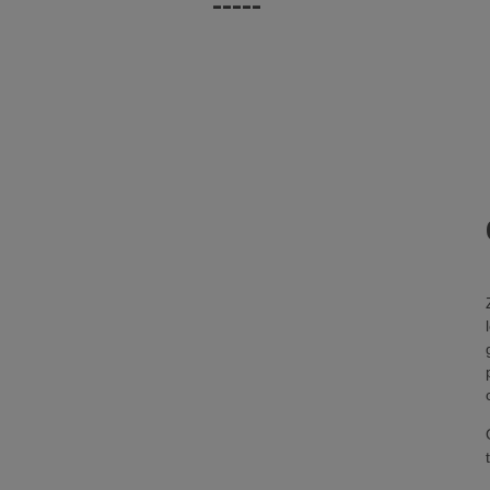
-----