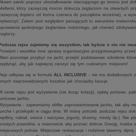
Akwen zatoki poprzez ukształtowanie otaczającego go terenu jest dobr
Meltemi, który zazwyczaj mocno dokucza żeglarzom na otwartych prz
zazwyczaj dopiero od końca czerwca do początków września), a wysok
wytworzyć. Zatem pod względem panujących tu warunków meteorologi
uprawiania spokojnego żeglarstwa rodzinnego, jak również zdobywan
żeglarzy.
Podczas rejsu zajmiemy się wszystkim, tak byście o nic nie musi
Prowiant i wszelkie inne sprawy organizacyjne przygotowujemy przed
Wam pozostaje przybyć na jacht, przejść podstawowe szkolenie które
wypłynąć, aby jak najwięcej cieszyć się tym cudownym miejscem!
Rejs odbywa się w formule
ALL INCLUSIVE
- nie ma dodatkowych zr
innych nieprzewidzianych kosztów jak chociażby kaucje.
W cenie rejsu jest wyżywienie (nie licząc kolacji), opłaty portowe, pal
końcowe jachtu.
Wyżywienie - zapewniamy obfite zaprowiantowanie jachtu, tak aby m
lunche i przekąski w ciągu dnia. W miarę potrzeb, podczas rejsu dok
wędliny, nabiał, owoce i warzywa, jogurty, drzemy, miody itp.). Nie pl
prostych powodów, a mianowicie aby poznać dobrze Grecję, trzeba
miejscowych potraw. Miejscowe restauracje i rodzinne tawerny słyną 