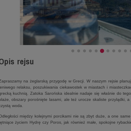
Opis rejsu
Zapraszamy na żeglarską przygodę w Grecji. W naszym rejsie planuj
leniwego relaksu, poszukiwania ciekawostek w miastach i miasteczka
grecką kuchnią. Zatoka Sarońska idealnie nadaje się właśnie do tego.
plaże, obszary porośnięte lasami, ale też urocze skaliste przylądki, a
czystą woda.
Odległości między kolejnymi porcikami nie są zbyt duże, a one same
tętniące życiem Hydrę czy Poros, jak również małe, spokojne rybacki