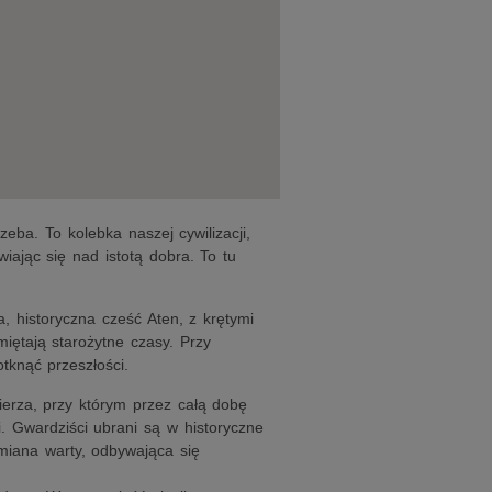
zeba. To kolebka naszej cywilizacji,
iając się nad istotą dobra. To tu
a, historyczna cześć Aten, z krętymi
iętają starożytne czasy. Przy
tknąć przeszłości.
rza, przy którym przez całą dobę
i. Gwardziści ubrani są w historyczne
Zmiana warty, odbywająca się