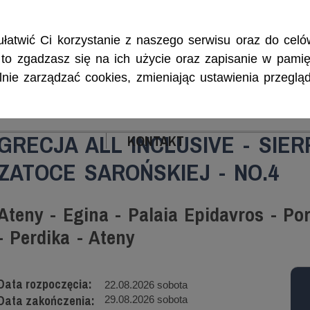
Rejsy morskie i śródlądowe, szkolenia żeglarskie, patenty i certyf
łatwić Ci korzystanie z naszego serwisu oraz do celów
w, to zgadzasz się na ich użycie oraz zapisanie w pamię
ie zarządzać cookies, zmieniając ustawienia przegląd
ENIA
CZARTERY
PATENTY I CERTYFIKA
GRECJA ALL INCLUSIVE - SIE
KONTAKT
ZATOCE SAROŃSKIEJ - NO.4
Ateny - Egina - Palaia Epidavros - Po
- Perdika - Ateny
Data rozpoczęcia:
22.08.2026 sobota
Data zakończenia:
29.08.2026 sobota