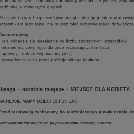
na każdą kieszeń. Dodatkowo po kilku godzinach na jachcie, wspanial
bądź taką w mniejszych grupach.
W czasie rejsu o bezpieczeństwo załogi i obsługę jachtu dba doświa
uczestnikiem tego rejsu, nie musisz mieć wcześniejszego doświadczen
Gwarantujemy:
- rejs odbędzie się niezależnie od liczby zgłoszonych uczestników,
- niezmienną cenę rejsu dla osób rezerwujących miejsca,
- sprawny i dobrze wyposażony jacht,
- prowadzenie rejsu przez profesjonalnego kapitana.
________________________________________________________
Uwaga - ostatnie miejsce - MIEJSCE DLA KOBIETY.
NA REJSIE MAMY DZIECI 12 I 15 LAT.
Przed rezerwacją zachęcamy do telefonicznego potwierdzenia do
Rezerwacja biletów na przelot, po potwierdzeniu rezerwacji e-mailem.
________________________________________________________