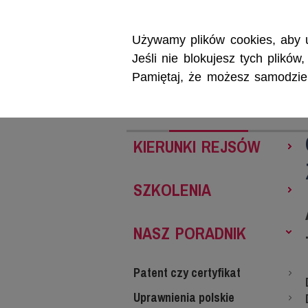
Używamy plików cookies, aby u
Jeśli nie blokujesz tych plikó
Pamiętaj, że możesz samodzieln
REJSY
SZKOL
KIERUNKI REJSÓW
SZKOLENIA
NASZ PORADNIK
Patent czy certyfikat
Uprawnienia polskie