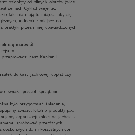
ze osłonięty od silnych wiatrów (wiatr
estrzeniach Cyklad wieje też
ie fale nie mają tu miejsca aby się
cznych, to idealne miejsce do
ia praktyki przez mniej doświadczonych
eli się martwić!
 rejsem.
 przeprowadzi nasz Kapitan i
zutek do kasy jachtowej, dopłat czy
iwo, świeża pościel, sprzątanie
ożna było przygotować śniadania,
upujemy świeże, lokalne produkty jak:
anujemy organizacji kolacji na jachcie z
 samemu spróbować przeróżnych
z doskonałych dań i korzystnych cen,