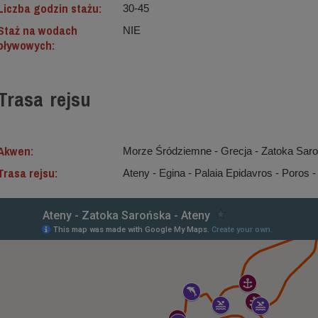
Liczba godzin stażu:
30-45
Staż na wodach
NIE
pływowych:
Trasa rejsu
Akwen:
Morze Śródziemne ‐ Grecja - Zatoka Sar
Trasa rejsu:
Ateny - Egina - Palaia Epidavros - Poros -