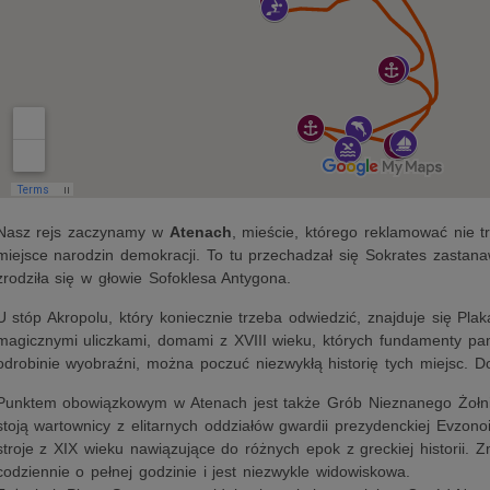
Nasz rejs zaczynamy w
Atenach
, mieście, którego reklamować nie tr
miejsce narodzin demokracji. To tu przechadzał się Sokrates zastanaw
zrodziła się w głowie Sofoklesa Antygona.
U stóp Akropolu, który koniecznie trzeba odwiedzić, znajduje się Plak
magicznymi uliczkami, domami z XVIII wieku, których fundamenty pam
odrobinie wyobraźni, można poczuć niezwykłą historię tych miejsc. Do
Punktem obowiązkowym w Atenach jest także Grób Nieznanego Żołnie
stoją wartownicy z elitarnych oddziałów gwardii prezydenckiej Evzono
stroje z XIX wieku nawiązujące do różnych epok z greckiej historii. 
codziennie o pełnej godzinie i jest niezwykle widowiskowa.