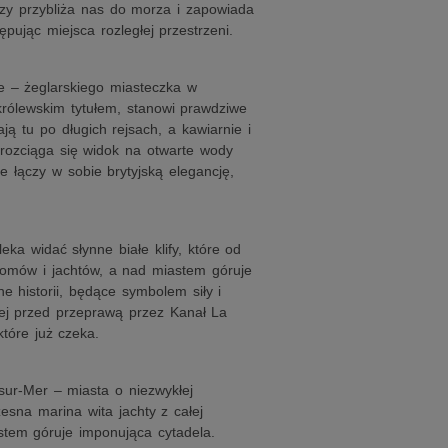
y przybliża nas do morza i zapowiada
pując miejsca rozległej przestrzeni.
e – żeglarskiego miasteczka w
 królewskim tytułem, stanowi prawdziwe
ją tu po długich rejsach, a kawiarnie i
rozciąga się widok na otwarte wody
 łączy w sobie brytyjską elegancję,
ka widać słynne białe klify, które od
romów i jachtów, a nad miastem góruje
e historii, będące symbolem siły i
kiej przed przeprawą przez Kanał La
tóre już czeka.
ur-Mer – miasta o niezwykłej
zesna marina wita jachty z całej
stem góruje imponująca cytadela.