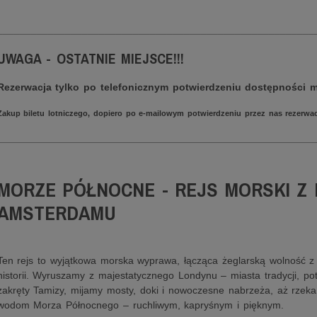
________________________________________________________
UWAGA - OSTATNIE MIEJSCE!!!
Rezerwacja tylko po telefonicznym potwierdzeniu dostępności m
Zakup biletu lotniczego, dopiero po e-mailowym potwierdzeniu przez nas rezerwacj
________________________________________________________
MORZE PÓŁNOCNE - REJS MORSKI Z
AMSTERDAMU
Ten rejs to wyjątkowa morska wyprawa, łącząca żeglarską wolność z 
historii. Wyruszamy z majestatycznego Londynu – miasta tradycji, po
zakręty Tamizy, mijamy mosty, doki i nowoczesne nabrzeża, aż rzeka
wodom Morza Północnego – ruchliwym, kapryśnym i pięknym.