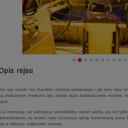
Opis rejsu
Ten rejs morski ma charakter stażowo-szkoleniowy i jak inne rejsy 
są znakomitym miejscem aby zyskać duże doświadczenie morskie, kt
życiu.
Czy interesuje cię późniejszy samodzielny czarter jachtu czy też tyl
doświadczenie, na koniec rejsu otrzymasz opinię honorowaną przez P
się w dalszym żeglarskim rozwoju.