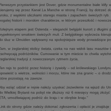
Pierwszym przystankiem jest Dover, gdzie monumentalne białe klify w
kierujemy się przez Kanał La Manche w stronę Francji, by dotrzeć d
uroku, z wąskimi uliczkami starego miasta i zapachem świeżych ryb.
bogatej historii i morskim charakterze, w którym przeszłość i nowocz
Kolejnym etapem jest Ostenda – elegancki belgijski kurort z długimi 
wypełnionymi smakiem świeżych muli. Z belgijskiego wybrzeża kieruje
do śluz w IJmuiden wpływamy na spokojniejsze wody prowadzące pr
Tam, w żeglarskiej stolicy świata, czeka na nas widok lasu masztów i
zachwycają podróżników. Cumowanie w tym mieście to chwila wytchn
żeglarskiej tradycji z nowoczesnym rytmem życia.
Ten rejs to podróż przez historię i żywioły – od królewskiego Lond
opowieść o wietrze, wolności i morzu, które nie zna granic – o drodz
które pozostają na zawsze.
Aby wziąć udział w rejsie należy uzyskać zezwolenie na wjazd do Un
do Wielkiej Brytanii na pobyt nie dłuższy niż 6 miesięcy mogą złożyć 
ETA, umożliwiającej podróż do kraju i w obrębie kraju."
Link do strony gdzie należy dokonać zgłoszenia i opłacić je znajduje 