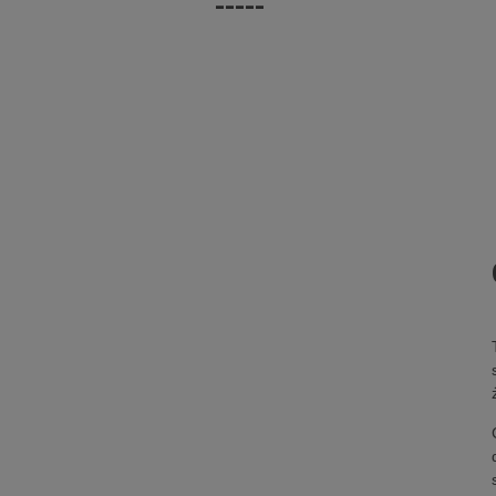
-----