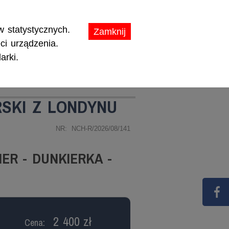
ikaty.
 statystycznych.
Zamknij
ci urządzenia.
arki.
TY
PROMOCJE
SKI Z LONDYNU
NR: NCH-R/2026/08/141
ER - DUNKIERKA -
2 400 zł
Cena: