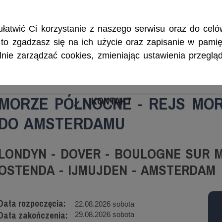
Rejsy morskie i śródlądowe, szkolenia żeglarskie, patenty i certyf
łatwić Ci korzystanie z naszego serwisu oraz do celów
w, to zgadzasz się na ich użycie oraz zapisanie w pamię
ie zarządzać cookies, zmieniając ustawienia przegląd
ENIA
CZARTERY
PATENTY I CERTYFIKA
MORZE PÓŁNOCNE - REJS MOR
KONTAKT
DO AMSTERDAMU
LONDYN - DOVER - BOULOGNE SUR M
OSTENDA - IJMUJDEN - AMSTERDAM
Data rozpoczęcia:
22.08.2026 sobota
Data zakończenia:
29.08.2026 sobota