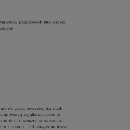
warunków pogodowych i/lub decyzji
osejdon.
arine’s Dock, położonej tuż obok
kami, tworzą wyjątkową scenerię
czne doki, nowoczesne nabrzeża i
em i historią – od starych portowych