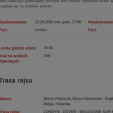
https://www.gov.uk/eta/apply (możliwe jest również zgłoszenie przez apl
znajduje się na podanej stronie)
Zaokrętowanie:
Wyokrętowan
22.08.2026 sob, godz. 17:00
Port:
Port:
Londyn
Liczba godzin stażu:
70-90
Staż na wodach
TAK
pływowych:
Trasa rejsu
Akwen:
Morze Północne, Morze Norweskie ‐ Anglia,
Belgia, Holandia
Trasa rejsu:
LONDYN - DOVER - BOULOGNE SUR M