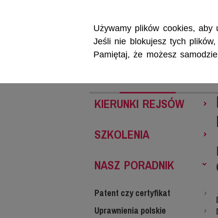
Używamy plików cookies, aby u
Jeśli nie blokujesz tych plikó
Pamiętaj, że możesz samodzieln
REJSY
SZKOL
KIERUNKI REJSÓW
SZKOLENIA
NASZ PORADNIK
Patent czy certyfikat
Uprawnienia polskie