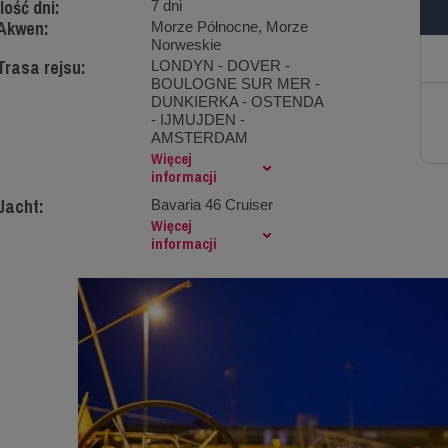
Ilość dni:
7 dni
Akwen:
Morze Północne, Morze
Norweskie
Trasa rejsu:
LONDYN - DOVER -
BOULOGNE SUR MER -
DUNKIERKA - OSTENDA
- IJMUJDEN -
AMSTERDAM
Więcej
informacji
Jacht:
Bavaria 46 Cruiser
Więcej
informacji