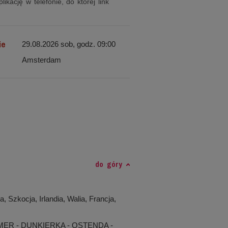
ikację w telefonie, do której link
ie
29.08.2026 sob, godz. 09:00
Amsterdam
do góry
 Szkocja, Irlandia, Walia, Francja,
ER - DUNKIERKA - OSTENDA -