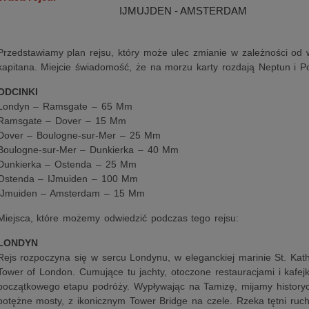
IJMUJDEN - AMSTERDAM
Przedstawiamy plan rejsu, który może ulec zmianie w zależności od 
kapitana. Miejcie świadomość, że na morzu karty rozdają Neptun i P
ODCINKI
Londyn – Ramsgate – 65 Mm
Ramsgate – Dover – 15 Mm
Dover – Boulogne-sur-Mer – 25 Mm
Boulogne-sur-Mer – Dunkierka – 40 Mm
Dunkierka – Ostenda – 25 Mm
Ostenda – IJmuiden – 100 Mm
IJmuiden – Amsterdam – 15 Mm
Miejsca, które możemy odwiedzić podczas tego rejsu:
LONDYN
Rejs rozpoczyna się w sercu Londynu, w eleganckiej marinie St. Kath
Tower of London. Cumujące tu jachty, otoczone restauracjami i kafej
początkowego etapu podróży. Wypływając na Tamizę, mijamy history
potężne mosty, z ikonicznym Tower Bridge na czele. Rzeka tętni ruch