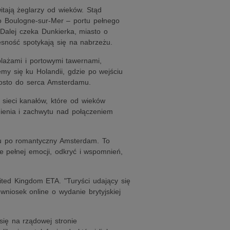
itają żeglarzy od wieków. Stąd
o Boulogne-sur-Mer – portu pełnego
 Dalej czeka Dunkierka, miasto o
esność spotykają się na nabrzeżu.
plażami i portowymi tawernami,
my się ku Holandii, gdzie po wejściu
osto do serca Amsterdamu.
 sieci kanałów, które od wieków
ienia i zachwytu nad połączeniem
ynu po romantyczny Amsterdam. To
e pełnej emocji, odkryć i wspomnień,
ited Kingdom ETA. "Turyści udający się
wniosek online o wydanie brytyjskiej
się na rządowej stronie