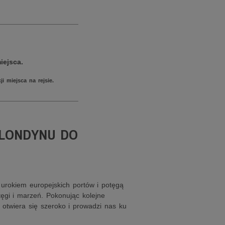
____________________
iejsca.
i miejsca na rejsie.
____________________
 LONDYNU DO
urokiem europejskich portów i potęgą
tęgi i marzeń. Pokonując kolejne
 otwiera się szeroko i prowadzi nas ku