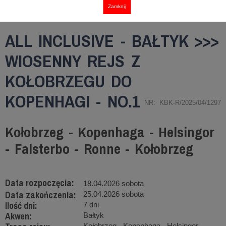
Zamknij
ALL INCLUSIVE - BAŁTYK >>>
WIOSENNY REJS Z
KOŁOBRZEGU DO
KOPENHAGI - NO.1
NR: KBK-R/2025/04/1297
Kołobrzeg - Kopenhaga - Helsingor
- Falsterbo - Ronne - Kołobrzeg
Data rozpoczęcia:
18.04.2026 sobota
Data zakończenia:
25.04.2026 sobota
Ilość dni:
7 dni
Akwen:
Bałtyk
Kołobrzeg - Kopenhaga - Helsingor -