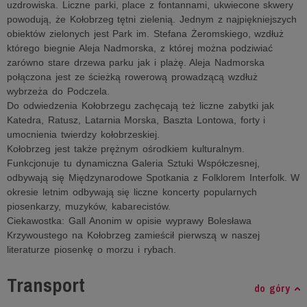
uzdrowiska. Liczne parki, place z fontannami, ukwiecone skwery
powodują, że Kołobrzeg tętni zielenią. Jednym z najpiękniejszych
obiektów zielonych jest Park im. Stefana Żeromskiego, wzdłuż
którego biegnie Aleja Nadmorska, z której można podziwiać
zarówno stare drzewa parku jak i plażę. Aleja Nadmorska
połączona jest ze ścieżką rowerową prowadzącą wzdłuż
wybrzeża do Podczela.
Do odwiedzenia Kołobrzegu zachęcają też liczne zabytki jak
Katedra, Ratusz, Latarnia Morska, Baszta Lontowa, forty i
umocnienia twierdzy kołobrzeskiej.
Kołobrzeg jest także prężnym ośrodkiem kulturalnym.
Funkcjonuje tu dynamiczna Galeria Sztuki Współczesnej,
odbywają się Międzynarodowe Spotkania z Folklorem Interfolk. W
okresie letnim odbywają się liczne koncerty popularnych
piosenkarzy, muzyków, kabarecistów.
Ciekawostka: Gall Anonim w opisie wyprawy Bolesława
Krzywoustego na Kołobrzeg zamieścił pierwszą w naszej
literaturze piosenkę o morzu i rybach.
Transport
do góry