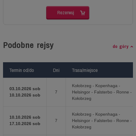
Rezerwuj
Podobne rejsy
do góry
Termin od/do
Termin od/do
Dni
Dni
Trasa/miejsce
Trasa/miejsce
Kołobrzeg - Kopenhaga -
03.10.2026 sob
7
Helsingor - Falsterbo - Ronne -
10.10.2026 sob
Kołobrzeg
Kołobrzeg - Kopenhaga -
10.10.2026 sob
7
Helsingor - Falsterbo - Ronne -
17.10.2026 sob
Kołobrzeg