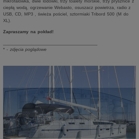
mikrofalówka, dwie lodówki, trzy toalety morskie, trzy prysznice z
ciepłą wodą, ogrzewanie Webasto, osuszacz powietrza, radio z
USB, CD, MP3 , świeża pościel, sztormiaki Tribord 500 (M do
XL).
Zapraszamy na pokład!
______________________________________
* -
zdjęcia poglądowe