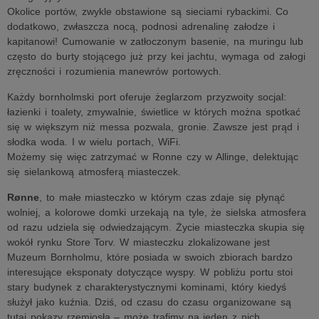
Okolice portów, zwykle obstawione są sieciami rybackimi. Co
dodatkowo, zwłaszcza nocą, podnosi adrenalinę załodze i
kapitanowi! Cumowanie w zatłoczonym basenie, na muringu lub
często do burty stojącego już przy kei jachtu, wymaga od załogi
zręczności i rozumienia manewrów portowych.
Każdy bornholmski port oferuje żeglarzom przyzwoity socjal:
łazienki i toalety, zmywalnie, świetlice w których można spotkać
się w większym niż messa pozwala, gronie. Zawsze jest prąd i
słodka woda. I w wielu portach, WiFi.
Możemy się więc zatrzymać w Ronne czy w Allinge, delektując
się sielankową atmosferą miasteczek.
Rønne
, to małe miasteczko w którym czas zdaje się płynąć
wolniej, a kolorowe domki urzekają na tyle, że sielska atmosfera
od razu udziela się odwiedzającym. Życie miasteczka skupia się
wokół rynku Store Torv. W miasteczku zlokalizowane jest
Muzeum Bornholmu, które posiada w swoich zbiorach bardzo
interesujące eksponaty dotyczące wyspy. W pobliżu portu stoi
stary budynek z charakterystycznymi kominami, który kiedyś
służył jako kuźnia. Dziś, od czasu do czasu organizowane są
tutaj pokazy rzemiosła – może trafimy na jeden z nich.