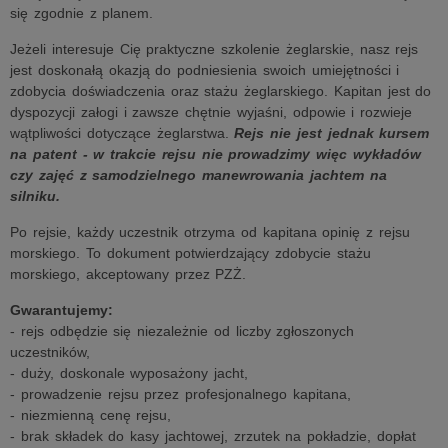
się zgodnie z planem.
Jeżeli interesuje Cię praktyczne szkolenie żeglarskie, nasz rejs
jest doskonałą okazją do podniesienia swoich umiejętności i
zdobycia doświadczenia oraz stażu żeglarskiego. Kapitan jest do
dyspozycji załogi i zawsze chętnie wyjaśni, odpowie i rozwieje
wątpliwości dotyczące żeglarstwa.
Rejs nie jest jednak kursem
na patent - w trakcie rejsu nie prowadzimy więc wykładów
czy zajęć z samodzielnego manewrowania jachtem na
silniku.
Po rejsie, każdy uczestnik otrzyma od kapitana opinię z rejsu
morskiego. To dokument potwierdzający zdobycie stażu
morskiego, akceptowany przez PZŻ.
Gwarantujemy:
- rejs odbędzie się niezależnie od liczby zgłoszonych
uczestników,
- duży, doskonale wyposażony jacht,
- prowadzenie rejsu przez profesjonalnego kapitana,
- niezmienną cenę rejsu,
- brak składek do kasy jachtowej, zrzutek na pokładzie, dopłat