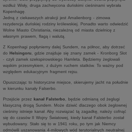
wzdłuż Wisły, druga zachwycona duńskimi cieśninami wybrała
Kopenhagę.
Jedną z ciekawszych atrakcji jest Amalienborg - zimowa
rezydencja duńskiej rodziny królewskiej. Ponadto warto odwiedzić
Wolne Miasto Christiania, niezależną od miasta dzielnicę z
własnym prawem, flagą i walutą.
Z Kopenhagi popłyniemy dalej Sundem, na północ, aby dotrzeć
do
Helsingoru
, gdzie znajduje się znany zamek - Kronborg Slot
- czyli zamek szekspirowskiego Hamleta. Będziemy żeglowali
wąskim przesmykiem, z dużym ruchem statków. To ważny pod
względem edukacyjnym fragment rejsu.
Opuszczając to historyczne miejsce, skierujemy jacht na południe
w kierunku kanały Falserbo.
Przejście przez
kanał Falsterbo
, będzie odmianą od żeglugi
klasyczną drogą Sundem. Może dziwić dlaczego obok żeglownej
cieśniny istnieje kanał. Aby rozwiązać tą zagadkę, należy cofnąć
się do czasów II Wojny Światowej, kiedy kanał Falsterbo został
wybudowany. Stało się to w 1941 roku, po tym jak Niemcy
odmówili uszanowania 4-milowych wód terytorialnych neutralnej