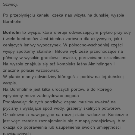
Szwecji.
Po przepłynięciu kanału, czeka nas wizyta na duńskiej wyspie
Bornholm.
Borholm
to wyspa, która oferuje odwiedzającym piękno przyrody
i wiele kontrastów. Jest idealna zarówno dla aktywnych, jak i
ceniących leniwy wypoczynek. W północno-wschodniej części
wyspy spotkamy skaliste i klifowe wybrzeże przechodzące na
północy w wysokie granitowe urwiska, porozcinane szczelinami.
Na wyspie znajduje się też kompleks leśny Almindingen i
znaczne połacie wrzosowisk.
W planie mamy odwiedziny któregoś z portów na tej duńskiej
wyspie.
Na Bornholmie jest kilka uroczych portów, a do którego
wpłyniemy może zadecydowac pogoda.
Podpływając do tych porcików, często musimy uważać na
płycizny i wystające spod wody, grzbiety skalnych potworów.
Oznakowania nawigacyjne są raczej słabo widoczne. Konieczne
jest więc rzetelne zaznajomienie się z mapą podejściową. A to
okazja do poprawienia lub uzupełnienia swoich umiejętności
nawigacyjnych.