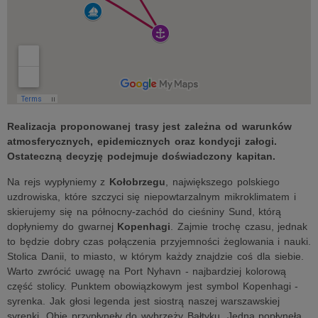
Realizacja proponowanej trasy jest zależna od warunków
atmosferycznych, epidemicznych oraz kondycji załogi.
Ostateczną decyzję podejmuje doświadczony kapitan.
Na rejs wypłyniemy z
Kołobrzegu
, największego polskiego
uzdrowiska, które szczyci się niepowtarzalnym mikroklimatem i
skierujemy się na północny-zachód do cieśniny Sund, którą
dopłyniemy do gwarnej
Kopenhagi
. Zajmie trochę czasu, jednak
to będzie dobry czas połączenia przyjemności żeglowania i nauki.
Stolica Danii, to miasto, w którym każdy znajdzie coś dla siebie.
Warto zwrócić uwagę na Port Nyhavn - najbardziej kolorową
część stolicy. Punktem obowiązkowym jest symbol Kopenhagi -
syrenka. Jak głosi legenda jest siostrą naszej warszawskiej
syrenki. Obie przypłynęły do wybrzeży Bałtyku. Jedna popłynęła