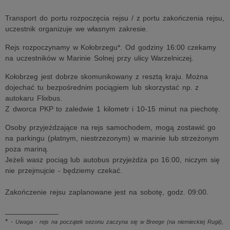
Transport do portu rozpoczęcia rejsu / z portu zakończenia rejsu,
uczestnik organizuje we własnym zakresie.
Rejs rozpoczynamy w Kołobrzegu*. Od godziny 16:00 czekamy
na uczestników w Marinie Solnej przy ulicy Warzelniczej.
Kołobrzeg jest dobrze skomunikowany z resztą kraju. Można
dojechać tu bezpośrednim pociągiem lub skorzystać np. z
autokaru Flixbus.
Z dworca PKP to zaledwie 1 kilometr i 10-15 minut na piechotę.
Osoby przyjeżdzające na rejs samochodem, mogą zostawić go
na parkingu (płatnym, niestrzezonym) w marinie lub strzeżonym
poza mariną.
Jeżeli wasz pociąg lub autobus przyjeżdża po 16:00, niczym się
nie przejmujcie - będziemy czekać.
Zakończenie rejsu zaplanowane jest na sobotę, godz. 09:00.
_____________
*
- Uwaga - rejs na początek sezonu zaczyna się w Breege (na niemieckiej Rugii),