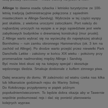
Allinge
to dawna osada rybacka i letnisko turystyczne ze 100-
letnią tradycją (administracyjnie połączona z sąsiednim
miasteczkiem w Allinge-Sandvig). Wybrzeże w tej części wyspy
jest skaliste, z wieloma uroczymi zatoczkami. Port należy do
najbardziej uroczych na wyspie a w jego sąsiedztwie jest wiele
zabytkowych budynków o drewnianej konstrukcji (mur pruski).
Z Allinge warto wybrać się na wycieczkę do największej atrakcji
Bornholmu – ruin zamku obronnego Hammershus (ok. 3 km na
zachód od Allinge). Po drodze warto przejść przez niewielki Park
Danchells Løkke - założony w końcu XIX wieku - położony przy
promenadzie nadmorskiej między Allinge i Sandvig.
Być może ktoś skusi się na tutejszy specjał i skosztuje
wędzonego śledzia. Smakuje doskonale z kuflem zimnego piwa.
Dalej wracamy do domu. W zależności od wiatru czeka nas kilka
lub kilkanaście godzinach rejsu do Mariny Solnej.
Do Kołobrzegu przypłyniemy w piątek późnym
popołudniem/wieczorem. To będzie dobra okazja aby w Tawernie
wspólnie podsumować rejs i dać się ponieść planowaniu
kolejnych wypraw.