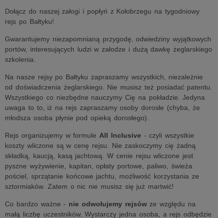
Dołącz do naszej załogi i popłyń z Kołobrzegu na tygodniowy
rejs po Bałtyku!
Gwarantujemy niezapomnianą przygodę, odwiedziny wyjątkowych
portów, interesujących ludzi w załodze i dużą dawkę żeglarskiego
szkolenia.
Na nasze rejsy po Bałtyku zapraszamy wszystkich, niezależnie
od doświadczenia żeglarskiego. Nie musisz też posiadać patentu.
Wszystkiego co niezbędne nauczymy Cię na pokładzie. Jedyna
uwaga to to, iż na rejs zapraszamy osoby dorosłe (chyba, że
młodsza osoba płynie pod opieką dorosłego).
Rejs organizujemy w formule
All Inclusive
- czyli wszystkie
koszty wliczone są w cenę rejsu. Nie zaskoczymy cię żadną
składką, kaucją, kasą jachtową. W cenie rejsu wliczone jest
pyszne wyżywienie, kapitan, opłaty portowe, paliwo, świeża
pościel, sprzątanie końcowe jachtu, możliwość korzystania ze
sztormiaków. Zatem o nic nie musisz się już martwić!
Co bardzo ważne -
nie odwołujemy rejsów
ze względu na
małą liczbę uczestników. Wystarczy jedna osoba, a rejs odbędzie