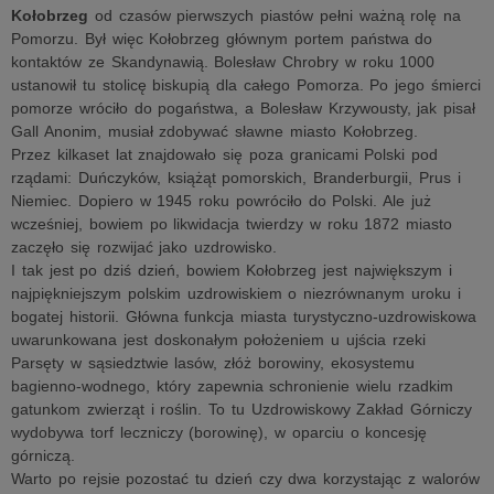
Kołobrzeg
od czasów pierwszych piastów pełni ważną rolę na
Pomorzu. Był więc Kołobrzeg głównym portem państwa do
kontaktów ze Skandynawią. Bolesław Chrobry w roku 1000
ustanowił tu stolicę biskupią dla całego Pomorza. Po jego śmierci
pomorze wróciło do pogaństwa, a Bolesław Krzywousty, jak pisał
Gall Anonim, musiał zdobywać sławne miasto Kołobrzeg.
Przez kilkaset lat znajdowało się poza granicami Polski pod
rządami: Duńczyków, książąt pomorskich, Branderburgii, Prus i
Niemiec. Dopiero w 1945 roku powróciło do Polski. Ale już
wcześniej, bowiem po likwidacja twierdzy w roku 1872 miasto
zaczęło się rozwijać jako uzdrowisko.
I tak jest po dziś dzień, bowiem Kołobrzeg jest największym i
najpiękniejszym polskim uzdrowiskiem o niezrównanym uroku i
bogatej historii. Główna funkcja miasta turystyczno-uzdrowiskowa
uwarunkowana jest doskonałym położeniem u ujścia rzeki
Parsęty w sąsiedztwie lasów, złóż borowiny, ekosystemu
bagienno-wodnego, który zapewnia schronienie wielu rzadkim
gatunkom zwierząt i roślin. To tu Uzdrowiskowy Zakład Górniczy
wydobywa torf leczniczy (borowinę), w oparciu o koncesję
górniczą.
Warto po rejsie pozostać tu dzień czy dwa korzystając z walorów