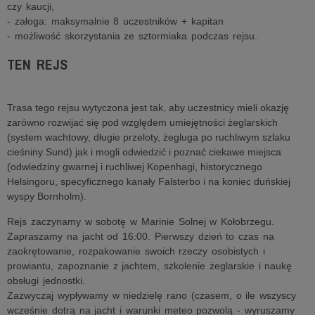
czy kaucji,
- załoga: maksymalnie 8 uczestników + kapitan
- możliwość skorzystania ze sztormiaka podczas rejsu.
TEN REJS
Trasa tego rejsu wytyczona jest tak, aby uczestnicy mieli okazję
zarówno rozwijać się pod względem umiejętności żeglarskich
(system wachtowy, długie przeloty, żegluga po ruchliwym szlaku
cieśniny Sund) jak i mogli odwiedzić i poznać ciekawe miejsca
(odwiedziny gwarnej i ruchliwej Kopenhagi, historycznego
Helsingoru, specyficznego kanały Falsterbo i na koniec duńskiej
wyspy Bornholm).
Rejs zaczynamy w sobotę w Marinie Solnej w Kołobrzegu.
Zapraszamy na jacht od 16:00. Pierwszy dzień to czas na
zaokrętowanie, rozpakowanie swoich rzeczy osobistych i
prowiantu, zapoznanie z jachtem, szkolenie żeglarskie i naukę
obsługi jednostki.
Zazwyczaj wypływamy w niedzielę rano (czasem, o ile wszyscy
wcześnie dotrą na jacht i warunki meteo pozwolą - wyruszamy