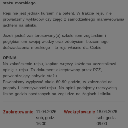
stażu morskiego.
Rejs nie jest jednak kursem na patent. W trakcie rejsu nie
prowadzimy wykładów czy zajęć z samodzielnego manewrowania
jachtem na silniku.
Jeżeli jesteś zainteresowany(a) szkoleniem żeglarskim i
pogłębianiem swojej wiedzy oraz zdobyciem bezcennego
doświadczenia morskiego - to rejs właśnie dla Ciebie.
OPINIA
Na zakończenie rejsu, kapitan wręczy każdemu uczestnikowi
opinię z rejsu. To dokument akceptowany przez PZŻ,
potwierdzający nabycie stażu.
Powinniśmy wypływać około 60-90 godzin, w zależności od
pogody i intensywności rejsu. Na opinii podajemy rzeczywistą
liczbę godzin spędzonych na żegludze na żaglach i silniku.
Zaokrętowanie:
Wyokrętowanie
11.04.2026
18.04.2026
sob, godz.
sob, godz.
16:00
09:00