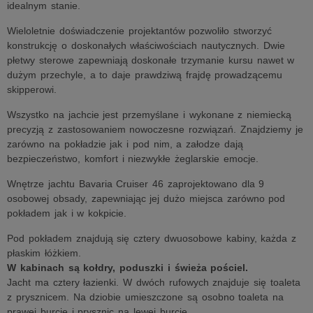
idealnym stanie.
Wieloletnie doświadczenie projektantów pozwoliło stworzyć
konstrukcję o doskonałych właściwościach nautycznych. Dwie
płetwy sterowe zapewniają doskonałe trzymanie kursu nawet w
dużym przechyle, a to daje prawdziwą frajdę prowadzącemu
skipperowi.
Wszystko na jachcie jest przemyślane i wykonane z niemiecką
precyzją z zastosowaniem nowoczesne rozwiązań. Znajdziemy je
zarówno na pokładzie jak i pod nim, a załodze dają
bezpieczeństwo, komfort i niezwykłe żeglarskie emocje.
Wnętrze jachtu Bavaria Cruiser 46 zaprojektowano dla 9
osobowej obsady, zapewniając jej dużo miejsca zarówno pod
pokładem jak i w kokpicie.
Pod pokładem znajdują się cztery dwuosobowe kabiny, każda z
płaskim łóżkiem.
W kabinach są kołdry, poduszki i świeża pościel.
Jacht ma cztery łazienki. W dwóch rufowych znajduje się toaleta
z prysznicem. Na dziobie umieszczone są osobno toaleta na
prawej burcie i prysznic na lewej burcie.