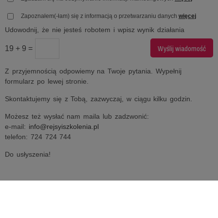
Zapoznałem(-łam) się z informacją o przetwarzaniu danych
więcej
Udowodnij, że nie jesteś robotem i wpisz wynik działania
19 + 9 =
Z przyjemnością odpowiemy na Twoje pytania. Wypełnij
formularz po lewej stronie.
Skontaktujemy się z Tobą, zazwyczaj, w ciągu kilku godzin.
Możesz też wysłać nam maila lub zadzwonić:
e-mail:
info@rejsyiszkolenia.pl
telefon: 724 724 744
Do usłyszenia!
KIERUNKI REJSÓW