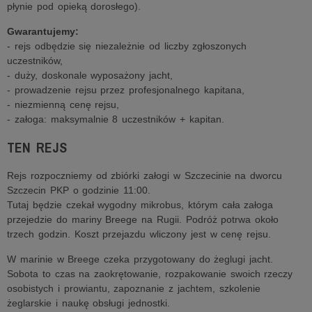
płynie pod opieką dorosłego).
Gwarantujemy:
- rejs odbędzie się niezależnie od liczby zgłoszonych
uczestników,
- duży, doskonale wyposażony jacht,
- prowadzenie rejsu przez profesjonalnego kapitana,
- niezmienną cenę rejsu,
- załoga: maksymalnie 8 uczestników + kapitan.
TEN REJS
Rejs rozpoczniemy od zbiórki załogi w Szczecinie na dworcu
Szczecin PKP o godzinie 11:00.
Tutaj będzie czekał wygodny mikrobus, którym cała załoga
przejedzie do mariny Breege na Rugii. Podróż potrwa około
trzech godzin. Koszt przejazdu wliczony jest w cenę rejsu.
W marinie w Breege czeka przygotowany do żeglugi jacht.
Sobota to czas na zaokrętowanie, rozpakowanie swoich rzeczy
osobistych i prowiantu, zapoznanie z jachtem, szkolenie
żeglarskie i naukę obsługi jednostki.