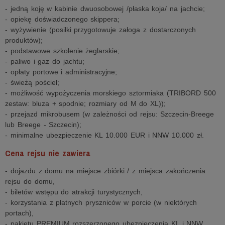
- jedną koję w kabinie dwuosobowej /płaska koja/ na jachcie;
- opiekę doświadczonego skippera;
- wyżywienie (posiłki przygotowuje załoga z dostarczonych
produktów);
- podstawowe szkolenie żeglarskie;
- paliwo i gaz do jachtu;
- opłaty portowe i administracyjne;
- świeżą pościel;
- możliwość wypożyczenia morskiego sztormiaka (TRIBORD 500
zestaw: bluza + spodnie; rozmiary od M do XL));
- przejazd mikrobusem (w zależności od rejsu: Szczecin-Breege
lub Breege - Szczecin);
- minimalne ubezpieczenie KL 10.000 EUR i NNW 10.000 zł.
Cena rejsu nie zawiera
- dojazdu z domu na miejsce zbiórki / z miejsca zakończenia
rejsu do domu,
- biletów wstępu do atrakcji turystycznych,
- korzystania z płatnych pryszniców w porcie (w niektórych
portach),
- pakietu PREMIUM rozszerzonego ubezpieczenia KL i NNW,