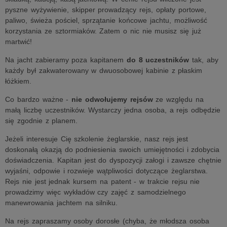
pyszne wyżywienie, skipper prowadzący rejs, opłaty portowe,
paliwo, świeża pościel, sprzątanie końcowe jachtu, możliwość
korzystania ze sztormiaków. Zatem o nic nie musisz się już
martwić!
Na jacht zabieramy poza kapitanem
do 8 uczestników
tak, aby
każdy był zakwaterowany w dwuosobowej kabinie z płaskim
łóżkiem.
Co bardzo ważne -
nie odwołujemy rejsów
ze względu na
małą liczbę uczestników. Wystarczy jedna osoba, a rejs odbędzie
się zgodnie z planem.
Jeżeli interesuje Cię szkolenie żeglarskie, nasz rejs jest
doskonałą okazją do podniesienia swoich umiejętności i zdobycia
doświadczenia. Kapitan jest do dyspozycji załogi i zawsze chętnie
wyjaśni, odpowie i rozwieje wątpliwości dotyczące żeglarstwa.
Rejs nie jest jednak kursem na patent - w trakcie rejsu nie
prowadzimy więc wykładów czy zajęć z samodzielnego
manewrowania jachtem na silniku.
Na rejs zapraszamy osoby dorosłe (chyba, że młodsza osoba