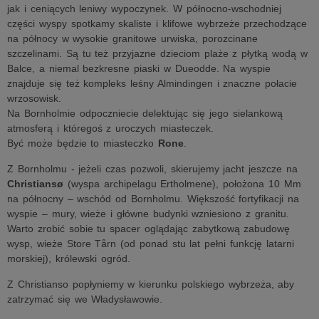
jak i ceniących leniwy wypoczynek. W północno-wschodniej
części wyspy spotkamy skaliste i klifowe wybrzeże przechodzące
na północy w wysokie granitowe urwiska, porozcinane
szczelinami. Są tu też przyjazne dzieciom plaże z płytką wodą w
Balce, a niemal bezkresne piaski w Dueodde. Na wyspie
znajduje się też kompleks leśny Almindingen i znaczne połacie
wrzosowisk.
Na Bornholmie odpoczniecie delektując się jego sielankową
atmosferą i któregoś z uroczych miasteczek.
Być może będzie to miasteczko
Rone
.
Z Bornholmu - jeżeli czas pozwoli, skierujemy jacht jeszcze na
Christiansø
(wyspa archipelagu Ertholmene), położona 10 Mm
na północny – wschód od Bornholmu. Większość fortyfikacji na
wyspie – mury, wieże i główne budynki wzniesiono z granitu.
Warto zrobić sobie tu spacer oglądając zabytkową zabudowę
wysp, wieże Store Tårn (od ponad stu lat pełni funkcję latarni
morskiej), królewski ogród.
Z Christianso popłyniemy w kierunku polskiego wybrzeża, aby
zatrzymać się we Władysławowie.