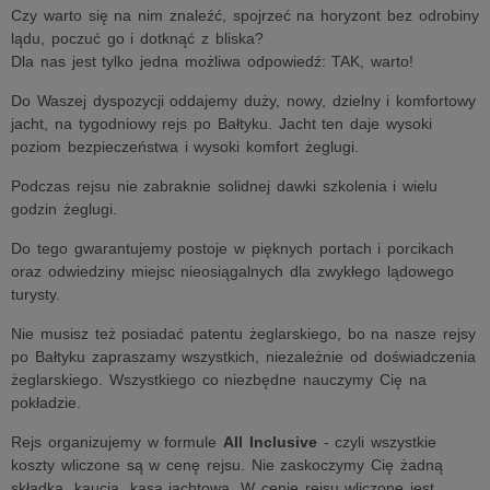
Czy warto się na nim znaleźć, spojrzeć na horyzont bez odrobiny
lądu, poczuć go i dotknąć z bliska?
Dla nas jest tylko jedna możliwa odpowiedź: TAK, warto!
Do Waszej dyspozycji oddajemy duży, nowy, dzielny i komfortowy
jacht, na tygodniowy rejs po Bałtyku. Jacht ten daje wysoki
poziom bezpieczeństwa i wysoki komfort żeglugi.
Podczas rejsu nie zabraknie solidnej dawki szkolenia i wielu
godzin żeglugi.
Do tego gwarantujemy postoje w pięknych portach i porcikach
oraz odwiedziny miejsc nieosiągalnych dla zwykłego lądowego
turysty.
Nie musisz też posiadać patentu żeglarskiego, bo na nasze rejsy
po Bałtyku zapraszamy wszystkich, niezależnie od doświadczenia
żeglarskiego. Wszystkiego co niezbędne nauczymy Cię na
pokładzie.
Rejs organizujemy w formule
All Inclusive
- czyli wszystkie
koszty wliczone są w cenę rejsu. Nie zaskoczymy Cię żadną
składką, kaucją, kasą jachtową. W cenie rejsu wliczone jest