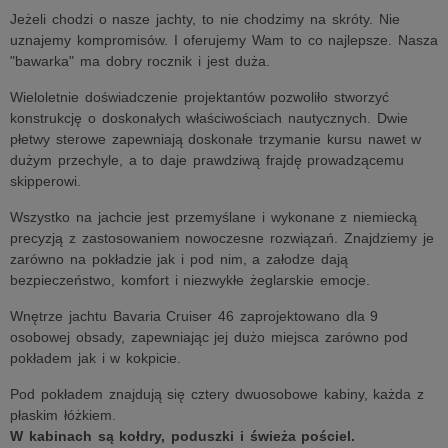
Jeżeli chodzi o nasze jachty, to nie chodzimy na skróty. Nie
uznajemy kompromisów. I oferujemy Wam to co najlepsze. Nasza
"bawarka" ma dobry rocznik i jest duża.
Wieloletnie doświadczenie projektantów pozwoliło stworzyć
konstrukcję o doskonałych właściwościach nautycznych. Dwie
płetwy sterowe zapewniają doskonałe trzymanie kursu nawet w
dużym przechyle, a to daje prawdziwą frajdę prowadzącemu
skipperowi.
Wszystko na jachcie jest przemyślane i wykonane z niemiecką
precyzją z zastosowaniem nowoczesne rozwiązań. Znajdziemy je
zarówno na pokładzie jak i pod nim, a załodze dają
bezpieczeństwo, komfort i niezwykłe żeglarskie emocje.
Wnętrze jachtu Bavaria Cruiser 46 zaprojektowano dla 9
osobowej obsady, zapewniając jej dużo miejsca zarówno pod
pokładem jak i w kokpicie.
Pod pokładem znajdują się cztery dwuosobowe kabiny, każda z
płaskim łóżkiem.
W kabinach są kołdry, poduszki i świeża pościel.