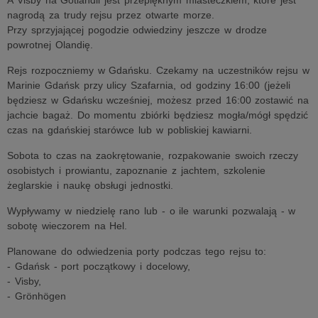
A Visby na Gotlandii jest przepięknym miasteczkiem, które jest
nagrodą za trudy rejsu przez otwarte morze.
Przy sprzyjającej pogodzie odwiedziny jeszcze w drodze
powrotnej Olandię.
Rejs rozpoczniemy w Gdańsku. Czekamy na uczestników rejsu w
Marinie Gdańsk przy ulicy Szafarnia, od godziny 16:00 (jeżeli
będziesz w Gdańsku wcześniej, możesz przed 16:00 zostawić na
jachcie bagaż. Do momentu zbiórki będziesz mogła/mógł spędzić
czas na gdańskiej starówce lub w pobliskiej kawiarni.
Sobota to czas na zaokrętowanie, rozpakowanie swoich rzeczy
osobistych i prowiantu, zapoznanie z jachtem, szkolenie
żeglarskie i naukę obsługi jednostki.
Wypływamy w niedzielę rano lub - o ile warunki pozwalają - w
sobotę wieczorem na Hel.
Planowane do odwiedzenia porty podczas tego rejsu to:
- Gdańsk - port początkowy i docelowy,
- Visby,
- Grönhögen