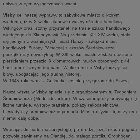
upływa w rytm wyznaczonych wacht.
Visby
cel naszej wyprawy, to zabytkowe miasto o którym
wiadomo, iż w X wieku stanowiło ważny ośrodek handlowy
Wikingów oraz istotny przystanek na trasie szlaku handlowego
wiodącego do Skandynawii. Na przełomie XI i XIV wieku, stało
się jednym z ważniejszych miast Hanzy - związku miast
handlowych Europy Północnej z czasów Średniowiecza i
początku ery nowożytnej. W XIII wieku miasto zostało otoczone
pierścieniem przeszło 3 kilometrowych murów obronnych z 44
basztami i licznymi bramami. Wielokrotnie o Visby toczyły się
bitwy, ubogacając jego trudną historię.
W 1645 roku wraz z Gotlandią zostało przyłączone do Szwecji.
Nasza wizyta w Visby splecie się z organizowanym tu Tygodniem
Średniowiecza (Medeltidsveckan). W czasie imprezy odbywają się
liczne turnieje, występy teatralne, pokazy rękodzielnictwa,
biesiady czy średniowieczne jarmarki. Miasto ożywa i tętni życiem
niemal całą dobę.
Wracając do portu macierzystego, po drodze jeżeli czas i pogoda
pozwolą zawiniemy na Olandię, do małego porciku Grönhögen.