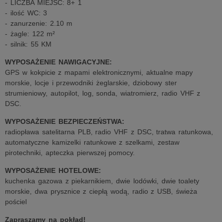
- LICZBA MIEJSC: 8+ 1
- ilość WC: 3
- zanurzenie: 2.10 m
- żagle: 122 m²
- silnik: 55 KM
WYPOSAŻENIE NAWIGACYJNE:
GPS w kokpicie z mapami elektronicznymi, aktualne mapy
morskie, locje i przewodniki żeglarskie, dziobowy ster
strumieniowy, autopilot, log, sonda, wiatromierz, radio VHF z
DSC.
WYPOSAŻENIE BEZPIECZEŃSTWA:
radiopława satelitarna PLB, radio VHF z DSC, tratwa ratunkowa,
automatyczne kamizelki ratunkowe z szelkami, zestaw
pirotechniki, apteczka pierwszej pomocy.
WYPOSAŻENIE HOTELOWE:
kuchenka gazowa z piekarnikiem, dwie lodówki, dwie toalety
morskie, dwa prysznice z ciepłą wodą, radio z USB, świeża
pościel
Zapraszamy na pokład!