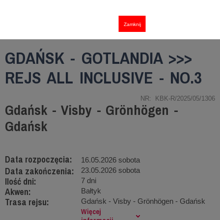
Zamknij
GDAŃSK - GOTLANDIA >>>
REJS ALL INCLUSIVE - NO.3
NR: KBK-R/2025/05/1306
Gdańsk - Visby - Grönhögen -
Gdańsk
Data rozpoczęcia:
16.05.2026 sobota
Data zakończenia:
23.05.2026 sobota
Ilość dni:
7 dni
Akwen:
Bałtyk
Trasa rejsu:
Gdańsk - Visby - Grönhögen - Gdańsk
Więcej