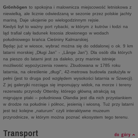
Grönhögen
to spokojna i malownicza miejscowość letniskowa z
niewielką, ale licznie odwiedzaną w sezonie przez polskie jachty
mariną. Daje ukojenie po wielogodzinnym rejsie.
Kiedyś był to ważny port rybacki, w którym z kutrów i łodzi na
ląd trafiał cały ładunek łososia złowionego w wodach
południowego krańca Cieśniny Kalmarskiej.
Będąc już w wiosce, wybrać można się do oddalonej o ok. 9 km
latarni morskiej „Długi Jan” - „Långe Jan”). Dla osób dla których
na pieszo do latarni jest za daleko, przy marinie istnieje
możliwość wypożyczenia roweru. Zbudowana w 1785 roku
latarnia, na określenie „długi”, 42-metrowa budowla zasłużyła w
pełni (jest to druga pod względem wysokości latarnia w Szwecji).
Z jej galeryjki rozciąga się imponujący widok, na morze i tereny
rezerwatu przyrody Ottenby, którego główną atrakcją są
migrujące ptaki – południowa Olandia jest dla nich przystankiem
w drodze na południe i północ, jesienią i wiosną. Tuż przy latarni
jest też kolejne „naturum” czyli interaktywne muzeum
przyrodnicze, w którym można poznać ekosystem tego terenu.
Transport
do góry