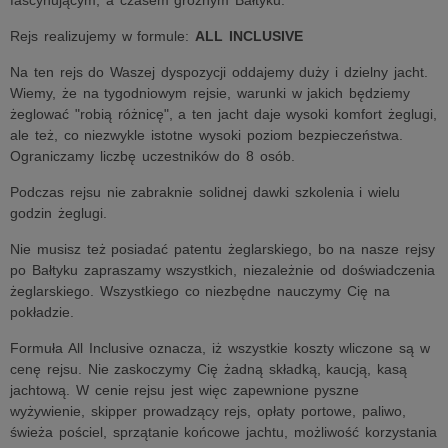
fascynującym, a czasem groźnym Bałtyku.
Rejs realizujemy w formule:
ALL INCLUSIVE
Na ten rejs do Waszej dyspozycji oddajemy duży i dzielny jacht.
Wiemy, że na tygodniowym rejsie, warunki w jakich będziemy
żeglować "robią różnicę", a ten jacht daje wysoki komfort żeglugi,
ale też, co niezwykle istotne wysoki poziom bezpieczeństwa.
Ograniczamy liczbę uczestników do 8 osób.
Podczas rejsu nie zabraknie solidnej dawki szkolenia i wielu
godzin żeglugi.
Nie musisz też posiadać patentu żeglarskiego, bo na nasze rejsy
po Bałtyku zapraszamy wszystkich, niezależnie od doświadczenia
żeglarskiego. Wszystkiego co niezbędne nauczymy Cię na
pokładzie.
Formuła All Inclusive oznacza, iż wszystkie koszty wliczone są w
cenę rejsu. Nie zaskoczymy Cię żadną składką, kaucją, kasą
jachtową. W cenie rejsu jest więc zapewnione pyszne
wyżywienie, skipper prowadzący rejs, opłaty portowe, paliwo,
świeża pościel, sprzątanie końcowe jachtu, możliwość korzystania