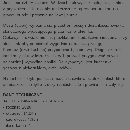
Jacht ma cztery łazienki. W dwóch rufowych znajduje się toaleta
z prysznicem. Na dziobie umieszczone są osobno toaleta na
prawej burcie i prysznic na lewej burcie.
Mesa (salon) wyróżnia się przestronnością i dużą ilością światła
słonecznego wpadającego przez liczne okienka.
Ciekawym rozwiązaniem są rozkładane dodatkowe siedzenia przy
stole, tak aby pomieścić wygodnie naraz całą załogę.
Kambuz (czyli kuchnia) przypomina tę domową. Długi i szeroki
kamienny blat w kształcie litery L pozwoli przygotować nawet
najbardziej wymyślne posiłki. Do dyspozycji jest kuchenka
gazowa z piekarnikiem, dwie lodówki.
Na jachcie ukryta jest cała masa schowków, szafek, bakist, które
pomieszczą nie tylko rzeczy osobiste, ale i prowiant na cały rejs.
DANE TECHNICZNE
JACHT - BAVARIA CRUISER 46
- rocznik: 2020
- długość: 14.24 m
- szerokość: 4.35 m
- ilość kabin: 4