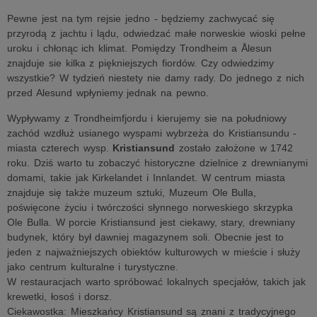
Pewne jest na tym rejsie jedno - będziemy zachwycać się
przyrodą z jachtu i lądu, odwiedzać małe norweskie wioski pełne
uroku i chłonąc ich klimat. Pomiędzy Trondheim a Ålesun
znajduje sie kilka z piękniejszych fiordów. Czy odwiedzimy
wszystkie? W tydzień niestety nie damy rady. Do jednego z nich
przed Alesund wpłyniemy jednak na pewno.
Wypływamy z Trondheimfjordu i kierujemy sie na południowy
zachód wzdłuż usianego wyspami wybrzeża do Kristiansundu -
miasta czterech wysp.
Kristiansund
zostało założone w 1742
roku. Dziś warto tu zobaczyć historyczne dzielnice z drewnianymi
domami, takie jak Kirkelandet i Innlandet. W centrum miasta
znajduje się także muzeum sztuki, Muzeum Ole Bulla,
poświęcone życiu i twórczości słynnego norweskiego skrzypka
Ole Bulla. W porcie Kristiansund jest ciekawy, stary, drewniany
budynek, który był dawniej magazynem soli. Obecnie jest to
jeden z najważniejszych obiektów kulturowych w mieście i służy
jako centrum kulturalne i turystyczne.
W restauracjach warto spróbować lokalnych specjałów, takich jak
krewetki, łosoś i dorsz.
Ciekawostka: Mieszkańcy Kristiansund są znani z tradycyjnego