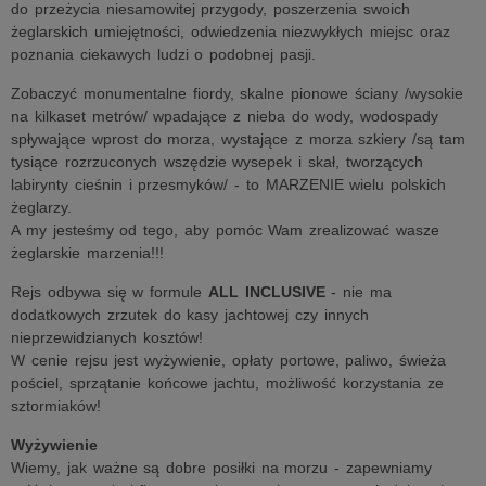
do przeżycia niesamowitej przygody, poszerzenia swoich
żeglarskich umiejętności, odwiedzenia niezwykłych miejsc oraz
poznania ciekawych ludzi o podobnej pasji.
Zobaczyć monumentalne fiordy, skalne pionowe ściany /wysokie
na kilkaset metrów/ wpadające z nieba do wody, wodospady
spływające wprost do morza, wystające z morza szkiery /są tam
tysiące rozrzuconych wszędzie wysepek i skał, tworzących
labirynty cieśnin i przesmyków/ - to MARZENIE wielu polskich
żeglarzy.
A my jesteśmy od tego, aby pomóc Wam zrealizować wasze
żeglarskie marzenia!!!
Rejs odbywa się w formule
ALL INCLUSIVE
- nie ma
dodatkowych zrzutek do kasy jachtowej czy innych
nieprzewidzianych kosztów!
W cenie rejsu jest wyżywienie, opłaty portowe, paliwo, świeża
pościel, sprzątanie końcowe jachtu, możliwość korzystania ze
sztormiaków!
Wyżywienie
Wiemy, jak ważne są dobre posiłki na morzu - zapewniamy