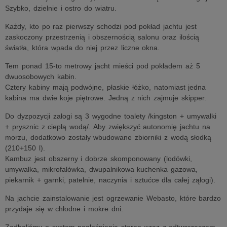
Szybko, dzielnie i ostro do wiatru.
Każdy, kto po raz pierwszy schodzi pod pokład jachtu jest
zaskoczony przestrzenią i obszernością salonu oraz ilością
światła, która wpada do niej przez liczne okna.
Tem ponad 15-to metrowy jacht mieści pod pokładem aż 5
dwuosobowych kabin.
Cztery kabiny mają podwójne, płaskie łóżko, natomiast jedna
kabina ma dwie koje piętrowe. Jedną z nich zajmuje skipper.
Do dyzpozycji załogi są 3 wygodne toalety /kingston + umywalki
+ prysznic z ciepłą wodą/. Aby zwiększyć autonomię jachtu na
morzu, dodatkowo zostały wbudowane zbiorniki z wodą słodką
(210+150 l).
Kambuz jest obszerny i dobrze skomponowany (lodówki,
umywalka, mikrofalówka, dwupalnikowa kuchenka gazowa,
piekarnik + garnki, patelnie, naczynia i sztućce dla całej ząłogi).
Na jachcie zainstalowanie jest ogrzewanie Webasto, które bardzo
przydaje się w chłodne i mokre dni.