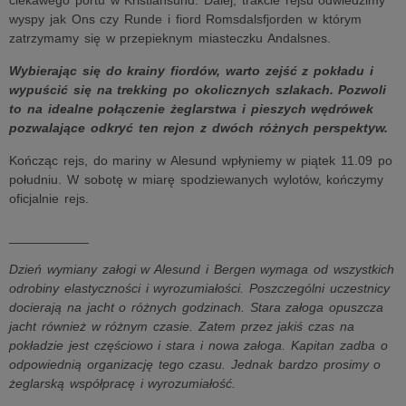
ciekawego portu w Kristiansund. Dalej, trakcie rejsu odwiedzimy
wyspy jak Ons czy Runde i fiord Romsdalsfjorden w którym
zatrzymamy się w przepieknym miasteczku Andalsnes.
Wybierając się do krainy fiordów, warto zejść z pokładu i
wypuścić się na trekking po okolicznych szlakach. Pozwoli
to na idealne połączenie żeglarstwa i pieszych wędrówek
pozwalające odkryć ten rejon z dwóch różnych perspektyw.
Kończąc rejs, do mariny w Alesund wpłyniemy w piątek 11.09 po
południu. W sobotę w miarę spodziewanych wylotów, kończymy
oficjalnie rejs.
___________
Dzień wymiany załogi w Alesund i Bergen wymaga od wszystkich
odrobiny elastyczności i wyrozumiałości. Poszczególni uczestnicy
docierają na jacht o różnych godzinach. Stara załoga opuszcza
jacht również w różnym czasie. Zatem przez jakiś czas na
pokładzie jest częściowo i stara i nowa załoga. Kapitan zadba o
odpowiednią organizację tego czasu. Jednak bardzo prosimy o
żeglarską współpracę i wyrozumiałość.
___________