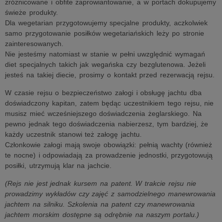
zróżnicowane i obfite zaprowiantowanie, a w portach dokupujemy
świeże produkty.
Dla wegetarian przygotowujemy specjalne produkty, aczkolwiek
samo przygotowanie posiłków wegetariańskich leży po stronie
zainteresowanych.
Nie jesteśmy natomiast w stanie w pełni uwzględnić wymagań
diet specjalnych takich jak wegańska czy bezglutenowa. Jeżeli
jesteś na takiej diecie, prosimy o kontakt przed rezerwacją rejsu.
W czasie rejsu o bezpieczeństwo załogi i obsługę jachtu dba
doświadczony kapitan, zatem będąc uczestnikiem tego rejsu, nie
musisz mieć wcześniejszego doświadczenia żeglarskiego. Na
pewno jednak tego doświadczenia nabierzesz, tym bardziej, że
każdy uczestnik stanowi też załogę jachtu.
Członkowie załogi mają swoje obowiązki: pełnią wachty (również
te nocne) i odpowiadają za prowadzenie jednostki, przygotowują
posiłki, utrzymują klar na jachcie.
(Rejs nie jest jednak kursem na patent. W trakcie rejsu nie
prowadzimy wykładów czy zajęć z samodzielnego manewrowania
jachtem na silniku. Szkolenia na patent czy manewrowania
jachtem morskim dostępne są odrębnie na naszym portalu.)