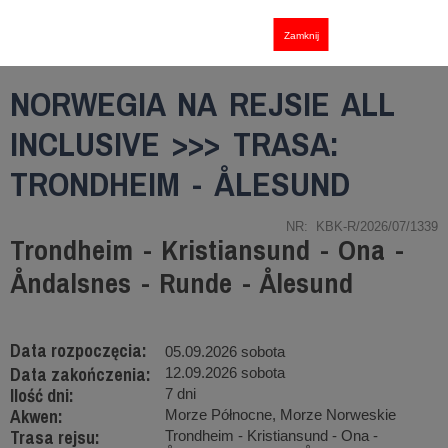
Zamknij
NORWEGIA NA REJSIE ALL
INCLUSIVE >>> TRASA:
TRONDHEIM - ÅLESUND
NR: KBK-R/2026/07/1339
Trondheim - Kristiansund - Ona -
Åndalsnes - Runde - Ålesund
Data rozpoczęcia:
05.09.2026 sobota
Data zakończenia:
12.09.2026 sobota
Ilość dni:
7 dni
Akwen:
Morze Północne, Morze Norweskie
Trasa rejsu:
Trondheim - Kristiansund - Ona -