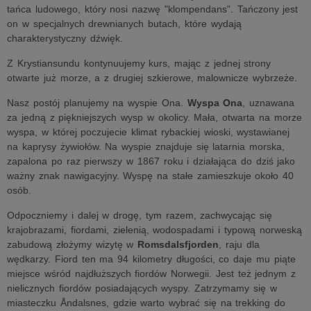
tańca ludowego, który nosi nazwę "klompendans". Tańczony jest
on w specjalnych drewnianych butach, które wydają
charakterystyczny dźwięk.
Z Krystiansundu kontynuujemy kurs, mając z jednej strony
otwarte już morze, a z drugiej szkierowe, malownicze wybrzeże.
Nasz postój planujemy na wyspie Ona.
Wyspa Ona
, uznawana
za jedną z piękniejszych wysp w okolicy. Mała, otwarta na morze
wyspa, w której poczujecie klimat rybackiej wioski, wystawianej
na kaprysy żywiołów. Na wyspie znajduje się latarnia morska,
zapalona po raz pierwszy w 1867 roku i działająca do dziś jako
ważny znak nawigacyjny. Wyspę na stałe zamieszkuje około 40
osób.
Odpoczniemy i dalej w drogę, tym razem, zachwycając się
krajobrazami, fiordami, zielenią, wodospadami i typową norweską
zabudową złożymy wizytę w
Romsdalsfjorden
, raju dla
wędkarzy. Fiord ten ma 94 kilometry długości, co daje mu piąte
miejsce wśród najdłuższych fiordów Norwegii. Jest też jednym z
nielicznych fiordów posiadających wyspy. Zatrzymamy się w
miasteczku Åndalsnes, gdzie warto wybrać się na trekking do