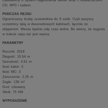
Zadbaliśmy o system nagłośnienia stereo wraz z odtwarzaczem
CD, MP3 i radiem.
PODCZAS REJSU
Ograniczamy liczbę uczestników do 9 osób. Czyli wszyscy
uczestnicy śpią w dwuosobowych kabinach, łącznie ze
skipperem. Messa będzie cały czas wolna. Bo wiemy, że wygoda
w trakcie rejsu też jest ważna.
PARAMETRY
Rocznik: 2018
Długość: 15.54 m
Szerokość: 4.61 m
Ilość kabin: 5
Ilość WC: 3
Zanurzenie: 2.25 m
Żagle: 135 m²
Grot: rolowany
Silnik: 75 KM
WYPOSAŻENIE