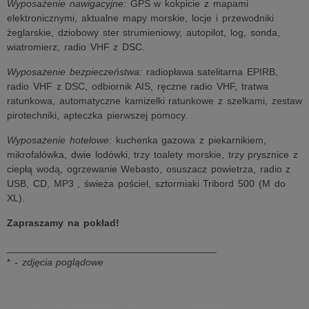
Wyposażenie nawigacyjne:
GPS w kokpicie z mapami
elektronicznymi, aktualne mapy morskie, locje i przewodniki
żeglarskie, dziobowy ster strumieniowy, autopilot, log, sonda,
wiatromierz, radio VHF z DSC.
Wyposażenie bezpieczeństwa:
radiopława satelitarna EPIRB,
radio VHF z DSC, odbiornik AIS, ręczne radio VHF, tratwa
ratunkowa, automatyczne kamizelki ratunkowe z szelkami, zestaw
pirotechniki, apteczka pierwszej pomocy.
Wyposażenie hotelowe:
kuchenka gazowa z piekarnikiem,
mikrofalówka, dwie lodówki, trzy toalety morskie, trzy prysznice z
ciepłą wodą, ogrzewanie Webasto, osuszacz powietrza, radio z
USB, CD, MP3 , świeża pościel, sztormiaki Tribord 500 (M do
XL).
Zapraszamy na pokład!
______________________________________
* -
zdjęcia poglądowe