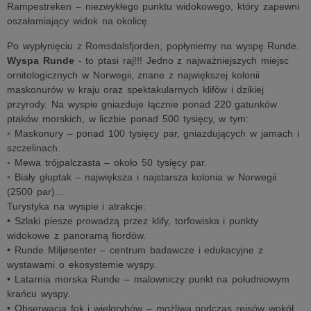
Rampestreken – niezwykłego punktu widokowego, który zapewni
oszałamiający widok na okolicę.
Po wypłynięciu z Romsdalsfjorden, popłyniemy na wyspę Runde.
Wyspa Runde
- to ptasi raj!!! Jedno z najważniejszych miejsc
ornitologicznych w Norwegii, znane z największej kolonii
maskonurów w kraju oraz spektakularnych klifów i dzikiej
przyrody. Na wyspie gniazduje łącznie ponad 220 gatunków
ptaków morskich, w liczbie ponad 500 tysięcy, w tym:
◦ Maskonury – ponad 100 tysięcy par, gniazdujących w jamach i
szczelinach.
◦ Mewa trójpalczasta – około 50 tysięcy par.
◦ Biały głuptak – największa i najstarsza kolonia w Norwegii
(2500 par)...
Turystyka na wyspie i atrakcje:
• Szlaki piesze prowadzą przez klify, torfowiska i punkty
widokowe z panoramą fiordów.
• Runde Miljøsenter – centrum badawcze i edukacyjne z
wystawami o ekosystemie wyspy.
• Latarnia morska Runde – malowniczy punkt na południowym
krańcu wyspy.
• Obserwacja fok i wielorybów – możliwa podczas rejsów wokół