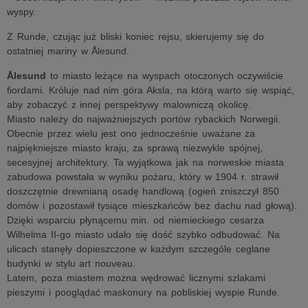
wyspy.
Z Runde, czując już bliski koniec rejsu, skierujemy się do
ostatniej mariny w Ålesund.
Ålesund
to miasto leżące na wyspach otoczonych oczywiście
fiordami. Króluje nad nim góra Aksla, na którą warto się wspiąć,
aby zobaczyć z innej perspektywy malowniczą okolicę.
Miasto należy do najważniejszych portów rybackich Norwegii.
Obecnie przez wielu jest ono jednocześnie uważane za
najpiękniejsze miasto kraju, za sprawą niezwykle spójnej,
secesyjnej architektury. Ta wyjątkowa jak na norweskie miasta
zabudowa powstała w wyniku pożaru, który w 1904 r. strawił
doszczętnie drewnianą osadę handlową (ogień zniszczył 850
domów i pozostawił tysiące mieszkańców bez dachu nad głową).
Dzięki wsparciu płynącemu min. od niemieckiego cesarza
Wilhelma II-go miasto udało się dość szybko odbudować. Na
ulicach stanęły dopieszczone w każdym szczególe ceglane
budynki w stylu art nouveau.
Latem, poza miastem można wędrować licznymi szlakami
pieszymi i pooglądać maskonury na pobliskiej wyspie Runde.