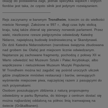
okazję do postawienia żagli, jednak specyfika wąskich i krętych
fiordów jest taka, że często silnik jest jedynym rozwiązaniem.
_________________________
Rejs zaczynamy w barwnym
Trondheim
, trzecim co do wielkości
mieście Norwegii. Założone w 997 r., długi czas było stolicą
kraju, tutaj także zbierał się pierwszy norweski parlament. Przez
wieki, niezliczone rzesze pielgrzymów odwiedzały Katedrę
Nidaros, największą budowlę średniowieczną w Skandynawii.
Do dziś Katedra Nidarosdomen (narodowa świątynia zbudowana
nad grobem św. Olafa) jest miejscem licznie odwiedzanym.
Najstarsze jej zachowane fragmenty, pochodzą z połowy XII w.
Warto odwiedzić też Muzeum Sztuki i Pałac Arcybiskupi, albo
współczesne i nietuzinkowe Muzeum Muzyki Popularnej.
W Trondheim można też zagubić się pośród uroczych uliczek
gdzie znajdziecie mnóstwo restauracji i barów, serwujących
wyśmienite miejscowe piwa, najczęściej razem z pasującymi do
nich przysmakami.
Osobom poszukującym zbliżenia z naturą proponujemy
odwiedziny w parku Bymarka, do którego z centrum dostać się
można najbardziej oddaloną na północ linią tramwajową na
świecie (Gråkallbanen).