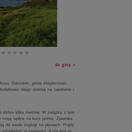
do góry
orzu Szkockim, gdzie eksplorować
dodatkowo dając szansę na zawitanie i
o dobre kilka metrów. W związku z tym
 mają wpływ na kurs jachtu. Zjawiska
zją do nauki żeglugi na pływach. Prądy
 uwzględnić w nawigacji. A nie jest to