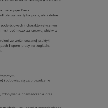
w kontraście do wcześniejszych wąskich
ie, na wyspę Barra.
oferuje nie tylko porty, ale i dobre
 podejściowych i charakterystycznym
 umysł, być może za sprawą whisky z
oleni ze zróżnicowanej praktyki
dach i sporo pracy na żaglach/,
su.
 pływowym.
ne) i odpowiadają za prowadzenie
o, zdobywania doświadczenia oraz
imy wykładów czy zajęć z samodzielnego