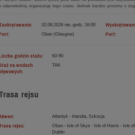
o odpowiednią organizację tego czasu. Jednak bardzo prosimy o żeg
Zaokrętowanie:
Wyokrętowan
02.08.2026 nie, godz. 16:00
Port:
Port:
Oban (Glasgow)
Liczba godzin stażu:
60-90
Staż na wodach
TAK
pływowych:
Trasa rejsu
Akwen:
Atlantyk ‐ Irlandia, Szkocja
Trasa rejsu:
Oban - Isle of Skye - Isle of Harris - Isle of 
Dublin