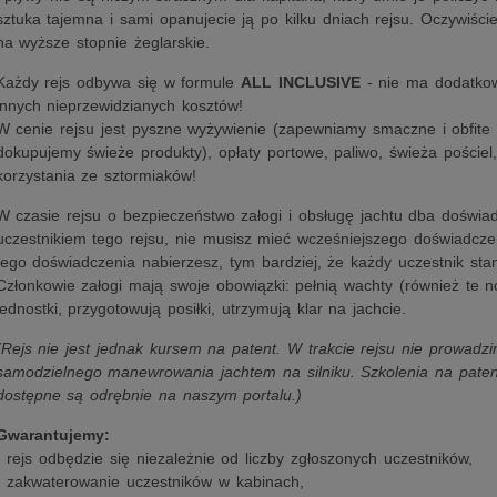
sztuka tajemna i sami opanujecie ją po kilku dniach rejsu. Oczywiści
na wyższe stopnie żeglarskie.
Każdy rejs odbywa się w formule
ALL INCLUSIVE
- nie ma dodatkow
innych nieprzewidzianych kosztów!
W cenie rejsu jest pyszne wyżywienie (zapewniamy smaczne i obfite
dokupujemy świeże produkty), opłaty portowe, paliwo, świeża pościel
korzystania ze sztormiaków!
W czasie rejsu o bezpieczeństwo załogi i obsługę jachtu dba doświa
uczestnikiem tego rejsu, nie musisz mieć wcześniejszego doświadcz
tego doświadczenia nabierzesz, tym bardziej, że każdy uczestnik stan
Członkowie załogi mają swoje obowiązki: pełnią wachty (również te 
jednostki, przygotowują posiłki, utrzymują klar na jachcie.
(Rejs nie jest jednak kursem na patent. W trakcie rejsu nie prowadz
samodzielnego manewrowania jachtem na silniku. Szkolenia na pat
dostępne są odrębnie na naszym portalu.)
Gwarantujemy:
- rejs odbędzie się niezależnie od liczby zgłoszonych uczestników,
- zakwaterowanie uczestników w kabinach,