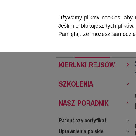
Używamy plików cookies, aby u
Jeśli nie blokujesz tych plikó
Pamiętaj, że możesz samodzieln
REJSY
SZKOL
KIERUNKI REJSÓW
SZKOLENIA
NASZ PORADNIK
Patent czy certyfikat
Uprawnienia polskie