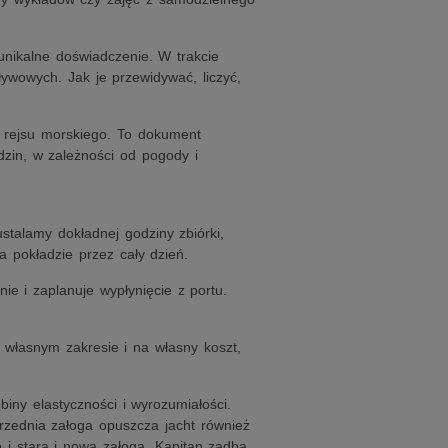
nikalne doświadczenie. W trakcie
ywowych. Jak je przewidywać, liczyć,
z rejsu morskiego. To dokument
zin, w zależności od pogody i
talamy dokładnej godziny zbiórki,
 pokładzie przez cały dzień.
e i zaplanuje wypłynięcie z portu.
 własnym zakresie i na własny koszt,
iny elastyczności i wyrozumiałości.
rzednia załoga opuszcza jacht również
 i stara i nowa załoga. Kapitan zadba