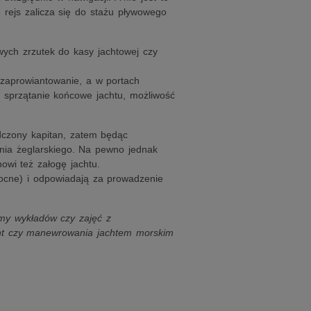
e rejs zalicza się do stażu pływowego
ych zrzutek do kasy jachtowej czy
 zaprowiantowanie, a w portach
, sprzątanie końcowe jachtu, możliwość
dczony kapitan, zatem będąc
enia żeglarskiego. Na pewno jednak
owi też załogę jachtu.
nocne) i odpowiadają za prowadzenie
imy wykładów czy zajęć z
ent czy manewrowania jachtem morskim