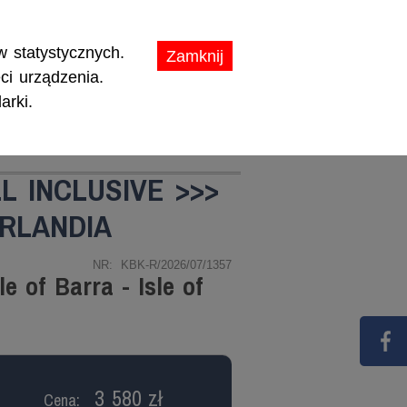
ikaty.
 statystycznych.
Zamknij
ci urządzenia.
arki.
TY
PROMOCJE
L INCLUSIVE >>>
IRLANDIA
NR: KBK-R/2026/07/1357
le of Barra - Isle of
3 580 zł
Cena: