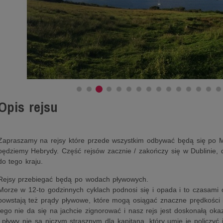
Opis rejsu
Zapraszamy na rejsy które przede wszystkim odbywać będą się po M
będziemy Hebrydy. Część rejsów zacznie / zakończy się w Dublinie, 
do tego kraju.
Rejsy przebiegać będą po wodach pływowych.
Morze w 12-to godzinnych cyklach podnosi się i opada i to czasami 
powstają też prądy pływowe, które mogą osiągać znaczne prędkości i
tego nie da się na jachcie zignorować i nasz rejs jest doskonałą oka
i pływy nie są niczym strasznym dla kapitana, który umie je policzyć i