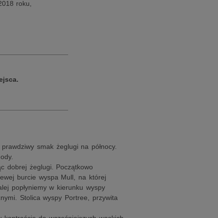
2018 roku,
__________________
ejsca.
__________________
ć prawdziwy smak żeglugi na północy.
ody.
c dobrej żeglugi. Początkowo
ewej burcie wyspa Mull, na której
lej popłyniemy w kierunku wyspy
mi. Stolica wyspy Portree, przywita