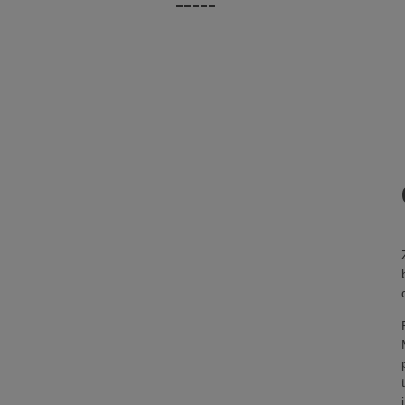
-----