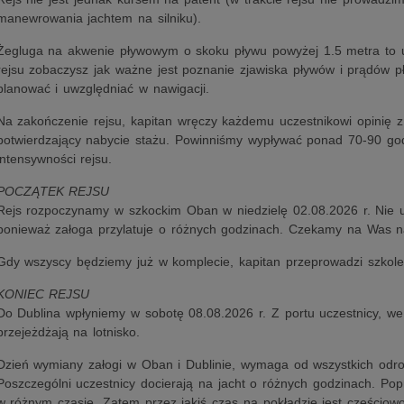
manewrowania jachtem na silniku).
Żegluga na akwenie pływowym o skoku pływu powyżej 1.5 metra to u
rejsu zobaczysz jak ważne jest poznanie zjawiska pływów i prądów pł
planować i uwzględniać w nawigacji.
Na zakończenie rejsu, kapitan wręczy każdemu uczestnikowi opinię 
potwierdzający nabycie stażu. Powinniśmy wypływać ponad 70-90 god
intensywności rejsu.
POCZĄTEK REJSU
Rejs rozpoczynamy w szkockim Oban w niedzielę 02.08.2026 r. Nie us
ponieważ załoga przylatuje o różnych godzinach. Czekamy na Was na
Gdy wszyscy będziemy już w komplecie, kapitan przeprowadzi szkoleni
KONIEC REJSU
Do Dublina wpłyniemy w sobotę 08.08.2026 r. Z portu uczestnicy, we
przejeżdżają na lotnisko.
Dzień wymiany załogi w Oban i Dublinie, wymaga od wszystkich odrob
Poszczególni uczestnicy docierają na jacht o różnych godzinach. Pop
w różnym czasie. Zatem przez jakiś czas na pokładzie jest częściowo