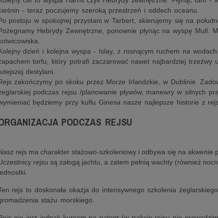
Kolejny cel to wyspa Harris czyli Hebrydy zewnętrzne. Płynąc tam - 
cieśnin - teraz poczujemy szeroką przestrzeń i oddech oceanu.
Po postoju w spokojnej przystani w Tarbert, skierujemy się na połudn
Pożegnamy Hebrydy Zewnętrzne, ponownie płynąc na wyspę Mull. Mull 
kotwicowiska.
Kolejny dzień i kolejna wyspa - Islay, z rosnącym ruchem na wodach
zapachem torfu, który potrafi zaczarować nawet najbardziej trzeźwy
tutejszej destylani.
Rejs zakończymy po skoku przez Morze Irlandzkie, w Dublinie. Zadow
żeglarskiej podczas rejsu /planowanie pływów, manewry w silnych prą
wymieniać będziemy przy kuflu Ginesa nasze najlepsze historie z rej
ORGANIZACJA PODCZAS REJSU
Nasz rejs ma charakter stażowo-szkoleniowy i odbywa się na akwenie
Uczestnicy rejsu są załogą jachtu, a zatem pełnią wachty (również noc
jednostki.
Ten rejs to doskonała okazja do intensywnego szkolenia żeglarskieg
gromadzenia stażu morskiego.
Rejs nie jest jednak kursem na patent (w trakcie rejsu nie prowadz