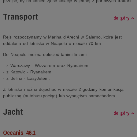
przejść, by na koniec zjeść kolację w jednej z portowych trattorii.
Transport
do góry
Rejs rozpoczynamy w Marina d'Arechi w Salerno, która jest
oddalona od lotniska w Neapolu o niecałe 70 km.
Do Neapolu można dolecieć tanimi liniami:
- z Warszawy - Wizzairem oraz Ryanairem,
- z Katowic - Ryanairem,
- z Belina - EasyJetem.
Z lotniska można dojechać w niecałe 2 godziny komunikacją
publiczną (autobus+pociąg) lub wynajętym samochodem.
Jacht
do góry
Oceanis 46.1