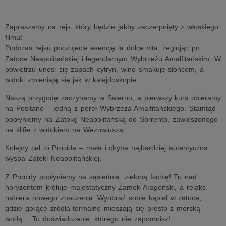
Zapraszamy na rejs, który będzie jakby zaczerpnięty z włoskiego
filmu!
Podczas rejsu poczujecie esencję la dolce vita, żeglując po
Zatoce Neapolitańskiej i legendarnym Wybrzeżu Amalfitańskim. W
powietrzu unosi się zapach cytryn, wino smakuje słońcem, a
widoki zmieniają się jak w kalejdoskopie.
Naszą przygodę zaczynamy w Salerno, a pierwszy kurs obieramy
na Positano – jedną z pereł Wybrzeża Amalfitańskiego. Stamtąd
popłyniemy na Zatokę Neapolitańską do Sorrento, zawieszonego
na klifie z widokiem na Wezuwiusza.
Kolejny cel to Procida – mała i chyba najbardziej autentyczna
wyspa Zatoki Neapolitańskiej.
Z Procidy popłyniemy na sąsiednią, zieloną Ischię! Tu nad
horyzontem króluje majestatyczny Zamek Aragoński, a relaks
nabiera nowego znaczenia. Wyobraź sobie kąpiel w zatoce,
gdzie gorące źródła termalne mieszają się prosto z morską
wodą… To doświadczenie, którego nie zapomnisz!