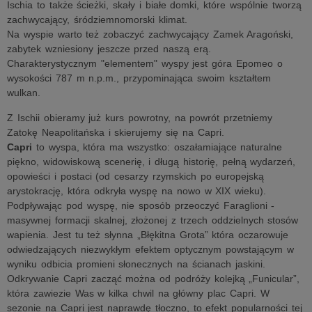
Ischia to także ścieżki, skały i białe domki, które wspólnie tworzą
zachwycający, śródziemnomorski klimat.
Na wyspie warto też zobaczyć zachwycający Zamek Aragoński,
zabytek wzniesiony jeszcze przed naszą erą.
Charakterystycznym "elementem" wyspy jest góra Epomeo o
wysokości 787 m n.p.m., przypominająca swoim kształtem
wulkan.
Z Ischii obieramy już kurs powrotny, na powrót przetniemy
Zatokę Neapolitańska i skierujemy się na Capri.
Capri
to wyspa, która ma wszystko: oszałamiające naturalne
piękno, widowiskową scenerię, i długą historię, pełną wydarzeń,
opowieści i postaci (od cesarzy rzymskich po europejską
arystokrację, która odkryła wyspę na nowo w XIX wieku).
Podpływając pod wyspę, nie sposób przeoczyć Faraglioni -
masywnej formacji skalnej, złożonej z trzech oddzielnych stosów
wapienia. Jest tu też słynna „Błękitna Grota” która oczarowuje
odwiedzających niezwykłym efektem optycznym powstającym w
wyniku odbicia promieni słonecznych na ścianach jaskini.
Odkrywanie Capri zacząć można od podróży kolejką „Funicular”,
która zawiezie Was w kilka chwil na główny plac Capri. W
sezonie na Capri jest naprawdę tłoczno, to efekt popularności tej