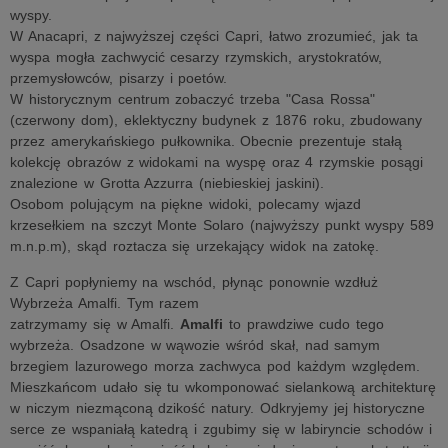
wyspy.
W Anacapri, z najwyższej części Capri, łatwo zrozumieć, jak ta
wyspa mogła zachwycić cesarzy rzymskich, arystokratów,
przemysłowców, pisarzy i poetów.
W historycznym centrum zobaczyć trzeba "Casa Rossa"
(czerwony dom), eklektyczny budynek z 1876 roku, zbudowany
przez amerykańskiego pułkownika. Obecnie prezentuje stałą
kolekcję obrazów z widokami na wyspę oraz 4 rzymskie posągi
znalezione w Grotta Azzurra (niebieskiej jaskini).
Osobom polującym na piękne widoki, polecamy wjazd
krzesełkiem na szczyt Monte Solaro (najwyższy punkt wyspy 589
m.n.p.m), skąd roztacza się urzekający widok na zatokę.
Z Capri popłyniemy na wschód, płynąc ponownie wzdłuż
Wybrzeża Amalfi. Tym razem
zatrzymamy się w Amalfi.
Amalfi
to prawdziwe cudo tego
wybrzeża. Osadzone w wąwozie wśród skał, nad samym
brzegiem lazurowego morza zachwyca pod każdym względem.
Mieszkańcom udało się tu wkomponować sielankową architekturę
w niczym niezmąconą dzikość natury. Odkryjemy jej historyczne
serce ze wspaniałą katedrą i zgubimy się w labiryncie schodów i