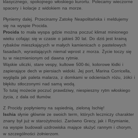
klasycznego, spokojnego włoskiego kurortu. Polecamy wieczorne
spacery i kolacje z widokiem na morze.
Płyniemy dalej. Przecinamy Zatokę Neapolitańska i meldujemy
się na wyspie Procida.
Procida
to mała wyspa gdzie można poczuć klimat minionego
wieku cofając się w czasie o jakieś 30 lat. Do dziś jest krainą
rybaków mieszkających w małych kamienicach o pastelowych
fasadach, wyrastających niemal wprost z morza. Życie toczy się
tu w niezmienionym od dawna rytmie.
Wąskie uliczki, stare vespy, kultowe 500-tki, kolorowe łódki i
zapierające dech w piersiach widoki. Jej port, Marina Corricella,
wygląda jak paleta malarza, z domkami w odcieniach różu, żółci i
błękitu stłoczonymi nad samą wodą.
To tutaj możecie poczuć prawdziwy, niespieszny rytm włoskiego
życia, z dala od tłumów.
Z Procidy popłyniemy na sąsiednią, zieloną Ischię!
Ischia
słynie głównie ze swoich term, których leczniczy charakter
znany był już w starożytności. Zarówno Grecy, jak i Rzymianie,
na wyspie budowali uzdrowiska mające służyć rannym i chorym,
w szczególności żołnierzom.