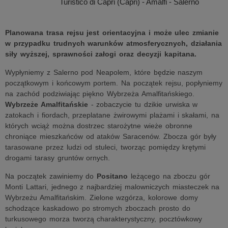
Turistico di Capri (Capri) - Amalfi - Salerno
Planowana trasa rejsu jest orientacyjna i może ulec zmianie
w przypadku trudnych warunków atmosferycznych, działania
siły wyższej, sprawności załogi oraz decyzji kapitana.
Wypłyniemy z Salerno pod Neapolem, które będzie naszym
początkowym i końcowym portem. Na początek rejsu, popłyniemy
na zachód podziwiając piękno Wybrzeża Amalfitańskiego.
Wybrzeże Amalfitańskie
- zobaczycie tu dzikie urwiska w
zatokach i fiordach, przeplatane żwirowymi plażami i skałami, na
których wciąż można dostrzec starożytne wieże obronne
chroniące mieszkańców od ataków Saracenów. Zbocza gór były
tarasowane przez ludzi od stuleci, tworząc pomiędzy krętymi
drogami tarasy gruntów ornych.
Na początek zawiniemy do
Positano
leżącego na zboczu gór
Monti Lattari, jednego z najbardziej malowniczych miasteczek na
Wybrzeżu Amalfitańskim. Zielone wzgórza, kolorowe domy
schodzące kaskadowo po stromych zboczach prosto do
turkusowego morza tworzą charakterystyczny, pocztówkowy