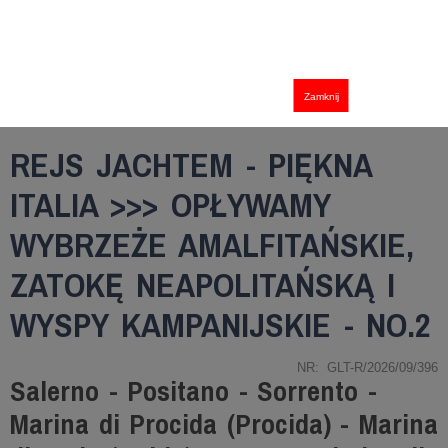
Zamknij
REJS JACHTEM - PIĘKNA
ITALIA >>> OPŁYWAMY
WYBRZEŻE AMALFITAŃSKIE,
ZATOKĘ NEAPOLITAŃSKĄ I
WYSPY KAMPANIJSKIE - NO.2
NR: GLT-R/2026/09/396
Salerno - Positano - Sorrento -
Marina di Procida (Procida) - Marina