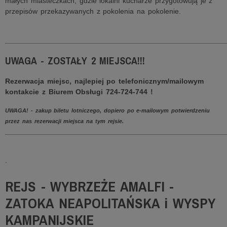
małych miasteczkach, gdzie lokalni kucharze przygotowują je z
przepisów przekazywanych z pokolenia na pokolenie.
______________________________________________________
UWAGA - ZOSTAŁY 2 MIEJSCA!!!
Rezerwacja miejsc, najlepiej po telefonicznym/mailowym
kontakcie z Biurem Obsługi 724-724-744 !
UWAGA! - zakup biletu lotniczego, dopiero po e-mailowym potwierdzeniu
przez nas rezerwacji miejsca na tym rejsie.
______________________________________________________
.
REJS - WYBRZEŻE AMALFI -
ZATOKA NEAPOLITAŃSKA i WYSPY
KAMPANIJSKIE