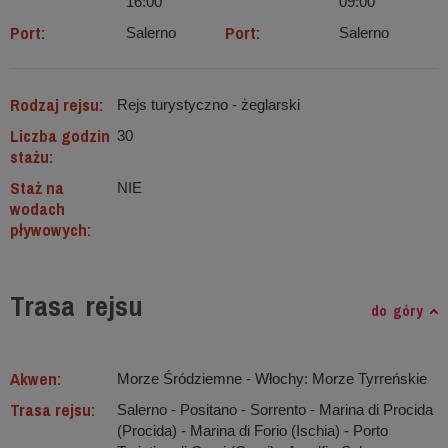
16:00
09:00
Port:
Port:
Salerno
Salerno
Rodzaj rejsu:
Rejs turystyczno - żeglarski
Liczba godzin
30
stażu:
Staż na
NIE
wodach
pływowych:
Trasa rejsu
do góry
Akwen:
Morze Śródziemne ‐ Włochy: Morze Tyrreńskie
Trasa rejsu:
Salerno - Positano - Sorrento - Marina di Procida
(Procida) - Marina di Forio (Ischia) - Porto