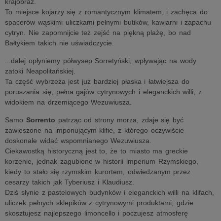
krajobraz.
To miejsce kojarzy się z romantycznym klimatem, i zachęca do
spacerów wąskimi uliczkami pełnymi butików, kawiarni i zapachu
cytryn. Nie zapomnijcie też zejść na piękną plażę, bo nad
Bałtykiem takich nie uświadczycie.
...dalej opłyniemy półwysep Sorretyński, wpływając na wody
zatoki Neapolitańskiej.
Ta część wybrzeża jest już bardziej płaska i łatwiejsza do
poruszania się, pełna gajów cytrynowych i eleganckich willi, z
widokiem na drzemiącego Wezuwiusza.
Samo
Sorrento
patrząc od strony morza, zdaje się być
zawieszone na imponującym klifie, z którego oczywiście
doskonale widać wspomnianego Wezuwiusza.
Ciekawostką historyczną jest to, że to miasto ma greckie
korzenie, jednak zagubione w historii imperium Rzymskiego,
kiedy to stało się rzymskim kurortem, odwiedzanym przez
cesarzy takich jak Tyberiusz i Klaudiusz.
Dziś słynie z pastelowych budynków i eleganckich willi na klifach,
uliczek pełnych sklepików z cytrynowymi produktami, gdzie
skosztujesz najlepszego limoncello i poczujesz atmosferę