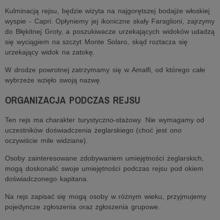
Kulminacją rejsu, będzie wizyta na najgorętszej bodajże włoskiej
wyspie - Capri. Opłyniemy jej ikoniczne skały Faraglioni, zajrzymy
do Błękitnej Groty, a poszukiwacze urzekających widoków udadzą
się wyciągiem na szczyt Monte Solaro, skąd roztacza się
urzekający widok na zatokę.
W drodze powrotnej zatrzymamy się w Amalfi, od którego całe
wybrzeże wzięło swoją nazwę.
ORGANIZACJA PODCZAS REJSU
Ten rejs ma charakter turystyczno-stażowy. Nie wymagamy od
uczestników doświadczenia żeglarskiego (choć jest ono
oczywiście mile widziane).
Osoby zainteresowane zdobywaniem umiejętności żeglarskich,
mogą doskonalić swoje umiejętności podczas rejsu pod okiem
doświadczonego kapitana.
Na rejs zapisać się mogą osoby w różnym wieku, przyjmujemy
pojedyncze zgłoszenia oraz zgłoszenia grupowe.