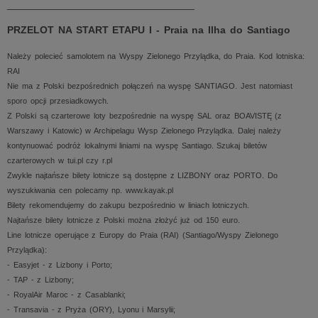
_________________________________
PRZELOT NA START ETAPU I - Praia na Ilha do Santiago
Należy polecieć samolotem na Wyspy Zielonego Przylądka, do Praia. Kod lotniska:
RAI
Nie ma z Polski bezpośrednich połączeń na wyspę SANTIAGO. Jest natomiast
sporo opcji przesiadkowych.
Z Polski są czarterowe loty bezpośrednie na wyspę SAL oraz BOAVISTĘ (z
Warszawy i Katowic) w Archipelagu Wysp Zielonego Przylądka. Dalej należy
kontynuować podróż lokalnymi liniami na wyspę Santiago. Szukaj biletów
czarterowych w tui.pl czy r.pl
Zwykle najtańsze bilety lotnicze są dostępne z LIZBONY oraz PORTO. Do
wyszukiwania cen polecamy np. www.kayak.pl
Bilety rekomendujemy do zakupu bezpośrednio w liniach lotniczych.
Najtańsze bilety lotnicze z Polski można złożyć już od 150 euro.
Line lotnicze operujące z Europy do Praia (RAI) (Santiago/Wyspy Zielonego
Przylądka):
- Easyjet - z Lizbony i Porto;
- TAP - z Lizbony;
- RoyalAir Maroc - z Casablanki;
- Transavia - z Pryża (ORY), Lyonu i Marsylii;