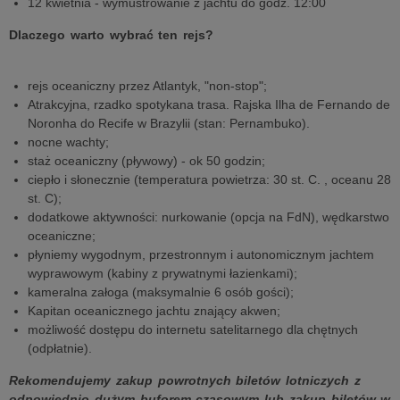
12 kwietnia - wymustrowanie z jachtu do godz. 12:00
Dlaczego warto wybrać ten rejs?
rejs oceaniczny przez Atlantyk, "non-stop";
Atrakcyjna, rzadko spotykana trasa. Rajska Ilha de Fernando de
Noronha do Recife w Brazylii (stan: Pernambuko).
nocne wachty;
staż oceaniczny (pływowy) - ok 50 godzin;
ciepło i słonecznie (temperatura powietrza: 30 st. C. , oceanu 28
st. C);
dodatkowe aktywności: nurkowanie (opcja na FdN), wędkarstwo
oceaniczne;
płyniemy wygodnym, przestronnym i autonomicznym jachtem
wyprawowym (kabiny z prywatnymi łazienkami);
kameralna załoga (maksymalnie 6 osób gości);
Kapitan oceanicznego jachtu znający akwen;
możliwość dostępu do internetu satelitarnego dla chętnych
(odpłatnie).
Rekomendujemy zakup powrotnych biletów lotniczych z
odpowiednio dużym buforem czasowym lub zakup biletów w