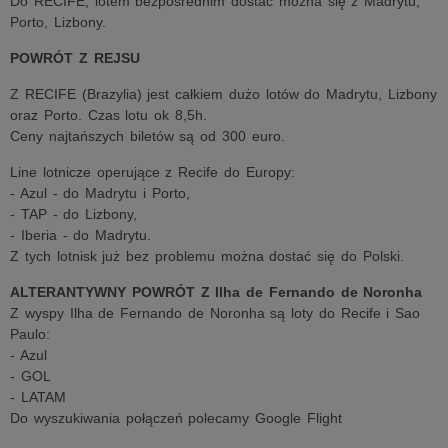
Do RECIFE, lotem bezpośrednim dostać można się z Madrytu,
Porto, Lizbony.
POWRÓT Z REJSU
Z RECIFE (Brazylia) jest całkiem dużo lotów do Madrytu, Lizbony
oraz Porto. Czas lotu ok 8,5h.
Ceny najtańszych biletów są od 300 euro.
Line lotnicze operujące z Recife do Europy:
- Azul - do Madrytu i Porto,
- TAP - do Lizbony,
- Iberia - do Madrytu.
Z tych lotnisk już bez problemu można dostać się do Polski.
ALTERANTYWNY POWRÓT Z Ilha de Fernando de Noronha
Z wyspy Ilha de Fernando de Noronha są loty do Recife i Sao
Paulo:
- Azul
- GOL
- LATAM
Do wyszukiwania połączeń polecamy Google Flight