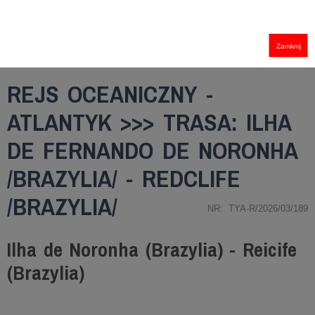
Zamknij
REJS OCEANICZNY -
ATLANTYK >>> TRASA: ILHA
DE FERNANDO DE NORONHA
/BRAZYLIA/ - REDCLIFE
/BRAZYLIA/
NR: TYA-R/2026/03/189
Ilha de Noronha (Brazylia) - Reicife
(Brazylia)