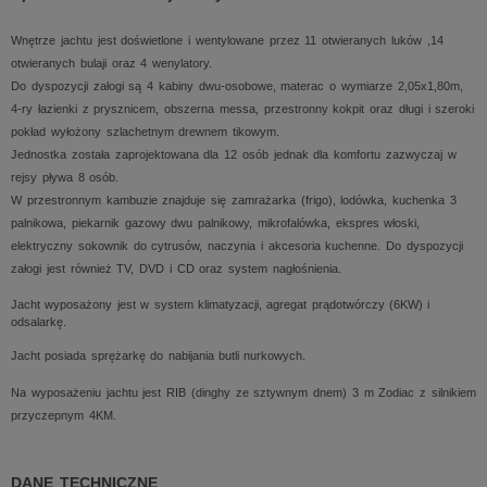
Wnętrze jachtu jest doświetlone i wentylowane przez 11 otwieranych luków ,14
otwieranych bulaji oraz 4 wenylatory.
Do dyspozycji załogi są 4 kabiny dwu-osobowe, materac o wymiarze 2,05x1,80m,
4-ry łazienki z prysznicem, obszerna messa, przestronny kokpit oraz długi i szeroki
pokład wyłożony szlachetnym drewnem tikowym.
Jednostka została zaprojektowana dla 12 osób jednak dla komfortu zazwyczaj w
rejsy pływa 8 osób.
W przestronnym kambuzie znajduje się zamrażarka (frigo), lodówka, kuchenka 3
palnikowa, piekarnik gazowy dwu palnikowy, mikrofalówka, ekspres włoski,
elektryczny sokownik do cytrusów, naczynia i akcesoria kuchenne. Do dyspozycji
załogi jest również TV, DVD i CD oraz system nagłośnienia.
Jacht wyposażony jest w system klimatyzacji, agregat prądotwórczy (6KW) i
odsalarkę.
Jacht posiada sprężarkę do nabijania butli nurkowych.
Na wyposażeniu jachtu jest RIB (dinghy ze sztywnym dnem) 3 m Zodiac z silnikiem
przyczepnym 4KM.
DANE TECHNICZNE