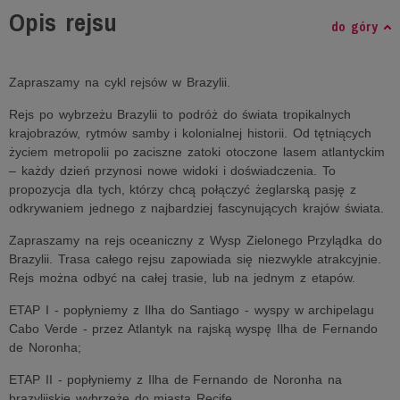
Opis rejsu
do góry
Zapraszamy na cykl rejsów w Brazylii.
Rejs po wybrzeżu Brazylii to podróż do świata tropikalnych
krajobrazów, rytmów samby i kolonialnej historii. Od tętniących
życiem metropolii po zaciszne zatoki otoczone lasem atlantyckim
– każdy dzień przynosi nowe widoki i doświadczenia. To
propozycja dla tych, którzy chcą połączyć żeglarską pasję z
odkrywaniem jednego z najbardziej fascynujących krajów świata.
Zapraszamy na rejs oceaniczny z Wysp Zielonego Przylądka do
Brazylii. Trasa całego rejsu zapowiada się niezwykle atrakcyjnie.
Rejs można odbyć na całej trasie, lub na jednym z etapów.
ETAP I - popłyniemy z Ilha do Santiago - wyspy w archipelagu
Cabo Verde - przez Atlantyk na rajską wyspę Ilha de Fernando
de Noronha;
ETAP II - popłyniemy z Ilha de Fernando de Noronha na
brazylijskie wybrzeże do miasta Recife.