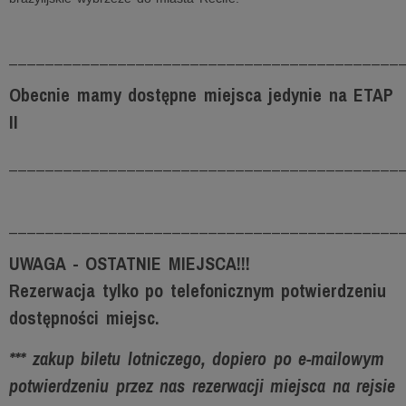
___________________________________________
Obecnie mamy dostępne miejsca jedynie na ETAP
II
___________________________________________
___________________________________________
UWAGA - OSTATNIE MIEJSCA!!!
Rezerwacja tylko po telefonicznym potwierdzeniu
dostępności miejsc.
*** zakup biletu lotniczego, dopiero po e-mailowym
potwierdzeniu przez nas rezerwacji miejsca na rejsie