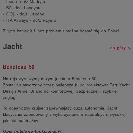
- Iberia- do/z Madrytu
- BA -do/z Londynu
- GOL - do/z Lizbony
- ITA Airways - do/z Rzymu
Z tych lotnisk już bez problemu można dostać się do Polski.
Jacht
do góry
Beneteau 50
Na rejs wyruszymy dużym jachtem Beneteau 50.
Został on stworzony przez najlepsze biuro projektowe: Farr Yacht
Design Armel Briand do komfortowej, bezpiecznej i szybkiej
żeglugi.
To oceaniczny cruiser zapewniający dużą autonomię. Jacht
klasycznie zabudowany z wykorzystaniem naturalnych, wysokiej
jakości materiałów.
Opis hotelowo-funkcjonalny: