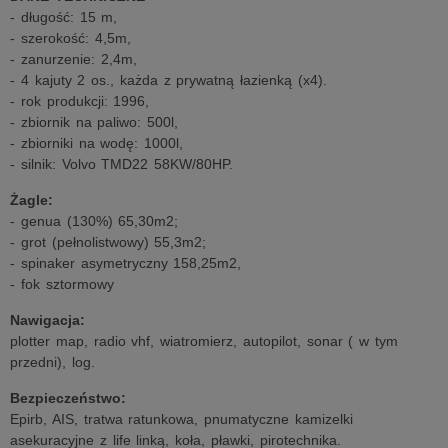
- długość: 15 m,
- szerokość: 4,5m,
- zanurzenie: 2,4m,
- 4 kajuty 2 os., każda z prywatną łazienką (x4).
- rok produkcji: 1996,
- zbiornik na paliwo: 500l,
- zbiorniki na wodę: 1000l,
- silnik: Volvo TMD22 58KW/80HP.
Żagle:
- genua (130%) 65,30m2;
- grot (pełnolistwowy) 55,3m2;
- spinaker asymetryczny 158,25m2,
- fok sztormowy
Nawigacja:
plotter map, radio vhf, wiatromierz, autopilot, sonar ( w tym
przedni), log.
Bezpieczeństwo:
Epirb, AIS, tratwa ratunkowa, pnumatyczne kamizelki
asekuracyjne z life linką, koła, pławki, pirotechnika.