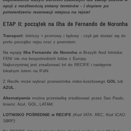
opcji z możliwością zmiany terminów - i dopiero po
potwierdzeniu rezerwacji miejsca na rejsie!
ETAP II: początek na Ilha de Fernando de Noronha
Transport:
lotniczy + promowy i lądowy - czyli jak dostać się do
portu początku rejsu oraz z powrotem.
Na wyspę
Ilha Fernando de Noronha
w Brazylii /kod lotniska:
FEN/ nie ma bezpośrednich lotów z Europy.
Najkorzystniej jest zrealizować lot do RECIFE i następnie
lokalnym lotem na IFdN.
Z Recife może wybrać przewoźnika nisko-kosztowego
GOL
lub
AZUL
.
Alternatywnie
można przesiadkę zrealizować przez Sao Paulo,
liniami: Azul, GOL, LATAM.
LOTNISKO POŚREDNIE w RECIFE
(Kod IATA: REC, Kod ICAO:
SBRF)