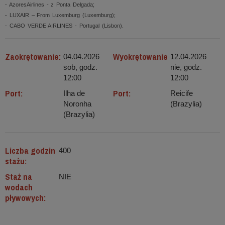
- AzoresAirlines - z Ponta Delgada;
- LUXAIR – From Luxemburg (Luxemburg);
- CABO VERDE AIRLINES - Portugal (Lisbon).
Zaokrętowanie:
Wyokrętowanie
04.04.2026
12.04.2026
sob, godz.
nie, godz.
12:00
12:00
Port:
Port:
Ilha de
Reicife
Noronha
(Brazylia)
(Brazylia)
Liczba godzin
400
stażu:
Staż na
NIE
wodach
pływowych: