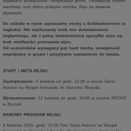
aspektach prowadzenia i eksploatacji jachtu. Obowiązuje system
wachtowy oraz dobra praktyka morska. Rejs po akwenie
pływowym.
Do udziału w rejsie zapraszamy osoby z doświadczeniem w
żegludze. Nie wykluczamy osób bez doświadczenia
żeglarskiego, ale z pełną świadomością specyfiki rejsu np.
brak możliwości przerwania rejsu.
Od uczestników wymagany jest hard ducha, umiejętność
współpracy w grupie i pozytywne nastawienie do świata.
START i META REJSU:
Zaokrętowanie:
4 kwietnia od godz. 12:00 w porcie Santo
Antonio na Wyspie Fernando de Noronha /Brazylia
Wymustrowanie:
12 kwietnia do godz. 18:00 w marinie RECIFE
w Brazylii.
RAMOWY PROGRAM REJSU:
4 kwietnia 2026- godz. 12:00 Port Santo Antonio na Wyspie