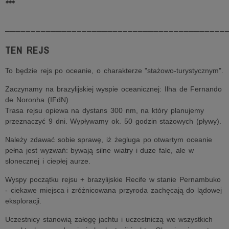
***
___________________________________________
TEN REJS
To będzie rejs po oceanie, o charakterze "stażowo-turystycznym".
Zaczynamy na brazylijskiej wyspie oceanicznej: Ilha de Fernando
de Noronha (IFdN)
Trasa rejsu opiewa na dystans 300 nm, na który planujemy
przeznaczyć 9 dni. Wypływamy ok. 50 godzin stażowych (pływy).
Należy zdawać sobie sprawę, iż żegluga po otwartym oceanie
pełna jest wyzwań: bywają silne wiatry i duże fale, ale w
słonecznej i ciepłej aurze.
Wyspy początku rejsu + brazylijskie Recife w stanie Pernambuko
- ciekawe miejsca i zróżnicowana przyroda zachęcają do lądowej
eksploracji.
Uczestnicy stanowią załogę jachtu i uczestniczą we wszystkich