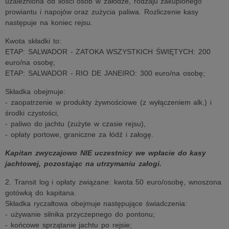
uzależniona od ilości osób w załodze, rodzaju zakupionego
prowiantu i napojów oraz zużycia paliwa. Rozliczenie kasy
następuje na koniec rejsu.
Kwota składki to:
ETAP: SALWADOR - ZATOKA WSZYSTKICH ŚWIĘTYCH: 200
euro/na osobę;
ETAP: SALWADOR - RIO DE JANEIRO: 300 euro/na osobę;
Składka obejmuje:
- zaopatrzenie w produkty żywnościowe (z wyłączeniem alk.) i
środki czystości,
- paliwo do jachtu (zużyte w czasie rejsu),
- opłaty portowe, graniczne za łódź i załogę.
Kapitan zwyczajowo NIE uczestnicy we wpłacie do kasy
jachtowej, pozostając na utrzymaniu załogi.
2. Transit log i opłaty związane: kwota 50 euro/osobę, wnoszona
gotówką do kapitana.
Składka ryczałtowa obejmuje następujące świadczenia:
- używanie silnika przyczepnego do pontonu;
- końcowe sprzątanie jachtu po rejsie;