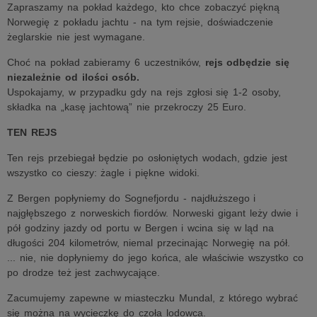
Zapraszamy na pokład każdego, kto chce zobaczyć piękną
Norwegię z pokładu jachtu - na tym rejsie, doświadczenie
żeglarskie nie jest wymagane.
Choć na pokład zabieramy 6 uczestników,
rejs odbędzie się
niezależnie od ilości osób.
Uspokajamy, w przypadku gdy na rejs zgłosi się 1-2 osoby,
składka na „kasę jachtową” nie przekroczy 25 Euro.
TEN REJS
Ten rejs przebiegał będzie po osłoniętych wodach, gdzie jest
wszystko co cieszy: żagle i piękne widoki.
Z Bergen popłyniemy do Sognefjordu - najdłuższego i
najgłębszego z norweskich fiordów. Norweski gigant leży dwie i
pół godziny jazdy od portu w Bergen i wcina się w ląd na
długości 204 kilometrów, niemal przecinając Norwegię na pół.
... nie, nie dopłyniemy do jego końca, ale właściwie wszystko co
po drodze też jest zachwycające.
Zacumujemy zapewne w miasteczku Mundal, z którego wybrać
się można na wycieczkę do czoła lodowca.