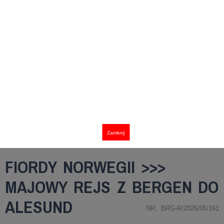
Zamknij
FIORDY NORWEGII >>>
MAJOWY REJS Z BERGEN DO
ALESUND
NR: BRG-R/2026/05/161