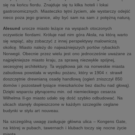
się na końcu fiordu. Znajduje się tu kilka hoteli i lokai
gastronomicznych. Miasteczko tętni życiem, ale wystarczy odejść
nieco poza jego granice, aby być sam na sam z potężną naturą.
Alesund
urocze miasto leżące na wyspach otoczonych
oczywiście fiordami. Króluje nad nim góra Aksla, na którą warto
się wspiąć, aby zobaczyć z innej perspektywy malowniczą
okolicę. Miasto należy do najważniejszych portów rybackich
Norwegii. Obecnie przez wielu jest ono jednocześnie uważane za
najpiękniejsze miasto kraju, za sprawą niezwykle spójnej,
secesyjnej architektury. Ta wyjątkowa jak na norweskie miasta
zabudowa powstała w wyniku pożaru, który w 1904 r. strawił
doszczętnie drewnianą osadę handlową (ogień zniszczył 850
domów i pozostawił tysiące mieszkańców bez dachu nad głową).
Dzięki wsparciu płynącemu min. od niemieckiego cesarza
Wilhelma II-go miasto udało się dość szybko odbudować. Na
ulicach stanęły dopieszczone w każdym szczególe ceglane
budynki w stylu art nouveau.
Na szczególną uwagę zasługuje główna ulica – Kongens Gate,
na której w pubach, tawernach i klubach toczy się nocne życie
miasta.