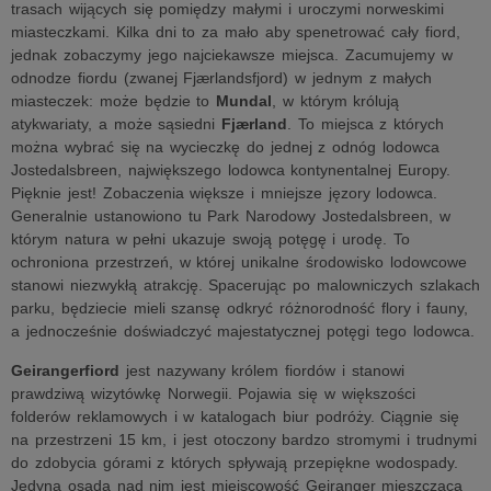
trasach wijących się pomiędzy małymi i uroczymi norweskimi
miasteczkami. Kilka dni to za mało aby spenetrować cały fiord,
jednak zobaczymy jego najciekawsze miejsca. Zacumujemy w
odnodze fiordu (zwanej Fjærlandsfjord) w jednym z małych
miasteczek: może będzie to
Mundal
, w którym królują
atykwariaty, a może sąsiedni
Fjærland
. To miejsca z których
można wybrać się na wycieczkę do jednej z odnóg lodowca
Jostedalsbreen, największego lodowca kontynentalnej Europy.
Pięknie jest! Zobaczenia większe i mniejsze jęzory lodowca.
Generalnie ustanowiono tu Park Narodowy Jostedalsbreen, w
którym natura w pełni ukazuje swoją potęgę i urodę. To
ochroniona przestrzeń, w której unikalne środowisko lodowcowe
stanowi niezwykłą atrakcję. Spacerując po malowniczych szlakach
parku, będziecie mieli szansę odkryć różnorodność flory i fauny,
a jednocześnie doświadczyć majestatycznej potęgi tego lodowca.
Geirangerfiord
jest nazywany królem fiordów i stanowi
prawdziwą wizytówkę Norwegii. Pojawia się w większości
folderów reklamowych i w katalogach biur podróży. Ciągnie się
na przestrzeni 15 km, i jest otoczony bardzo stromymi i trudnymi
do zdobycia górami z których spływają przepiękne wodospady.
Jedyną osadą nad nim jest miejscowość Geiranger mieszcząca