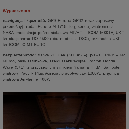
Wyposażenie
nawigacja i łączność:
GPS Furuno GP32 (oraz zapasowy
przenośny), radar Furuno M-1715, log, sonda, wiatromierz
NASA, radiostacja pośredniofalowa MF/HF – ICOM M801E, UKF-
ka stacjonarna RO-4500 (oba modele z DSC), przenośna UKF-
ka ICOM IC-M1 EURO
bezpieczeństwo:
tratwa ZODIAK (SOLAS A), pława EPIRB – Mc
Murdo, pasy ratunkowe, szelki asekuracyjne, Ponton Honda
Wave (3+1), z przyczepnym silnikiem Yamaha 4 KM, Samoster
wiatrowy Pacyfik Plus, Agregat prądotwórczy 1300W, prądnica
wiatrowa AirMarine 400W