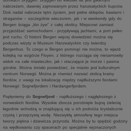
domkach Bryggen. Bryggen od kilkuset lat jest gwarnym
nabrzeżem, dawniej zajmowanym przez hanzeatyckich kupców.
Dziś nadal nabrzeże tętni życiem, jest pełne sklepów, kawiarni i
straganów – szczególnie wieczorem, jak i w weekendy gdy do
Bergen ściąga „kto żyw” z całej okolicy. Miejscowi zamiast
przyjeżdżać samochodami - przypływają jachtami, a port pełen
jest ruchu. O historii Bergen więcej dowiedzieć można się
podczas wizyty w Muzeum Hanzeatyckim czy twierdzy
Bergenhus. To czego w Bergen pominąć nie można, to wjazd
kolejką na wzgórze Floyen, z którego rozciąga się niesamowity
widok na całe miasteczko, jak i otaczające je morze i pasma
górskie. Można śmiało powiedzieć, że miasto jest kulturalnym
centrum Norwegii. Można je również nazwać stolicą krainy
fiordów, z uwagi na lokalizację między najdłuższymi fiordami
Norwegii: Sognefjordem i Hardangerfjordem.
Popłyniemy do
Sognefjord
- najdłuższego i najgłębszego z
norweskich fiordów. Wysokie zbocza porośnięte bujną zielenią
łagodnie wchodzą w znajdującą się u ich podnóża krystalicznie
czystą i przejrzystą wodę. Niezwykłą atmosferę tego miejsca
tworzy piękna i dziewicza przyroda. Można by tu spędzić godziny
na wędkowaniu czy spacerach po specjalnie wyznaczonych