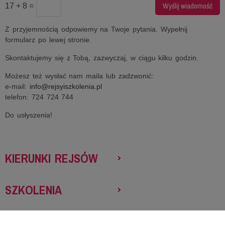
17 + 8 =
Z przyjemnością odpowiemy na Twoje pytania. Wypełnij
formularz po lewej stronie.
Skontaktujemy się z Tobą, zazwyczaj, w ciągu kilku godzin.
Możesz też wysłać nam maila lub zadzwonić:
e-mail:
info@rejsyiszkolenia.pl
telefon: 724 724 744
Do usłyszenia!
KIERUNKI REJSÓW
SZKOLENIA
NASZ PORADNIK