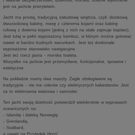
I właśnie bezpieczeństwo, dzielność morska, solidne wykonanie
jest na jachcie priorytetem.
Jacht ma prostą, tradycyjną zabudowę wnętrza, czyli: dziobową
dwuosobową kabinę, mesę z czterema kojami oraz kabinę
rufową z dwiema kojami (jedną z nich na stałe zajmuje kapitan).
Jest tutaj w pełni wyposażony kambuz, w którym można gotować
nawet w bardzo trudnych warunkach. Jest też doskonale
wyposażone stanowisko nawigacyjne.
Jest też rzecz jasna - morska toaleta.
Wszystko na jachcie jest przemyślane, funkcjonalne, sprawne i
estetyczne.
Na pokładzie mamy dwa maszty. Żagle obsługiwane są
tradycyjnie - nie ma rolerów czy elektrycznych kabestanów. Jest
za to elektrownia wiatrowa i samoster.
Ten jacht swoją dzielność potwierdził wielokrotnie w wyprawach
oceanicznych na:
- Islandię i daleką Norwegię.
- Grenlandię,
- Svalbard,
a nawet na Przylądek Horn!