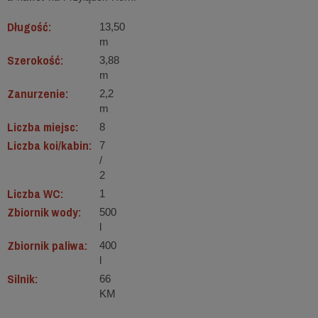
Długość:
13,50
m
Szerokość:
3,88
m
Zanurzenie:
2,2
m
Liczba miejsc:
8
Liczba koi/kabin:
7
/
2
Liczba WC:
1
Zbiornik wody:
500
l
Zbiornik paliwa:
400
l
Silnik:
66
KM