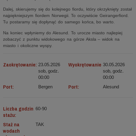
Dalej, skierujemy się do kolejnego fiordu, który okrzyknięty został
najpiękniejszym fiordem Norwegii. To oczywiście Geirangerfiord.
Tu postaramy się dopłynąć do samego końca, bo warto.
Na koniec wpłyniemy do Alesund. To urocze miasto najlepiej
zobaczyć z punktu widokowego na górze Aksla – widok na
miasto i okoliczne wyspy.
Zaokrętowanie:
Wyokrętowanie
23.05.2026
30.05.2026
sob, godz.
sob, godz.
00:00
00:00
Port:
Port:
Bergen
Alesund
Liczba godzin
60-90
stażu:
Staż na
TAK
wodach