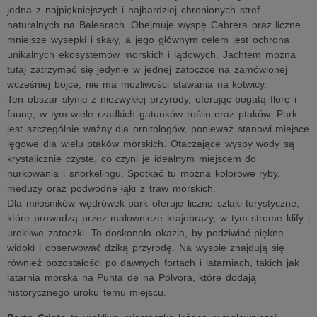
jedna z najpiękniejszych i najbardziej chronionych stref
naturalnych na Balearach. Obejmuje wyspę Cabrera oraz liczne
mniejsze wysepki i skały, a jego głównym celem jest ochrona
unikalnych ekosystemów morskich i lądowych. Jachtem można
tutaj zatrzymać się jedynie w jednej zatoczce na zamówionej
wcześniej bojce, nie ma możliwości stawania na kotwicy.
Ten obszar słynie z niezwykłej przyrody, oferując bogatą florę i
faunę, w tym wiele rzadkich gatunków roślin oraz ptaków. Park
jest szczególnie ważny dla ornitologów, ponieważ stanowi miejsce
lęgowe dla wielu ptaków morskich. Otaczające wyspy wody są
krystalicznie czyste, co czyni je idealnym miejscem do
nurkowania i snorkelingu. Spotkać tu można kolorowe ryby,
meduzy oraz podwodne łąki z traw morskich.
Dla miłośników wędrówek park oferuje liczne szlaki turystyczne,
które prowadzą przez malownicze krajobrazy, w tym strome klify i
urokliwe zatoczki. To doskonała okazja, by podziwiać piękne
widoki i obserwować dziką przyrodę. Na wyspie znajdują się
również pozostałości po dawnych fortach i latarniach, takich jak
latarnia morska na Punta de na Pólvora, które dodają
historycznego uroku temu miejscu.