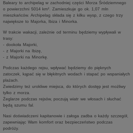
Baleary to archipelag w zachodniej części Morza Śródziemnego
o powierzchni 5014 km². Zamieszkuje go ok. 1,07 mln
mieszkańców. Archipelag składa się z kilku wysp, z czego trzy
największe to Majorka, Ibiza i Minorka.
W trakcie wakacji, zależnie od terminu będziemy wypływali w
trasy:
- dookoła Majorki,
- z Majorki na Ibizę,
- z Majorki na Minorkę.
Podczas każdego rejsu, wpływać będziemy do pięknych
zatoczek, kąpać się w błękitnych wodach i stapać po wspaniałych
plażach.
Zwiedzimy też urokliwe miejsca, do których dostęp jest możliwy
tylko z morza.
Żeglarze podczas rejsów, poczują wiatr we włosach i słuchać
będą szumu fal.
Nasi doświadczeni kapitanowie i załoga zadba o każdy szczegół,
zapewniając Wam komfort oraz bezpieczeństwo podczas
podróży.