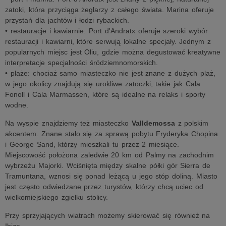
zatoki, która przyciąga żeglarzy z całego świata. Marina oferuje
przystań dla jachtów i łodzi rybackich.
• restauracje i kawiarnie: Port d'Andratx oferuje szeroki wybór
restauracji i kawiarni, które serwują lokalne specjały. Jednym z
popularnych miejsc jest Oliu, gdzie można degustować kreatywne
interpretacje specjalności śródziemnomorskich.
• plaże: chociaż samo miasteczko nie jest znane z dużych plaż,
w jego okolicy znajdują się urokliwe zatoczki, takie jak Cala
Fonoll i Cala Marmassen, które są idealne na relaks i sporty
wodne.
Na wyspie znajdziemy też miasteczko
Valldemossa
z polskim
akcentem. Znane stało się za sprawą pobytu Fryderyka Chopina
i George Sand, którzy mieszkali tu przez 2 miesiące.
Miejscowość położona zaledwie 20 km od Palmy na zachodnim
wybrzeżu Majorki. Wciśnięta między skalne półki gór Sierra de
Tramuntana, wznosi się ponad leżącą u jego stóp doliną. Miasto
jest często odwiedzane przez turystów, którzy chcą uciec od
wielkomiejskiego zgiełku stolicy.
Przy sprzyjających wiatrach możemy skierować się również na