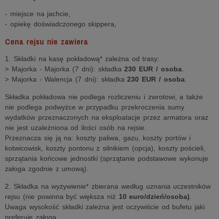
- miejsce na jachcie,
- opiekę doświadczonego skippera,
Cena rejsu nie zawiera
1. Składki na kasę pokładową* zależna od trasy:
> Majorka - Majorka (7 dni): składka
230 EUR / osoba
.
> Majorka - Walencja (7 dni): składka
230 EUR / osoba
.
Składka pokładowa nie podlega rozliczeniu i zwrotowi, a także
nie podlega podwyżce w przypadku przekroczenia sumy
wydatków przeznaczonych na eksploatacje przez armatora oraz
nie jest uzależniona od ilości osób na rejsie.
Przeznacza się ją na: koszty paliwa, gazu, koszty portów i
kotwicowisk, koszty pontonu z silnikiem (opcja), koszty pościeli,
sprzątania końcowe jednostki (sprzątanie podstawowe wykonuje
załoga zgodnie z umową).
2. Składka na wyżywienie* zbierana według uznania uczestników
rejsu (nie powinna być większa niż
10 euro/dzień/osoba)
.
Uwaga wysokość składki zależna jest oczywiście od bufetu jaki
preferuje załoga.