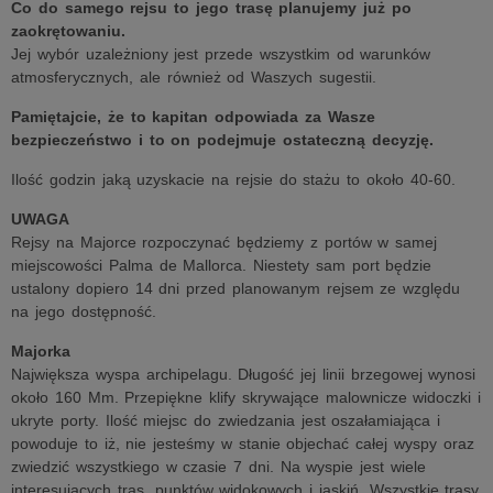
Co do samego rejsu to jego trasę planujemy już po
zaokrętowaniu.
Jej wybór uzależniony jest przede wszystkim od warunków
atmosferycznych, ale również od Waszych sugestii.
Pamiętajcie, że to kapitan odpowiada za Wasze
bezpieczeństwo i to on podejmuje ostateczną decyzję.
Ilość godzin jaką uzyskacie na rejsie do stażu to około 40-60.
UWAGA
Rejsy na Majorce rozpoczynać będziemy z portów w samej
miejscowości Palma de Mallorca. Niestety sam port będzie
ustalony dopiero 14 dni przed planowanym rejsem ze względu
na jego dostępność.
Majorka
Największa wyspa archipelagu. Długość jej linii brzegowej wynosi
około 160 Mm. Przepiękne klify skrywające malownicze widoczki i
ukryte porty. Ilość miejsc do zwiedzania jest oszałamiająca i
powoduje to iż, nie jesteśmy w stanie objechać całej wyspy oraz
zwiedzić wszystkiego w czasie 7 dni. Na wyspie jest wiele
interesujących tras, punktów widokowych i jaskiń. Wszystkie trasy