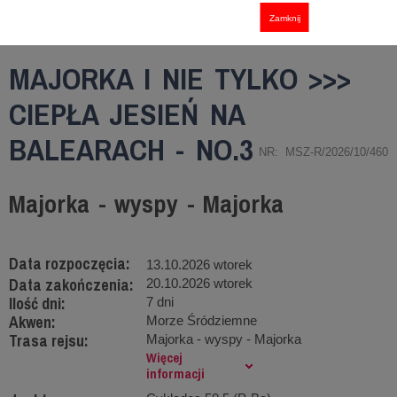
Zamknij
MAJORKA I NIE TYLKO >>>
CIEPŁA JESIEŃ NA
BALEARACH - NO.3
NR: MSZ-R/2026/10/460
Majorka - wyspy - Majorka
Data rozpoczęcia:
13.10.2026 wtorek
Data zakończenia:
20.10.2026 wtorek
Ilość dni:
7 dni
Akwen:
Morze Śródziemne
Trasa rejsu:
Majorka - wyspy - Majorka
Więcej
informacji