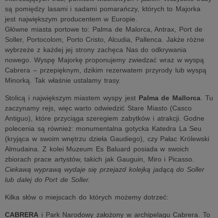
są pomiędzy lasami i sadami pomarańczy, których to Majorka
jest największym producentem w Europie.
Główne miasta portowe to: Palma de Malorca, Antrax, Port de
Soller, Portocolom, Porto Cristo, Alcudia, Pallenca. Jakże różne
wybrzeże z każdej jej strony zachęca Nas do odkrywania
nowego. Wyspę Majorkę proponujemy zwiedzać wraz w wyspą
Cabrera – przepięknym, dzikim rezerwatem przyrody lub wyspą
Minorką. Tak właśnie ustalamy trasy.
Stolicą i największym miastem wyspy jest
Palma de Mallorca
. Tu
zaczynamy rejs, więc warto odwiedzić Stare Miasto (Casco
Antiguo), które przyciąga szeregiem zabytków i atrakcji. Godne
polecenia są również: monumentalna gotycka Katedra La Seu
(kryjąca w swoim wnętrzu dzieła Gaudiego), czy Pałac Królewski
Almudaina. Z kolei Muzeum Es Baluard posiada w swoich
zbiorach prace artystów, takich jak Gauguin, Miro i Picasso.
Ciekawą wyprawą wydaje się przejazd kolejką jadącą do Soller
lub dalej do Port de Soller.
Kilka słów o miejscach do których możemy dotrzeć:
CABRERA
i Park Narodowy założony w archipelagu Cabrera. To