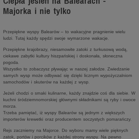
Ciepła jesień na Balearach -
Majorka i nie tylko
Przepiękne wyspy Balearów – to wakacyjne pragnienie wielu
ludzi. Tutaj każdy spędzi swoje wymarzone wakacje.
Przepiękne krajobrazy, niesamowite zatoki z turkusową wodą,
ciekawe zabytki kultury hiszpańskiej i doskonała, słoneczna
pogoda.
Wszystko to zobaczysz pływając w naszej załodze. Zwiedzanie
samych wysp może odbywać się dzięki licznym wypożyczalniom
samochodów i skuterów na każdej z wysp.
Jeżeli chodzi o smaki kulinarne, każdy znajdzie coś dla siebie. W
kuchni śródziemnomorskiej głównymi składnikami są ryby i owoce
morza.
Trzeba pamiętać, iż wyspy Balearów są jednym z większych
importerów krewetki oraz producentem soczystych pomarańczy.
Rejs zaczniemy na Majorce. Do wyboru mamy wiele pięknych
zatok, portów i porcików z każdej strony wyspy. Na pewno