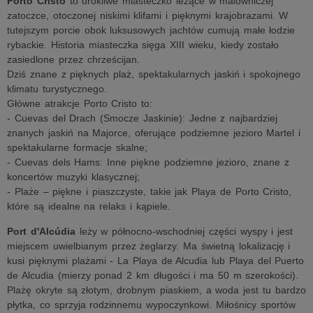
Porto Cristo
to urokliwe miasteczko leżące w malowniczej
zatoczce, otoczonej niskimi klifami i pięknymi krajobrazami. W
tutejszym porcie obok luksusowych jachtów cumują małe łodzie
rybackie. Historia miasteczka sięga XIII wieku, kiedy zostało
zasiedlone przez chrześcijan.
Dziś znane z pięknych plaż, spektakularnych jaskiń i spokojnego
klimatu turystycznego.
Główne atrakcje Porto Cristo to:
- Cuevas del Drach (Smocze Jaskinie): Jedne z najbardziej
znanych jaskiń na Majorce, oferujące podziemne jezioro Martel i
spektakularne formacje skalne;
- Cuevas dels Hams: Inne piękne podziemne jezioro, znane z
koncertów muzyki klasycznej;
- Plaże – piękne i piaszczyste, takie jak Playa de Porto Cristo,
które są idealne na relaks i kąpiele.
Port d'Alcúdia
leży w północno-wschodniej części wyspy i jest
miejscem uwielbianym przez żeglarzy. Ma świetną lokalizację i
kusi pięknymi plażami - La Playa de Alcudia lub Playa del Puerto
de Alcudia (mierzy ponad 2 km długości i ma 50 m szerokości).
Plażę okryte są złotym, drobnym piaskiem, a woda jest tu bardzo
płytka, co sprzyja rodzinnemu wypoczynkowi. Miłośnicy sportów