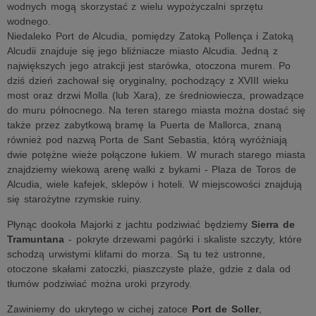
wodnych mogą skorzystać z wielu wypożyczalni sprzętu
wodnego.
Niedaleko Port de Alcudia, pomiędzy Zatoką Pollença i Zatoką
Alcudii znajduje się jego bliźniacze miasto Alcudia. Jedną z
największych jego atrakcji jest starówka, otoczona murem. Po
dziś dzień zachował się oryginalny, pochodzący z XVIII wieku
most oraz drzwi Molla (lub Xara), ze średniowiecza, prowadzące
do muru północnego. Na teren starego miasta można dostać się
także przez zabytkową bramę la Puerta de Mallorca, znaną
również pod nazwą Porta de Sant Sebastia, którą wyróżniają
dwie potężne wieże połączone łukiem. W murach starego miasta
znajdziemy wiekową arenę walki z bykami - Plaza de Toros de
Alcudia, wiele kafejek, sklepów i hoteli. W miejscowości znajdują
się starożytne rzymskie ruiny.
Płynąc dookoła Majorki z jachtu podziwiać będziemy
Sierra de
Tramuntana
- pokryte drzewami pagórki i skaliste szczyty, które
schodzą urwistymi klifami do morza. Są tu też ustronne,
otoczone skałami zatoczki, piaszczyste plaże, gdzie z dala od
tłumów podziwiać można uroki przyrody.
Zawiniemy do ukrytego w cichej zatoce
Port de Soller
,