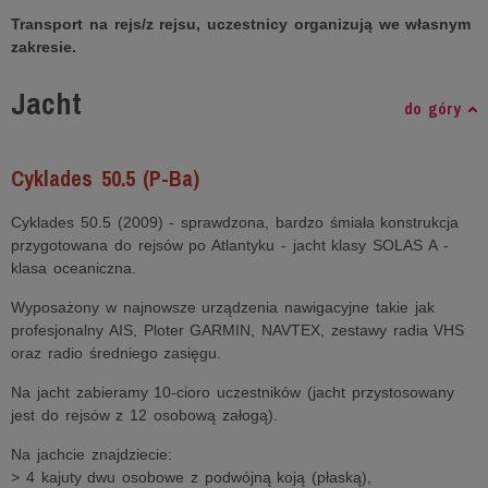
Transport na rejs/z rejsu, uczestnicy organizują we własnym
zakresie.
Jacht
do góry
Cyklades 50.5 (P-Ba)
Cyklades 50.5 (2009) - sprawdzona, bardzo śmiała konstrukcja
przygotowana do rejsów po Atlantyku - jacht klasy SOLAS A -
klasa oceaniczna.
Wyposażony w najnowsze urządzenia nawigacyjne takie jak
profesjonalny AIS, Ploter GARMIN, NAVTEX, zestawy radia VHS
oraz radio średniego zasięgu.
Na jacht zabieramy 10-cioro uczestników (jacht przystosowany
jest do rejsów z 12 osobową załogą).
Na jachcie znajdziecie:
> 4 kajuty dwu osobowe z podwójną koją (płaską),