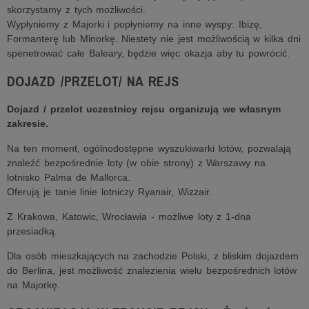
skorzystamy z tych możliwości.
Wypłyniemy z Majorki i popłyniemy na inne wyspy: Ibizę,
Formanterę lub Minorkę. Niestety nie jest możliwością w kilka dni
spenetrować całe Baleary, będzie więc okazja aby tu powrócić.
DOJAZD /PRZELOT/ NA REJS
Dojazd / przelot uczestnicy rejsu organizują we własnym
zakresie.
Na ten moment, ogólnodostępne wyszukiwarki lotów, pozwalają
znaleźć bezpośrednie loty (w obie strony) z Warszawy na
lotnisko Palma de Mallorca.
Oferują je tanie linie lotniczy Ryanair, Wizzair.
Z Krakowa, Katowic, Wrocławia - możliwe loty z 1-dna
przesiadką.
Dla osób mieszkających na zachodzie Polski, z bliskim dojazdem
do Berlina, jest możliwość znalezienia wielu bezpośrednich lotów
na Majorkę.