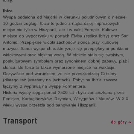
Ibizę.
Ibiza
Wyspa oddalona od Majorki w kierunku południowym o niecałe
10 godzin żeglugi. Ibiza to jedno z najbardziej imprezowych
miejsc nie tylko w Hiszpanii, ale i w całej Europie. Kultowe
miejsce do wypoczynku w portach Elvisa (stolica Ibizy) oraz San
Antonio. Przepiękne widoki zachodów słońca przy klubowej
muzyce. Sama wyspa charakteryzuje się przepięknymi punktami
widokowymi oraz błękitną wodą. W efekcie stała się swoistym,
popkulturowym symbolem oraz synonimem dobrej zabawy, plaż i
słońca. Bo Ibiza to także wymarzone miejsce na wakacje.
Oczywiście pod warunkiem, że nie przeszkadzają Ci tłumy
(dlatego też jesteśmy na jachtach). Pobyt na Ibizie zawsze
łączymy z wyprawą na wyspę Formentera.
Historia wyspy sięga ponad 2500 lat i była zamieszkana przez
Fenicjan, Kartagińczyków, Rzymian, Wizygotów i Maurów. W XIX
wieku wyspa przeszła pod panowanie Hiszpanii.
Transport
do góry