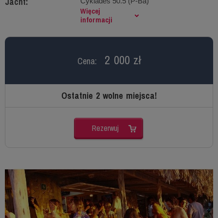
Jacht:
Cyklades 50.5 (P-Ba)
Więcej
informacji
2 000 zł
Cena:
Ostatnie 2 wolne miejsca!
Rezerwuj