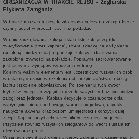
ORGANIZACJA W TRAKCIE REJSU - Żeglarska
Etykieta Załoganta
W trakcie naszych rejsów, każda osoba należy do załogi i bierze
czynny udział w pracach pod i na pokładzie.
W dniu zaokrętowania załoga ustala listę zakupową (do
zweryfikowania przez kapitana), zbiera składkę na wyżywienie
(ustaloną między sobą), organizuje zakupy i sklarowanie
zakupionej żywności na pokładzie. Poprawne zaprowiantowanie
jest jednym z wymogów wyruszenia w trasę.
Kolejnym ważnym elementem jest uczestnictwo wszystkich osób
w ustalonym czasie w szkoleniu dot. bezpieczeństwa i obsługi
jachtu (szkolenie obowiązkowe). Po spełnieniu tych dwóch
kryteriów, mając na względzie przede wszystkim bezpieczeństwo
załogi oraz jednostki, Kapitan decyduje o czasie/porze dnia
wypłynięcia, biorąc pod uwagę warunki pogodowe, aspekty
nautyczne akwenu oraz poziom umiejętności i kondycji całej
załogi. Kapitan przydziela uczestnikom rejsu koje na jachcie.
Przydziela również wszystkich załogantów do wacht i ustala ich
oficerów oraz grafik.
W ramach wacht pod okiem oficerów załoganci w czasie wachty