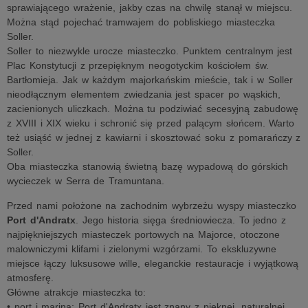
sprawiającego wrażenie, jakby czas na chwilę stanął w miejscu.
Można stąd pojechać tramwajem do pobliskiego miasteczka
Soller.
Soller to niezwykle urocze miasteczko. Punktem centralnym jest
Plac Konstytucji z przepięknym neogotyckim kościołem św.
Bartłomieja. Jak w każdym majorkańskim mieście, tak i w Soller
nieodłącznym elementem zwiedzania jest spacer po wąskich,
zacienionych uliczkach. Można tu podziwiać secesyjną zabudowę
z XVIII i XIX wieku i schronić się przed palącym słońcem. Warto
też usiąść w jednej z kawiarni i skosztować soku z pomarańczy z
Soller.
Oba miasteczka stanowią świetną bazę wypadową do górskich
wycieczek w Serra de Tramuntana.
Przed nami położone na zachodnim wybrzeżu wyspy miasteczko
Port d'Andratx
. Jego historia sięga średniowiecza. To jedno z
najpiękniejszych miasteczek portowych na Majorce, otoczone
malowniczymi klifami i zielonymi wzgórzami. To ekskluzywne
miejsce łączy luksusowe wille, eleganckie restauracje i wyjątkową
atmosferę.
Główne atrakcje miasteczka to:
• port i marina: Port d'Andratx jest znany z pięknej, naturalnej