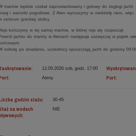
W marinie będzie czekał zaprowiantowany i gotowy do żeglugi jacht.
trasę i warunki pogodowe. Z Aten wyruszymy w niedzielę rano, więc
w centrum greckiej stolicy.
Rejs kończymy w tej samej marinie, w której rejs się rozpoczął.
Powrót jachtu do mariny w Atenach następuje zazwyczaj w piątek wi
końcowym.
W sobotę po śniadaniu, uczestnicy opuszczają jacht do godziny 09:0
Zaokrętowanie:
Wyokrętowan
12.09.2026 sob, godz. 17:00
Port:
Port:
Ateny
Liczba godzin stażu:
30-45
Staż na wodach
NIE
pływowych: