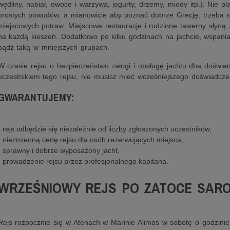
wędliny, nabiał, owoce i warzywa, jogurty, drzemy, miody itp.). Nie pl
prostych powodów, a mianowicie aby poznać dobrze Grecję, trzeba
miejscowych potraw. Miejscowe restauracje i rodzinne tawerny słyną 
na każdą kieszeń. Dodatkowo po kilku godzinach na jachcie, wspanial
bądź taką w mniejszych grupach.
W czasie rejsu o bezpieczeństwo załogi i obsługę jachtu dba doświa
uczestnikiem tego rejsu, nie musisz mieć wcześniejszego doświadczen
GWARANTUJEMY:
- rejs odbędzie się niezależnie od liczby zgłoszonych uczestników,
- niezmienną cenę rejsu dla osób rezerwujących miejsca,
- sprawny i dobrze wyposażony jacht,
- prowadzenie rejsu przez profesjonalnego kapitana.
WRZEŚNIOWY REJS PO ZATOCE SARO
Rejs rozpocznie się w Atenach w Marinie Alimos w sobotę o godzinie