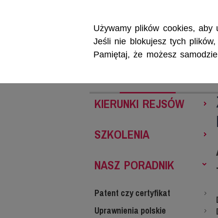
Używamy plików cookies, aby u
Jeśli nie blokujesz tych plikó
Pamiętaj, że możesz samodzieln
REJSY
SZKOL
KIERUNKI REJSÓW
SZKOLENIA
NASZ PORADNIK
Patent czy certyfikat
Uprawnienia polskie