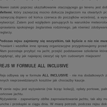
Akwen zatoki poprzez ukształtowanie otaczającego go terenu jest dobr
Meltemi
, który zazwyczaj mocno dokucza żeglarzom na otwartych prz
zazwyczaj dopiero od końca czerwca do początków września), a wysok
wytworzyć. Zatem pod względem panujących tu warunków meteorologi
uprawiania spokojnego żeglarstwa rodzinnego, jak również zdobywan
żeglarzy.
Podczas rejsu zajmiemy się wszystkim, tak byście o nic nie musi
Prowiant i wszelkie inne sprawy organizacyjne przygotowujemy przed
Wam pozostaje przybyć na jacht, przejść podstawowe szkolenie które
wypłynąć, aby jak najwięcej cieszyć się tym cudownym miejscem!
REJS W FORMULE ALL INCLUSIVE
Rejs odbywa się w formule
ALL INCLUSIVE
- nie ma dodatkowych zr
innych nieprzewidzianych kosztów jak chociażby kaucje.
W cenie rejsu jest wyżywienie (nie licząc kolacji), opłaty portowe, pal
końcowe jachtu.
Wyżywienie - zapewniamy obfite zaprowiantowanie jachtu, tak aby m
lunche i przekąski w ciągu dnia. W miarę potrzeb, podczas rejsu dok