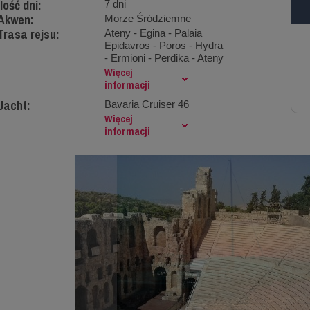
Ilość dni:
7 dni
Akwen:
Morze Śródziemne
Trasa rejsu:
Ateny - Egina - Palaia
Epidavros - Poros - Hydra
- Ermioni - Perdika - Ateny
Więcej
informacji
Jacht:
Bavaria Cruiser 46
Więcej
informacji