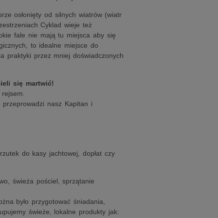
ze osłonięty od silnych wiatrów (wiatr
estrzeniach Cyklad wieje też
ie fale nie mają tu miejsca aby się
cznych, to idealne miejsce do
ia praktyki przez mniej doświadczonych
eli się martwić!
 rejsem.
 przeprowadzi nasz Kapitan i
zutek do kasy jachtowej, dopłat czy
iwo, świeża pościel, sprzątanie
ożna było przygotować śniadania,
upujemy świeże, lokalne produkty jak: