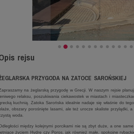
Opis rejsu
ŻEGLARSKA PRZYGODA NA ZATOCE SAROŃSKIEJ
Zapraszamy na żeglarską przygodę w Grecji. W naszym rejsie planuj
leniwego relaksu, poszukiwania ciekawostek w miastach i miasteczka
grecką kuchnią. Zatoka Sarońska idealnie nadaje się właśnie do tego.
plaże, obszary porośnięte lasami, ale też urocze skaliste przylądki, a
czystą woda.
Odległości między kolejnymi porcikami nie są zbyt duże, a one same
tętniące życiem Hydrę czy Poros, jak również małe, spokojne rybacki