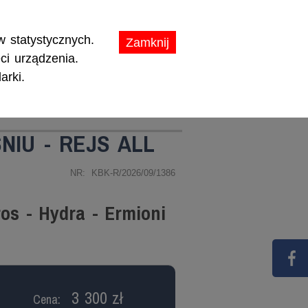
ikaty.
 statystycznych.
Zamknij
ci urządzenia.
arki.
TY
PROMOCJE
IU - REJS ALL
NR: KBK-R/2026/09/1386
ros - Hydra - Ermioni
3 300 zł
Cena: