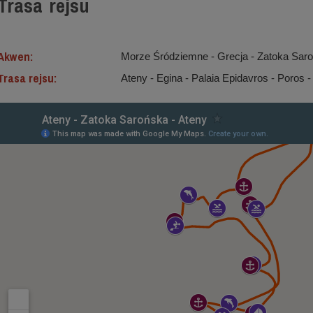
Trasa rejsu
Akwen:
Morze Śródziemne ‐ Grecja - Zatoka Sar
Trasa rejsu:
Ateny - Egina - Palaia Epidavros - Poros -