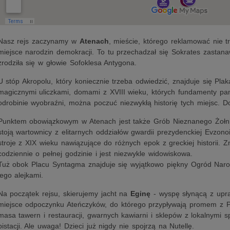
Nasz rejs zaczynamy w
Atenach
, mieście, którego reklamować nie tr
miejsce narodzin demokracji. To tu przechadzał się Sokrates zastanaw
zrodziła się w głowie Sofoklesa Antygona.
U stóp Akropolu, który koniecznie trzeba odwiedzić, znajduje się Plak
magicznymi uliczkami, domami z XVIII wieku, których fundamenty pam
odrobinie wyobraźni, można poczuć niezwykłą historię tych miejsc. Do
Punktem obowiązkowym w Atenach jest także Grób Nieznanego Żołnie
stoją wartownicy z elitarnych oddziałów gwardii prezydenckiej Evzono
stroje z XIX wieku nawiązujące do różnych epok z greckiej historii. 
codziennie o pełnej godzinie i jest niezwykle widowiskowa.
Tuż obok Placu Syntagma znajduje się wyjątkowo piękny Ogród Naro
jego alejkami.
Na początek rejsu, skierujemy jacht na
Eginę
- wyspę słynącą z upraw
miejsce odpoczynku Ateńczyków, do którego przypływają promem z P
masa tawern i restauracji, gwarnych kawiarni i sklepów z lokalnymi s
pistacji. Ale uwaga! Dzieci już nigdy nie spojrzą na Nutellę.