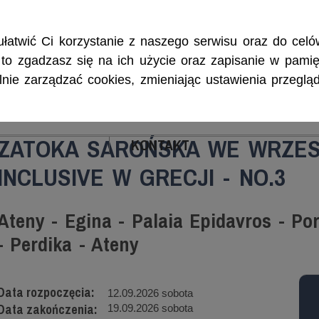
Rejsy morskie i śródlądowe, szkolenia żeglarskie, patenty i certyf
łatwić Ci korzystanie z naszego serwisu oraz do celów
w, to zgadzasz się na ich użycie oraz zapisanie w pamię
ie zarządzać cookies, zmieniając ustawienia przegląd
ENIA
CZARTERY
PATENTY I CERTYFIKA
ZATOKA SAROŃSKA WE WRZESN
KONTAKT
INCLUSIVE W GRECJI - NO.3
Ateny - Egina - Palaia Epidavros - Po
- Perdika - Ateny
Data rozpoczęcia:
12.09.2026 sobota
Data zakończenia:
19.09.2026 sobota