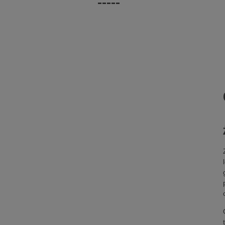
-----