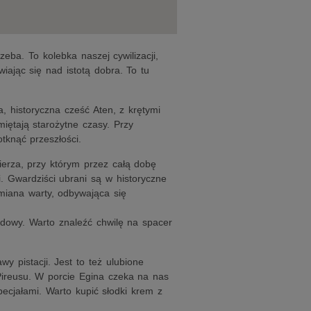
zeba. To kolebka naszej cywilizacji,
iając się nad istotą dobra. To tu
a, historyczna cześć Aten, z krętymi
iętają starożytne czasy. Przy
tknąć przeszłości.
rza, przy którym przez całą dobę
i. Gwardziści ubrani są w historyczne
Zmiana warty, odbywająca się
dowy. Warto znaleźć chwilę na spacer
y pistacji. Jest to też ulubione
ireusu. W porcie Egina czeka na nas
pecjałami. Warto kupić słodki krem z