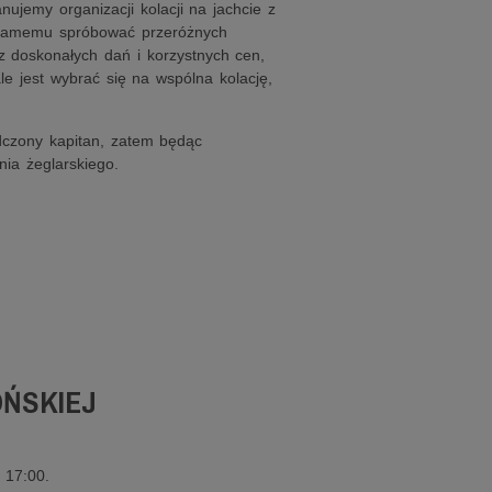
anujemy organizacji kolacji na jachcie z
 samemu spróbować przeróżnych
z doskonałych dań i korzystnych cen,
e jest wybrać się na wspólna kolację,
dczony kapitan, zatem będąc
ia żeglarskiego.
ŃSKIEJ
 17:00.