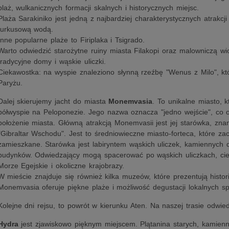
plaż, wulkanicznych formacji skalnych i historycznych miejsc.
Plaża Sarakiniko jest jedną z najbardziej charakterystycznych atrakcji
turkusową wodą.
Inne popularne plaże to Firiplaka i Tsigrado.
Warto odwiedzić starożytne ruiny miasta Filakopi oraz malowniczą w
tradycyjne domy i wąskie uliczki.
Ciekawostka: na wyspie znaleziono słynną rzeźbę "Wenus z Milo", kt
Paryżu.
Dalej skierujemy jacht do miasta
Monemvasia
. To unikalne miasto, k
półwyspie na Peloponezie. Jego nazwa oznacza "jedno wejście", co o
położenie miasta. Główną atrakcją Monemvasii jest jej starówka, zn
"Gibraltar Wschodu". Jest to średniowieczne miasto-forteca, które zac
zamieszkane. Starówka jest labiryntem wąskich uliczek, kamiennych
budynków. Odwiedzający mogą spacerować po wąskich uliczkach, cie
Morze Egejskie i okoliczne krajobrazy.
W mieście znajduje się również kilka muzeów, które prezentują histor
Monemvasia oferuje piękne plaże i możliwość degustacji lokalnych s
Kolejne dni rejsu, to powrót w kierunku Aten. Na naszej trasie odwie
Hydra
jest zjawiskowo pięknym miejscem. Plątanina starych, kamienny