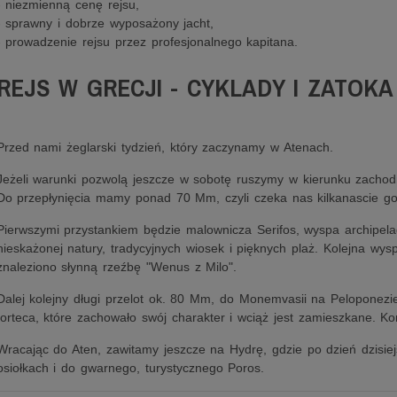
- niezmienną cenę rejsu,
- sprawny i dobrze wyposażony jacht,
- prowadzenie rejsu przez profesjonalnego kapitana.
REJS W GRECJI - CYKLADY I ZATOK
Przed nami żeglarski tydzień, który zaczynamy w Atenach.
Jeżeli warunki pozwolą jeszcze w sobotę ruszymy w kierunku zachod
Do przepłynięcia mamy ponad 70 Mm, czyli czeka nas kilkanascie god
Pierwszymi przystankiem będzie malownicza Serifos, wyspa archipela
nieskażonej natury, tradycyjnych wiosek i pięknych plaż. Kolejna wys
znaleziono słynną rzeźbę "Wenus z Milo".
Dalej kolejny długi przelot ok. 80 Mm, do Monemvasii na Peloponezie
forteca, które zachowało swój charakter i wciąż jest zamieszkane. Ko
Wracając do Aten, zawitamy jeszcze na Hydrę, gdzie po dzień dzisie
osiołkach i do gwarnego, turystycznego Poros.