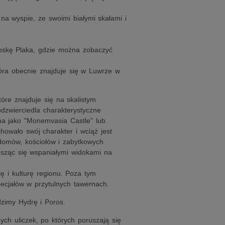
 na wyspie, ze swoimi białymi skałami i
ioskę Plaka, gdzie można zobaczyć
óra obecnie znajduje się w Luwrze w
tóre znajduje się na skalistym
dzwierciedla charakterystyczne
ana jako "Monemvasia Castle" lub
howało swój charakter i wciąż jest
 domów, kościołów i zabytkowych
sząc się wspaniałymi widokami na
ię i kulturę regionu. Poza tym
pecjałów w przytulnych tawernach.
dzimy Hydrę i Poros.
ch uliczek, po których poruszają się