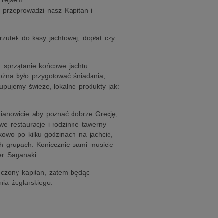
 rejsem.
 przeprowadzi nasz Kapitan i
zutek do kasy jachtowej, dopłat czy
, sprzątanie końcowe jachtu.
ożna było przygotować śniadania,
upujemy świeże, lokalne produkty jak:
mianowicie aby poznać dobrze Grecję,
e restauracje i rodzinne tawerny
kowo po kilku godzinach na jachcie,
ch grupach. Koniecznie sami musicie
er Saganaki.
dczony kapitan, zatem będąc
ia żeglarskiego.