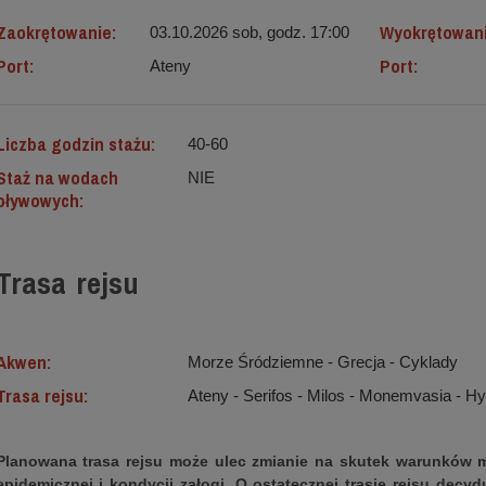
Zaokrętowanie:
Wyokrętowan
03.10.2026 sob, godz. 17:00
Port:
Port:
Ateny
Liczba godzin stażu:
40-60
Staż na wodach
NIE
pływowych:
Trasa rejsu
Akwen:
Morze Śródziemne ‐ Grecja - Cyklady
Trasa rejsu:
Ateny - Serifos - Milos - Monemvasia - Hy
Planowana trasa rejsu może ulec zmianie na skutek warunków m
epidemicznej i kondycji załogi. O ostatecznej trasie rejsu decyd