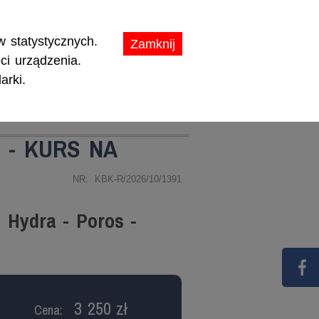
ikaty.
 statystycznych.
Zamknij
ci urządzenia.
arki.
TY
PROMOCJE
 - KURS NA
NR: KBK-R/2026/10/1391
- Hydra - Poros -
3 250 zł
Cena: