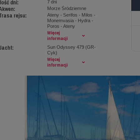
Ilość dni:
7 dni
Akwen:
Morze Śródziemne
Trasa rejsu:
Ateny - Serifos - Milos -
Monemvasia - Hydra -
Poros - Ateny
Więcej
informacji
Jacht:
Sun Odyssey 479 (GR-
Cyk)
Więcej
informacji