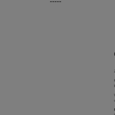
-----