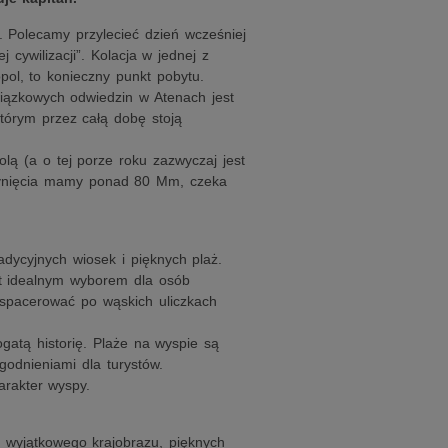
. Polecamy przylecieć dzień wcześniej
 cywilizacji”. Kolacja w jednej z
pol, to konieczny punkt pobytu.
wiązkowych odwiedzin w Atenach jest
tórym przez całą dobę stoją
olą (a o tej porze roku zazwyczaj jest
płynięcia mamy ponad 80 Mm, czeka
dycyjnych wiosek i pięknych plaż.
st idealnym wyborem dla osób
 spacerować po wąskich uliczkach
gatą historię. Plaże na wyspie są
godnieniami dla turystów.
arakter wyspy.
o wyjątkowego krajobrazu, pięknych