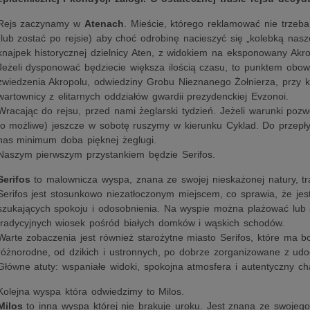
Rejs zaczynamy w
Atenach
. Mieście, którego reklamować nie trzeba
(lub zostać po rejsie) aby choć odrobinę nacieszyć się „kolebką naszej
knajpek historycznej dzielnicy Aten, z widokiem na eksponowany Akro
Jeżeli dysponować będziecie większa ilością czasu, to punktem obo
zwiedzenia Akropolu, odwiedziny Grobu Nieznanego Żołnierza, przy k
wartownicy z elitarnych oddziałów gwardii prezydenckiej Evzonoi.
Wracając do rejsu, przed nami żeglarski tydzień. Jeżeli warunki pozw
to możliwe) jeszcze w sobotę ruszymy w kierunku Cyklad. Do prze
nas minimum doba pięknej żeglugi.
Naszym pierwszym przystankiem będzie Serifos.
Serifos
to malownicza wyspa, znana ze swojej nieskażonej natury, tra
Serifos jest stosunkowo niezatłoczonym miejscem, co sprawia, że je
szukających spokoju i odosobnienia. Na wyspie można plażować lub
tradycyjnych wiosek pośród białych domków i wąskich schodów.
Warte zobaczenia jest również starożytne miasto Serifos, które ma bo
różnorodne, od dzikich i ustronnych, po dobrze zorganizowane z udo
Główne atuty: wspaniałe widoki, spokojna atmosfera i autentyczny ch
Kolejna wyspa która odwiedzimy to Milos.
Milos
to inna wyspa której nie brakuje uroku. Jest znana ze swojeg