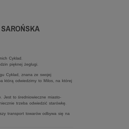
A SAROŃSKA
nich Cyklad.
zin pięknej żeglugi.
gu Cyklad, znana ze swojej
pa którą odwiedzimy to Milos, na której
. Jest to średniowieczne miasto-
niecznie trzeba odwiedzić starówkę.
jszy transport towarów odbywa się na