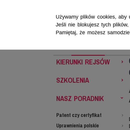
Używamy plików cookies, aby u
Jeśli nie blokujesz tych plikó
Pamiętaj, że możesz samodzieln
REJSY
SZKOL
KIERUNKI REJSÓW
SZKOLENIA
NASZ PORADNIK
Patent czy certyfikat
Uprawnienia polskie