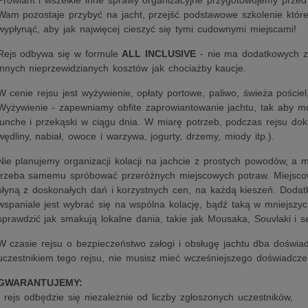
Prowiant i wszelkie inne sprawy organizacyjne przygotowujemy przed
Wam pozostaje przybyć na jacht, przejść podstawowe szkolenie które
wypłynąć, aby jak najwięcej cieszyć się tymi cudownymi miejscami!
Rejs odbywa się w formule
ALL INCLUSIVE
- nie ma dodatkowych zr
innych nieprzewidzianych kosztów jak chociażby kaucje.
W cenie rejsu jest wyżywienie, opłaty portowe, paliwo, świeża pościel
Wyżywienie - zapewniamy obfite zaprowiantowanie jachtu, tak aby m
lunche i przekąski w ciągu dnia. W miarę potrzeb, podczas rejsu dok
wędliny, nabiał, owoce i warzywa, jogurty, drzemy, miody itp.).
Nie planujemy organizacji kolacji na jachcie z prostych powodów, a 
trzeba samemu spróbować przeróżnych miejscowych potraw. Miejscow
słyną z doskonałych dań i korzystnych cen, na każdą kieszeń. Dodat
wspaniale jest wybrać się na wspólna kolację, bądź taką w mniejszy
sprawdzić jak smakują lokalne dania, takie jak Mousaka, Souvlaki i s
W czasie rejsu o bezpieczeństwo załogi i obsługę jachtu dba doświa
uczestnikiem tego rejsu, nie musisz mieć wcześniejszego doświadczen
GWARANTUJEMY:
- rejs odbędzie się niezależnie od liczby zgłoszonych uczestników,