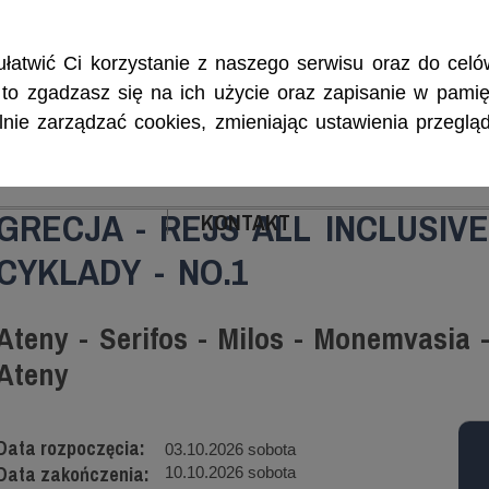
Rejsy morskie i śródlądowe, szkolenia żeglarskie, patenty i certyf
łatwić Ci korzystanie z naszego serwisu oraz do celów
w, to zgadzasz się na ich użycie oraz zapisanie w pamię
ie zarządzać cookies, zmieniając ustawienia przegląd
ENIA
CZARTERY
PATENTY I CERTYFIKA
GRECJA - REJS ALL INCLUSIVE
KONTAKT
CYKLADY - NO.1
Ateny - Serifos - Milos - Monemvasia 
Ateny
Data rozpoczęcia:
03.10.2026 sobota
Data zakończenia:
10.10.2026 sobota