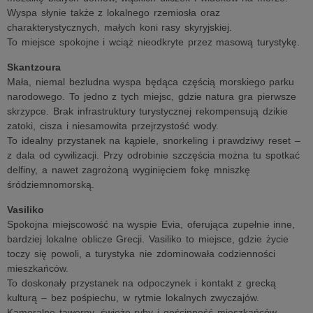
Wyspa słynie także z lokalnego rzemiosła oraz
charakterystycznych, małych koni rasy skyryjskiej.
To miejsce spokojne i wciąż nieodkryte przez masową turystykę.
Skantzoura
Mała, niemal bezludna wyspa będąca częścią morskiego parku
narodowego. To jedno z tych miejsc, gdzie natura gra pierwsze
skrzypce. Brak infrastruktury turystycznej rekompensują dzikie
zatoki, cisza i niesamowita przejrzystość wody.
To idealny przystanek na kąpiele, snorkeling i prawdziwy reset –
z dala od cywilizacji. Przy odrobinie szczęścia można tu spotkać
delfiny, a nawet zagrożoną wyginięciem fokę mniszkę
śródziemnomorską.
Vasiliko
Spokojna miejscowość na wyspie Evia, oferująca zupełnie inne,
bardziej lokalne oblicze Grecji. Vasiliko to miejsce, gdzie życie
toczy się powoli, a turystyka nie zdominowała codzienności
mieszkańców.
To doskonały przystanek na odpoczynek i kontakt z grecką
kulturą – bez pośpiechu, w rytmie lokalnych zwyczajów.
Kameralne tawerny, świeże ryby i gościnność mieszkańców