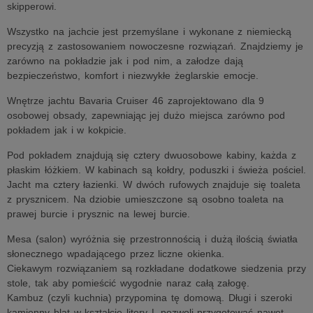
skipperowi.
Wszystko na jachcie jest przemyślane i wykonane z niemiecką
precyzją z zastosowaniem nowoczesne rozwiązań. Znajdziemy je
zarówno na pokładzie jak i pod nim, a załodze dają
bezpieczeństwo, komfort i niezwykłe żeglarskie emocje.
Wnętrze jachtu Bavaria Cruiser 46 zaprojektowano dla 9
osobowej obsady, zapewniając jej dużo miejsca zarówno pod
pokładem jak i w kokpicie.
Pod pokładem znajdują się cztery dwuosobowe kabiny, każda z
płaskim łóżkiem. W kabinach są kołdry, poduszki i świeża pościel.
Jacht ma cztery łazienki. W dwóch rufowych znajduje się toaleta
z prysznicem. Na dziobie umieszczone są osobno toaleta na
prawej burcie i prysznic na lewej burcie.
Mesa (salon) wyróżnia się przestronnością i dużą ilością światła
słonecznego wpadającego przez liczne okienka.
Ciekawym rozwiązaniem są rozkładane dodatkowe siedzenia przy
stole, tak aby pomieścić wygodnie naraz całą załogę.
Kambuz (czyli kuchnia) przypomina tę domową. Długi i szeroki
kamienny blat w kształcie litery L pozwoli przygotować nawet