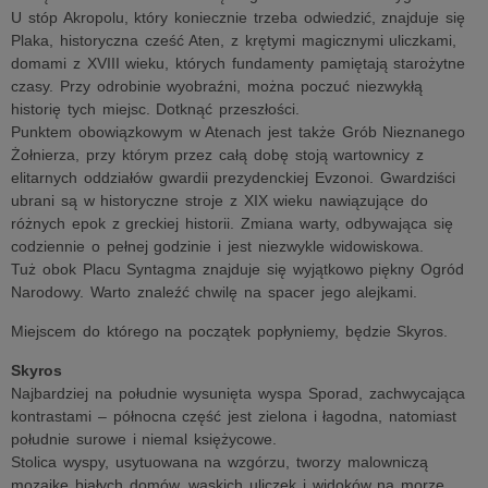
U stóp Akropolu, który koniecznie trzeba odwiedzić, znajduje się
Plaka, historyczna cześć Aten, z krętymi magicznymi uliczkami,
domami z XVIII wieku, których fundamenty pamiętają starożytne
czasy. Przy odrobinie wyobraźni, można poczuć niezwykłą
historię tych miejsc. Dotknąć przeszłości.
Punktem obowiązkowym w Atenach jest także Grób Nieznanego
Żołnierza, przy którym przez całą dobę stoją wartownicy z
elitarnych oddziałów gwardii prezydenckiej Evzonoi. Gwardziści
ubrani są w historyczne stroje z XIX wieku nawiązujące do
różnych epok z greckiej historii. Zmiana warty, odbywająca się
codziennie o pełnej godzinie i jest niezwykle widowiskowa.
Tuż obok Placu Syntagma znajduje się wyjątkowo piękny Ogród
Narodowy. Warto znaleźć chwilę na spacer jego alejkami.
Miejscem do którego na początek popłyniemy, będzie Skyros.
Skyros
Najbardziej na południe wysunięta wyspa Sporad, zachwycająca
kontrastami – północna część jest zielona i łagodna, natomiast
południe surowe i niemal księżycowe.
Stolica wyspy, usytuowana na wzgórzu, tworzy malowniczą
mozaikę białych domów, wąskich uliczek i widoków na morze.