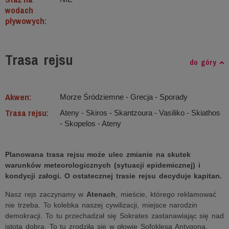
wodach
pływowych:
Trasa rejsu
do góry
Akwen:
Morze Śródziemne ‐ Grecja - Sporady
Trasa rejsu:
Ateny - Skiros - Skantzoura - Vasiliko - Skiathos
- Skopelos - Ateny
Planowana trasa rejsu może ulec zmianie na skutek
warunków meteorologicznych (sytuacji epidemicznej) i
kondycji załogi. O ostatecznej trasie rejsu decyduje kapitan.
Nasz rejs zaczynamy w
Atenach
, mieście, którego reklamować
nie trzeba. To kolebka naszej cywilizacji, miejsce narodzin
demokracji. To tu przechadzał się Sokrates zastanawiając się nad
istotą dobra. To tu zrodziła się w głowie Sofoklesa Antygona.