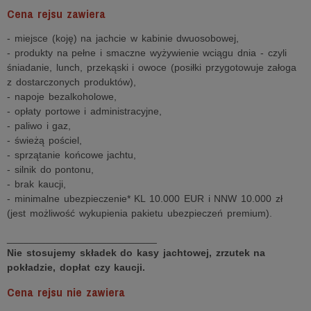
Cena rejsu zawiera
- miejsce (koję) na jachcie w kabinie dwuosobowej,
- produkty na pełne i smaczne wyżywienie wciągu dnia - czyli
śniadanie, lunch, przekąski i owoce (posiłki przygotowuje załoga
z dostarczonych produktów),
- napoje bezalkoholowe,
- opłaty portowe i administracyjne,
- paliwo i gaz,
- świeżą pościel,
- sprzątanie końcowe jachtu,
- silnik do pontonu,
- brak kaucji,
- minimalne ubezpieczenie* KL 10.000 EUR i NNW 10.000 zł
(jest możliwość wykupienia pakietu ubezpieczeń premium).
___________________________
Nie stosujemy składek do kasy jachtowej, zrzutek na
pokładzie, dopłat czy kaucji.
Cena rejsu nie zawiera