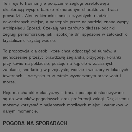
Ten rejs to harmonijne połączenie żeglugi przelotowej z
eksploracją wysp o bardzo różnorodnym charakterze. Trasa
prowadzi z Aten w kierunku mniej oczywistych, rzadziej
odwiedzanych miejsc, a następnie przez najbardziej znane wyspy
archipelagu Sporad. Czekają nas zarówno dłuższe odcinki
żeglugi pełnomorskiej, jak i spokojne dni spędzone w zatokach o
krystalicznie czystej wodzie.
To propozycja dla osób, które chcą odpocząć od tłumów, a
jednocześnie przeżyć prawdziwą żeglarską przygodę. Poranki
przy kawie na pokładzie, postoje na kąpiele w zacisznych
zatokach, snorkeling w przejrzystej wodzie i wieczory w lokalnych
tawernach – wszystko to w rytmie wyznaczanym przez wiatr i
morze.
Rejs ma charakter elastyczny – trasa i postoje dostosowywane
są do warunków pogodowych oraz preferencji załogi. Dzięki temu
możemy korzystać z najlepszych możliwych miejsc i warunków w
danym momencie.
POGODA NA SPORADACH