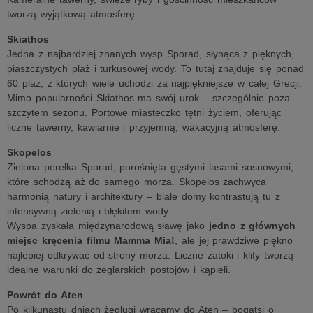
tworzą wyjątkową atmosferę.
Skiathos
Jedna z najbardziej znanych wysp Sporad, słynąca z pięknych,
piaszczystych plaż i turkusowej wody. To tutaj znajduje się ponad
60 plaż, z których wiele uchodzi za najpiękniejsze w całej Grecji.
Mimo popularności Skiathos ma swój urok – szczególnie poza
szczytem sezonu. Portowe miasteczko tętni życiem, oferując
liczne tawerny, kawiarnie i przyjemną, wakacyjną atmosferę.
Skopelos
Zielona perełka Sporad, porośnięta gęstymi lasami sosnowymi,
które schodzą aż do samego morza. Skopelos zachwyca
harmonią natury i architektury – białe domy kontrastują tu z
intensywną zielenią i błękitem wody.
Wyspa zyskała międzynarodową sławę jako
jedno z głównych
miejsc kręcenia filmu Mamma Mia!
, ale jej prawdziwe piękno
najlepiej odkrywać od strony morza. Liczne zatoki i klify tworzą
idealne warunki do żeglarskich postojów i kąpieli.
Powrót do Aten
Po kilkunastu dniach żeglugi wracamy do Aten – bogatsi o