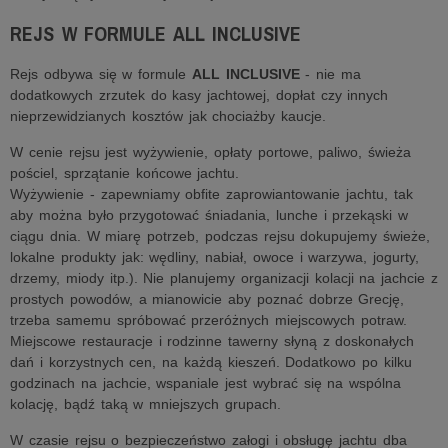
REJS W FORMULE ALL INCLUSIVE
Rejs odbywa się w formule
ALL INCLUSIVE
- nie ma
dodatkowych zrzutek do kasy jachtowej, dopłat czy innych
nieprzewidzianych kosztów jak chociażby kaucje.
W cenie rejsu jest wyżywienie, opłaty portowe, paliwo, świeża
pościel, sprzątanie końcowe jachtu.
Wyżywienie - zapewniamy obfite zaprowiantowanie jachtu, tak
aby można było przygotować śniadania, lunche i przekąski w
ciągu dnia. W miarę potrzeb, podczas rejsu dokupujemy świeże,
lokalne produkty jak: wędliny, nabiał, owoce i warzywa, jogurty,
drzemy, miody itp.). Nie planujemy organizacji kolacji na jachcie z
prostych powodów, a mianowicie aby poznać dobrze Grecję,
trzeba samemu spróbować przeróżnych miejscowych potraw.
Miejscowe restauracje i rodzinne tawerny słyną z doskonałych
dań i korzystnych cen, na każdą kieszeń. Dodatkowo po kilku
godzinach na jachcie, wspaniale jest wybrać się na wspólna
kolację, bądź taką w mniejszych grupach.
W czasie rejsu o bezpieczeństwo załogi i obsługę jachtu dba