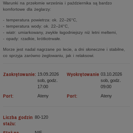
Warunki na przełomie września i października są bardzo
komfortowe dla żeglarzy:
- temperatura powietrza: ok. 22–26°C,
- temperatura wody: ok. 22–24°C,
- wiatr: umiarkowany, zwykle łagodniejszy niż letni meltemi,
- opady: rzadkie, krótkotrwałe.
Morze jest nadal nagrzane po lecie, a dni słoneczne i stabilne,
co sprzyja zarówno żeglowaniu, jak i relaksowi.
Zaokrętowanie:
Wyokrętowanie
19.09.2026
03.10.2026
sob, godz.
sob, godz.
17:00
09:00
Port:
Port:
Ateny
Ateny
Liczba godzin
80-120
stażu:
Staż na
NIE