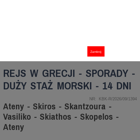
Zamknij
REJS W GRECJI - SPORADY -
DUŻY STAŻ MORSKI - 14 DNI
NR: KBK-R/2026/09/1394
Ateny - Skiros - Skantzoura -
Vasiliko - Skiathos - Skopelos -
Ateny